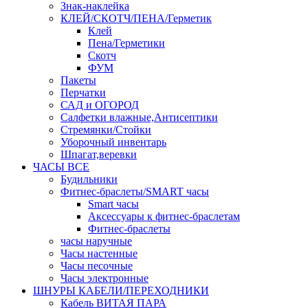
Знак-наклейка
КЛЕЙ/СКОТЧ/ПЕНА/Герметик
Клей
Пена/Герметики
Скотч
ФУМ
Пакеты
Перчатки
САД и ОГОРОД
Салфетки влажные,Антисептики
Стремянки/Стойки
Уборочный инвентарь
Шпагат,веревки
ЧАСЫ ВСЕ
Будильники
Фитнес-браслеты/SMART часы
Smart часы
Аксессуары к фитнес-браслетам
Фитнес-браслеты
часы наручные
Часы настенные
Часы песочные
Часы электронные
ШНУРЫ КАБЕЛИ/ПЕРЕХОДНИКИ
Кабель ВИТАЯ ПАРА