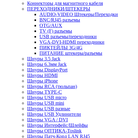
Коннекторы для магнитного кабеля
ПЕРЕХОДНИКИ/ШТЕКЕРЫ
AUDIO-VIDEO Штекеры/Переходки
BNC/RJ45 разъемы
OTG/AUX
TV (F) разъемы
USB разъемы/переходники
VGA-DVI-HDMI переходники
ПИКТЕЙЛЫ 3G/4G
ПИТАНИЕ штекеры/разъемы
Шнуры 3.5 Jack
Шнуры 6.3мм Jack
Шнуры DisplayPort
Шнуры HDMI
Шнуры iPhone
Шнуры RCA (тюльпан)
Шнуры TYPE-C
Шнуры USB micro
Шнуры USB mini
Шнуры USB разные
Шнуры USB Удлинители
Шнуры VGA / DVI
Шнуры Интерфейс/Шлейфы
Шнуры ОПТИКА-Toslink
Шнуры Патч-Корд LAN RJ45