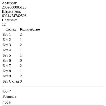
Артикул:
2069000005123
Штрих-код:
6931474742506
Наличие:
12
Склад
Количество
Бат 1
2
Бат 2
1
Бат 3
2
Бат 4
1
Бат 5
1
Бат 6
0
Бат 7
2
Бат 8
1
Бат 9
2
Бат Склад
0
450 ₽
Розница
450 ₽