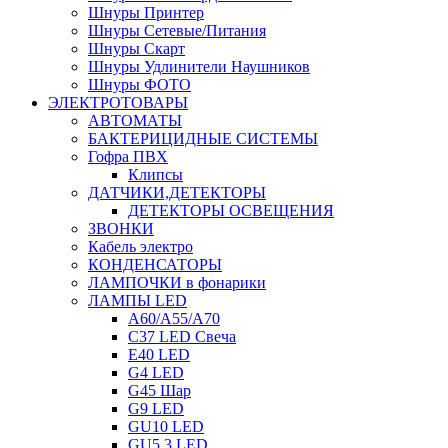
Шнуры Принтер
Шнуры Сетевые/Питания
Шнуры Скарт
Шнуры Удлинители Наушников
Шнуры ФОТО
ЭЛЕКТРОТОВАРЫ
АВТОМАТЫ
БАКТЕРИЦИДНЫЕ СИСТЕМЫ
Гофра ПВХ
Клипсы
ДАТЧИКИ,ДЕТЕКТОРЫ
ДЕТЕКТОРЫ ОСВЕЩЕНИЯ
ЗВОНКИ
Кабель электро
КОНДЕНСАТОРЫ
ЛАМПОЧКИ в фонарики
ЛАМПЫ LED
A60/A55/A70
C37 LED Свеча
E40 LED
G4 LED
G45 Шар
G9 LED
GU10 LED
GU5.3 LED