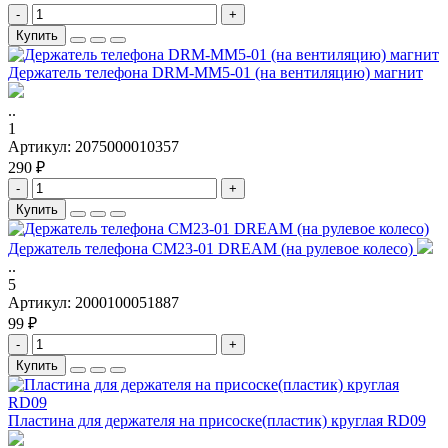
-
+
Купить
Держатель телефона DRM-MM5-01 (на вентиляцию) магнит
..
1
Артикул:
2075000010357
290 ₽
-
+
Купить
Держатель телефона CM23-01 DREAM (на рулевое колесо)
..
5
Артикул:
2000100051887
99 ₽
-
+
Купить
Пластина для держателя на присоске(пластик) круглая RD09