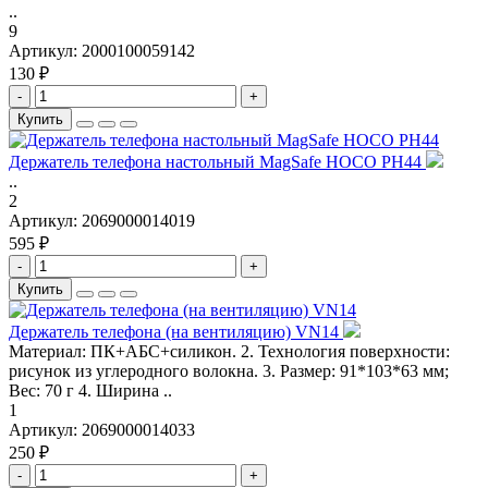
..
9
Артикул:
2000100059142
130 ₽
-
+
Купить
Держатель телефона настольный MagSafe HOCO PH44
..
2
Артикул:
2069000014019
595 ₽
-
+
Купить
Держатель телефона (на вентиляцию) VN14
Материал: ПК+АБС+силикон. 2. Технология поверхности:
рисунок из углеродного волокна. 3. Размер: 91*103*63 мм;
Вес: 70 г 4. Ширина ..
1
Артикул:
2069000014033
250 ₽
-
+