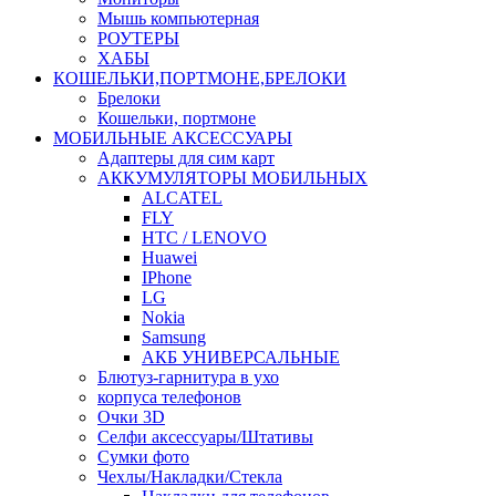
Мышь компьютерная
РОУТЕРЫ
ХАБЫ
КОШЕЛЬКИ,ПОРТМОНЕ,БРЕЛОКИ
Брелоки
Кошельки, портмоне
МОБИЛЬНЫЕ АКСЕССУАРЫ
Адаптеры для сим карт
АККУМУЛЯТОРЫ МОБИЛЬНЫХ
ALCATEL
FLY
HTC / LENOVO
Huawei
IPhone
LG
Nokia
Samsung
АКБ УНИВЕРСАЛЬНЫЕ
Блютуз-гарнитура в ухо
корпуса телефонов
Очки 3D
Селфи аксессуары/Штативы
Сумки фото
Чехлы/Накладки/Стекла