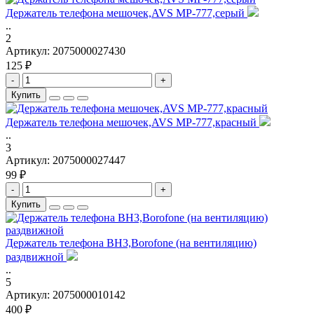
Держатель телефона мешочек,AVS MP-777,серый
..
2
Артикул:
2075000027430
125 ₽
-
+
Купить
Держатель телефона мешочек,AVS MP-777,красный
..
3
Артикул:
2075000027447
99 ₽
-
+
Купить
Держатель телефона BH3,Borofone (на вентиляцию)
раздвижной
..
5
Артикул:
2075000010142
400 ₽