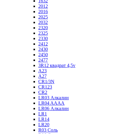
1632
2012
2016
2025
2032
2320
2325
2330
2412
2430
2450
2477
3R12 квадрат 4,5v
A23
A27
CR1/3N
CR123
CR2
LR03 Алкалин
LR04 AAAA
LR06 Алкалин
LR1
LR14
LR20
R03 Соль