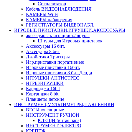
Сигнализатор
Кабель ВИДЕОНАБЛЮДЕНИЯ
КАМЕРЫ Wi-Fi
КАМЕРЫ наблюдения
РЕГИСТРАТОРЫ ВИДЕОНАБЛ.
ИГРОВЫЕ ПРИСТАВКИ,ИГРУШКИ,АКСЕССУАРЫ
аксесcуары к игр.прист./шнуры
Шнуры для Игровых приставок
Аксессуары 16 бит.
Аксесуары 8 бит
Джойстики,Триггеры
Игр.приставки портативные
Игровые приставки 16бит.
Игровые приставки 8 бит Денди
ИГРУШКИ АНТИСТРЕС
ИГРЫ/ИГРУШКИ
Кардриджи 16bit
Картриджи 8 bit
Планшеты детские
ИНСТРУМЕНТ,МУЛЬТИМЕТРЫ,ПАЯЛЬНИКИ
ВЕСЫ ювелирные
ИНСТРУМЕНТ РУЧНОЙ
КЛЕЩИ (витая пара)
ИНСТРУМЕНТ ЭЛЕКТРО
КРЕПЕЖ