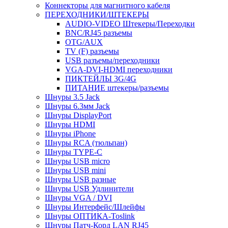
Коннекторы для магнитного кабеля
ПЕРЕХОДНИКИ/ШТЕКЕРЫ
AUDIO-VIDEO Штекеры/Переходки
BNC/RJ45 разъемы
OTG/AUX
TV (F) разъемы
USB разъемы/переходники
VGA-DVI-HDMI переходники
ПИКТЕЙЛЫ 3G/4G
ПИТАНИЕ штекеры/разъемы
Шнуры 3.5 Jack
Шнуры 6.3мм Jack
Шнуры DisplayPort
Шнуры HDMI
Шнуры iPhone
Шнуры RCA (тюльпан)
Шнуры TYPE-C
Шнуры USB micro
Шнуры USB mini
Шнуры USB разные
Шнуры USB Удлинители
Шнуры VGA / DVI
Шнуры Интерфейс/Шлейфы
Шнуры ОПТИКА-Toslink
Шнуры Патч-Корд LAN RJ45