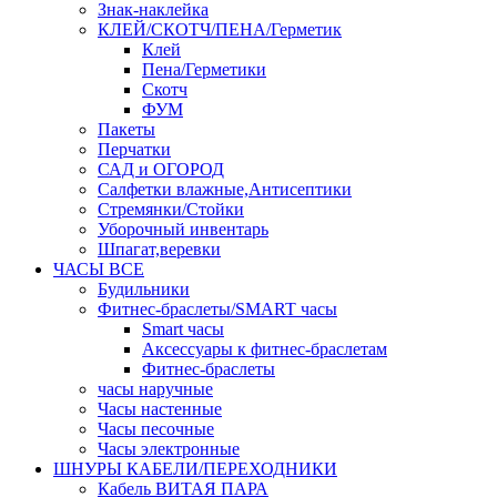
Знак-наклейка
КЛЕЙ/СКОТЧ/ПЕНА/Герметик
Клей
Пена/Герметики
Скотч
ФУМ
Пакеты
Перчатки
САД и ОГОРОД
Салфетки влажные,Антисептики
Стремянки/Стойки
Уборочный инвентарь
Шпагат,веревки
ЧАСЫ ВСЕ
Будильники
Фитнес-браслеты/SMART часы
Smart часы
Аксессуары к фитнес-браслетам
Фитнес-браслеты
часы наручные
Часы настенные
Часы песочные
Часы электронные
ШНУРЫ КАБЕЛИ/ПЕРЕХОДНИКИ
Кабель ВИТАЯ ПАРА