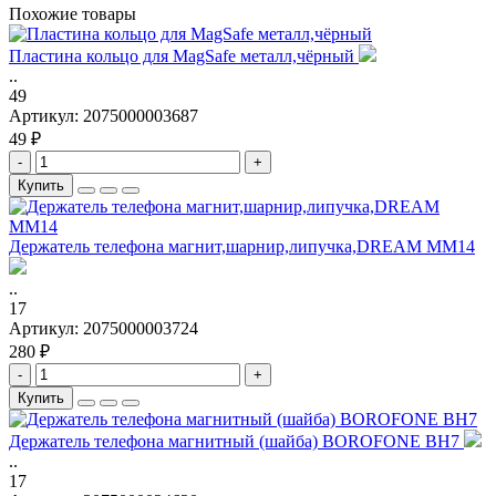
Похожие товары
Пластина кольцо для MagSafe металл,чёрный
..
49
Артикул:
2075000003687
49 ₽
-
+
Купить
Держатель телефона магнит,шарнир,липучка,DREAM MM14
..
17
Артикул:
2075000003724
280 ₽
-
+
Купить
Держатель телефона магнитный (шайба) BOROFONE BH7
..
17