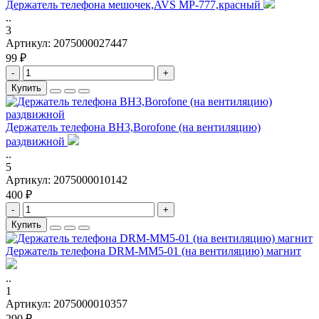
Держатель телефона мешочек,AVS MP-777,красный
..
3
Артикул:
2075000027447
99 ₽
-
+
Купить
Держатель телефона BH3,Borofone (на вентиляцию)
раздвижной
..
5
Артикул:
2075000010142
400 ₽
-
+
Купить
Держатель телефона DRM-MM5-01 (на вентиляцию) магнит
..
1
Артикул:
2075000010357
290 ₽