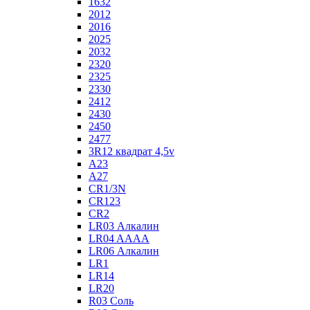
1632
2012
2016
2025
2032
2320
2325
2330
2412
2430
2450
2477
3R12 квадрат 4,5v
A23
A27
CR1/3N
CR123
CR2
LR03 Алкалин
LR04 AAAA
LR06 Алкалин
LR1
LR14
LR20
R03 Соль