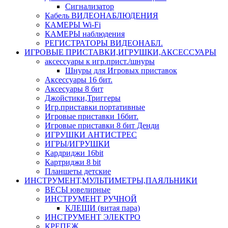
Сигнализатор
Кабель ВИДЕОНАБЛЮДЕНИЯ
КАМЕРЫ Wi-Fi
КАМЕРЫ наблюдения
РЕГИСТРАТОРЫ ВИДЕОНАБЛ.
ИГРОВЫЕ ПРИСТАВКИ,ИГРУШКИ,АКСЕССУАРЫ
аксесcуары к игр.прист./шнуры
Шнуры для Игровых приставок
Аксессуары 16 бит.
Аксесуары 8 бит
Джойстики,Триггеры
Игр.приставки портативные
Игровые приставки 16бит.
Игровые приставки 8 бит Денди
ИГРУШКИ АНТИСТРЕС
ИГРЫ/ИГРУШКИ
Кардриджи 16bit
Картриджи 8 bit
Планшеты детские
ИНСТРУМЕНТ,МУЛЬТИМЕТРЫ,ПАЯЛЬНИКИ
ВЕСЫ ювелирные
ИНСТРУМЕНТ РУЧНОЙ
КЛЕЩИ (витая пара)
ИНСТРУМЕНТ ЭЛЕКТРО
КРЕПЕЖ