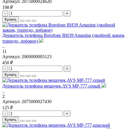
Артикул:
2075000024620
198 ₽
-
+
Купить
Держатель телефона Borofone BH39 Amazing (двойной зажим,
торпедо, лобовое)
..
11
Артикул:
2069000005123
450 ₽
-
+
Купить
Держатель телефона мешочек,AVS MP-777,серый
..
2
Артикул:
2075000027430
125 ₽
-
+
Купить