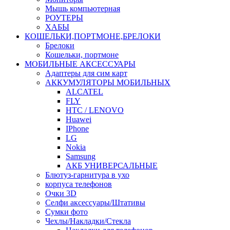
Мышь компьютерная
РОУТЕРЫ
ХАБЫ
КОШЕЛЬКИ,ПОРТМОНЕ,БРЕЛОКИ
Брелоки
Кошельки, портмоне
МОБИЛЬНЫЕ АКСЕССУАРЫ
Адаптеры для сим карт
АККУМУЛЯТОРЫ МОБИЛЬНЫХ
ALCATEL
FLY
HTC / LENOVO
Huawei
IPhone
LG
Nokia
Samsung
АКБ УНИВЕРСАЛЬНЫЕ
Блютуз-гарнитура в ухо
корпуса телефонов
Очки 3D
Селфи аксессуары/Штативы
Сумки фото
Чехлы/Накладки/Стекла