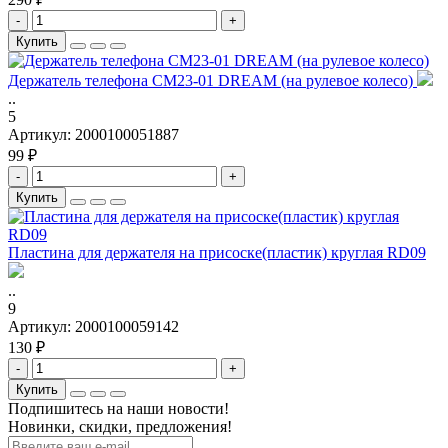
-
+
Купить
Держатель телефона CM23-01 DREAM (на рулевое колесо)
..
5
Артикул:
2000100051887
99 ₽
-
+
Купить
Пластина для держателя на присоске(пластик) круглая RD09
..
9
Артикул:
2000100059142
130 ₽
-
+
Купить
Подпишитесь на наши новости!
Новинки, скидки, предложения!