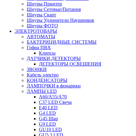
Шнуры Принтер
Шнуры Сетевые/Питания
Шнуры Скарт
Шнуры Удлинители Наушников
Шнуры ФОТО
ЭЛЕКТРОТОВАРЫ
АВТОМАТЫ
БАКТЕРИЦИДНЫЕ СИСТЕМЫ
Гофра ПВХ
Клипсы
ДАТЧИКИ,ДЕТЕКТОРЫ
ДЕТЕКТОРЫ ОСВЕЩЕНИЯ
ЗВОНКИ
Кабель электро
КОНДЕНСАТОРЫ
ЛАМПОЧКИ в фонарики
ЛАМПЫ LED
A60/A55/A70
C37 LED Свеча
E40 LED
G4 LED
G45 Шар
G9 LED
GU10 LED
GU5.3 LED