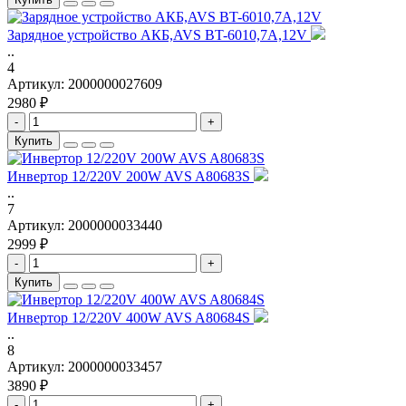
Зарядное устройство АКБ,AVS BT-6010,7A,12V
..
4
Артикул:
2000000027609
2980 ₽
-
+
Купить
Инвертор 12/220V 200W AVS A80683S
..
7
Артикул:
2000000033440
2999 ₽
-
+
Купить
Инвертор 12/220V 400W AVS A80684S
..
8
Артикул:
2000000033457
3890 ₽
-
+