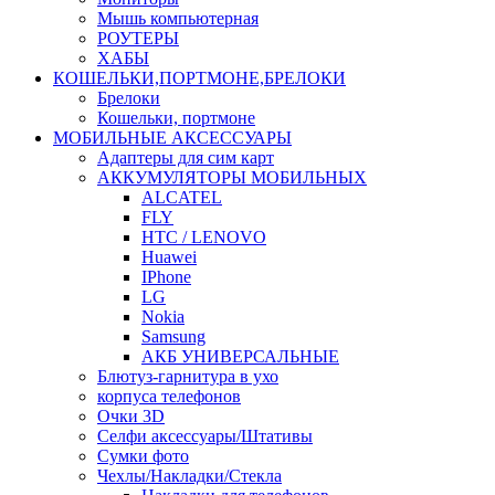
Мышь компьютерная
РОУТЕРЫ
ХАБЫ
КОШЕЛЬКИ,ПОРТМОНЕ,БРЕЛОКИ
Брелоки
Кошельки, портмоне
МОБИЛЬНЫЕ АКСЕССУАРЫ
Адаптеры для сим карт
АККУМУЛЯТОРЫ МОБИЛЬНЫХ
ALCATEL
FLY
HTC / LENOVO
Huawei
IPhone
LG
Nokia
Samsung
АКБ УНИВЕРСАЛЬНЫЕ
Блютуз-гарнитура в ухо
корпуса телефонов
Очки 3D
Селфи аксессуары/Штативы
Сумки фото
Чехлы/Накладки/Стекла