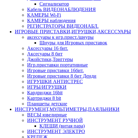
Сигнализатор
Кабель ВИДЕОНАБЛЮДЕНИЯ
КАМЕРЫ Wi-Fi
КАМЕРЫ наблюдения
РЕГИСТРАТОРЫ ВИДЕОНАБЛ.
ИГРОВЫЕ ПРИСТАВКИ,ИГРУШКИ,АКСЕССУАРЫ
аксесcуары к игр.прист./шнуры
Шнуры для Игровых приставок
Аксессуары 16 бит.
Аксесуары 8 бит
Джойстики,Триггеры
Игр.приставки портативные
Игровые приставки 16бит.
Игровые приставки 8 бит Денди
ИГРУШКИ АНТИСТРЕС
ИГРЫ/ИГРУШКИ
Кардриджи 16bit
Картриджи 8 bit
Планшеты детские
ИНСТРУМЕНТ,МУЛЬТИМЕТРЫ,ПАЯЛЬНИКИ
ВЕСЫ ювелирные
ИНСТРУМЕНТ РУЧНОЙ
КЛЕЩИ (витая пара)
ИНСТРУМЕНТ ЭЛЕКТРО
КРЕПЕЖ