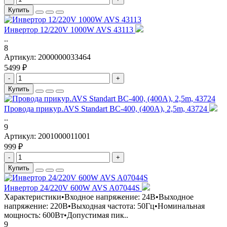
Купить
Инвертор 12/220V 1000W AVS 43113
..
8
Артикул:
2000000033464
5499 ₽
-
+
Купить
Провода прикур.AVS Standart BC-400, (400A), 2,5m, 43724
..
9
Артикул:
2001000011001
999 ₽
-
+
Купить
Инвертор 24/220V 600W AVS A07044S
Характеристики•Входное напряжение: 24В•Выходное
напряжение: 220В•Выходная частота: 50Гц•Номинальная
мощность: 600Вт•Допустимая пик..
9