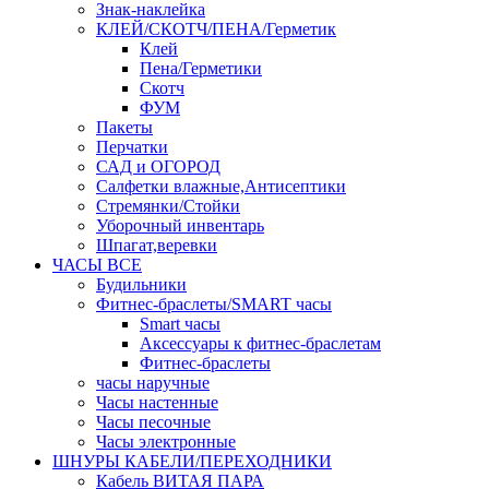
Знак-наклейка
КЛЕЙ/СКОТЧ/ПЕНА/Герметик
Клей
Пена/Герметики
Скотч
ФУМ
Пакеты
Перчатки
САД и ОГОРОД
Салфетки влажные,Антисептики
Стремянки/Стойки
Уборочный инвентарь
Шпагат,веревки
ЧАСЫ ВСЕ
Будильники
Фитнес-браслеты/SMART часы
Smart часы
Аксессуары к фитнес-браслетам
Фитнес-браслеты
часы наручные
Часы настенные
Часы песочные
Часы электронные
ШНУРЫ КАБЕЛИ/ПЕРЕХОДНИКИ
Кабель ВИТАЯ ПАРА