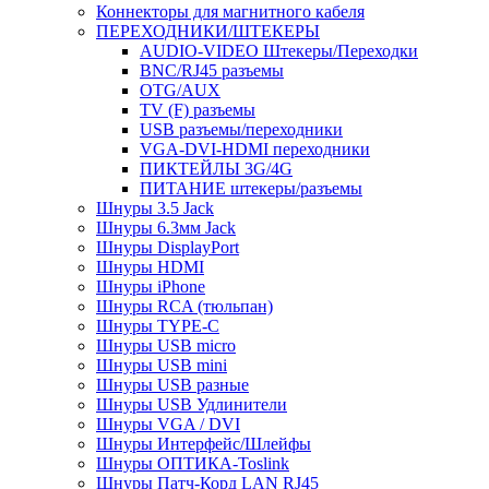
Коннекторы для магнитного кабеля
ПЕРЕХОДНИКИ/ШТЕКЕРЫ
AUDIO-VIDEO Штекеры/Переходки
BNC/RJ45 разъемы
OTG/AUX
TV (F) разъемы
USB разъемы/переходники
VGA-DVI-HDMI переходники
ПИКТЕЙЛЫ 3G/4G
ПИТАНИЕ штекеры/разъемы
Шнуры 3.5 Jack
Шнуры 6.3мм Jack
Шнуры DisplayPort
Шнуры HDMI
Шнуры iPhone
Шнуры RCA (тюльпан)
Шнуры TYPE-C
Шнуры USB micro
Шнуры USB mini
Шнуры USB разные
Шнуры USB Удлинители
Шнуры VGA / DVI
Шнуры Интерфейс/Шлейфы
Шнуры ОПТИКА-Toslink
Шнуры Патч-Корд LAN RJ45