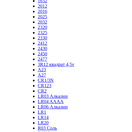
1632
2012
2016
2025
2032
2320
2325
2330
2412
2430
2450
2477
3R12 квадрат 4,5v
A23
A27
CR1/3N
CR123
CR2
LR03 Алкалин
LR04 AAAA
LR06 Алкалин
LR1
LR14
LR20
R03 Соль