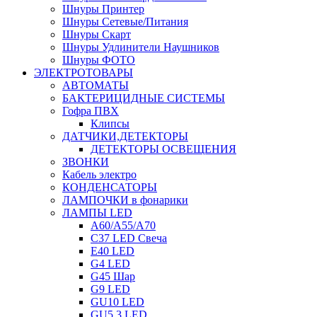
Шнуры Принтер
Шнуры Сетевые/Питания
Шнуры Скарт
Шнуры Удлинители Наушников
Шнуры ФОТО
ЭЛЕКТРОТОВАРЫ
АВТОМАТЫ
БАКТЕРИЦИДНЫЕ СИСТЕМЫ
Гофра ПВХ
Клипсы
ДАТЧИКИ,ДЕТЕКТОРЫ
ДЕТЕКТОРЫ ОСВЕЩЕНИЯ
ЗВОНКИ
Кабель электро
КОНДЕНСАТОРЫ
ЛАМПОЧКИ в фонарики
ЛАМПЫ LED
A60/A55/A70
C37 LED Свеча
E40 LED
G4 LED
G45 Шар
G9 LED
GU10 LED
GU5.3 LED