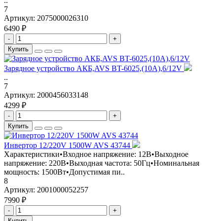
..
7
Артикул:
2075000026310
6490 ₽
-
+
Купить
Зарядное устройство АКБ,AVS BT-6025,(10A),6/12V
..
7
Артикул:
2000456033148
4299 ₽
-
+
Купить
Инвертор 12/220V 1500W AVS 43744
Характеристики•Входное напряжение: 12В•Выходное
напряжение: 220В•Выходная частота: 50Гц•Номинальная
мощность: 1500Вт•Допустимая пи..
8
Артикул:
2001000052257
7990 ₽
-
+
Купить