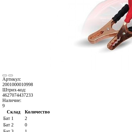
Артикул:
2001000010998
Штрих-код:
4627074437233
Наличие:
9
Склад
Количество
Бат 1
2
Бат 2
0
Бат 3
1