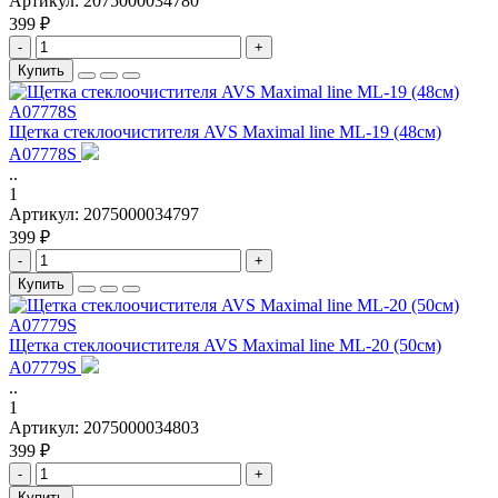
Артикул:
2075000034780
399 ₽
-
+
Купить
Щетка стеклоочистителя AVS Maximal line ML-19 (48см)
A07778S
..
1
Артикул:
2075000034797
399 ₽
-
+
Купить
Щетка стеклоочистителя AVS Maximal line ML-20 (50см)
A07779S
..
1
Артикул:
2075000034803
399 ₽
-
+
Купить