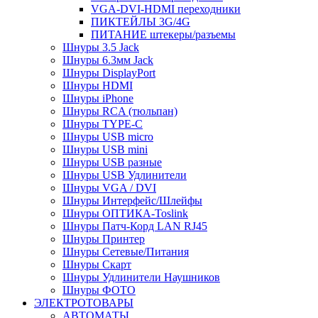
VGA-DVI-HDMI переходники
ПИКТЕЙЛЫ 3G/4G
ПИТАНИЕ штекеры/разъемы
Шнуры 3.5 Jack
Шнуры 6.3мм Jack
Шнуры DisplayPort
Шнуры HDMI
Шнуры iPhone
Шнуры RCA (тюльпан)
Шнуры TYPE-C
Шнуры USB micro
Шнуры USB mini
Шнуры USB разные
Шнуры USB Удлинители
Шнуры VGA / DVI
Шнуры Интерфейс/Шлейфы
Шнуры ОПТИКА-Toslink
Шнуры Патч-Корд LAN RJ45
Шнуры Принтер
Шнуры Сетевые/Питания
Шнуры Скарт
Шнуры Удлинители Наушников
Шнуры ФОТО
ЭЛЕКТРОТОВАРЫ
АВТОМАТЫ