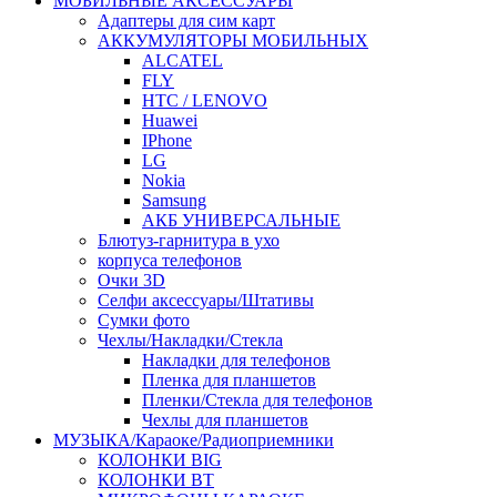
МОБИЛЬНЫЕ АКСЕССУАРЫ
Адаптеры для сим карт
АККУМУЛЯТОРЫ МОБИЛЬНЫХ
ALCATEL
FLY
HTC / LENOVO
Huawei
IPhone
LG
Nokia
Samsung
АКБ УНИВЕРСАЛЬНЫЕ
Блютуз-гарнитура в ухо
корпуса телефонов
Очки 3D
Селфи аксессуары/Штативы
Сумки фото
Чехлы/Накладки/Стекла
Накладки для телефонов
Пленка для планшетов
Пленки/Стекла для телефонов
Чехлы для планшетов
МУЗЫКА/Караоке/Радиоприемники
КОЛОНКИ BIG
КОЛОНКИ BT