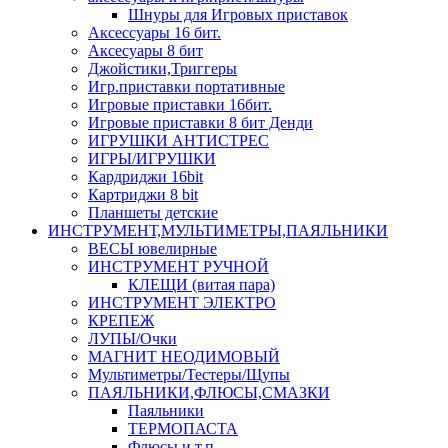
Шнуры для Игровых приставок
Аксессуары 16 бит.
Аксесуары 8 бит
Джойстики,Триггеры
Игр.приставки портативные
Игровые приставки 16бит.
Игровые приставки 8 бит Денди
ИГРУШКИ АНТИСТРЕС
ИГРЫ/ИГРУШКИ
Кардриджи 16bit
Картриджи 8 bit
Планшеты детские
ИНСТРУМЕНТ,МУЛЬТИМЕТРЫ,ПАЯЛЬНИКИ
ВЕСЫ ювелирные
ИНСТРУМЕНТ РУЧНОЙ
КЛЕЩИ (витая пара)
ИНСТРУМЕНТ ЭЛЕКТРО
КРЕПЕЖ
ЛУПЫ/Очки
МАГНИТ НЕОДИМОВЫЙ
Мультиметры/Тестеры/Щупы
ПАЯЛЬНИКИ,ФЛЮСЫ,СМАЗКИ
Паяльники
ТЕРМОПАСТА
Флюсы и т.п.