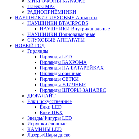
МИКРОФОНЫ КАРАОКЕ
Плееры MP3
РАДИОПРИЁМНИКИ
НАУШНИКИ,СЛУХОВЫЕ Аппараты
НАУШНИКИ BT/AIRPODS
НАУШНИКИ Внутриканальные
НАУШНИКИ Полноразмерные
СЛУХОВЫЕ АППАРАТЫ
НОВЫЙ ГОД
Гирлянды
Гирлянды LED
Гирлянды БАХРОМА
Гирлянды НА БАТАРЕЙКАХ
Гирлянды обычные
Гирлянды СЕТКИ
Гирлянды УЛИЧНЫЕ
Гирлянды ШТОРЫ-ЗАНАВЕС
ДЮРАЛАЙТ
Ёлки искусственные
Ёлки LED
Ёлки ПВХ
Звезды/Фигуры LED
Игрушки ёлочные
КАМИНЫ LED
Лазеры/Шары диско