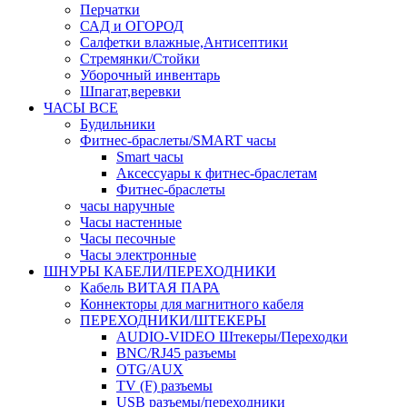
Перчатки
САД и ОГОРОД
Салфетки влажные,Антисептики
Стремянки/Стойки
Уборочный инвентарь
Шпагат,веревки
ЧАСЫ ВСЕ
Будильники
Фитнес-браслеты/SMART часы
Smart часы
Аксессуары к фитнес-браслетам
Фитнес-браслеты
часы наручные
Часы настенные
Часы песочные
Часы электронные
ШНУРЫ КАБЕЛИ/ПЕРЕХОДНИКИ
Кабель ВИТАЯ ПАРА
Коннекторы для магнитного кабеля
ПЕРЕХОДНИКИ/ШТЕКЕРЫ
AUDIO-VIDEO Штекеры/Переходки
BNC/RJ45 разъемы
OTG/AUX
TV (F) разъемы
USB разъемы/переходники