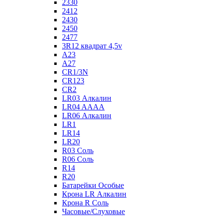
2330
2412
2430
2450
2477
3R12 квадрат 4,5v
A23
A27
CR1/3N
CR123
CR2
LR03 Алкалин
LR04 AAAA
LR06 Алкалин
LR1
LR14
LR20
R03 Соль
R06 Соль
R14
R20
Батарейки Особые
Крона LR Алкалин
Крона R Соль
Часовые/Слуховые