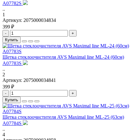
A07782S
..
1
Артикул:
2075000034834
399 ₽
-
+
Купить
Щетка стеклоочистителя AVS Maximal line ML-24 (60см)
A07783S
..
2
Артикул:
2075000034841
399 ₽
-
+
Купить
Щетка стеклоочистителя AVS Maximal line ML-25 (63см)
A07784S
..
4