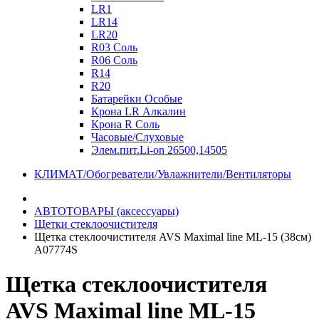
LR1
LR14
LR20
R03 Соль
R06 Соль
R14
R20
Батарейки Особые
Крона LR Алкалин
Крона R Соль
Часовые/Слуховые
Элем.пит.Li-on 26500,14505
КЛИМАТ/Обогреватели/Увлажнители/Вентиляторы
АВТОТОВАРЫ (аксессуары)
Щетки стеклоочистителя
Щетка стеклоочистителя AVS Maximal line ML-15 (38см)
A07774S
Щетка стеклоочистителя
AVS Maximal line ML-15