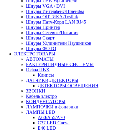
Шнуры USB Удлинители
Шнуры VGA / DVI
Шнуры Интерфейс/Шлейфы
Шнуры ОПТИКА-Toslink
Шнуры Патч-Корд LAN RJ45
Шнуры Принтер
Шнуры Сетевые/Питания
Шнуры Скарт
Шнуры Удлинители Наушников
Шнуры ФОТО
ЭЛЕКТРОТОВАРЫ
АВТОМАТЫ
БАКТЕРИЦИДНЫЕ СИСТЕМЫ
Гофра ПВХ
Клипсы
ДАТЧИКИ,ДЕТЕКТОРЫ
ДЕТЕКТОРЫ ОСВЕЩЕНИЯ
ЗВОНКИ
Кабель электро
КОНДЕНСАТОРЫ
ЛАМПОЧКИ в фонарики
ЛАМПЫ LED
A60/A55/A70
C37 LED Свеча
E40 LED