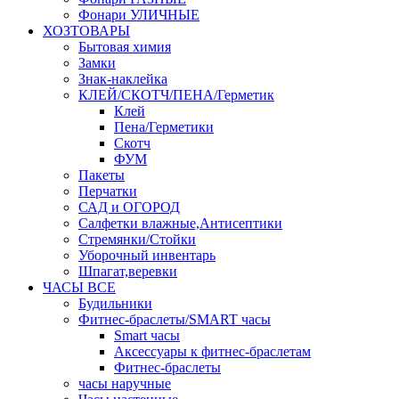
Фонари УЛИЧНЫЕ
ХОЗТОВАРЫ
Бытовая химия
Замки
Знак-наклейка
КЛЕЙ/СКОТЧ/ПЕНА/Герметик
Клей
Пена/Герметики
Скотч
ФУМ
Пакеты
Перчатки
САД и ОГОРОД
Салфетки влажные,Антисептики
Стремянки/Стойки
Уборочный инвентарь
Шпагат,веревки
ЧАСЫ ВСЕ
Будильники
Фитнес-браслеты/SMART часы
Smart часы
Аксессуары к фитнес-браслетам
Фитнес-браслеты
часы наручные