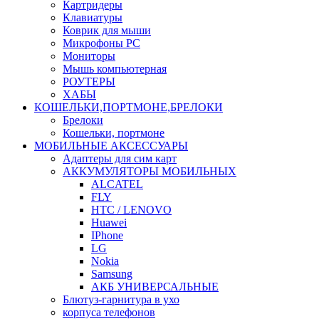
Картридеры
Клавиатуры
Коврик для мыши
Микрофоны PC
Мониторы
Мышь компьютерная
РОУТЕРЫ
ХАБЫ
КОШЕЛЬКИ,ПОРТМОНЕ,БРЕЛОКИ
Брелоки
Кошельки, портмоне
МОБИЛЬНЫЕ АКСЕССУАРЫ
Адаптеры для сим карт
АККУМУЛЯТОРЫ МОБИЛЬНЫХ
ALCATEL
FLY
HTC / LENOVO
Huawei
IPhone
LG
Nokia
Samsung
АКБ УНИВЕРСАЛЬНЫЕ
Блютуз-гарнитура в ухо
корпуса телефонов