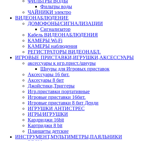
ФИЛЬТРЫ ВОДЫ
Фильтры воды
ЧАЙНИКИ электро
ВИДЕОНАБЛЮДЕНИЕ
ДОМОФОНЫ/СИГНАЛИЗАЦИИ
Сигнализатор
Кабель ВИДЕОНАБЛЮДЕНИЯ
КАМЕРЫ Wi-Fi
КАМЕРЫ наблюдения
РЕГИСТРАТОРЫ ВИДЕОНАБЛ.
ИГРОВЫЕ ПРИСТАВКИ,ИГРУШКИ,АКСЕССУАРЫ
аксесcуары к игр.прист./шнуры
Шнуры для Игровых приставок
Аксессуары 16 бит.
Аксесуары 8 бит
Джойстики,Триггеры
Игр.приставки портативные
Игровые приставки 16бит.
Игровые приставки 8 бит Денди
ИГРУШКИ АНТИСТРЕС
ИГРЫ/ИГРУШКИ
Кардриджи 16bit
Картриджи 8 bit
Планшеты детские
ИНСТРУМЕНТ,МУЛЬТИМЕТРЫ,ПАЯЛЬНИКИ