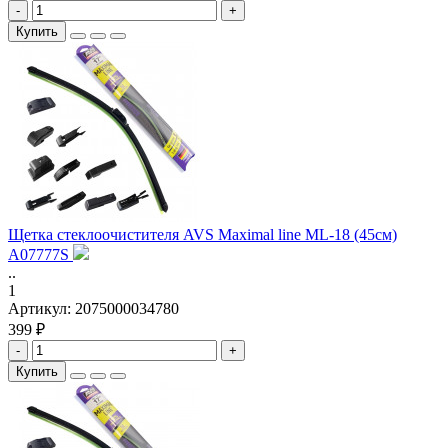
-
+
Купить
Щетка стеклоочистителя AVS Maximal line ML-18 (45см)
A07777S
..
1
Артикул:
2075000034780
399 ₽
-
+
Купить