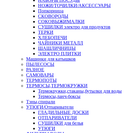
НАБОРЫ ПОСУДЫ
НОЖИ/ТОЧИЛКИ/АКСЕССУАРЫ
Попкорница
СКОВОРОДЫ
СОКОВЫЖИМАЛКИ
СУШИЛКИ электро для продуктов
ТЕРКИ
ХЛЕБОПЕЧИ
ЧАЙНИКИ МЕТАЛЛ
ШАШЛИЧНИЦЫ
ЭЛЕКТРО ПЛИТКИ
Машинки для катышков
ПЫЛЕСОСЫ
РАЗНОЕ
САМОВАРЫ
ТЕРМОПОТЫ
ТЕРМОСЫ,ТЕРМОКРУЖКИ
Термокружки,стаканы,бутылки для воды
Термосы,ланч-боксы
Тэны,спирали
УТЮГИ/Отпариватели
ГЛАДИЛЬНЫЕ ДОСКИ
ОТПАРИВАТЕЛИ
СУШИЛКИ для белья
УТЮГИ