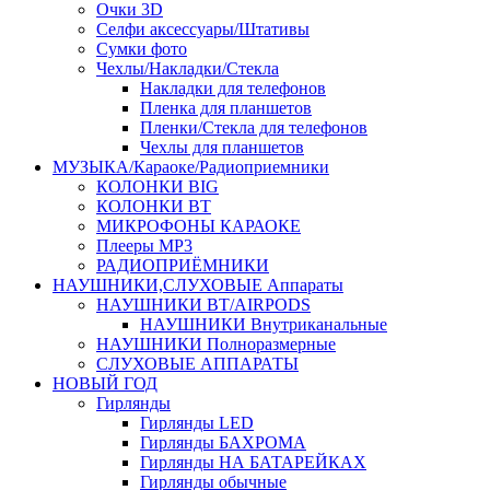
Очки 3D
Селфи аксессуары/Штативы
Сумки фото
Чехлы/Накладки/Стекла
Накладки для телефонов
Пленка для планшетов
Пленки/Стекла для телефонов
Чехлы для планшетов
МУЗЫКА/Караоке/Радиоприемники
КОЛОНКИ BIG
КОЛОНКИ BT
МИКРОФОНЫ КАРАОКЕ
Плееры MP3
РАДИОПРИЁМНИКИ
НАУШНИКИ,СЛУХОВЫЕ Аппараты
НАУШНИКИ BT/AIRPODS
НАУШНИКИ Внутриканальные
НАУШНИКИ Полноразмерные
СЛУХОВЫЕ АППАРАТЫ
НОВЫЙ ГОД
Гирлянды
Гирлянды LED
Гирлянды БАХРОМА
Гирлянды НА БАТАРЕЙКАХ
Гирлянды обычные