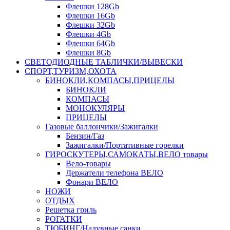
Флешки 128Gb
Флешки 16Gb
Флешки 32Gb
Флешки 4Gb
Флешки 64Gb
Флешки 8Gb
СВЕТОДИОДНЫЕ ТАБЛИЧКИ/ВЫВЕСКИ
СПОРТ,ТУРИЗМ,ОХОТА
БИНОКЛИ,КОМПАСЫ,ПРИЦЕЛЫ
БИНОКЛИ
КОМПАСЫ
МОНОКУЛЯРЫ
ПРИЦЕЛЫ
Газовые баллончики/Зажигалки
Бензин/Газ
Зажигалки/Портативные горелки
ГИРОСКУТЕРЫ,САМОКАТЫ,ВЕЛО товары
Вело-товары
Держатели телефона ВЕЛО
Фонари ВЕЛО
НОЖИ
ОТДЫХ
Решетка гриль
РОГАТКИ
ТЮБИНГ/Надувные санки