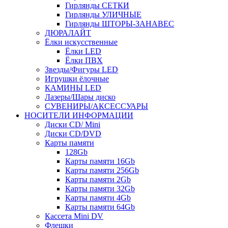
Гирлянды СЕТКИ
Гирлянды УЛИЧНЫЕ
Гирлянды ШТОРЫ-ЗАНАВЕС
ДЮРАЛАЙТ
Ёлки искусственные
Ёлки LED
Ёлки ПВХ
Звезды/Фигуры LED
Игрушки ёлочные
КАМИНЫ LED
Лазеры/Шары диско
СУВЕНИРЫ/АКСЕССУАРЫ
НОСИТЕЛИ ИНФОРМАЦИИ
Диски CD/ Mini
Диски CD/DVD
Карты памяти
128Gb
Карты памяти 16Gb
Карты памяти 256Gb
Карты памяти 2Gb
Карты памяти 32Gb
Карты памяти 4Gb
Карты памяти 64Gb
Кассета Mini DV
Флешки