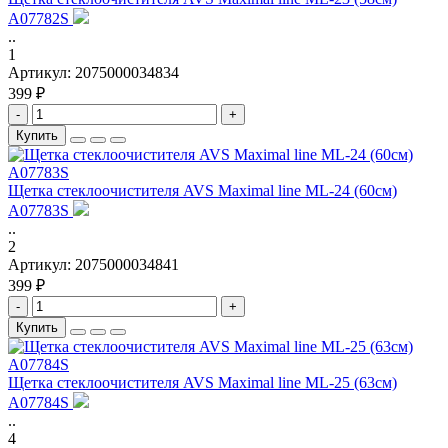
A07782S
..
1
Артикул:
2075000034834
399 ₽
-
+
Купить
Щетка стеклоочистителя AVS Maximal line ML-24 (60см)
A07783S
..
2
Артикул:
2075000034841
399 ₽
-
+
Купить
Щетка стеклоочистителя AVS Maximal line ML-25 (63см)
A07784S
..
4