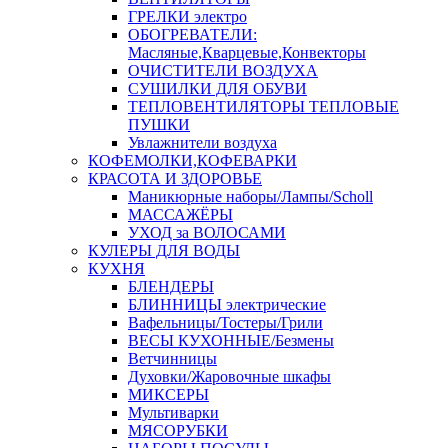
ГРЕЛКИ электро
ОБОГРЕВАТЕЛИ:
Масляные,Кварцевые,Конвекторы
ОЧИСТИТЕЛИ ВОЗДУХА
СУШИЛКИ ДЛЯ ОБУВИ
ТЕПЛОВЕНТИЛЯТОРЫ ТЕПЛОВЫЕ
ПУШКИ
Увлажнители воздуха
КОФЕМОЛКИ,КОФЕВАРКИ
КРАСОТА И ЗДОРОВЬЕ
Маникюрные наборы/Лампы/Scholl
МАССАЖЁРЫ
УХОД за ВОЛОСАМИ
КУЛЕРЫ ДЛЯ ВОДЫ
КУХНЯ
БЛЕНДЕРЫ
БЛИННИЦЫ электрические
Вафельницы/Тостеры/Грили
ВЕСЫ КУХОННЫЕ/Безмены
Ветчинницы
Духовки/Жаровочные шкафы
МИКСЕРЫ
Мультиварки
МЯСОРУБКИ