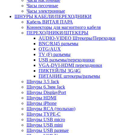
Часы настенные
Часы песочные
Часы электронные
ШНУРЫ КАБЕЛИ/ПЕРЕХОДНИКИ
Кабель ВИТАЯ ПАРА
Коннекторы для магнитного кабеля
ПЕРЕХОДНИКИ/ШТЕКЕРЫ
AUDIO-VIDEO Штекеры/Переходки
BNC/RJ45 разъемы
OTG/AUX
TV (F) разъемы
USB разъемы/переходники
VGA-DVI-HDMI переходники
ПИКТЕЙЛЫ 3G/4G
ПИТАНИЕ штекеры/разъемы
Шнуры 3.5 Jack
Шнуры 6.3мм Jack
Шнуры DisplayPort
Шнуры HDMI
Шнуры iPhone
Шнуры RCA (тюльпан)
Шнуры TYPE-C
Шнуры USB micro
Шнуры USB mini
Шнуры USB разные