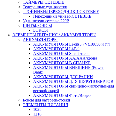
ТАЙМЕРЫ СЕТЕВЫЕ
Телефонные удл. разетки
ТРОЙНИКИ/ПЕРЕХОДНИКИ СЕТЕВЫЕ
Переходники универ,СЕТЕВЫЕ
Удлинители сетевые 220В
ЩИТЫ,БОКСЫ
БОКСЫ
ЭЛЕМЕНТЫ ПИТАНИЯ / АККУМУЛЯТОРЫ
АККУМУЛЯТОРЫ
АККУМУЛЯТОРЫ Li-on(3,7V),18650 и т.п
АККУМУЛЯТОРЫ Li-Pol
АККУМУЛЯТОРЫ Smart часов
АККУМУЛЯТОРЫ АА/ААА/крона
АККУМУЛЯТОРЫ В СПАЙКЕ
АККУМУЛЯТОРЫ ВНЕШНИЕ (Power
Bank)
АККУМУЛЯТОРЫ ДЛЯ РАЦИЙ
АККУМУЛЯТОРЫ ДЛЯ ШУРУПОВЕРТОВ
АККУМУЛЯТОРЫ свинцово-кислотные-для
весов/фонарей
АККУМУЛЯТОРЫ Фото/Видео
Боксы для батареек/отсеки
ЭЛЕМЕНТЫ ПИТАНИЯ
1025
1216