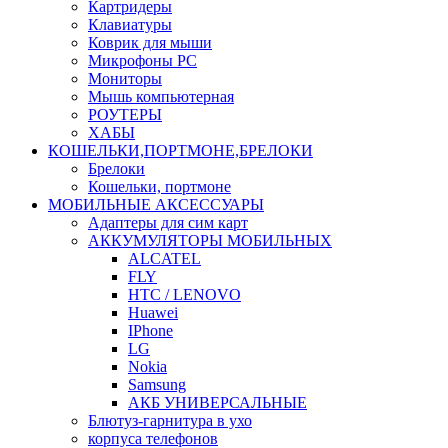
Картридеры
Клавиатуры
Коврик для мыши
Микрофоны PC
Мониторы
Мышь компьютерная
РОУТЕРЫ
ХАБЫ
КОШЕЛЬКИ,ПОРТМОНЕ,БРЕЛОКИ
Брелоки
Кошельки, портмоне
МОБИЛЬНЫЕ АКСЕССУАРЫ
Адаптеры для сим карт
АККУМУЛЯТОРЫ МОБИЛЬНЫХ
ALCATEL
FLY
HTC / LENOVO
Huawei
IPhone
LG
Nokia
Samsung
АКБ УНИВЕРСАЛЬНЫЕ
Блютуз-гарнитура в ухо
корпуса телефонов