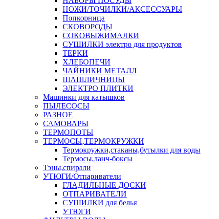
НАБОРЫ ПОСУДЫ
НОЖИ/ТОЧИЛКИ/АКСЕССУАРЫ
Попкорница
СКОВОРОДЫ
СОКОВЫЖИМАЛКИ
СУШИЛКИ электро для продуктов
ТЕРКИ
ХЛЕБОПЕЧИ
ЧАЙНИКИ МЕТАЛЛ
ШАШЛИЧНИЦЫ
ЭЛЕКТРО ПЛИТКИ
Машинки для катышков
ПЫЛЕСОСЫ
РАЗНОЕ
САМОВАРЫ
ТЕРМОПОТЫ
ТЕРМОСЫ,ТЕРМОКРУЖКИ
Термокружки,стаканы,бутылки для воды
Термосы,ланч-боксы
Тэны,спирали
УТЮГИ/Отпариватели
ГЛАДИЛЬНЫЕ ДОСКИ
ОТПАРИВАТЕЛИ
СУШИЛКИ для белья
УТЮГИ