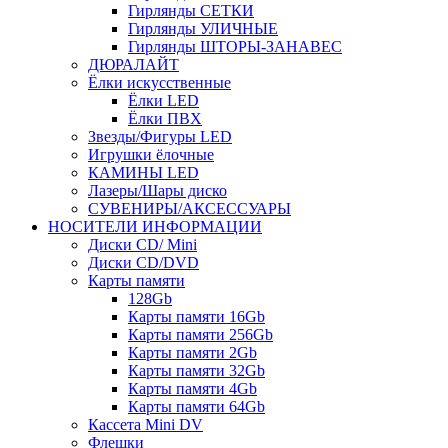
Гирлянды СЕТКИ
Гирлянды УЛИЧНЫЕ
Гирлянды ШТОРЫ-ЗАНАВЕС
ДЮРАЛАЙТ
Ёлки искусственные
Ёлки LED
Ёлки ПВХ
Звезды/Фигуры LED
Игрушки ёлочные
КАМИНЫ LED
Лазеры/Шары диско
СУВЕНИРЫ/АКСЕССУАРЫ
НОСИТЕЛИ ИНФОРМАЦИИ
Диски CD/ Mini
Диски CD/DVD
Карты памяти
128Gb
Карты памяти 16Gb
Карты памяти 256Gb
Карты памяти 2Gb
Карты памяти 32Gb
Карты памяти 4Gb
Карты памяти 64Gb
Кассета Mini DV
Флешки