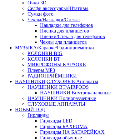
Очки 3D
Селфи аксессуары/Штативы
Сумки фото
Чехлы/Накладки/Стекла
Накладки для телефонов
Пленка для планшетов
Пленки/Стекла для телефонов
Чехлы для планшетов
МУЗЫКА/Караоке/Радиоприемники
КОЛОНКИ BIG
КОЛОНКИ BT
МИКРОФОНЫ КАРАОКЕ
Плееры MP3
РАДИОПРИЁМНИКИ
НАУШНИКИ,СЛУХОВЫЕ Аппараты
НАУШНИКИ BT/AIRPODS
НАУШНИКИ Внутриканальные
НАУШНИКИ Полноразмерные
СЛУХОВЫЕ АППАРАТЫ
НОВЫЙ ГОД
Гирлянды
Гирлянды LED
Гирлянды БАХРОМА
Гирлянды НА БАТАРЕЙКАХ
Гирлянды обычные