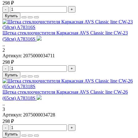
298 ₽
-
+
Купить
Щетка стеклоочистителя Каркасная AVS Classic line CW-23
(58см) A78316S
..
2
Артикул:
2075000034711
298 ₽
-
+
Купить
Щетка стеклоочистителя Каркасная AVS Classic line CW-26
(65см) A78318S
..
3
Артикул:
2075000034728
298 ₽
-
+
Купить