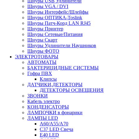
Шнуры USB Удлинители
Шнуры VGA / DVI
Шнуры Интерфейс/Шлейфы
Шнуры ОПТИКА-Toslink
Шнуры Патч-Корд LAN RJ45
Шнуры Принтер
Шнуры Сетевые/Питания
Шнуры Скарт
Шнуры Удлинители Наушников
Шнуры ФОТО
ЭЛЕКТРОТОВАРЫ
АВТОМАТЫ
БАКТЕРИЦИДНЫЕ СИСТЕМЫ
Гофра ПВХ
Клипсы
ДАТЧИКИ,ДЕТЕКТОРЫ
ДЕТЕКТОРЫ ОСВЕЩЕНИЯ
ЗВОНКИ
Кабель электро
КОНДЕНСАТОРЫ
ЛАМПОЧКИ в фонарики
ЛАМПЫ LED
A60/A55/A70
C37 LED Свеча
E40 LED