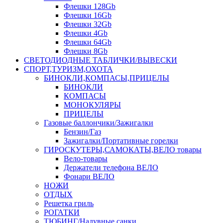
Флешки 128Gb
Флешки 16Gb
Флешки 32Gb
Флешки 4Gb
Флешки 64Gb
Флешки 8Gb
СВЕТОДИОДНЫЕ ТАБЛИЧКИ/ВЫВЕСКИ
СПОРТ,ТУРИЗМ,ОХОТА
БИНОКЛИ,КОМПАСЫ,ПРИЦЕЛЫ
БИНОКЛИ
КОМПАСЫ
МОНОКУЛЯРЫ
ПРИЦЕЛЫ
Газовые баллончики/Зажигалки
Бензин/Газ
Зажигалки/Портативные горелки
ГИРОСКУТЕРЫ,САМОКАТЫ,ВЕЛО товары
Вело-товары
Держатели телефона ВЕЛО
Фонари ВЕЛО
НОЖИ
ОТДЫХ
Решетка гриль
РОГАТКИ
ТЮБИНГ/Надувные санки