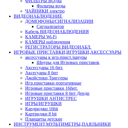
ФИЛЬТРЫ ВОДЫ
Фильтры воды
ЧАЙНИКИ электро
ВИДЕОНАБЛЮДЕНИЕ
ДОМОФОНЫ/СИГНАЛИЗАЦИИ
Сигнализатор
Кабель ВИДЕОНАБЛЮДЕНИЯ
КАМЕРЫ Wi-Fi
КАМЕРЫ наблюдения
РЕГИСТРАТОРЫ ВИДЕОНАБЛ.
ИГРОВЫЕ ПРИСТАВКИ,ИГРУШКИ,АКСЕССУАРЫ
аксесcуары к игр.прист./шнуры
Шнуры для Игровых приставок
Аксессуары 16 бит.
Аксесуары 8 бит
Джойстики,Триггеры
Игр.приставки портативные
Игровые приставки 16бит.
Игровые приставки 8 бит Денди
ИГРУШКИ АНТИСТРЕС
ИГРЫ/ИГРУШКИ
Кардриджи 16bit
Картриджи 8 bit
Планшеты детские
ИНСТРУМЕНТ,МУЛЬТИМЕТРЫ,ПАЯЛЬНИКИ