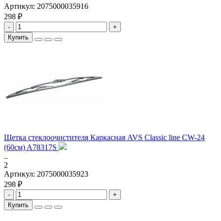
Артикул:
2075000035916
298 ₽
-
+
Купить
Щетка стеклоочистителя Каркасная AVS Classic line CW-24
(60см) A78317S
..
2
Артикул:
2075000035923
298 ₽
-
+
Купить