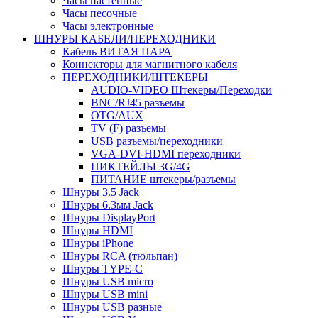
Часы настенные
Часы песочные
Часы электронные
ШНУРЫ КАБЕЛИ/ПЕРЕХОДНИКИ
Кабель ВИТАЯ ПАРА
Коннекторы для магнитного кабеля
ПЕРЕХОДНИКИ/ШТЕКЕРЫ
AUDIO-VIDEO Штекеры/Переходки
BNC/RJ45 разъемы
OTG/AUX
TV (F) разъемы
USB разъемы/переходники
VGA-DVI-HDMI переходники
ПИКТЕЙЛЫ 3G/4G
ПИТАНИЕ штекеры/разъемы
Шнуры 3.5 Jack
Шнуры 6.3мм Jack
Шнуры DisplayPort
Шнуры HDMI
Шнуры iPhone
Шнуры RCA (тюльпан)
Шнуры TYPE-C
Шнуры USB micro
Шнуры USB mini
Шнуры USB разные