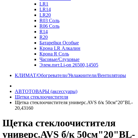
LR1
LR14
LR20
R03 Соль
R06 Соль
R14
R20
Батарейки Особые
Крона LR Алкалин
Крона R Соль
Часовые/Слуховые
Элем.пит.Li-on 26500,14505
КЛИМАТ/Обогреватели/Увлажнители/Вентиляторы
АВТОТОВАРЫ (аксессуары)
Щетки стеклоочистителя
Щетка стеклоочистителя универс.AVS б/к 50см"20"BL-
20,43160
Щетка стеклоочистителя
универс.AVS б/к 50см"20"BL-