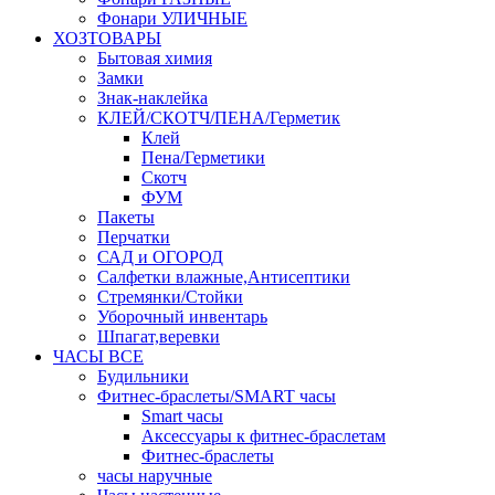
Фонари УЛИЧНЫЕ
ХОЗТОВАРЫ
Бытовая химия
Замки
Знак-наклейка
КЛЕЙ/СКОТЧ/ПЕНА/Герметик
Клей
Пена/Герметики
Скотч
ФУМ
Пакеты
Перчатки
САД и ОГОРОД
Салфетки влажные,Антисептики
Стремянки/Стойки
Уборочный инвентарь
Шпагат,веревки
ЧАСЫ ВСЕ
Будильники
Фитнес-браслеты/SMART часы
Smart часы
Аксессуары к фитнес-браслетам
Фитнес-браслеты
часы наручные