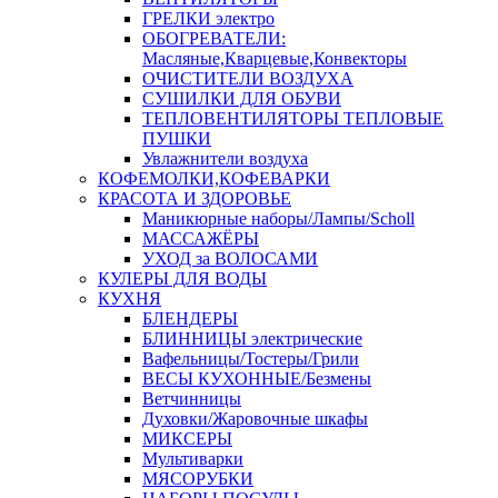
ГРЕЛКИ электро
ОБОГРЕВАТЕЛИ:
Масляные,Кварцевые,Конвекторы
ОЧИСТИТЕЛИ ВОЗДУХА
СУШИЛКИ ДЛЯ ОБУВИ
ТЕПЛОВЕНТИЛЯТОРЫ ТЕПЛОВЫЕ
ПУШКИ
Увлажнители воздуха
КОФЕМОЛКИ,КОФЕВАРКИ
КРАСОТА И ЗДОРОВЬЕ
Маникюрные наборы/Лампы/Scholl
МАССАЖЁРЫ
УХОД за ВОЛОСАМИ
КУЛЕРЫ ДЛЯ ВОДЫ
КУХНЯ
БЛЕНДЕРЫ
БЛИННИЦЫ электрические
Вафельницы/Тостеры/Грили
ВЕСЫ КУХОННЫЕ/Безмены
Ветчинницы
Духовки/Жаровочные шкафы
МИКСЕРЫ
Мультиварки
МЯСОРУБКИ