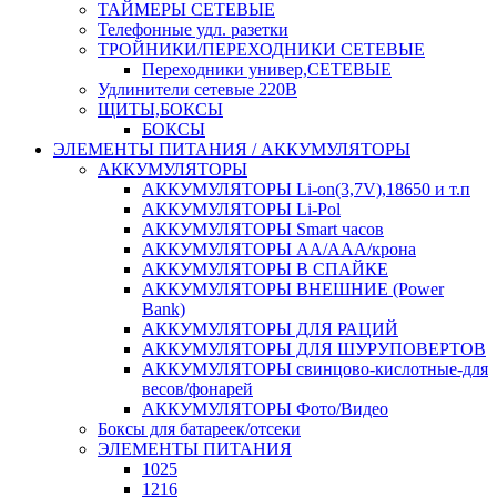
ТАЙМЕРЫ СЕТЕВЫЕ
Телефонные удл. разетки
ТРОЙНИКИ/ПЕРЕХОДНИКИ СЕТЕВЫЕ
Переходники универ,СЕТЕВЫЕ
Удлинители сетевые 220В
ЩИТЫ,БОКСЫ
БОКСЫ
ЭЛЕМЕНТЫ ПИТАНИЯ / АККУМУЛЯТОРЫ
АККУМУЛЯТОРЫ
АККУМУЛЯТОРЫ Li-on(3,7V),18650 и т.п
АККУМУЛЯТОРЫ Li-Pol
АККУМУЛЯТОРЫ Smart часов
АККУМУЛЯТОРЫ АА/ААА/крона
АККУМУЛЯТОРЫ В СПАЙКЕ
АККУМУЛЯТОРЫ ВНЕШНИЕ (Power
Bank)
АККУМУЛЯТОРЫ ДЛЯ РАЦИЙ
АККУМУЛЯТОРЫ ДЛЯ ШУРУПОВЕРТОВ
АККУМУЛЯТОРЫ свинцово-кислотные-для
весов/фонарей
АККУМУЛЯТОРЫ Фото/Видео
Боксы для батареек/отсеки
ЭЛЕМЕНТЫ ПИТАНИЯ
1025
1216