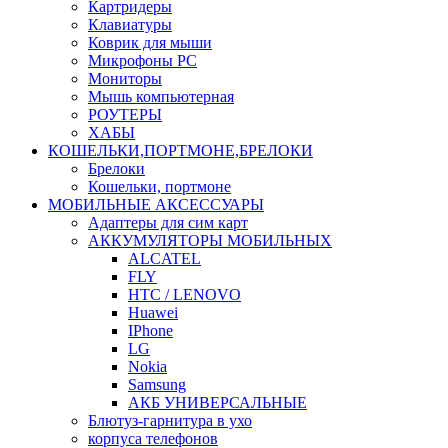
Картридеры
Клавиатуры
Коврик для мыши
Микрофоны PC
Мониторы
Мышь компьютерная
РОУТЕРЫ
ХАБЫ
КОШЕЛЬКИ,ПОРТМОНЕ,БРЕЛОКИ
Брелоки
Кошельки, портмоне
МОБИЛЬНЫЕ АКСЕССУАРЫ
Адаптеры для сим карт
АККУМУЛЯТОРЫ МОБИЛЬНЫХ
ALCATEL
FLY
HTC / LENOVO
Huawei
IPhone
LG
Nokia
Samsung
АКБ УНИВЕРСАЛЬНЫЕ
Блютуз-гарнитура в ухо
корпуса телефонов