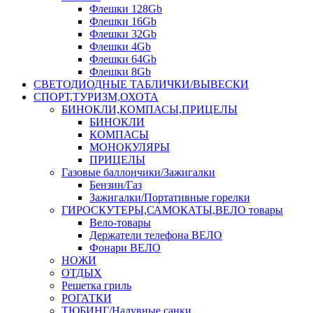
Флешки 128Gb
Флешки 16Gb
Флешки 32Gb
Флешки 4Gb
Флешки 64Gb
Флешки 8Gb
СВЕТОДИОДНЫЕ ТАБЛИЧКИ/ВЫВЕСКИ
СПОРТ,ТУРИЗМ,ОХОТА
БИНОКЛИ,КОМПАСЫ,ПРИЦЕЛЫ
БИНОКЛИ
КОМПАСЫ
МОНОКУЛЯРЫ
ПРИЦЕЛЫ
Газовые баллончики/Зажигалки
Бензин/Газ
Зажигалки/Портативные горелки
ГИРОСКУТЕРЫ,САМОКАТЫ,ВЕЛО товары
Вело-товары
Держатели телефона ВЕЛО
Фонари ВЕЛО
НОЖИ
ОТДЫХ
Решетка гриль
РОГАТКИ
ТЮБИНГ/Надувные санки