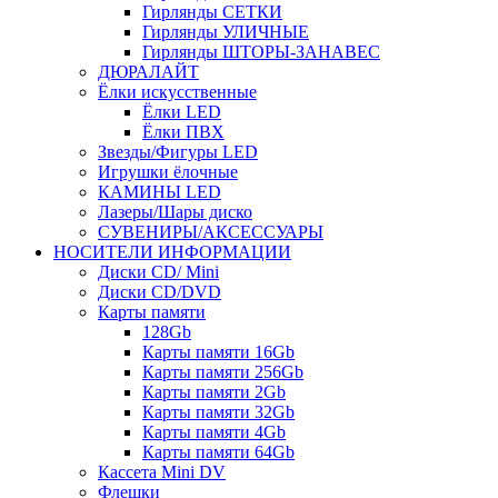
Гирлянды СЕТКИ
Гирлянды УЛИЧНЫЕ
Гирлянды ШТОРЫ-ЗАНАВЕС
ДЮРАЛАЙТ
Ёлки искусственные
Ёлки LED
Ёлки ПВХ
Звезды/Фигуры LED
Игрушки ёлочные
КАМИНЫ LED
Лазеры/Шары диско
СУВЕНИРЫ/АКСЕССУАРЫ
НОСИТЕЛИ ИНФОРМАЦИИ
Диски CD/ Mini
Диски CD/DVD
Карты памяти
128Gb
Карты памяти 16Gb
Карты памяти 256Gb
Карты памяти 2Gb
Карты памяти 32Gb
Карты памяти 4Gb
Карты памяти 64Gb
Кассета Mini DV
Флешки