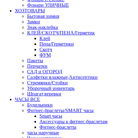
Фонари УЛИЧНЫЕ
ХОЗТОВАРЫ
Бытовая химия
Замки
Знак-наклейка
КЛЕЙ/СКОТЧ/ПЕНА/Герметик
Клей
Пена/Герметики
Скотч
ФУМ
Пакеты
Перчатки
САД и ОГОРОД
Салфетки влажные,Антисептики
Стремянки/Стойки
Уборочный инвентарь
Шпагат,веревки
ЧАСЫ ВСЕ
Будильники
Фитнес-браслеты/SMART часы
Smart часы
Аксессуары к фитнес-браслетам
Фитнес-браслеты
часы наручные