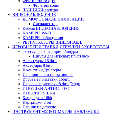
ФИЛЬТРЫ ВОДЫ
Фильтры воды
ЧАЙНИКИ электро
ВИДЕОНАБЛЮДЕНИЕ
ДОМОФОНЫ/СИГНАЛИЗАЦИИ
Сигнализатор
Кабель ВИДЕОНАБЛЮДЕНИЯ
КАМЕРЫ Wi-Fi
КАМЕРЫ наблюдения
РЕГИСТРАТОРЫ ВИДЕОНАБЛ.
ИГРОВЫЕ ПРИСТАВКИ,ИГРУШКИ,АКСЕССУАРЫ
аксесcуары к игр.прист./шнуры
Шнуры для Игровых приставок
Аксессуары 16 бит.
Аксесуары 8 бит
Джойстики,Триггеры
Игр.приставки портативные
Игровые приставки 16бит.
Игровые приставки 8 бит Денди
ИГРУШКИ АНТИСТРЕС
ИГРЫ/ИГРУШКИ
Кардриджи 16bit
Картриджи 8 bit
Планшеты детские
ИНСТРУМЕНТ,МУЛЬТИМЕТРЫ,ПАЯЛЬНИКИ