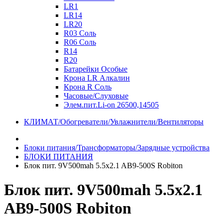
LR1
LR14
LR20
R03 Соль
R06 Соль
R14
R20
Батарейки Особые
Крона LR Алкалин
Крона R Соль
Часовые/Слуховые
Элем.пит.Li-on 26500,14505
КЛИМАТ/Обогреватели/Увлажнители/Вентиляторы
Блоки питания/Трансформаторы/Зарядные устройства
БЛОКИ ПИТАНИЯ
Блок пит. 9V500mah 5.5x2.1 AB9-500S Robiton
Блок пит. 9V500mah 5.5x2.1
AB9-500S Robiton