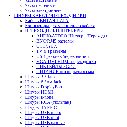
Часы настенные
Часы песочные
Часы электронные
ШНУРЫ КАБЕЛИ/ПЕРЕХОДНИКИ
Кабель ВИТАЯ ПАРА
Коннекторы для магнитного кабеля
ПЕРЕХОДНИКИ/ШТЕКЕРЫ
AUDIO-VIDEO Штекеры/Переходки
BNC/RJ45 разъемы
OTG/AUX
TV (F) разъемы
USB разъемы/переходники
VGA-DVI-HDMI переходники
ПИКТЕЙЛЫ 3G/4G
ПИТАНИЕ штекеры/разъемы
Шнуры 3.5 Jack
Шнуры 6.3мм Jack
Шнуры DisplayPort
Шнуры HDMI
Шнуры iPhone
Шнуры RCA (тюльпан)
Шнуры TYPE-C
Шнуры USB micro
Шнуры USB mini
Шнуры USB разные