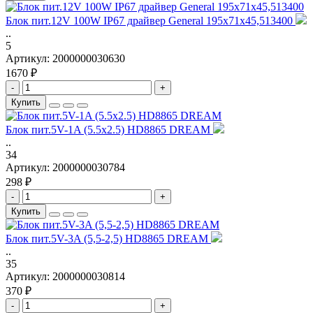
Блок пит.12V 100W IP67 драйвер General 195х71х45,513400
..
5
Артикул:
2000000030630
1670 ₽
-
+
Купить
Блок пит.5V-1A (5.5x2.5) HD8865 DREAM
..
34
Артикул:
2000000030784
298 ₽
-
+
Купить
Блок пит.5V-3A (5,5-2,5) HD8865 DREAM
..
35
Артикул:
2000000030814
370 ₽
-
+