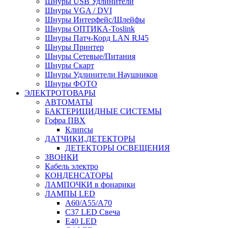
Шнуры USB Удлинители
Шнуры VGA / DVI
Шнуры Интерфейс/Шлейфы
Шнуры ОПТИКА-Toslink
Шнуры Патч-Корд LAN RJ45
Шнуры Принтер
Шнуры Сетевые/Питания
Шнуры Скарт
Шнуры Удлинители Наушников
Шнуры ФОТО
ЭЛЕКТРОТОВАРЫ
АВТОМАТЫ
БАКТЕРИЦИДНЫЕ СИСТЕМЫ
Гофра ПВХ
Клипсы
ДАТЧИКИ,ДЕТЕКТОРЫ
ДЕТЕКТОРЫ ОСВЕЩЕНИЯ
ЗВОНКИ
Кабель электро
КОНДЕНСАТОРЫ
ЛАМПОЧКИ в фонарики
ЛАМПЫ LED
A60/A55/A70
C37 LED Свеча
E40 LED