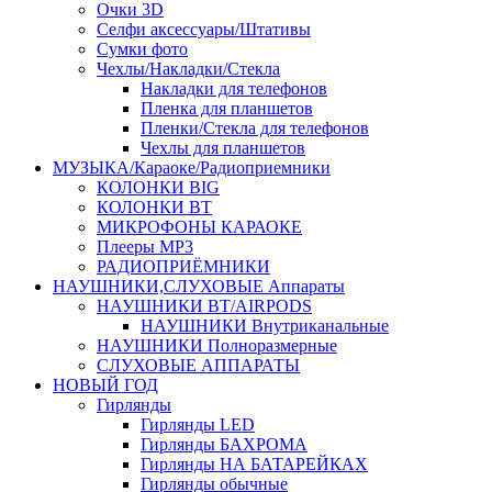
Очки 3D
Селфи аксессуары/Штативы
Сумки фото
Чехлы/Накладки/Стекла
Накладки для телефонов
Пленка для планшетов
Пленки/Стекла для телефонов
Чехлы для планшетов
МУЗЫКА/Караоке/Радиоприемники
КОЛОНКИ BIG
КОЛОНКИ BT
МИКРОФОНЫ КАРАОКЕ
Плееры MP3
РАДИОПРИЁМНИКИ
НАУШНИКИ,СЛУХОВЫЕ Аппараты
НАУШНИКИ BT/AIRPODS
НАУШНИКИ Внутриканальные
НАУШНИКИ Полноразмерные
СЛУХОВЫЕ АППАРАТЫ
НОВЫЙ ГОД
Гирлянды
Гирлянды LED
Гирлянды БАХРОМА
Гирлянды НА БАТАРЕЙКАХ
Гирлянды обычные