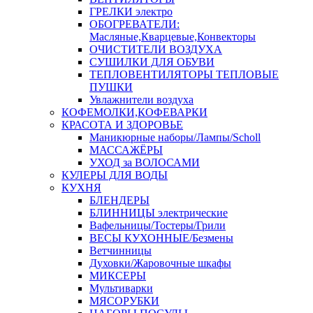
ГРЕЛКИ электро
ОБОГРЕВАТЕЛИ:
Масляные,Кварцевые,Конвекторы
ОЧИСТИТЕЛИ ВОЗДУХА
СУШИЛКИ ДЛЯ ОБУВИ
ТЕПЛОВЕНТИЛЯТОРЫ ТЕПЛОВЫЕ
ПУШКИ
Увлажнители воздуха
КОФЕМОЛКИ,КОФЕВАРКИ
КРАСОТА И ЗДОРОВЬЕ
Маникюрные наборы/Лампы/Scholl
МАССАЖЁРЫ
УХОД за ВОЛОСАМИ
КУЛЕРЫ ДЛЯ ВОДЫ
КУХНЯ
БЛЕНДЕРЫ
БЛИННИЦЫ электрические
Вафельницы/Тостеры/Грили
ВЕСЫ КУХОННЫЕ/Безмены
Ветчинницы
Духовки/Жаровочные шкафы
МИКСЕРЫ
Мультиварки
МЯСОРУБКИ