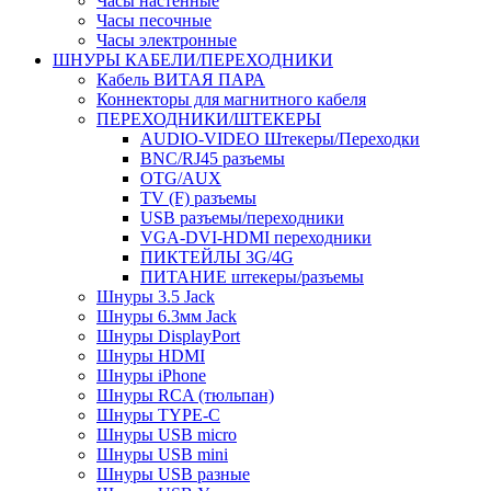
Часы настенные
Часы песочные
Часы электронные
ШНУРЫ КАБЕЛИ/ПЕРЕХОДНИКИ
Кабель ВИТАЯ ПАРА
Коннекторы для магнитного кабеля
ПЕРЕХОДНИКИ/ШТЕКЕРЫ
AUDIO-VIDEO Штекеры/Переходки
BNC/RJ45 разъемы
OTG/AUX
TV (F) разъемы
USB разъемы/переходники
VGA-DVI-HDMI переходники
ПИКТЕЙЛЫ 3G/4G
ПИТАНИЕ штекеры/разъемы
Шнуры 3.5 Jack
Шнуры 6.3мм Jack
Шнуры DisplayPort
Шнуры HDMI
Шнуры iPhone
Шнуры RCA (тюльпан)
Шнуры TYPE-C
Шнуры USB micro
Шнуры USB mini
Шнуры USB разные