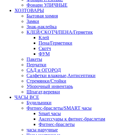
Фонари УЛИЧНЫЕ
ХОЗТОВАРЫ
Бытовая химия
Замки
Знак-наклейка
КЛЕЙ/СКОТЧ/ПЕНА/Герметик
Клей
Пена/Герметики
Скотч
ФУМ
Пакеты
Перчатки
САД и ОГОРОД
Салфетки влажные,Антисептики
Стремянки/Стойки
Уборочный инвентарь
Шпагат,веревки
ЧАСЫ ВСЕ
Будильники
Фитнес-браслеты/SMART часы
Smart часы
Аксессуары к фитнес-браслетам
Фитнес-браслеты
часы наручные