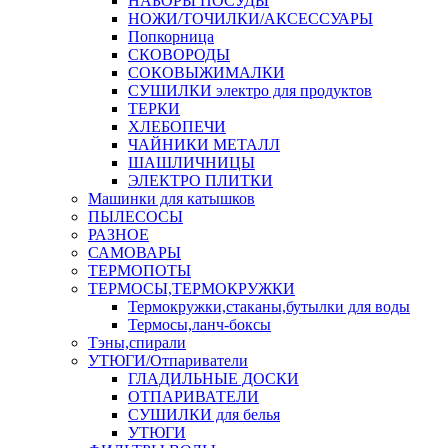
НАБОРЫ ПОСУДЫ
НОЖИ/ТОЧИЛКИ/АКСЕССУАРЫ
Попкорница
СКОВОРОДЫ
СОКОВЫЖИМАЛКИ
СУШИЛКИ электро для продуктов
ТЕРКИ
ХЛЕБОПЕЧИ
ЧАЙНИКИ МЕТАЛЛ
ШАШЛИЧНИЦЫ
ЭЛЕКТРО ПЛИТКИ
Машинки для катышков
ПЫЛЕСОСЫ
РАЗНОЕ
САМОВАРЫ
ТЕРМОПОТЫ
ТЕРМОСЫ,ТЕРМОКРУЖКИ
Термокружки,стаканы,бутылки для воды
Термосы,ланч-боксы
Тэны,спирали
УТЮГИ/Отпариватели
ГЛАДИЛЬНЫЕ ДОСКИ
ОТПАРИВАТЕЛИ
СУШИЛКИ для белья
УТЮГИ