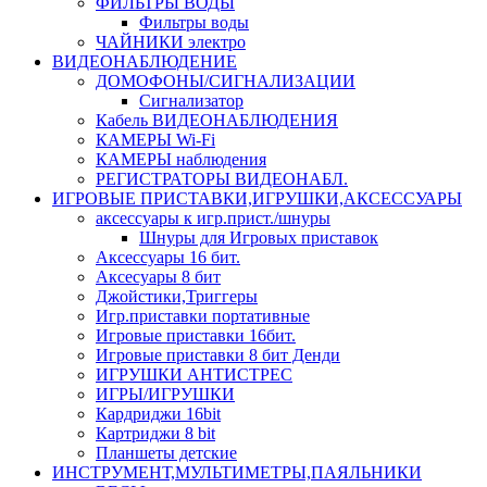
ФИЛЬТРЫ ВОДЫ
Фильтры воды
ЧАЙНИКИ электро
ВИДЕОНАБЛЮДЕНИЕ
ДОМОФОНЫ/СИГНАЛИЗАЦИИ
Сигнализатор
Кабель ВИДЕОНАБЛЮДЕНИЯ
КАМЕРЫ Wi-Fi
КАМЕРЫ наблюдения
РЕГИСТРАТОРЫ ВИДЕОНАБЛ.
ИГРОВЫЕ ПРИСТАВКИ,ИГРУШКИ,АКСЕССУАРЫ
аксесcуары к игр.прист./шнуры
Шнуры для Игровых приставок
Аксессуары 16 бит.
Аксесуары 8 бит
Джойстики,Триггеры
Игр.приставки портативные
Игровые приставки 16бит.
Игровые приставки 8 бит Денди
ИГРУШКИ АНТИСТРЕС
ИГРЫ/ИГРУШКИ
Кардриджи 16bit
Картриджи 8 bit
Планшеты детские
ИНСТРУМЕНТ,МУЛЬТИМЕТРЫ,ПАЯЛЬНИКИ