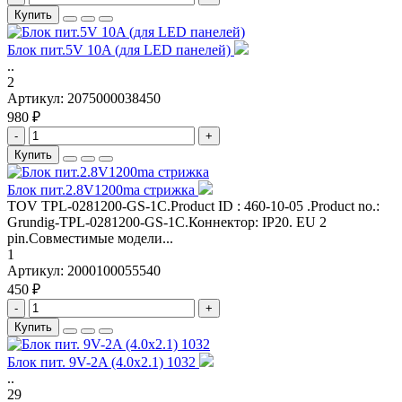
Купить
Блок пит.5V 10A (для LED панелей)
..
2
Артикул:
2075000038450
980 ₽
-
+
Купить
Блок пит.2.8V1200ma стрижка
TOV TPL-0281200-GS-1C.Product ID : 460-10-05 .Product no.:
Grundig-TPL-0281200-GS-1C.Коннектор: IP20. EU 2
pin.Совместимые модели...
1
Артикул:
2000100055540
450 ₽
-
+
Купить
Блок пит. 9V-2A (4.0x2.1) 1032
..
29