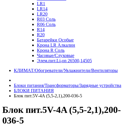
LR1
LR14
LR20
R03 Соль
R06 Соль
R14
R20
Батарейки Особые
Крона LR Алкалин
Крона R Соль
Часовые/Слуховые
Элем.пит.Li-on 26500,14505
КЛИМАТ/Обогреватели/Увлажнители/Вентиляторы
Блоки питания/Трансформаторы/Зарядные устройства
БЛОКИ ПИТАНИЯ
Блок пит.5V-4A (5,5-2,1),200-036-5
Блок пит.5V-4A (5,5-2,1),200-
036-5