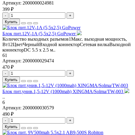
Артикул:
2000000024981
399 ₽
-
+
Купить
Блок пит.12V-1A (5,5х2,5) GoPower
Количество выходных разъемов1Макс. выходная мощность,
Вт12ЦветЧерныйВходной коннекторСетевая вилкаВыходной
коннекторDC 5.5 x 2.5 м..
61
Артикул:
2000000029474
470 ₽
-
+
Купить
Блок пит.унив.1,5-12V (1000mah) XINGMA/Solma/TW-003
..
6
Артикул:
2000000030579
490 ₽
-
+
Купить