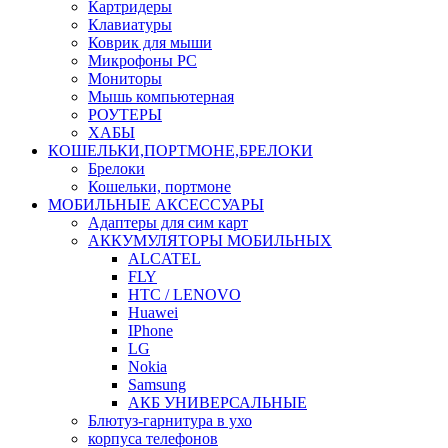
Картридеры
Клавиатуры
Коврик для мыши
Микрофоны PC
Мониторы
Мышь компьютерная
РОУТЕРЫ
ХАБЫ
КОШЕЛЬКИ,ПОРТМОНЕ,БРЕЛОКИ
Брелоки
Кошельки, портмоне
МОБИЛЬНЫЕ АКСЕССУАРЫ
Адаптеры для сим карт
АККУМУЛЯТОРЫ МОБИЛЬНЫХ
ALCATEL
FLY
HTC / LENOVO
Huawei
IPhone
LG
Nokia
Samsung
АКБ УНИВЕРСАЛЬНЫЕ
Блютуз-гарнитура в ухо
корпуса телефонов