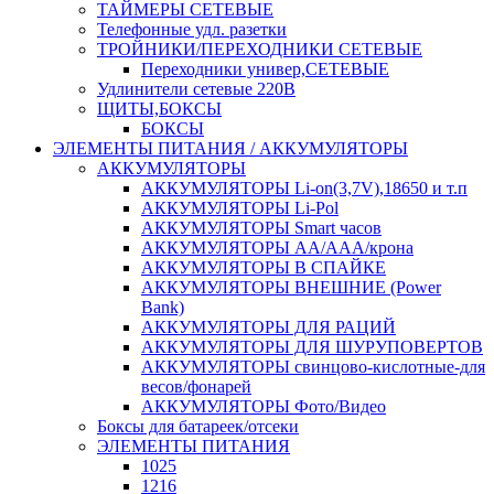
ТАЙМЕРЫ СЕТЕВЫЕ
Телефонные удл. разетки
ТРОЙНИКИ/ПЕРЕХОДНИКИ СЕТЕВЫЕ
Переходники универ,СЕТЕВЫЕ
Удлинители сетевые 220В
ЩИТЫ,БОКСЫ
БОКСЫ
ЭЛЕМЕНТЫ ПИТАНИЯ / АККУМУЛЯТОРЫ
АККУМУЛЯТОРЫ
АККУМУЛЯТОРЫ Li-on(3,7V),18650 и т.п
АККУМУЛЯТОРЫ Li-Pol
АККУМУЛЯТОРЫ Smart часов
АККУМУЛЯТОРЫ АА/ААА/крона
АККУМУЛЯТОРЫ В СПАЙКЕ
АККУМУЛЯТОРЫ ВНЕШНИЕ (Power
Bank)
АККУМУЛЯТОРЫ ДЛЯ РАЦИЙ
АККУМУЛЯТОРЫ ДЛЯ ШУРУПОВЕРТОВ
АККУМУЛЯТОРЫ свинцово-кислотные-для
весов/фонарей
АККУМУЛЯТОРЫ Фото/Видео
Боксы для батареек/отсеки
ЭЛЕМЕНТЫ ПИТАНИЯ
1025
1216