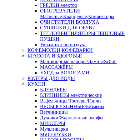
ГРЕЛКИ электро
ОБОГРЕВАТЕЛИ:
Масляные,Кварцевые,Конвекторы
ОЧИСТИТЕЛИ ВОЗДУХА
СУШИЛКИ ДЛЯ ОБУВИ
ТЕПЛОВЕНТИЛЯТОРЫ ТЕПЛОВЫЕ
ПУШКИ
Увлажнители воздуха
КОФЕМОЛКИ,КОФЕВАРКИ
КРАСОТА И ЗДОРОВЬЕ
Маникюрные наборы/Лампы/Scholl
МАССАЖЁРЫ
УХОД за ВОЛОСАМИ
КУЛЕРЫ ДЛЯ ВОДЫ
КУХНЯ
БЛЕНДЕРЫ
БЛИННИЦЫ электрические
Вафельницы/Тостеры/Грили
ВЕСЫ КУХОННЫЕ/Безмены
Ветчинницы
Духовки/Жаровочные шкафы
МИКСЕРЫ
Мультиварки
МЯСОРУБКИ