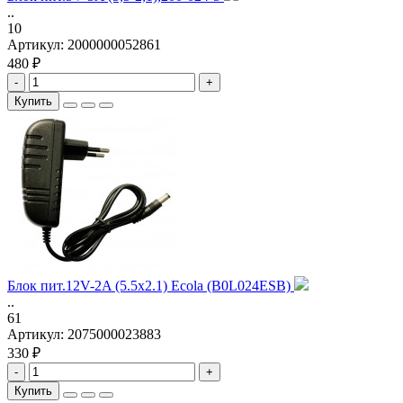
..
10
Артикул:
2000000052861
480 ₽
-
+
Купить
Блок пит.12V-2A (5.5x2.1) Ecola (B0L024ESB)
..
61
Артикул:
2075000023883
330 ₽
-
+
Купить