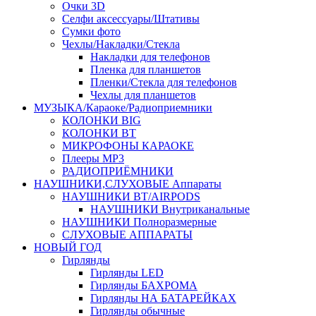
Очки 3D
Селфи аксессуары/Штативы
Сумки фото
Чехлы/Накладки/Стекла
Накладки для телефонов
Пленка для планшетов
Пленки/Стекла для телефонов
Чехлы для планшетов
МУЗЫКА/Караоке/Радиоприемники
КОЛОНКИ BIG
КОЛОНКИ BT
МИКРОФОНЫ КАРАОКЕ
Плееры MP3
РАДИОПРИЁМНИКИ
НАУШНИКИ,СЛУХОВЫЕ Аппараты
НАУШНИКИ BT/AIRPODS
НАУШНИКИ Внутриканальные
НАУШНИКИ Полноразмерные
СЛУХОВЫЕ АППАРАТЫ
НОВЫЙ ГОД
Гирлянды
Гирлянды LED
Гирлянды БАХРОМА
Гирлянды НА БАТАРЕЙКАХ
Гирлянды обычные