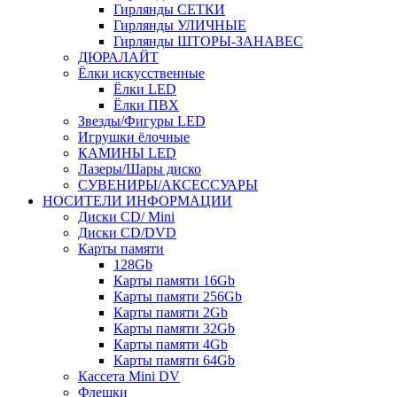
Гирлянды СЕТКИ
Гирлянды УЛИЧНЫЕ
Гирлянды ШТОРЫ-ЗАНАВЕС
ДЮРАЛАЙТ
Ёлки искусственные
Ёлки LED
Ёлки ПВХ
Звезды/Фигуры LED
Игрушки ёлочные
КАМИНЫ LED
Лазеры/Шары диско
СУВЕНИРЫ/АКСЕССУАРЫ
НОСИТЕЛИ ИНФОРМАЦИИ
Диски CD/ Mini
Диски CD/DVD
Карты памяти
128Gb
Карты памяти 16Gb
Карты памяти 256Gb
Карты памяти 2Gb
Карты памяти 32Gb
Карты памяти 4Gb
Карты памяти 64Gb
Кассета Mini DV
Флешки