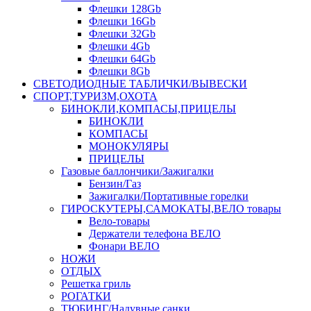
Флешки 128Gb
Флешки 16Gb
Флешки 32Gb
Флешки 4Gb
Флешки 64Gb
Флешки 8Gb
СВЕТОДИОДНЫЕ ТАБЛИЧКИ/ВЫВЕСКИ
СПОРТ,ТУРИЗМ,ОХОТА
БИНОКЛИ,КОМПАСЫ,ПРИЦЕЛЫ
БИНОКЛИ
КОМПАСЫ
МОНОКУЛЯРЫ
ПРИЦЕЛЫ
Газовые баллончики/Зажигалки
Бензин/Газ
Зажигалки/Портативные горелки
ГИРОСКУТЕРЫ,САМОКАТЫ,ВЕЛО товары
Вело-товары
Держатели телефона ВЕЛО
Фонари ВЕЛО
НОЖИ
ОТДЫХ
Решетка гриль
РОГАТКИ
ТЮБИНГ/Надувные санки