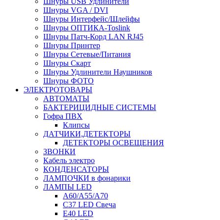
Шнуры USB Удлинители
Шнуры VGA / DVI
Шнуры Интерфейс/Шлейфы
Шнуры ОПТИКА-Toslink
Шнуры Патч-Корд LAN RJ45
Шнуры Принтер
Шнуры Сетевые/Питания
Шнуры Скарт
Шнуры Удлинители Наушников
Шнуры ФОТО
ЭЛЕКТРОТОВАРЫ
АВТОМАТЫ
БАКТЕРИЦИДНЫЕ СИСТЕМЫ
Гофра ПВХ
Клипсы
ДАТЧИКИ,ДЕТЕКТОРЫ
ДЕТЕКТОРЫ ОСВЕЩЕНИЯ
ЗВОНКИ
Кабель электро
КОНДЕНСАТОРЫ
ЛАМПОЧКИ в фонарики
ЛАМПЫ LED
A60/A55/A70
C37 LED Свеча
E40 LED