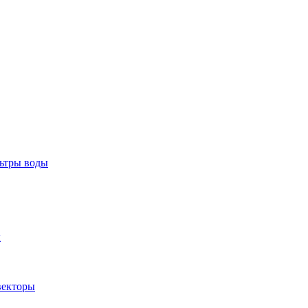
тры воды
ы
екторы