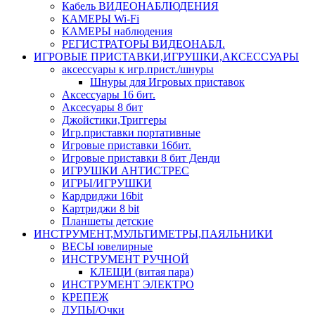
Кабель ВИДЕОНАБЛЮДЕНИЯ
КАМЕРЫ Wi-Fi
КАМЕРЫ наблюдения
РЕГИСТРАТОРЫ ВИДЕОНАБЛ.
ИГРОВЫЕ ПРИСТАВКИ,ИГРУШКИ,АКСЕССУАРЫ
аксесcуары к игр.прист./шнуры
Шнуры для Игровых приставок
Аксессуары 16 бит.
Аксесуары 8 бит
Джойстики,Триггеры
Игр.приставки портативные
Игровые приставки 16бит.
Игровые приставки 8 бит Денди
ИГРУШКИ АНТИСТРЕС
ИГРЫ/ИГРУШКИ
Кардриджи 16bit
Картриджи 8 bit
Планшеты детские
ИНСТРУМЕНТ,МУЛЬТИМЕТРЫ,ПАЯЛЬНИКИ
ВЕСЫ ювелирные
ИНСТРУМЕНТ РУЧНОЙ
КЛЕЩИ (витая пара)
ИНСТРУМЕНТ ЭЛЕКТРО
КРЕПЕЖ
ЛУПЫ/Очки