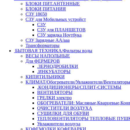
БЛОКИ ПИТ.АНТЕННЫЕ
БЛОКИ ПИТАНИЯ
СЗУ 18650
СЗУ для Мобильных устройст
СЗУ
СЗУ для ПЛАНШЕТОВ
СЗУ зарядка Ноутбука
СЗУ Зарядные АА/ааа
Трансформаторы
БЫТОВАЯ ТЕХНИКА/Фильтры воды
ВЕСЫ НАПОЛЬНЫЕ
Для ФЕРМЕРОВ
.ЗЕРНОДРОБИЛКИ
.ИНКУБАТОРЫ
КИПЯТИЛЬНИКИ
КЛИМАТ/Обогреватели/Увлажнители/Вентилятор
.КОНДИЦИОНЕРЫ/СПЛИТ-СИСТЕМЫ
ВЕНТИЛЯТОРЫ
ГРЕЛКИ электро
ОБОГРЕВАТЕЛИ: Масляные,Кварцевые,Конв
ОЧИСТИТЕЛИ ВОЗДУХА
СУШИЛКИ ДЛЯ ОБУВИ
ТЕПЛОВЕНТИЛЯТОРЫ ТЕПЛОВЫЕ ПУШ
Увлажнители воздуха
КОФЕМОЛКИ,КОФЕВАРКИ