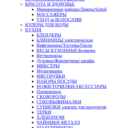
КРАСОТА И ЗДОРОВЬЕ
Маникюрные наборы/Лампы/Scholl
МАССАЖЁРЫ
УХОД за ВОЛОСАМИ
КУЛЕРЫ ДЛЯ ВОДЫ
КУХНЯ
БЛЕНДЕРЫ
БЛИННИЦЫ электрические
Вафельницы/Тостеры/Грили
ВЕСЫ КУХОННЫЕ/Безмены
Ветчинницы
Духовки/Жаровочные шкафы
МИКСЕРЫ
Мультиварки
МЯСОРУБКИ
НАБОРЫ ПОСУДЫ
НОЖИ/ТОЧИЛКИ/АКСЕССУАРЫ
Попкорница
СКОВОРОДЫ
СОКОВЫЖИМАЛКИ
СУШИЛКИ электро для продуктов
ТЕРКИ
ХЛЕБОПЕЧИ
ЧАЙНИКИ МЕТАЛЛ
ШАШЛИЧНИЦЫ