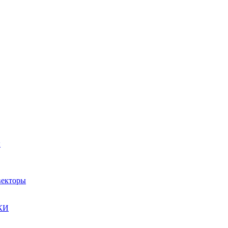
ы
екторы
КИ