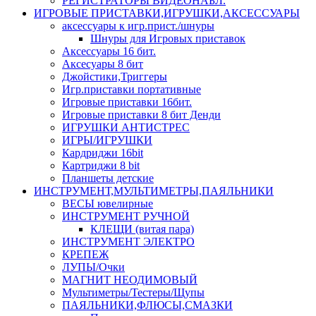
РЕГИСТРАТОРЫ ВИДЕОНАБЛ.
ИГРОВЫЕ ПРИСТАВКИ,ИГРУШКИ,АКСЕССУАРЫ
аксесcуары к игр.прист./шнуры
Шнуры для Игровых приставок
Аксессуары 16 бит.
Аксесуары 8 бит
Джойстики,Триггеры
Игр.приставки портативные
Игровые приставки 16бит.
Игровые приставки 8 бит Денди
ИГРУШКИ АНТИСТРЕС
ИГРЫ/ИГРУШКИ
Кардриджи 16bit
Картриджи 8 bit
Планшеты детские
ИНСТРУМЕНТ,МУЛЬТИМЕТРЫ,ПАЯЛЬНИКИ
ВЕСЫ ювелирные
ИНСТРУМЕНТ РУЧНОЙ
КЛЕЩИ (витая пара)
ИНСТРУМЕНТ ЭЛЕКТРО
КРЕПЕЖ
ЛУПЫ/Очки
МАГНИТ НЕОДИМОВЫЙ
Мультиметры/Тестеры/Щупы
ПАЯЛЬНИКИ,ФЛЮСЫ,СМАЗКИ