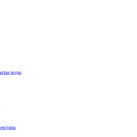
тры воды
ы
екторы