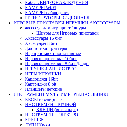
Кабель ВИДЕОНАБЛЮДЕНИЯ
КАМЕРЫ Wi-Fi
КАМЕРЫ наблюдения
РЕГИСТРАТОРЫ ВИДЕОНАБЛ.
ИГРОВЫЕ ПРИСТАВКИ,ИГРУШКИ,АКСЕССУАРЫ
аксесcуары к игр.прист./шнуры
Шнуры для Игровых приставок
Аксессуары 16 бит.
Аксесуары 8 бит
Джойстики,Триггеры
Игр.приставки портативные
Игровые приставки 16бит.
Игровые приставки 8 бит Денди
ИГРУШКИ АНТИСТРЕС
ИГРЫ/ИГРУШКИ
Кардриджи 16bit
Картриджи 8 bit
Планшеты детские
ИНСТРУМЕНТ,МУЛЬТИМЕТРЫ,ПАЯЛЬНИКИ
ВЕСЫ ювелирные
ИНСТРУМЕНТ РУЧНОЙ
КЛЕЩИ (витая пара)
ИНСТРУМЕНТ ЭЛЕКТРО
КРЕПЕЖ
ЛУПЫ/Очки