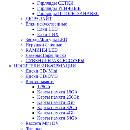
Гирлянды СЕТКИ
Гирлянды УЛИЧНЫЕ
Гирлянды ШТОРЫ-ЗАНАВЕС
ДЮРАЛАЙТ
Ёлки искусственные
Ёлки LED
Ёлки ПВХ
Звезды/Фигуры LED
Игрушки ёлочные
КАМИНЫ LED
Лазеры/Шары диско
СУВЕНИРЫ/АКСЕССУАРЫ
НОСИТЕЛИ ИНФОРМАЦИИ
Диски CD/ Mini
Диски CD/DVD
Карты памяти
128Gb
Карты памяти 16Gb
Карты памяти 256Gb
Карты памяти 2Gb
Карты памяти 32Gb
Карты памяти 4Gb
Карты памяти 64Gb
Кассета Mini DV
Флешки