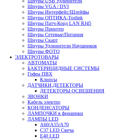
Шнуры USB Удлинители
Шнуры VGA / DVI
Шнуры Интерфейс/Шлейфы
Шнуры ОПТИКА-Toslink
Шнуры Патч-Корд LAN RJ45
Шнуры Принтер
Шнуры Сетевые/Питания
Шнуры Скарт
Шнуры Удлинители Наушников
Шнуры ФОТО
ЭЛЕКТРОТОВАРЫ
АВТОМАТЫ
БАКТЕРИЦИДНЫЕ СИСТЕМЫ
Гофра ПВХ
Клипсы
ДАТЧИКИ,ДЕТЕКТОРЫ
ДЕТЕКТОРЫ ОСВЕЩЕНИЯ
ЗВОНКИ
Кабель электро
КОНДЕНСАТОРЫ
ЛАМПОЧКИ в фонарики
ЛАМПЫ LED
A60/A55/A70
C37 LED Свеча
E40 LED