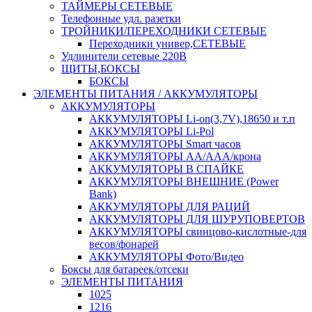
ТАЙМЕРЫ СЕТЕВЫЕ
Телефонные удл. разетки
ТРОЙНИКИ/ПЕРЕХОДНИКИ СЕТЕВЫЕ
Переходники универ,СЕТЕВЫЕ
Удлинители сетевые 220В
ЩИТЫ,БОКСЫ
БОКСЫ
ЭЛЕМЕНТЫ ПИТАНИЯ / АККУМУЛЯТОРЫ
АККУМУЛЯТОРЫ
АККУМУЛЯТОРЫ Li-on(3,7V),18650 и т.п
АККУМУЛЯТОРЫ Li-Pol
АККУМУЛЯТОРЫ Smart часов
АККУМУЛЯТОРЫ АА/ААА/крона
АККУМУЛЯТОРЫ В СПАЙКЕ
АККУМУЛЯТОРЫ ВНЕШНИЕ (Power
Bank)
АККУМУЛЯТОРЫ ДЛЯ РАЦИЙ
АККУМУЛЯТОРЫ ДЛЯ ШУРУПОВЕРТОВ
АККУМУЛЯТОРЫ свинцово-кислотные-для
весов/фонарей
АККУМУЛЯТОРЫ Фото/Видео
Боксы для батареек/отсеки
ЭЛЕМЕНТЫ ПИТАНИЯ
1025
1216