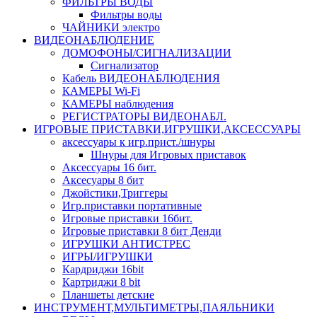
ФИЛЬТРЫ ВОДЫ
Фильтры воды
ЧАЙНИКИ электро
ВИДЕОНАБЛЮДЕНИЕ
ДОМОФОНЫ/СИГНАЛИЗАЦИИ
Сигнализатор
Кабель ВИДЕОНАБЛЮДЕНИЯ
КАМЕРЫ Wi-Fi
КАМЕРЫ наблюдения
РЕГИСТРАТОРЫ ВИДЕОНАБЛ.
ИГРОВЫЕ ПРИСТАВКИ,ИГРУШКИ,АКСЕССУАРЫ
аксесcуары к игр.прист./шнуры
Шнуры для Игровых приставок
Аксессуары 16 бит.
Аксесуары 8 бит
Джойстики,Триггеры
Игр.приставки портативные
Игровые приставки 16бит.
Игровые приставки 8 бит Денди
ИГРУШКИ АНТИСТРЕС
ИГРЫ/ИГРУШКИ
Кардриджи 16bit
Картриджи 8 bit
Планшеты детские
ИНСТРУМЕНТ,МУЛЬТИМЕТРЫ,ПАЯЛЬНИКИ