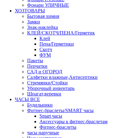
Фонари УЛИЧНЫЕ
ХОЗТОВАРЫ
Бытовая химия
Замки
Знак-наклейка
КЛЕЙ/СКОТЧ/ПЕНА/Герметик
Клей
Пена/Герметики
Скотч
ФУМ
Пакеты
Перчатки
САД и ОГОРОД
Салфетки влажные,Антисептики
Стремянки/Стойки
Уборочный инвентарь
Шпагат,веревки
ЧАСЫ ВСЕ
Будильники
Фитнес-браслеты/SMART часы
Smart часы
Аксессуары к фитнес-браслетам
Фитнес-браслеты
часы наручные