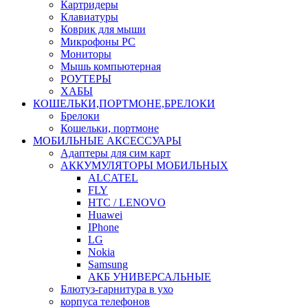
Картридеры
Клавиатуры
Коврик для мыши
Микрофоны PC
Мониторы
Мышь компьютерная
РОУТЕРЫ
ХАБЫ
КОШЕЛЬКИ,ПОРТМОНЕ,БРЕЛОКИ
Брелоки
Кошельки, портмоне
МОБИЛЬНЫЕ АКСЕССУАРЫ
Адаптеры для сим карт
АККУМУЛЯТОРЫ МОБИЛЬНЫХ
ALCATEL
FLY
HTC / LENOVO
Huawei
IPhone
LG
Nokia
Samsung
АКБ УНИВЕРСАЛЬНЫЕ
Блютуз-гарнитура в ухо
корпуса телефонов