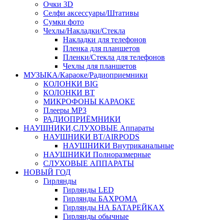
Очки 3D
Селфи аксессуары/Штативы
Сумки фото
Чехлы/Накладки/Стекла
Накладки для телефонов
Пленка для планшетов
Пленки/Стекла для телефонов
Чехлы для планшетов
МУЗЫКА/Караоке/Радиоприемники
КОЛОНКИ BIG
КОЛОНКИ BT
МИКРОФОНЫ КАРАОКЕ
Плееры MP3
РАДИОПРИЁМНИКИ
НАУШНИКИ,СЛУХОВЫЕ Аппараты
НАУШНИКИ BT/AIRPODS
НАУШНИКИ Внутриканальные
НАУШНИКИ Полноразмерные
СЛУХОВЫЕ АППАРАТЫ
НОВЫЙ ГОД
Гирлянды
Гирлянды LED
Гирлянды БАХРОМА
Гирлянды НА БАТАРЕЙКАХ
Гирлянды обычные