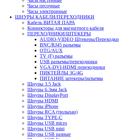
Часы настенные
Часы песочные
Часы электронные
ШНУРЫ КАБЕЛИ/ПЕРЕХОДНИКИ
Кабель ВИТАЯ ПАРА
Коннекторы для магнитного кабеля
ПЕРЕХОДНИКИ/ШТЕКЕРЫ
AUDIO-VIDEO Штекеры/Переходки
BNC/RJ45 разъемы
OTG/AUX
TV (F) разъемы
USB разъемы/переходники
VGA-DVI-HDMI переходники
ПИКТЕЙЛЫ 3G/4G
ПИТАНИЕ штекеры/разъемы
Шнуры 3.5 Jack
Шнуры 6.3мм Jack
Шнуры DisplayPort
Шнуры HDMI
Шнуры iPhone
Шнуры RCA (тюльпан)
Шнуры TYPE-C
Шнуры USB micro
Шнуры USB mini
Шнуры USB разные