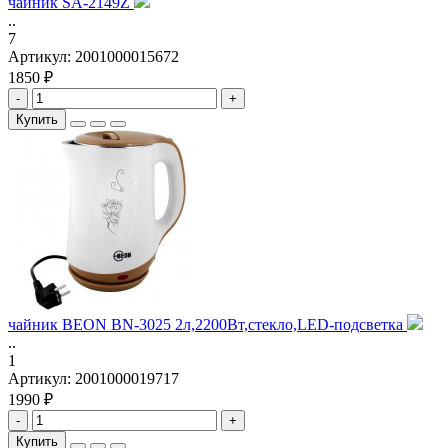
чайник SA-2149Z
..
7
Артикул:
2001000015672
1850 ₽
-
+
Купить
чайник BEON BN-3025 2л,2200Вт,стекло,LED-подсветка
..
1
Артикул:
2001000019717
1990 ₽
-
+
Купить