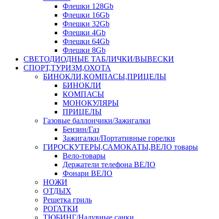
Флешки 128Gb
Флешки 16Gb
Флешки 32Gb
Флешки 4Gb
Флешки 64Gb
Флешки 8Gb
СВЕТОДИОДНЫЕ ТАБЛИЧКИ/ВЫВЕСКИ
СПОРТ,ТУРИЗМ,ОХОТА
БИНОКЛИ,КОМПАСЫ,ПРИЦЕЛЫ
БИНОКЛИ
КОМПАСЫ
МОНОКУЛЯРЫ
ПРИЦЕЛЫ
Газовые баллончики/Зажигалки
Бензин/Газ
Зажигалки/Портативные горелки
ГИРОСКУТЕРЫ,САМОКАТЫ,ВЕЛО товары
Вело-товары
Держатели телефона ВЕЛО
Фонари ВЕЛО
НОЖИ
ОТДЫХ
Решетка гриль
РОГАТКИ
ТЮБИНГ/Надувные санки