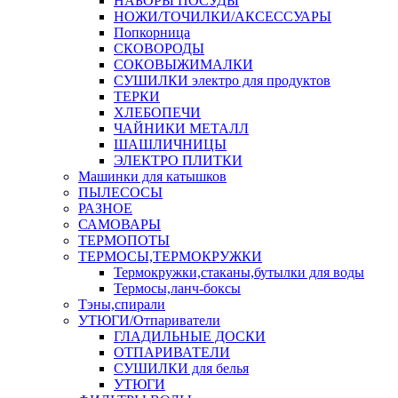
НАБОРЫ ПОСУДЫ
НОЖИ/ТОЧИЛКИ/АКСЕССУАРЫ
Попкорница
СКОВОРОДЫ
СОКОВЫЖИМАЛКИ
СУШИЛКИ электро для продуктов
ТЕРКИ
ХЛЕБОПЕЧИ
ЧАЙНИКИ МЕТАЛЛ
ШАШЛИЧНИЦЫ
ЭЛЕКТРО ПЛИТКИ
Машинки для катышков
ПЫЛЕСОСЫ
РАЗНОЕ
САМОВАРЫ
ТЕРМОПОТЫ
ТЕРМОСЫ,ТЕРМОКРУЖКИ
Термокружки,стаканы,бутылки для воды
Термосы,ланч-боксы
Тэны,спирали
УТЮГИ/Отпариватели
ГЛАДИЛЬНЫЕ ДОСКИ
ОТПАРИВАТЕЛИ
СУШИЛКИ для белья
УТЮГИ