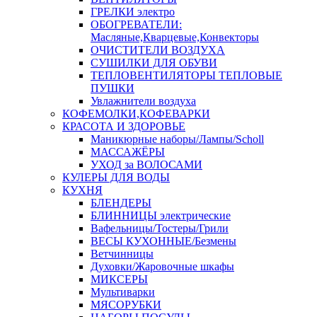
ГРЕЛКИ электро
ОБОГРЕВАТЕЛИ:
Масляные,Кварцевые,Конвекторы
ОЧИСТИТЕЛИ ВОЗДУХА
СУШИЛКИ ДЛЯ ОБУВИ
ТЕПЛОВЕНТИЛЯТОРЫ ТЕПЛОВЫЕ
ПУШКИ
Увлажнители воздуха
КОФЕМОЛКИ,КОФЕВАРКИ
КРАСОТА И ЗДОРОВЬЕ
Маникюрные наборы/Лампы/Scholl
МАССАЖЁРЫ
УХОД за ВОЛОСАМИ
КУЛЕРЫ ДЛЯ ВОДЫ
КУХНЯ
БЛЕНДЕРЫ
БЛИННИЦЫ электрические
Вафельницы/Тостеры/Грили
ВЕСЫ КУХОННЫЕ/Безмены
Ветчинницы
Духовки/Жаровочные шкафы
МИКСЕРЫ
Мультиварки
МЯСОРУБКИ