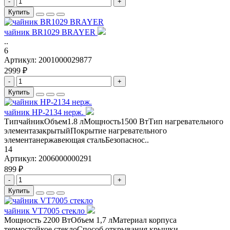
-
+
Купить
чайник BR1029 BRAYER
..
6
Артикул:
2001000029877
2999 ₽
-
+
Купить
чайник HP-2134 нерж.
ТипчайникОбъем1.8 лМощность1500 ВтТип нагревательного
элементазакрытыйПокрытие нагревательного
элементанержавеющая стальБезопаснос..
14
Артикул:
2006000000291
899 ₽
-
+
Купить
чайник VT7005 стекло
Мощность 2200 ВтОбъем 1,7 лМатериал корпуса
термостойкое стеклоСпособ открывания крышки