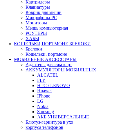
Картридеры
Клавиатуры
Коврик для мыши
Микрофоны PC
Мониторы
Мышь компьютерная
РОУТЕРЫ
ХАБЫ
КОШЕЛЬКИ,ПОРТМОНЕ,БРЕЛОКИ
Брелоки
Кошельки, портмоне
МОБИЛЬНЫЕ АКСЕССУАРЫ
Адаптеры для сим карт
АККУМУЛЯТОРЫ МОБИЛЬНЫХ
ALCATEL
FLY
HTC / LENOVO
Huawei
IPhone
LG
Nokia
Samsung
АКБ УНИВЕРСАЛЬНЫЕ
Блютуз-гарнитура в ухо
корпуса телефонов