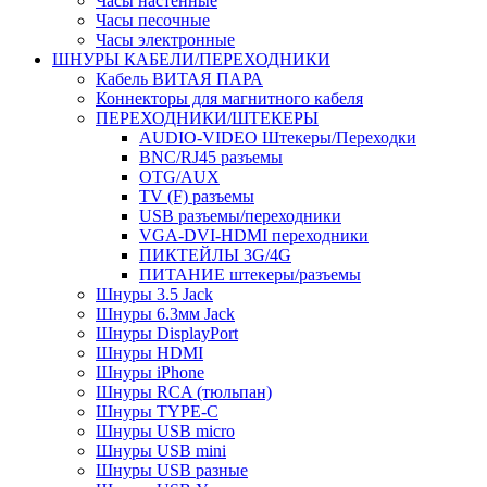
Часы настенные
Часы песочные
Часы электронные
ШНУРЫ КАБЕЛИ/ПЕРЕХОДНИКИ
Кабель ВИТАЯ ПАРА
Коннекторы для магнитного кабеля
ПЕРЕХОДНИКИ/ШТЕКЕРЫ
AUDIO-VIDEO Штекеры/Переходки
BNC/RJ45 разъемы
OTG/AUX
TV (F) разъемы
USB разъемы/переходники
VGA-DVI-HDMI переходники
ПИКТЕЙЛЫ 3G/4G
ПИТАНИЕ штекеры/разъемы
Шнуры 3.5 Jack
Шнуры 6.3мм Jack
Шнуры DisplayPort
Шнуры HDMI
Шнуры iPhone
Шнуры RCA (тюльпан)
Шнуры TYPE-C
Шнуры USB micro
Шнуры USB mini
Шнуры USB разные