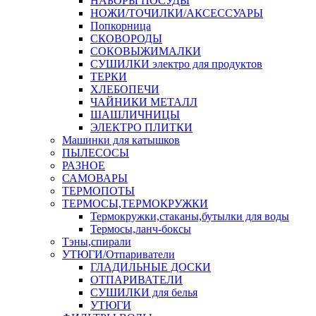
НАБОРЫ ПОСУДЫ
НОЖИ/ТОЧИЛКИ/АКСЕССУАРЫ
Попкорница
СКОВОРОДЫ
СОКОВЫЖИМАЛКИ
СУШИЛКИ электро для продуктов
ТЕРКИ
ХЛЕБОПЕЧИ
ЧАЙНИКИ МЕТАЛЛ
ШАШЛИЧНИЦЫ
ЭЛЕКТРО ПЛИТКИ
Машинки для катышков
ПЫЛЕСОСЫ
РАЗНОЕ
САМОВАРЫ
ТЕРМОПОТЫ
ТЕРМОСЫ,ТЕРМОКРУЖКИ
Термокружки,стаканы,бутылки для воды
Термосы,ланч-боксы
Тэны,спирали
УТЮГИ/Отпариватели
ГЛАДИЛЬНЫЕ ДОСКИ
ОТПАРИВАТЕЛИ
СУШИЛКИ для белья
УТЮГИ