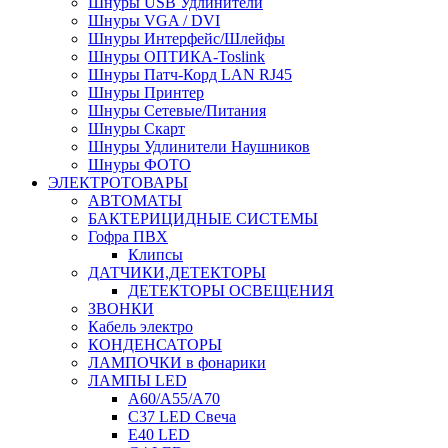
Шнуры USB Удлинители
Шнуры VGA / DVI
Шнуры Интерфейс/Шлейфы
Шнуры ОПТИКА-Toslink
Шнуры Патч-Корд LAN RJ45
Шнуры Принтер
Шнуры Сетевые/Питания
Шнуры Скарт
Шнуры Удлинители Наушников
Шнуры ФОТО
ЭЛЕКТРОТОВАРЫ
АВТОМАТЫ
БАКТЕРИЦИДНЫЕ СИСТЕМЫ
Гофра ПВХ
Клипсы
ДАТЧИКИ,ДЕТЕКТОРЫ
ДЕТЕКТОРЫ ОСВЕЩЕНИЯ
ЗВОНКИ
Кабель электро
КОНДЕНСАТОРЫ
ЛАМПОЧКИ в фонарики
ЛАМПЫ LED
A60/A55/A70
C37 LED Свеча
E40 LED