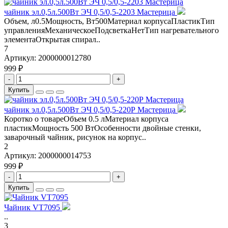
чайник эл.0,5л.500Вт ЭЧ 0,5/0,5-2203 Мастерица
Объем, л0.5Мощность, Вт500Материал корпусаПластикТип
управленияМеханическоеПодсветкаНетТип нагревательного
элементаОткрытая спирал..
7
Артикул:
2000000012780
999 ₽
-
+
Купить
чайник эл.0,5л.500Вт ЭЧ 0,5/0,5-220Р Мастерица
Коротко о товареОбъем 0.5 лМатериал корпуса
пластикМощность 500 ВтОсобенности двойные стенки,
заварочный чайник, рисунок на корпус..
2
Артикул:
2000000014753
999 ₽
-
+
Купить
Чайник VT7095
..
3