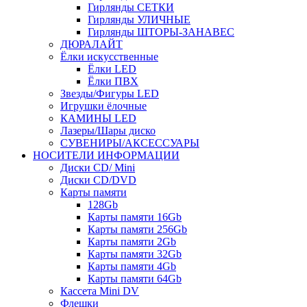
Гирлянды СЕТКИ
Гирлянды УЛИЧНЫЕ
Гирлянды ШТОРЫ-ЗАНАВЕС
ДЮРАЛАЙТ
Ёлки искусственные
Ёлки LED
Ёлки ПВХ
Звезды/Фигуры LED
Игрушки ёлочные
КАМИНЫ LED
Лазеры/Шары диско
СУВЕНИРЫ/АКСЕССУАРЫ
НОСИТЕЛИ ИНФОРМАЦИИ
Диски CD/ Mini
Диски CD/DVD
Карты памяти
128Gb
Карты памяти 16Gb
Карты памяти 256Gb
Карты памяти 2Gb
Карты памяти 32Gb
Карты памяти 4Gb
Карты памяти 64Gb
Кассета Mini DV
Флешки