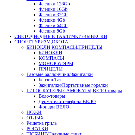
Флешки 128Gb
Флешки 16Gb
Флешки 32Gb
Флешки 4Gb
Флешки 64Gb
Флешки 8Gb
СВЕТОДИОДНЫЕ ТАБЛИЧКИ/ВЫВЕСКИ
СПОРТ,ТУРИЗМ,ОХОТА
БИНОКЛИ,КОМПАСЫ,ПРИЦЕЛЫ
БИНОКЛИ
КОМПАСЫ
МОНОКУЛЯРЫ
ПРИЦЕЛЫ
Газовые баллончики/Зажигалки
Бензин/Газ
Зажигалки/Портативные горелки
ГИРОСКУТЕРЫ,САМОКАТЫ,ВЕЛО товары
Вело-товары
Держатели телефона ВЕЛО
Фонари ВЕЛО
НОЖИ
ОТДЫХ
Решетка гриль
РОГАТКИ
ТЮБИНГ/Надувные санки