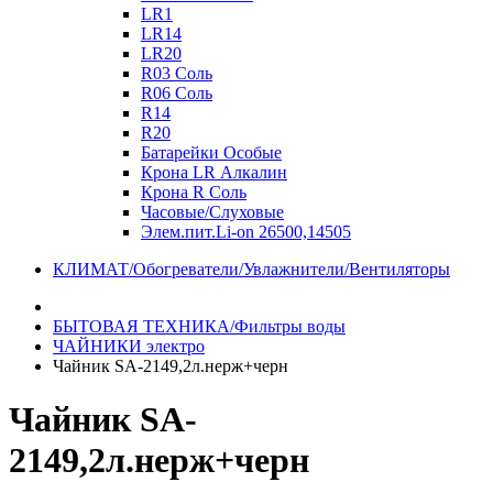
LR1
LR14
LR20
R03 Соль
R06 Соль
R14
R20
Батарейки Особые
Крона LR Алкалин
Крона R Соль
Часовые/Слуховые
Элем.пит.Li-on 26500,14505
КЛИМАТ/Обогреватели/Увлажнители/Вентиляторы
БЫТОВАЯ ТЕХНИКА/Фильтры воды
ЧАЙНИКИ электро
Чайник SA-2149,2л.нерж+черн
Чайник SA-
2149,2л.нерж+черн