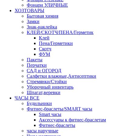
Фонари УЛИЧНЫЕ
ХОЗТОВАРЫ
Бытовая химия
Замки
Знак-наклейка
КЛЕЙ/СКОТЧ/ПЕНА/Герметик
Клей
Пена/Герметики
Скотч
ФУМ
Пакеты
Перчатки
САД и ОГОРОД
Салфетки влажные,Антисептики
Стремянки/Стойки
Уборочный инвентарь
Шпагат,веревки
ЧАСЫ ВСЕ
Будильники
Фитнес-браслеты/SMART часы
Smart часы
Аксессуары к фитнес-браслетам
Фитнес-браслеты
часы наручные