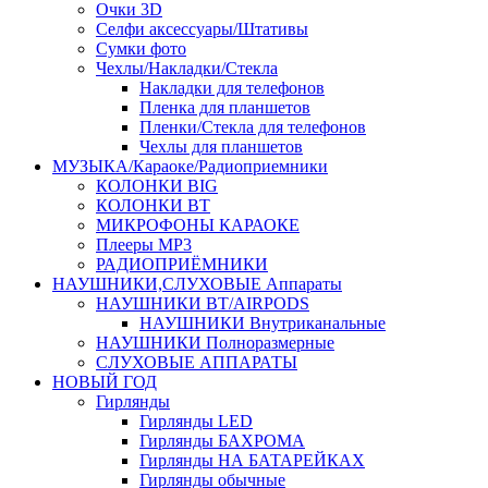
Очки 3D
Селфи аксессуары/Штативы
Сумки фото
Чехлы/Накладки/Стекла
Накладки для телефонов
Пленка для планшетов
Пленки/Стекла для телефонов
Чехлы для планшетов
МУЗЫКА/Караоке/Радиоприемники
КОЛОНКИ BIG
КОЛОНКИ BT
МИКРОФОНЫ КАРАОКЕ
Плееры MP3
РАДИОПРИЁМНИКИ
НАУШНИКИ,СЛУХОВЫЕ Аппараты
НАУШНИКИ BT/AIRPODS
НАУШНИКИ Внутриканальные
НАУШНИКИ Полноразмерные
СЛУХОВЫЕ АППАРАТЫ
НОВЫЙ ГОД
Гирлянды
Гирлянды LED
Гирлянды БАХРОМА
Гирлянды НА БАТАРЕЙКАХ
Гирлянды обычные