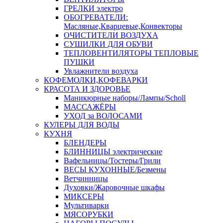
ГРЕЛКИ электро
ОБОГРЕВАТЕЛИ:
Масляные,Кварцевые,Конвекторы
ОЧИСТИТЕЛИ ВОЗДУХА
СУШИЛКИ ДЛЯ ОБУВИ
ТЕПЛОВЕНТИЛЯТОРЫ ТЕПЛОВЫЕ
ПУШКИ
Увлажнители воздуха
КОФЕМОЛКИ,КОФЕВАРКИ
КРАСОТА И ЗДОРОВЬЕ
Маникюрные наборы/Лампы/Scholl
МАССАЖЁРЫ
УХОД за ВОЛОСАМИ
КУЛЕРЫ ДЛЯ ВОДЫ
КУХНЯ
БЛЕНДЕРЫ
БЛИННИЦЫ электрические
Вафельницы/Тостеры/Грили
ВЕСЫ КУХОННЫЕ/Безмены
Ветчинницы
Духовки/Жаровочные шкафы
МИКСЕРЫ
Мультиварки
МЯСОРУБКИ