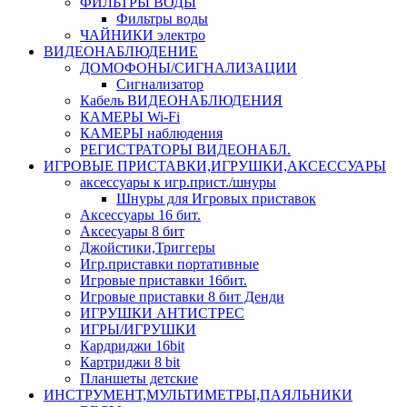
ФИЛЬТРЫ ВОДЫ
Фильтры воды
ЧАЙНИКИ электро
ВИДЕОНАБЛЮДЕНИЕ
ДОМОФОНЫ/СИГНАЛИЗАЦИИ
Сигнализатор
Кабель ВИДЕОНАБЛЮДЕНИЯ
КАМЕРЫ Wi-Fi
КАМЕРЫ наблюдения
РЕГИСТРАТОРЫ ВИДЕОНАБЛ.
ИГРОВЫЕ ПРИСТАВКИ,ИГРУШКИ,АКСЕССУАРЫ
аксесcуары к игр.прист./шнуры
Шнуры для Игровых приставок
Аксессуары 16 бит.
Аксесуары 8 бит
Джойстики,Триггеры
Игр.приставки портативные
Игровые приставки 16бит.
Игровые приставки 8 бит Денди
ИГРУШКИ АНТИСТРЕС
ИГРЫ/ИГРУШКИ
Кардриджи 16bit
Картриджи 8 bit
Планшеты детские
ИНСТРУМЕНТ,МУЛЬТИМЕТРЫ,ПАЯЛЬНИКИ