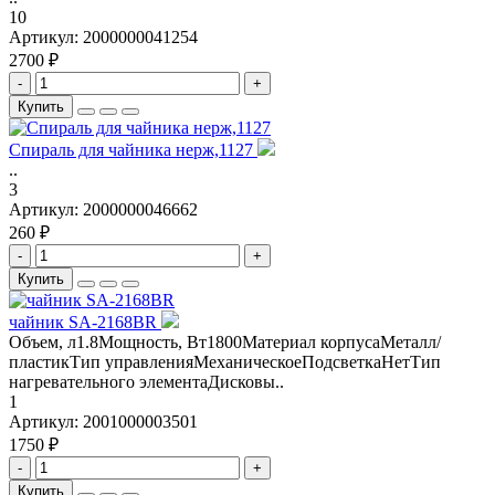
10
Артикул:
2000000041254
2700 ₽
-
+
Купить
Спираль для чайника нерж,1127
..
3
Артикул:
2000000046662
260 ₽
-
+
Купить
чайник SA-2168BR
Объем, л1.8Мощность, Вт1800Материал корпусаМеталл/
пластикТип управленияМеханическоеПодсветкаНетТип
нагревательного элементаДисковы..
1
Артикул:
2001000003501
1750 ₽
-
+
Купить