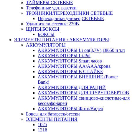
ТАЙМЕРЫ СЕТЕВЫЕ
Телефонные удл. разетки
ТРОЙНИКИ/ПЕРЕХОДНИКИ СЕТЕВЫЕ
Переходники универ,СЕТЕВЫЕ
Удлинители сетевые 220В
ЩИТЫ,БОКСЫ
БОКСЫ
ЭЛЕМЕНТЫ ПИТАНИЯ / АККУМУЛЯТОРЫ
АККУМУЛЯТОРЫ
АККУМУЛЯТОРЫ Li-on(3,7V),18650 и т.п
АККУМУЛЯТОРЫ Li-Pol
АККУМУЛЯТОРЫ Smart часов
АККУМУЛЯТОРЫ АА/ААА/крона
АККУМУЛЯТОРЫ В СПАЙКЕ
АККУМУЛЯТОРЫ ВНЕШНИЕ (Power
Bank)
АККУМУЛЯТОРЫ ДЛЯ РАЦИЙ
АККУМУЛЯТОРЫ ДЛЯ ШУРУПОВЕРТОВ
АККУМУЛЯТОРЫ свинцово-кислотные-для
весов/фонарей
АККУМУЛЯТОРЫ Фото/Видео
Боксы для батареек/отсеки
ЭЛЕМЕНТЫ ПИТАНИЯ
1025
1216