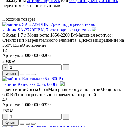
Пожалуйста
авторизируйтесь
или
создайте учетную запись
перед тем как написать отзыв
Похожие товары
чайник SA-2729DBK, 7реж.подогрева,стекло
Объем: 1.7 л.Мощность: 1850-2200 ВтМатериал корпуса:
СтеклоТип нагревательного элемента: ДисковыйВращение на
360°: ЕстьОтключение ..
12
Артикул:
2000000000206
2999 ₽
-
+
Купить
чайник Капелька 0.5л. 600Вт
Цвет синийОбъем 0.5 лМатериал корпуса пластикМощность
600 ВтТип нагревательного элемента открытый..
42
Артикул:
2000000000329
750 ₽
-
+
Купить