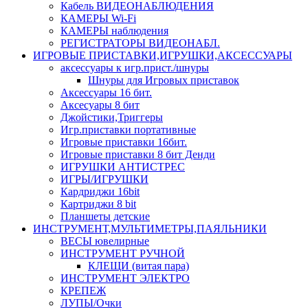
Кабель ВИДЕОНАБЛЮДЕНИЯ
КАМЕРЫ Wi-Fi
КАМЕРЫ наблюдения
РЕГИСТРАТОРЫ ВИДЕОНАБЛ.
ИГРОВЫЕ ПРИСТАВКИ,ИГРУШКИ,АКСЕССУАРЫ
аксесcуары к игр.прист./шнуры
Шнуры для Игровых приставок
Аксессуары 16 бит.
Аксесуары 8 бит
Джойстики,Триггеры
Игр.приставки портативные
Игровые приставки 16бит.
Игровые приставки 8 бит Денди
ИГРУШКИ АНТИСТРЕС
ИГРЫ/ИГРУШКИ
Кардриджи 16bit
Картриджи 8 bit
Планшеты детские
ИНСТРУМЕНТ,МУЛЬТИМЕТРЫ,ПАЯЛЬНИКИ
ВЕСЫ ювелирные
ИНСТРУМЕНТ РУЧНОЙ
КЛЕЩИ (витая пара)
ИНСТРУМЕНТ ЭЛЕКТРО
КРЕПЕЖ
ЛУПЫ/Очки