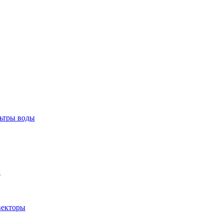
тры воды
ы
екторы