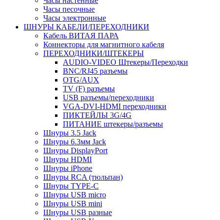
Часы настенные
Часы песочные
Часы электронные
ШНУРЫ КАБЕЛИ/ПЕРЕХОДНИКИ
Кабель ВИТАЯ ПАРА
Коннекторы для магнитного кабеля
ПЕРЕХОДНИКИ/ШТЕКЕРЫ
AUDIO-VIDEO Штекеры/Переходки
BNC/RJ45 разъемы
OTG/AUX
TV (F) разъемы
USB разъемы/переходники
VGA-DVI-HDMI переходники
ПИКТЕЙЛЫ 3G/4G
ПИТАНИЕ штекеры/разъемы
Шнуры 3.5 Jack
Шнуры 6.3мм Jack
Шнуры DisplayPort
Шнуры HDMI
Шнуры iPhone
Шнуры RCA (тюльпан)
Шнуры TYPE-C
Шнуры USB micro
Шнуры USB mini
Шнуры USB разные