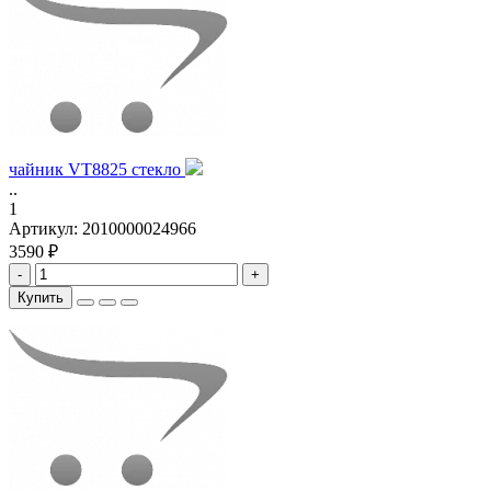
чайник VT8825 стекло
..
1
Артикул:
2010000024966
3590 ₽
-
+
Купить