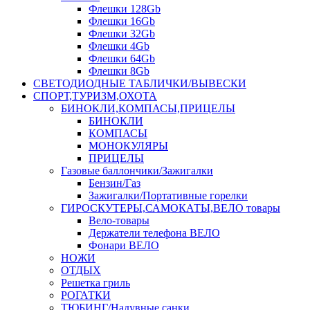
Флешки 128Gb
Флешки 16Gb
Флешки 32Gb
Флешки 4Gb
Флешки 64Gb
Флешки 8Gb
СВЕТОДИОДНЫЕ ТАБЛИЧКИ/ВЫВЕСКИ
СПОРТ,ТУРИЗМ,ОХОТА
БИНОКЛИ,КОМПАСЫ,ПРИЦЕЛЫ
БИНОКЛИ
КОМПАСЫ
МОНОКУЛЯРЫ
ПРИЦЕЛЫ
Газовые баллончики/Зажигалки
Бензин/Газ
Зажигалки/Портативные горелки
ГИРОСКУТЕРЫ,САМОКАТЫ,ВЕЛО товары
Вело-товары
Держатели телефона ВЕЛО
Фонари ВЕЛО
НОЖИ
ОТДЫХ
Решетка гриль
РОГАТКИ
ТЮБИНГ/Надувные санки