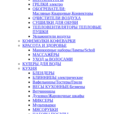
ГРЕЛКИ электро
ОБОГРЕВАТЕЛИ:
Масляные,Кварцевые,Конвекторы
ОЧИСТИТЕЛИ ВОЗДУХА
СУШИЛКИ ДЛЯ ОБУВИ
ТЕПЛОВЕНТИЛЯТОРЫ ТЕПЛОВЫЕ
ПУШКИ
Увлажнители воздуха
КОФЕМОЛКИ,КОФЕВАРКИ
КРАСОТА И ЗДОРОВЬЕ
Маникюрные наборы/Лампы/Scholl
МАССАЖЁРЫ
УХОД за ВОЛОСАМИ
КУЛЕРЫ ДЛЯ ВОДЫ
КУХНЯ
БЛЕНДЕРЫ
БЛИННИЦЫ электрические
Вафельницы/Тостеры/Грили
ВЕСЫ КУХОННЫЕ/Безмены
Ветчинницы
Духовки/Жаровочные шкафы
МИКСЕРЫ
Мультиварки
МЯСОРУБКИ