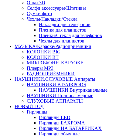
Очки 3D
Селфи аксессуары/Штативы
Сумки фото
Чехлы/Накладки/Стекла
Накладки для телефонов
Пленка для планшетов
Пленки/Стекла для телефонов
Чехлы для планшетов
МУЗЫКА/Караоке/Радиоприемники
КОЛОНКИ BIG
КОЛОНКИ BT
МИКРОФОНЫ КАРАОКЕ
Плееры MP3
РАДИОПРИЁМНИКИ
НАУШНИКИ,СЛУХОВЫЕ Аппараты
НАУШНИКИ BT/AIRPODS
НАУШНИКИ Внутриканальные
НАУШНИКИ Полноразмерные
СЛУХОВЫЕ АППАРАТЫ
НОВЫЙ ГОД
Гирлянды
Гирлянды LED
Гирлянды БАХРОМА
Гирлянды НА БАТАРЕЙКАХ
Гирлянды обычные