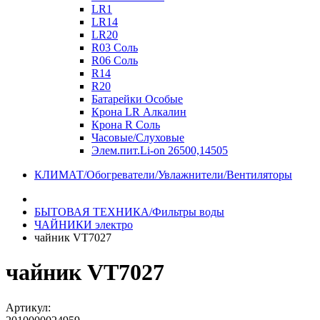
LR1
LR14
LR20
R03 Соль
R06 Соль
R14
R20
Батарейки Особые
Крона LR Алкалин
Крона R Соль
Часовые/Слуховые
Элем.пит.Li-on 26500,14505
КЛИМАТ/Обогреватели/Увлажнители/Вентиляторы
БЫТОВАЯ ТЕХНИКА/Фильтры воды
ЧАЙНИКИ электро
чайник VT7027
чайник VT7027
Артикул: