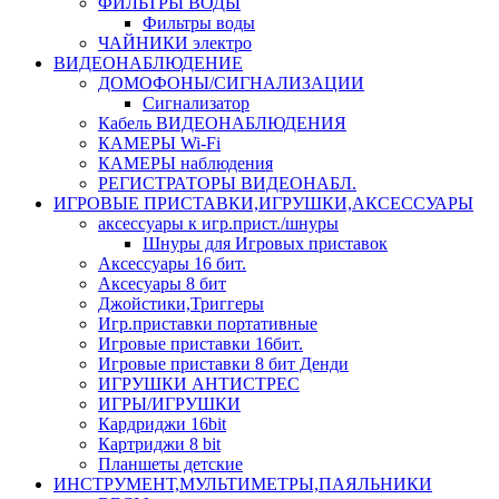
ФИЛЬТРЫ ВОДЫ
Фильтры воды
ЧАЙНИКИ электро
ВИДЕОНАБЛЮДЕНИЕ
ДОМОФОНЫ/СИГНАЛИЗАЦИИ
Сигнализатор
Кабель ВИДЕОНАБЛЮДЕНИЯ
КАМЕРЫ Wi-Fi
КАМЕРЫ наблюдения
РЕГИСТРАТОРЫ ВИДЕОНАБЛ.
ИГРОВЫЕ ПРИСТАВКИ,ИГРУШКИ,АКСЕССУАРЫ
аксесcуары к игр.прист./шнуры
Шнуры для Игровых приставок
Аксессуары 16 бит.
Аксесуары 8 бит
Джойстики,Триггеры
Игр.приставки портативные
Игровые приставки 16бит.
Игровые приставки 8 бит Денди
ИГРУШКИ АНТИСТРЕС
ИГРЫ/ИГРУШКИ
Кардриджи 16bit
Картриджи 8 bit
Планшеты детские
ИНСТРУМЕНТ,МУЛЬТИМЕТРЫ,ПАЯЛЬНИКИ