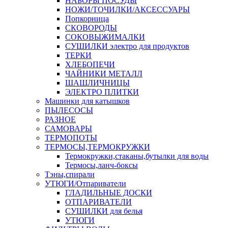
НАБОРЫ ПОСУДЫ
НОЖИ/ТОЧИЛКИ/АКСЕССУАРЫ
Попкорница
СКОВОРОДЫ
СОКОВЫЖИМАЛКИ
СУШИЛКИ электро для продуктов
ТЕРКИ
ХЛЕБОПЕЧИ
ЧАЙНИКИ МЕТАЛЛ
ШАШЛИЧНИЦЫ
ЭЛЕКТРО ПЛИТКИ
Машинки для катышков
ПЫЛЕСОСЫ
РАЗНОЕ
САМОВАРЫ
ТЕРМОПОТЫ
ТЕРМОСЫ,ТЕРМОКРУЖКИ
Термокружки,стаканы,бутылки для воды
Термосы,ланч-боксы
Тэны,спирали
УТЮГИ/Отпариватели
ГЛАДИЛЬНЫЕ ДОСКИ
ОТПАРИВАТЕЛИ
СУШИЛКИ для белья
УТЮГИ