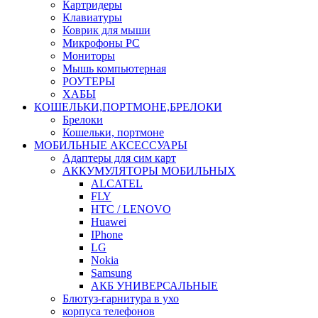
Картридеры
Клавиатуры
Коврик для мыши
Микрофоны PC
Мониторы
Мышь компьютерная
РОУТЕРЫ
ХАБЫ
КОШЕЛЬКИ,ПОРТМОНЕ,БРЕЛОКИ
Брелоки
Кошельки, портмоне
МОБИЛЬНЫЕ АКСЕССУАРЫ
Адаптеры для сим карт
АККУМУЛЯТОРЫ МОБИЛЬНЫХ
ALCATEL
FLY
HTC / LENOVO
Huawei
IPhone
LG
Nokia
Samsung
АКБ УНИВЕРСАЛЬНЫЕ
Блютуз-гарнитура в ухо
корпуса телефонов