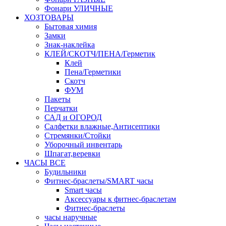
Фонари УЛИЧНЫЕ
ХОЗТОВАРЫ
Бытовая химия
Замки
Знак-наклейка
КЛЕЙ/СКОТЧ/ПЕНА/Герметик
Клей
Пена/Герметики
Скотч
ФУМ
Пакеты
Перчатки
САД и ОГОРОД
Салфетки влажные,Антисептики
Стремянки/Стойки
Уборочный инвентарь
Шпагат,веревки
ЧАСЫ ВСЕ
Будильники
Фитнес-браслеты/SMART часы
Smart часы
Аксессуары к фитнес-браслетам
Фитнес-браслеты
часы наручные