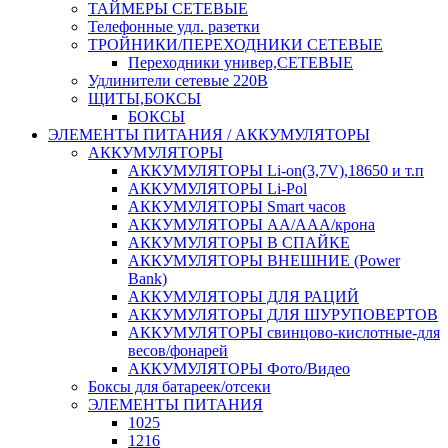
ТАЙМЕРЫ СЕТЕВЫЕ
Телефонные удл. разетки
ТРОЙНИКИ/ПЕРЕХОДНИКИ СЕТЕВЫЕ
Переходники универ,СЕТЕВЫЕ
Удлинители сетевые 220В
ЩИТЫ,БОКСЫ
БОКСЫ
ЭЛЕМЕНТЫ ПИТАНИЯ / АККУМУЛЯТОРЫ
АККУМУЛЯТОРЫ
АККУМУЛЯТОРЫ Li-on(3,7V),18650 и т.п
АККУМУЛЯТОРЫ Li-Pol
АККУМУЛЯТОРЫ Smart часов
АККУМУЛЯТОРЫ АА/ААА/крона
АККУМУЛЯТОРЫ В СПАЙКЕ
АККУМУЛЯТОРЫ ВНЕШНИЕ (Power
Bank)
АККУМУЛЯТОРЫ ДЛЯ РАЦИЙ
АККУМУЛЯТОРЫ ДЛЯ ШУРУПОВЕРТОВ
АККУМУЛЯТОРЫ свинцово-кислотные-для
весов/фонарей
АККУМУЛЯТОРЫ Фото/Видео
Боксы для батареек/отсеки
ЭЛЕМЕНТЫ ПИТАНИЯ
1025
1216