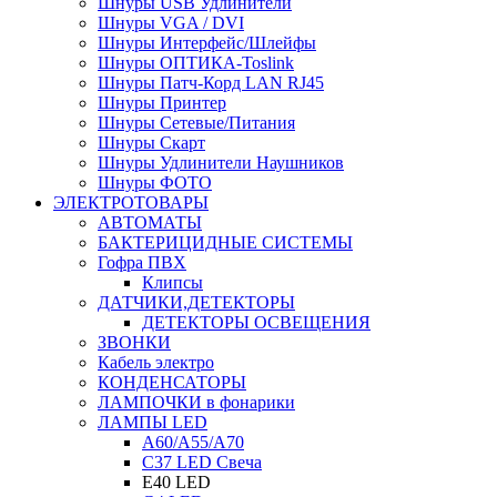
Шнуры USB Удлинители
Шнуры VGA / DVI
Шнуры Интерфейс/Шлейфы
Шнуры ОПТИКА-Toslink
Шнуры Патч-Корд LAN RJ45
Шнуры Принтер
Шнуры Сетевые/Питания
Шнуры Скарт
Шнуры Удлинители Наушников
Шнуры ФОТО
ЭЛЕКТРОТОВАРЫ
АВТОМАТЫ
БАКТЕРИЦИДНЫЕ СИСТЕМЫ
Гофра ПВХ
Клипсы
ДАТЧИКИ,ДЕТЕКТОРЫ
ДЕТЕКТОРЫ ОСВЕЩЕНИЯ
ЗВОНКИ
Кабель электро
КОНДЕНСАТОРЫ
ЛАМПОЧКИ в фонарики
ЛАМПЫ LED
A60/A55/A70
C37 LED Свеча
E40 LED