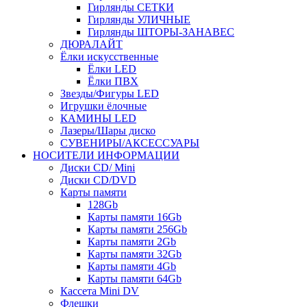
Гирлянды СЕТКИ
Гирлянды УЛИЧНЫЕ
Гирлянды ШТОРЫ-ЗАНАВЕС
ДЮРАЛАЙТ
Ёлки искусственные
Ёлки LED
Ёлки ПВХ
Звезды/Фигуры LED
Игрушки ёлочные
КАМИНЫ LED
Лазеры/Шары диско
СУВЕНИРЫ/АКСЕССУАРЫ
НОСИТЕЛИ ИНФОРМАЦИИ
Диски CD/ Mini
Диски CD/DVD
Карты памяти
128Gb
Карты памяти 16Gb
Карты памяти 256Gb
Карты памяти 2Gb
Карты памяти 32Gb
Карты памяти 4Gb
Карты памяти 64Gb
Кассета Mini DV
Флешки