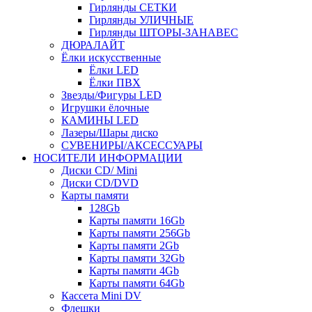
Гирлянды СЕТКИ
Гирлянды УЛИЧНЫЕ
Гирлянды ШТОРЫ-ЗАНАВЕС
ДЮРАЛАЙТ
Ёлки искусственные
Ёлки LED
Ёлки ПВХ
Звезды/Фигуры LED
Игрушки ёлочные
КАМИНЫ LED
Лазеры/Шары диско
СУВЕНИРЫ/АКСЕССУАРЫ
НОСИТЕЛИ ИНФОРМАЦИИ
Диски CD/ Mini
Диски CD/DVD
Карты памяти
128Gb
Карты памяти 16Gb
Карты памяти 256Gb
Карты памяти 2Gb
Карты памяти 32Gb
Карты памяти 4Gb
Карты памяти 64Gb
Кассета Mini DV
Флешки