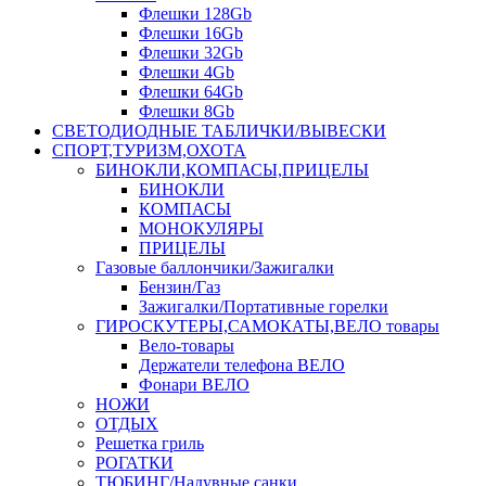
Флешки 128Gb
Флешки 16Gb
Флешки 32Gb
Флешки 4Gb
Флешки 64Gb
Флешки 8Gb
СВЕТОДИОДНЫЕ ТАБЛИЧКИ/ВЫВЕСКИ
СПОРТ,ТУРИЗМ,ОХОТА
БИНОКЛИ,КОМПАСЫ,ПРИЦЕЛЫ
БИНОКЛИ
КОМПАСЫ
МОНОКУЛЯРЫ
ПРИЦЕЛЫ
Газовые баллончики/Зажигалки
Бензин/Газ
Зажигалки/Портативные горелки
ГИРОСКУТЕРЫ,САМОКАТЫ,ВЕЛО товары
Вело-товары
Держатели телефона ВЕЛО
Фонари ВЕЛО
НОЖИ
ОТДЫХ
Решетка гриль
РОГАТКИ
ТЮБИНГ/Надувные санки