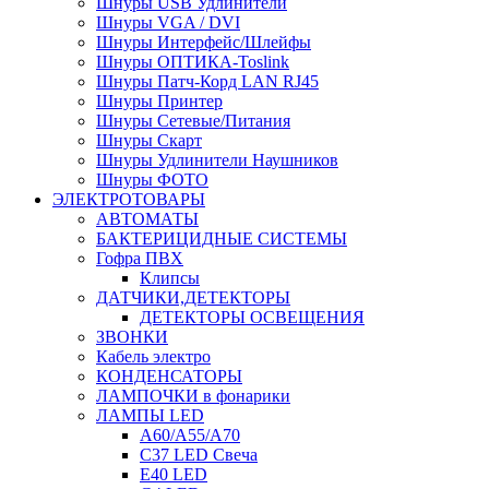
Шнуры USB Удлинители
Шнуры VGA / DVI
Шнуры Интерфейс/Шлейфы
Шнуры ОПТИКА-Toslink
Шнуры Патч-Корд LAN RJ45
Шнуры Принтер
Шнуры Сетевые/Питания
Шнуры Скарт
Шнуры Удлинители Наушников
Шнуры ФОТО
ЭЛЕКТРОТОВАРЫ
АВТОМАТЫ
БАКТЕРИЦИДНЫЕ СИСТЕМЫ
Гофра ПВХ
Клипсы
ДАТЧИКИ,ДЕТЕКТОРЫ
ДЕТЕКТОРЫ ОСВЕЩЕНИЯ
ЗВОНКИ
Кабель электро
КОНДЕНСАТОРЫ
ЛАМПОЧКИ в фонарики
ЛАМПЫ LED
A60/A55/A70
C37 LED Свеча
E40 LED