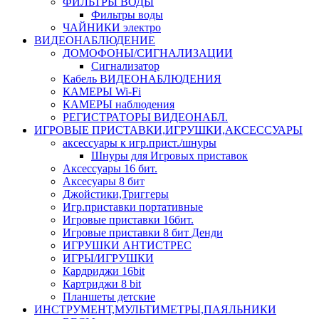
ФИЛЬТРЫ ВОДЫ
Фильтры воды
ЧАЙНИКИ электро
ВИДЕОНАБЛЮДЕНИЕ
ДОМОФОНЫ/СИГНАЛИЗАЦИИ
Сигнализатор
Кабель ВИДЕОНАБЛЮДЕНИЯ
КАМЕРЫ Wi-Fi
КАМЕРЫ наблюдения
РЕГИСТРАТОРЫ ВИДЕОНАБЛ.
ИГРОВЫЕ ПРИСТАВКИ,ИГРУШКИ,АКСЕССУАРЫ
аксесcуары к игр.прист./шнуры
Шнуры для Игровых приставок
Аксессуары 16 бит.
Аксесуары 8 бит
Джойстики,Триггеры
Игр.приставки портативные
Игровые приставки 16бит.
Игровые приставки 8 бит Денди
ИГРУШКИ АНТИСТРЕС
ИГРЫ/ИГРУШКИ
Кардриджи 16bit
Картриджи 8 bit
Планшеты детские
ИНСТРУМЕНТ,МУЛЬТИМЕТРЫ,ПАЯЛЬНИКИ