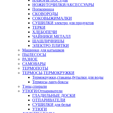
НАБОРЫ ПОСУДЫ
НОЖИ/ТОЧИЛКИ/АКСЕССУАРЫ
Попкорница
СКОВОРОДЫ
СОКОВЫЖИМАЛКИ
СУШИЛКИ электро для продуктов
ТЕРКИ
ХЛЕБОПЕЧИ
ЧАЙНИКИ МЕТАЛЛ
ШАШЛИЧНИЦЫ
ЭЛЕКТРО ПЛИТКИ
Машинки для катышков
ПЫЛЕСОСЫ
РАЗНОЕ
САМОВАРЫ
ТЕРМОПОТЫ
ТЕРМОСЫ,ТЕРМОКРУЖКИ
Термокружки,стаканы,бутылки для воды
Термосы,ланч-боксы
Тэны,спирали
УТЮГИ/Отпариватели
ГЛАДИЛЬНЫЕ ДОСКИ
ОТПАРИВАТЕЛИ
СУШИЛКИ для белья
УТЮГИ