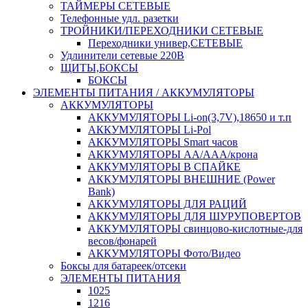
ТАЙМЕРЫ СЕТЕВЫЕ
Телефонные удл. разетки
ТРОЙНИКИ/ПЕРЕХОДНИКИ СЕТЕВЫЕ
Переходники универ,СЕТЕВЫЕ
Удлинители сетевые 220В
ЩИТЫ,БОКСЫ
БОКСЫ
ЭЛЕМЕНТЫ ПИТАНИЯ / АККУМУЛЯТОРЫ
АККУМУЛЯТОРЫ
АККУМУЛЯТОРЫ Li-on(3,7V),18650 и т.п
АККУМУЛЯТОРЫ Li-Pol
АККУМУЛЯТОРЫ Smart часов
АККУМУЛЯТОРЫ АА/ААА/крона
АККУМУЛЯТОРЫ В СПАЙКЕ
АККУМУЛЯТОРЫ ВНЕШНИЕ (Power
Bank)
АККУМУЛЯТОРЫ ДЛЯ РАЦИЙ
АККУМУЛЯТОРЫ ДЛЯ ШУРУПОВЕРТОВ
АККУМУЛЯТОРЫ свинцово-кислотные-для
весов/фонарей
АККУМУЛЯТОРЫ Фото/Видео
Боксы для батареек/отсеки
ЭЛЕМЕНТЫ ПИТАНИЯ
1025
1216