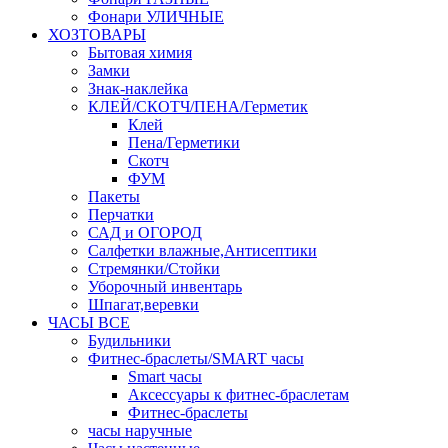
Фонари УЛИЧНЫЕ
ХОЗТОВАРЫ
Бытовая химия
Замки
Знак-наклейка
КЛЕЙ/СКОТЧ/ПЕНА/Герметик
Клей
Пена/Герметики
Скотч
ФУМ
Пакеты
Перчатки
САД и ОГОРОД
Салфетки влажные,Антисептики
Стремянки/Стойки
Уборочный инвентарь
Шпагат,веревки
ЧАСЫ ВСЕ
Будильники
Фитнес-браслеты/SMART часы
Smart часы
Аксессуары к фитнес-браслетам
Фитнес-браслеты
часы наручные