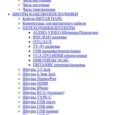
Часы настенные
Часы песочные
Часы электронные
ШНУРЫ КАБЕЛИ/ПЕРЕХОДНИКИ
Кабель ВИТАЯ ПАРА
Коннекторы для магнитного кабеля
ПЕРЕХОДНИКИ/ШТЕКЕРЫ
AUDIO-VIDEO Штекеры/Переходки
BNC/RJ45 разъемы
OTG/AUX
TV (F) разъемы
USB разъемы/переходники
VGA-DVI-HDMI переходники
ПИКТЕЙЛЫ 3G/4G
ПИТАНИЕ штекеры/разъемы
Шнуры 3.5 Jack
Шнуры 6.3мм Jack
Шнуры DisplayPort
Шнуры HDMI
Шнуры iPhone
Шнуры RCA (тюльпан)
Шнуры TYPE-C
Шнуры USB micro
Шнуры USB mini
Шнуры USB разные