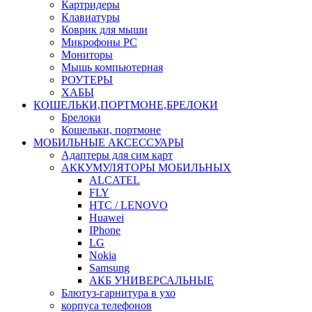
Картридеры
Клавиатуры
Коврик для мыши
Микрофоны PC
Мониторы
Мышь компьютерная
РОУТЕРЫ
ХАБЫ
КОШЕЛЬКИ,ПОРТМОНЕ,БРЕЛОКИ
Брелоки
Кошельки, портмоне
МОБИЛЬНЫЕ АКСЕССУАРЫ
Адаптеры для сим карт
АККУМУЛЯТОРЫ МОБИЛЬНЫХ
ALCATEL
FLY
HTC / LENOVO
Huawei
IPhone
LG
Nokia
Samsung
АКБ УНИВЕРСАЛЬНЫЕ
Блютуз-гарнитура в ухо
корпуса телефонов