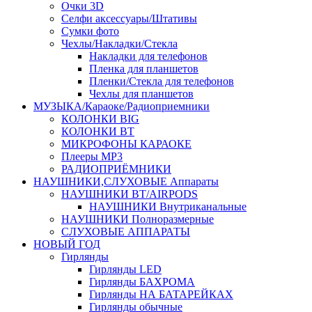
Очки 3D
Селфи аксессуары/Штативы
Сумки фото
Чехлы/Накладки/Стекла
Накладки для телефонов
Пленка для планшетов
Пленки/Стекла для телефонов
Чехлы для планшетов
МУЗЫКА/Караоке/Радиоприемники
КОЛОНКИ BIG
КОЛОНКИ BT
МИКРОФОНЫ КАРАОКЕ
Плееры MP3
РАДИОПРИЁМНИКИ
НАУШНИКИ,СЛУХОВЫЕ Аппараты
НАУШНИКИ BT/AIRPODS
НАУШНИКИ Внутриканальные
НАУШНИКИ Полноразмерные
СЛУХОВЫЕ АППАРАТЫ
НОВЫЙ ГОД
Гирлянды
Гирлянды LED
Гирлянды БАХРОМА
Гирлянды НА БАТАРЕЙКАХ
Гирлянды обычные