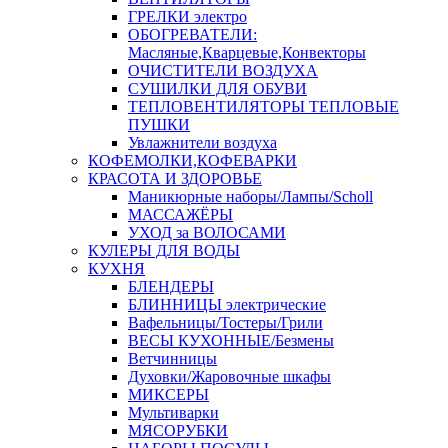
ГРЕЛКИ электро
ОБОГРЕВАТЕЛИ:
Масляные,Кварцевые,Конвекторы
ОЧИСТИТЕЛИ ВОЗДУХА
СУШИЛКИ ДЛЯ ОБУВИ
ТЕПЛОВЕНТИЛЯТОРЫ ТЕПЛОВЫЕ
ПУШКИ
Увлажнители воздуха
КОФЕМОЛКИ,КОФЕВАРКИ
КРАСОТА И ЗДОРОВЬЕ
Маникюрные наборы/Лампы/Scholl
МАССАЖЁРЫ
УХОД за ВОЛОСАМИ
КУЛЕРЫ ДЛЯ ВОДЫ
КУХНЯ
БЛЕНДЕРЫ
БЛИННИЦЫ электрические
Вафельницы/Тостеры/Грили
ВЕСЫ КУХОННЫЕ/Безмены
Ветчинницы
Духовки/Жаровочные шкафы
МИКСЕРЫ
Мультиварки
МЯСОРУБКИ