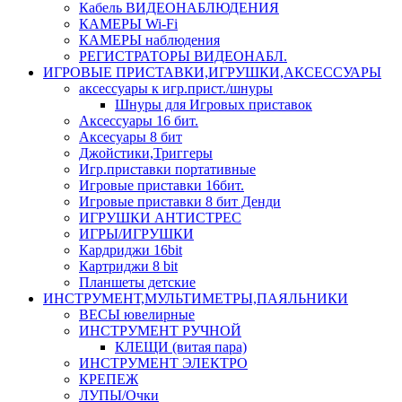
Кабель ВИДЕОНАБЛЮДЕНИЯ
КАМЕРЫ Wi-Fi
КАМЕРЫ наблюдения
РЕГИСТРАТОРЫ ВИДЕОНАБЛ.
ИГРОВЫЕ ПРИСТАВКИ,ИГРУШКИ,АКСЕССУАРЫ
аксесcуары к игр.прист./шнуры
Шнуры для Игровых приставок
Аксессуары 16 бит.
Аксесуары 8 бит
Джойстики,Триггеры
Игр.приставки портативные
Игровые приставки 16бит.
Игровые приставки 8 бит Денди
ИГРУШКИ АНТИСТРЕС
ИГРЫ/ИГРУШКИ
Кардриджи 16bit
Картриджи 8 bit
Планшеты детские
ИНСТРУМЕНТ,МУЛЬТИМЕТРЫ,ПАЯЛЬНИКИ
ВЕСЫ ювелирные
ИНСТРУМЕНТ РУЧНОЙ
КЛЕЩИ (витая пара)
ИНСТРУМЕНТ ЭЛЕКТРО
КРЕПЕЖ
ЛУПЫ/Очки