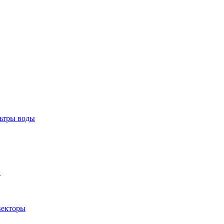
тры воды
ы
екторы