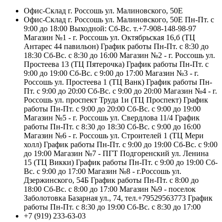
Офис-Склад г. Россошь ул. Малиновского, 50Е
Офис-Склад г. Россошь ул. Малиновского, 50Е Пн-Пт. с
9:00 до 18:00 Выходной: Сб-Вс. т.+7-908-148-98-97
Магазин №1 - г. Россошь ул. Октябрьская 16,б (ТЦ
Антарес 44 павильон) График работы Пн-Пт. с 8:30 до
18:30 Сб-Вс. с 8:30 до 16:00 Магазин №2 - г. Россошь ул.
Простеева 13 (ТЦ Пятерочка) График работы Пн-Пт. с
9:00 до 19:00 Сб-Вс. с 9:00 до 17:00 Магазин №3 - г.
Россошь ул. Простеева 1 (ТЦ Ванк) График работы Пн-
Пт. с 9:00 до 20:00 Сб-Вс. с 9:00 до 20:00 Магазин №4 - г.
Россошь ул. проспект Труда 1и (ТЦ Проспект) График
работы Пн-Пт. с 9:00 до 20:00 Сб-Вс. с 9:00 до 19:00
Магазин №5 - г. Россошь ул. Свердлова 11/4 График
работы Пн-Пт. с 8:30 до 18:30 Сб-Вс. с 9:00 до 16:00
Магазин №6 - г. Россошь ул. Строителей 1 (ТЦ Мери
холл) График работы Пн-Пт. с 9:00 до 19:00 Сб-Вс. с 9:00
до 19:00 Магазин №7 - ПГТ Подгоренский ул. Ленина
15 (ТЦ Викки) График работы Пн-Пт. с 9:00 до 19:00 Сб-
Вс. с 9:00 до 17:00 Магазин №8 - г.Россошь ул.
Дзержинского, 54Б График работы Пн-Пт. с 8:00 до
18:00 Сб-Вс. с 8:00 до 17:00 Магазин №9 - поселок
Заболотовка Базарная ул., 74, тел.+79529563773 График
работы Пн-Пт. с 8:30 до 19:00 Сб-Вс. с 8:30 до 17:00
+7 (919) 233-63-03