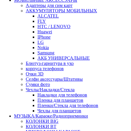
МОБИЛЬНЫЕ АКСЕССУАРЫ
Адаптеры для сим карт
АККУМУЛЯТОРЫ МОБИЛЬНЫХ
ALCATEL
FLY
HTC / LENOVO
Huawei
IPhone
LG
Nokia
Samsung
АКБ УНИВЕРСАЛЬНЫЕ
Блютуз-гарнитура в ухо
корпуса телефонов
Очки 3D
Селфи аксессуары/Штативы
Сумки фото
Чехлы/Накладки/Стекла
Накладки для телефонов
Пленка для планшетов
Пленки/Стекла для телефонов
Чехлы для планшетов
МУЗЫКА/Караоке/Радиоприемники
КОЛОНКИ BIG
КОЛОНКИ BT