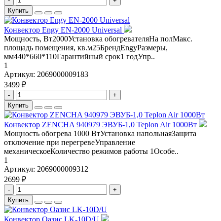
-
+
Купить
Конвектор Engy EN-2000 Universal
Мощность, Вт2000Установка обогревателяНа полМакс.
площадь помещения, кв.м25БрендEngyРазмеры,
мм440*660*110Гарантийный срок1 годУпр..
1
Артикул:
2069000009183
3499 ₽
-
+
Купить
Конвектор ZENCHA 940979 ЭВУБ-1,0 Teplon Air 1000Вт
Мощность обогрева 1000 ВтУстановка напольнаяЗащита
отключение при перегревеУправление
механическоеКоличество режимов работы 1Особе..
1
Артикул:
2069000009312
2699 ₽
-
+
Купить
Конвектор Оазис LK-10D/U