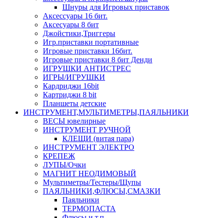
Шнуры для Игровых приставок
Аксессуары 16 бит.
Аксесуары 8 бит
Джойстики,Триггеры
Игр.приставки портативные
Игровые приставки 16бит.
Игровые приставки 8 бит Денди
ИГРУШКИ АНТИСТРЕС
ИГРЫ/ИГРУШКИ
Кардриджи 16bit
Картриджи 8 bit
Планшеты детские
ИНСТРУМЕНТ,МУЛЬТИМЕТРЫ,ПАЯЛЬНИКИ
ВЕСЫ ювелирные
ИНСТРУМЕНТ РУЧНОЙ
КЛЕЩИ (витая пара)
ИНСТРУМЕНТ ЭЛЕКТРО
КРЕПЕЖ
ЛУПЫ/Очки
МАГНИТ НЕОДИМОВЫЙ
Мультиметры/Тестеры/Щупы
ПАЯЛЬНИКИ,ФЛЮСЫ,СМАЗКИ
Паяльники
ТЕРМОПАСТА
Флюсы и т.п.