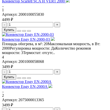
Конвектор Scarlett SCA H VER1 2000
..
1
Артикул:
2000100055830
4499 ₽
-
+
Купить
Конвектор Engy EN-2000-03
Площадь обогрева, в м²: 20Максимальная мощность, в Вт:
2000Регулировка мощности: ДаКоличество режимов
мощности: 3Термостат: отсутс..
4
Артикул:
2001000058068
3499 ₽
-
+
Купить
Конвектор Engy EN-2000A
..
2
Артикул:
2075000013365
3499 ₽