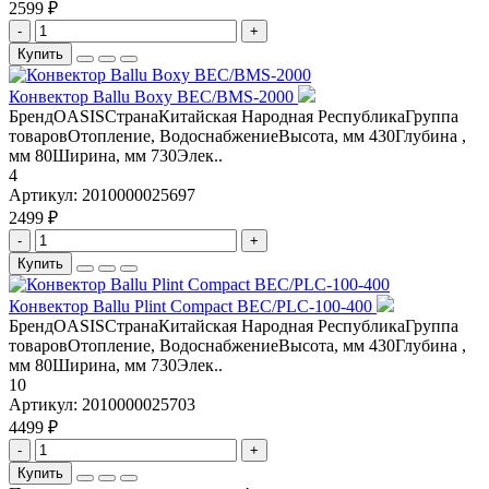
2599 ₽
-
+
Купить
Конвектор Ballu Boxy BEC/BMS-2000
БрендOASISСтранаКитайская Народная РеспубликаГруппа
товаровОтопление, ВодоснабжениеВысота, мм 430Глубина ,
мм 80Ширина, мм 730Элек..
4
Артикул:
2010000025697
2499 ₽
-
+
Купить
Конвектор Ballu Plint Compact BEC/PLC-100-400
БрендOASISСтранаКитайская Народная РеспубликаГруппа
товаровОтопление, ВодоснабжениеВысота, мм 430Глубина ,
мм 80Ширина, мм 730Элек..
10
Артикул:
2010000025703
4499 ₽
-
+
Купить