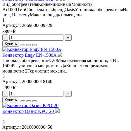
Вид обогревателяКонвекционныйМощность,
Вт1000ТипОбогревательБрендOasisУстановка обогревателяНа
пол, На стенуМакс. площадь помещени..
1
Артикул:
2069000009329
3899 ₽
-
+
Купить
Конвектор Engy EN-1500A
Площадь обогрева, в м²: 20Максимальная мощность, в Вт:
1500Регулировка мощности: ДаКоличество режимов
мощности: 2Термостат: механи..
5
Артикул:
2000000018140
2999 ₽
-
+
Купить
Конвектор Оазис KPO-20
..
3
Артикул:
2010000000458