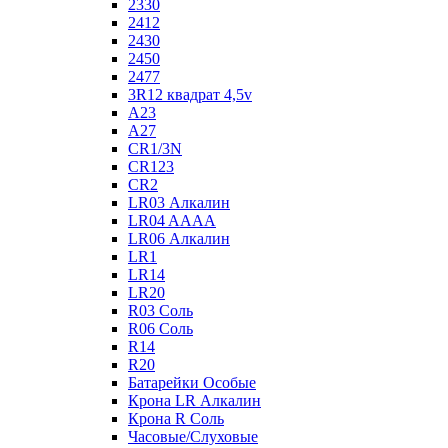
2330
2412
2430
2450
2477
3R12 квадрат 4,5v
A23
A27
CR1/3N
CR123
CR2
LR03 Алкалин
LR04 AAAA
LR06 Алкалин
LR1
LR14
LR20
R03 Соль
R06 Соль
R14
R20
Батарейки Особые
Крона LR Алкалин
Крона R Соль
Часовые/Слуховые