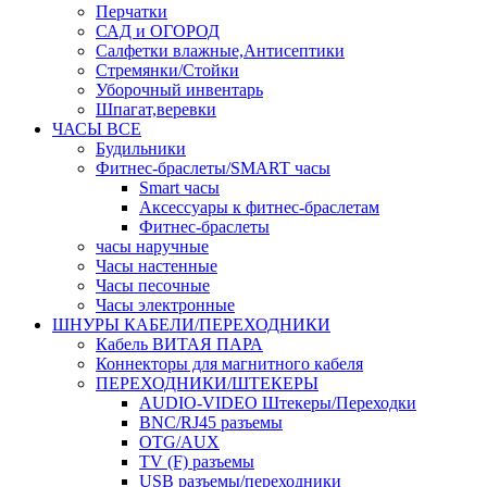
Перчатки
САД и ОГОРОД
Салфетки влажные,Антисептики
Стремянки/Стойки
Уборочный инвентарь
Шпагат,веревки
ЧАСЫ ВСЕ
Будильники
Фитнес-браслеты/SMART часы
Smart часы
Аксессуары к фитнес-браслетам
Фитнес-браслеты
часы наручные
Часы настенные
Часы песочные
Часы электронные
ШНУРЫ КАБЕЛИ/ПЕРЕХОДНИКИ
Кабель ВИТАЯ ПАРА
Коннекторы для магнитного кабеля
ПЕРЕХОДНИКИ/ШТЕКЕРЫ
AUDIO-VIDEO Штекеры/Переходки
BNC/RJ45 разъемы
OTG/AUX
TV (F) разъемы
USB разъемы/переходники