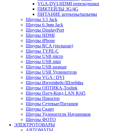
VGA-DVI-HDMI переходники
ПИКТЕЙЛЫ 3G/4G
ПИТАНИЕ штекеры/разъемы
Шнуры 3.5 Jack
Шнуры 6.3мм Jack
Шнуры DisplayPort
Шнуры HDMI
Шнуры iPhone
Шнуры RCA (тюльпан)
Шнуры TYPE-C
Шнуры USB micro
Шнуры USB mini
Шнуры USB разные
Шнуры USB Удлинители
Шнуры VGA / DVI
Шнуры Интерфейс/Шлейфы
Шнуры ОПТИКА-Toslink
Шнуры Патч-Корд LAN RJ45
Шнуры Принтер
Шнуры Сетевые/Питания
Шнуры Скарт
Шнуры Удлинители Наушников
Шнуры ФОТО
ЭЛЕКТРОТОВАРЫ
АВТОМАТЫ