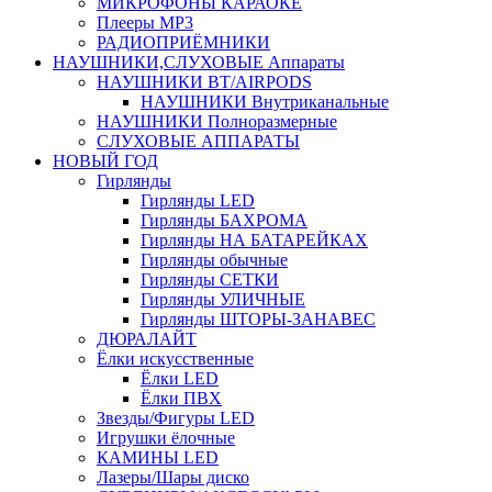
МИКРОФОНЫ КАРАОКЕ
Плееры MP3
РАДИОПРИЁМНИКИ
НАУШНИКИ,СЛУХОВЫЕ Аппараты
НАУШНИКИ BT/AIRPODS
НАУШНИКИ Внутриканальные
НАУШНИКИ Полноразмерные
СЛУХОВЫЕ АППАРАТЫ
НОВЫЙ ГОД
Гирлянды
Гирлянды LED
Гирлянды БАХРОМА
Гирлянды НА БАТАРЕЙКАХ
Гирлянды обычные
Гирлянды СЕТКИ
Гирлянды УЛИЧНЫЕ
Гирлянды ШТОРЫ-ЗАНАВЕС
ДЮРАЛАЙТ
Ёлки искусственные
Ёлки LED
Ёлки ПВХ
Звезды/Фигуры LED
Игрушки ёлочные
КАМИНЫ LED
Лазеры/Шары диско