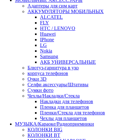
МОБИЛЬНЫЕ АКСЕССУАРЫ
Адаптеры для сим карт
АККУМУЛЯТОРЫ МОБИЛЬНЫХ
ALCATEL
FLY
HTC / LENOVO
Huawei
IPhone
LG
Nokia
Samsung
АКБ УНИВЕРСАЛЬНЫЕ
Блютуз-гарнитура в ухо
корпуса телефонов
Очки 3D
Селфи аксессуары/Штативы
Сумки фото
Чехлы/Накладки/Стекла
Накладки для телефонов
Пленка для планшетов
Пленки/Стекла для телефонов
Чехлы для планшетов
МУЗЫКА/Караоке/Радиоприемники
КОЛОНКИ BIG
КОЛОНКИ BT