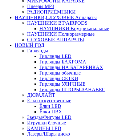
МИКРОФОНЫ КАРАОКЕ
Плееры MP3
РАДИОПРИЁМНИКИ
НАУШНИКИ,СЛУХОВЫЕ Аппараты
НАУШНИКИ BT/AIRPODS
НАУШНИКИ Внутриканальные
НАУШНИКИ Полноразмерные
СЛУХОВЫЕ АППАРАТЫ
НОВЫЙ ГОД
Гирлянды
Гирлянды LED
Гирлянды БАХРОМА
Гирлянды НА БАТАРЕЙКАХ
Гирлянды обычные
Гирлянды СЕТКИ
Гирлянды УЛИЧНЫЕ
Гирлянды ШТОРЫ-ЗАНАВЕС
ДЮРАЛАЙТ
Ёлки искусственные
Ёлки LED
Ёлки ПВХ
Звезды/Фигуры LED
Игрушки ёлочные
КАМИНЫ LED
Лазеры/Шары диско