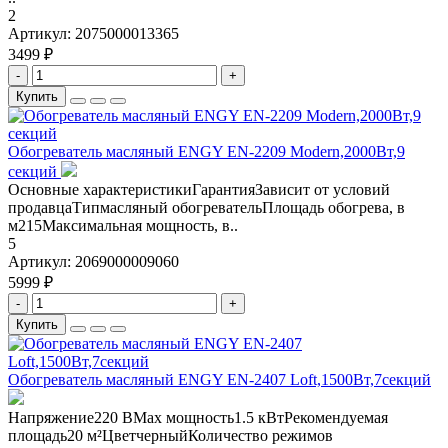
2
Артикул:
2075000013365
3499 ₽
-
+
Купить
Обогреватель масляный ENGY EN-2209 Modern,2000Вт,9
секций
Основные характеристикиГарантияЗависит от условий
продавцаТипмасляный обогревательПлощадь обогрева, в
м215Максимальная мощность, в..
5
Артикул:
2069000009060
5999 ₽
-
+
Купить
Обогреватель масляный ENGY EN-2407 Loft,1500Вт,7секций
Напряжение220 ВMax мощность1.5 кВтРекомендуемая
площадь20 м²ЦветчерныйКоличество режимов