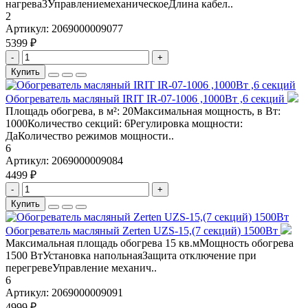
нагрева3УправлениемеханическоеДлина кабел..
2
Артикул:
2069000009077
5399 ₽
-
+
Купить
Обогреватель масляный IRIT IR-07-1006 ,1000Вт ,6 секций
Площадь обогрева, в м²: 20Максимальная мощность, в Вт:
1000Количество секций: 6Регулировка мощности:
ДаКоличество режимов мощности..
6
Артикул:
2069000009084
4499 ₽
-
+
Купить
Обогреватель масляный Zerten UZS-15,(7 секций) 1500Вт
Максимальная площадь обогрева 15 кв.мМощность обогрева
1500 ВтУстановка напольнаяЗащита отключение при
перегревеУправление механич..
6
Артикул:
2069000009091
4999 ₽