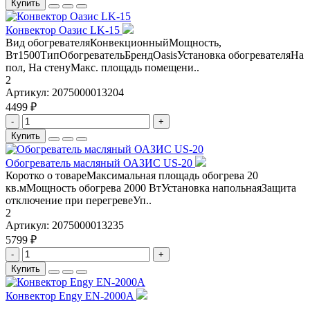
Купить
Конвектор Оазис LK-15
Вид обогревателяКонвекционныйМощность,
Вт1500ТипОбогревательБрендOasisУстановка обогревателяНа
пол, На стенуМакс. площадь помещени..
2
Артикул:
2075000013204
4499 ₽
-
+
Купить
Обогреватель масляный ОАЗИС US-20
Коротко о товареМаксимальная площадь обогрева 20
кв.мМощность обогрева 2000 ВтУстановка напольнаяЗащита
отключение при перегревеУп..
2
Артикул:
2075000013235
5799 ₽
-
+
Купить
Конвектор Engy EN-2000A
..