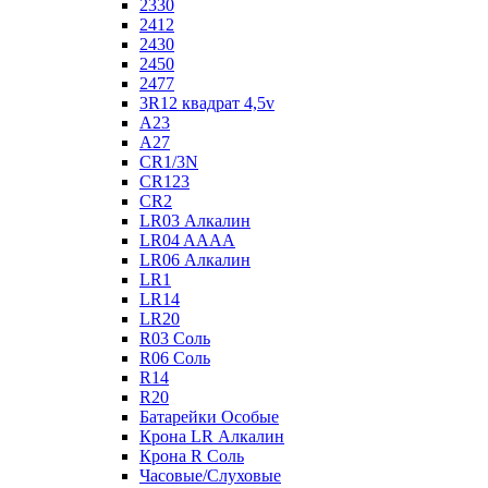
2330
2412
2430
2450
2477
3R12 квадрат 4,5v
A23
A27
CR1/3N
CR123
CR2
LR03 Алкалин
LR04 AAAA
LR06 Алкалин
LR1
LR14
LR20
R03 Соль
R06 Соль
R14
R20
Батарейки Особые
Крона LR Алкалин
Крона R Соль
Часовые/Слуховые