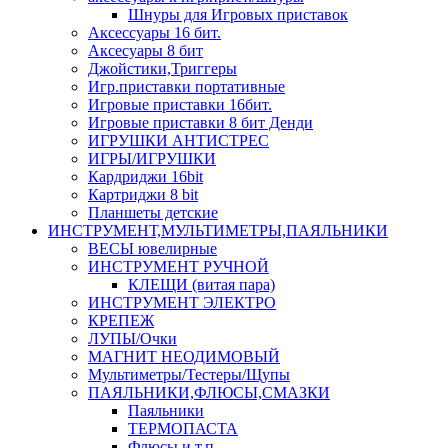
Шнуры для Игровых приставок
Аксессуары 16 бит.
Аксесуары 8 бит
Джойстики,Триггеры
Игр.приставки портативные
Игровые приставки 16бит.
Игровые приставки 8 бит Денди
ИГРУШКИ АНТИСТРЕС
ИГРЫ/ИГРУШКИ
Кардриджи 16bit
Картриджи 8 bit
Планшеты детские
ИНСТРУМЕНТ,МУЛЬТИМЕТРЫ,ПАЯЛЬНИКИ
ВЕСЫ ювелирные
ИНСТРУМЕНТ РУЧНОЙ
КЛЕЩИ (витая пара)
ИНСТРУМЕНТ ЭЛЕКТРО
КРЕПЕЖ
ЛУПЫ/Очки
МАГНИТ НЕОДИМОВЫЙ
Мультиметры/Тестеры/Щупы
ПАЯЛЬНИКИ,ФЛЮСЫ,СМАЗКИ
Паяльники
ТЕРМОПАСТА
Флюсы и т.п.