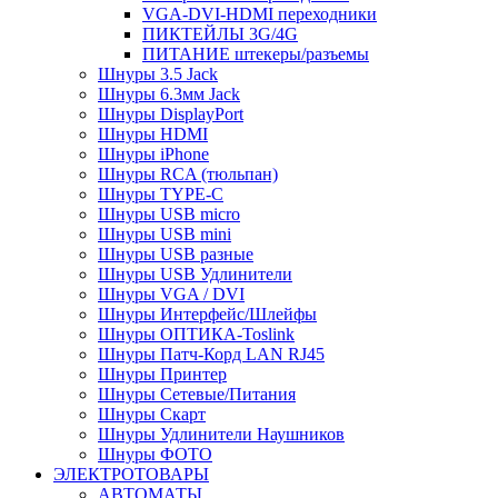
VGA-DVI-HDMI переходники
ПИКТЕЙЛЫ 3G/4G
ПИТАНИЕ штекеры/разъемы
Шнуры 3.5 Jack
Шнуры 6.3мм Jack
Шнуры DisplayPort
Шнуры HDMI
Шнуры iPhone
Шнуры RCA (тюльпан)
Шнуры TYPE-C
Шнуры USB micro
Шнуры USB mini
Шнуры USB разные
Шнуры USB Удлинители
Шнуры VGA / DVI
Шнуры Интерфейс/Шлейфы
Шнуры ОПТИКА-Toslink
Шнуры Патч-Корд LAN RJ45
Шнуры Принтер
Шнуры Сетевые/Питания
Шнуры Скарт
Шнуры Удлинители Наушников
Шнуры ФОТО
ЭЛЕКТРОТОВАРЫ
АВТОМАТЫ