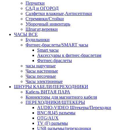
Перчатки
САД и ОГОРОД
Салфетки влажные,Антисептики
Стремянки/Стойки
Уборочный инвентарь
Шпагат,веревки
ЧАСЫ ВСЕ
Будильники
Фитнес-браслеты/SMART часы
Smart часы
Аксессуары к фитнес-браслетам
Фитнес-браслеты
часы наручные
Часы настенные
Часы песочные
Часы электронные
ШНУРЫ КАБЕЛИ/ПЕРЕХОДНИКИ
Кабель ВИТАЯ ПАРА
Коннекторы для магнитного кабеля
ПЕРЕХОДНИКИ/ШТЕКЕРЫ
AUDIO-VIDEO Штекеры/Переходки
BNC/RJ45 разъемы
OTG/AUX
TV (F) разъемы
USB разъемы/переходники