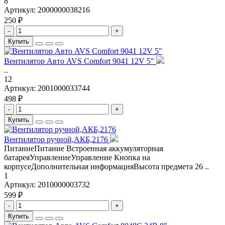
8
Артикул:
2000000038216
250 ₽
-
+
Купить
Вентилятор Авто AVS Comfort 9041 12V 5"
..
12
Артикул:
2001000033744
498 ₽
-
+
Купить
Вентилятор ручной,АКБ,2176
ПитаниеПитание Встроенная аккумуляторная
батареяУправлениеУправление Кнопка на
корпусеДополнительная информацияВысота предмета 26 ..
1
Артикул:
2010000003732
599 ₽
-
+
Купить