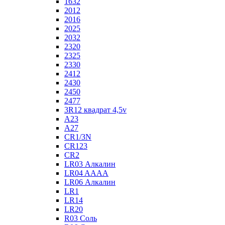
1632
2012
2016
2025
2032
2320
2325
2330
2412
2430
2450
2477
3R12 квадрат 4,5v
A23
A27
CR1/3N
CR123
CR2
LR03 Алкалин
LR04 AAAA
LR06 Алкалин
LR1
LR14
LR20
R03 Соль