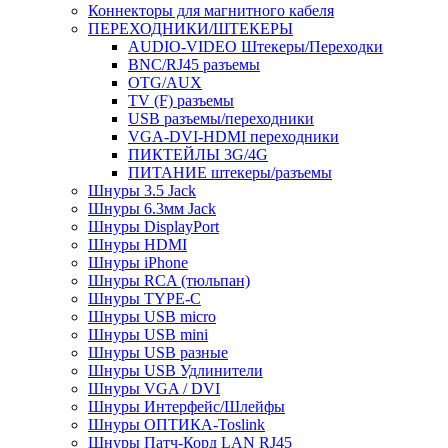
Коннекторы для магнитного кабеля
ПЕРЕХОДНИКИ/ШТЕКЕРЫ
AUDIO-VIDEO Штекеры/Переходки
BNC/RJ45 разъемы
OTG/AUX
TV (F) разъемы
USB разъемы/переходники
VGA-DVI-HDMI переходники
ПИКТЕЙЛЫ 3G/4G
ПИТАНИЕ штекеры/разъемы
Шнуры 3.5 Jack
Шнуры 6.3мм Jack
Шнуры DisplayPort
Шнуры HDMI
Шнуры iPhone
Шнуры RCA (тюльпан)
Шнуры TYPE-C
Шнуры USB micro
Шнуры USB mini
Шнуры USB разные
Шнуры USB Удлинители
Шнуры VGA / DVI
Шнуры Интерфейс/Шлейфы
Шнуры ОПТИКА-Toslink
Шнуры Патч-Корд LAN RJ45