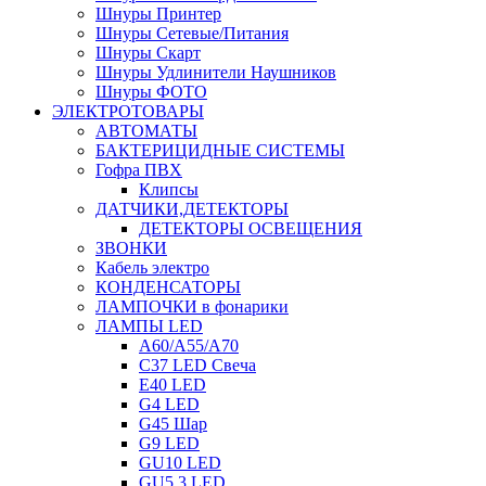
Шнуры Принтер
Шнуры Сетевые/Питания
Шнуры Скарт
Шнуры Удлинители Наушников
Шнуры ФОТО
ЭЛЕКТРОТОВАРЫ
АВТОМАТЫ
БАКТЕРИЦИДНЫЕ СИСТЕМЫ
Гофра ПВХ
Клипсы
ДАТЧИКИ,ДЕТЕКТОРЫ
ДЕТЕКТОРЫ ОСВЕЩЕНИЯ
ЗВОНКИ
Кабель электро
КОНДЕНСАТОРЫ
ЛАМПОЧКИ в фонарики
ЛАМПЫ LED
A60/A55/A70
C37 LED Свеча
E40 LED
G4 LED
G45 Шар
G9 LED
GU10 LED
GU5.3 LED