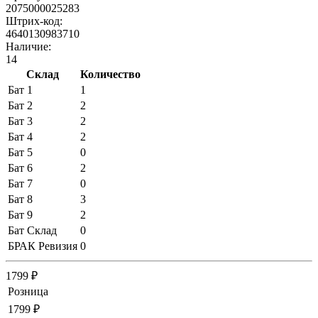
2075000025283
Штрих-код:
4640130983710
Наличие:
14
Склад
Количество
Бат 1
1
Бат 2
2
Бат 3
2
Бат 4
2
Бат 5
0
Бат 6
2
Бат 7
0
Бат 8
3
Бат 9
2
Бат Склад
0
БРАК Ревизия
0
1799 ₽
Розница
1799 ₽