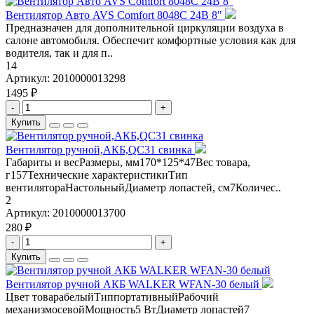
Вентилятор Авто AVS Comfort 8048C 24В 8"
Предназначен для дополнительной циркуляции воздуха в
салоне автомобиля. Обеспечит комфортные условия как для
водителя, так и для п..
14
Артикул:
2010000013298
1495 ₽
-
+
Купить
Вентилятор ручной,АКБ,QC31 свинка
Габариты и весРазмеры, мм170*125*47Вес товара,
г157Технические характеристикиТип
вентилятораНастольныйДиаметр лопастей, см7Количес..
2
Артикул:
2010000013700
280 ₽
-
+
Купить
Вентилятор ручной АКБ WALKER WFAN-30 белый
Цвет товарабелыйТиппортативныйРабочий
механизмосевойМощность5 ВтДиаметр лопастей7