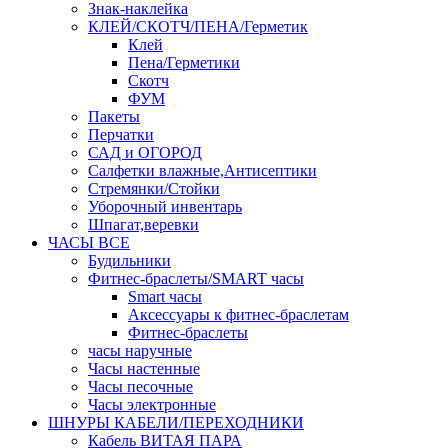
Знак-наклейка
КЛЕЙ/СКОТЧ/ПЕНА/Герметик
Клей
Пена/Герметики
Скотч
ФУМ
Пакеты
Перчатки
САД и ОГОРОД
Салфетки влажные,Антисептики
Стремянки/Стойки
Уборочный инвентарь
Шпагат,веревки
ЧАСЫ ВСЕ
Будильники
Фитнес-браслеты/SMART часы
Smart часы
Аксессуары к фитнес-браслетам
Фитнес-браслеты
часы наручные
Часы настенные
Часы песочные
Часы электронные
ШНУРЫ КАБЕЛИ/ПЕРЕХОДНИКИ
Кабель ВИТАЯ ПАРА