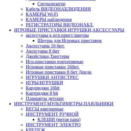
Сигнализатор
Кабель ВИДЕОНАБЛЮДЕНИЯ
КАМЕРЫ Wi-Fi
КАМЕРЫ наблюдения
РЕГИСТРАТОРЫ ВИДЕОНАБЛ.
ИГРОВЫЕ ПРИСТАВКИ,ИГРУШКИ,АКСЕССУАРЫ
аксесcуары к игр.прист./шнуры
Шнуры для Игровых приставок
Аксессуары 16 бит.
Аксесуары 8 бит
Джойстики,Триггеры
Игр.приставки портативные
Игровые приставки 16бит.
Игровые приставки 8 бит Денди
ИГРУШКИ АНТИСТРЕС
ИГРЫ/ИГРУШКИ
Кардриджи 16bit
Картриджи 8 bit
Планшеты детские
ИНСТРУМЕНТ,МУЛЬТИМЕТРЫ,ПАЯЛЬНИКИ
ВЕСЫ ювелирные
ИНСТРУМЕНТ РУЧНОЙ
КЛЕЩИ (витая пара)
ИНСТРУМЕНТ ЭЛЕКТРО
КРЕПЕЖ