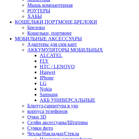
Мышь компьютерная
РОУТЕРЫ
ХАБЫ
КОШЕЛЬКИ,ПОРТМОНЕ,БРЕЛОКИ
Брелоки
Кошельки, портмоне
МОБИЛЬНЫЕ АКСЕССУАРЫ
Адаптеры для сим карт
АККУМУЛЯТОРЫ МОБИЛЬНЫХ
ALCATEL
FLY
HTC / LENOVO
Huawei
IPhone
LG
Nokia
Samsung
АКБ УНИВЕРСАЛЬНЫЕ
Блютуз-гарнитура в ухо
корпуса телефонов
Очки 3D
Селфи аксессуары/Штативы
Сумки фото
Чехлы/Накладки/Стекла