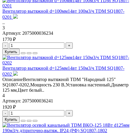
Вентилятор вытяжной d=100мм14вт 100м3/ч TDM SQ1807-
0201
..
3
Артикул:
2075000036234
1770 ₽
-
+
Купить
Вентилятор вытяжной d=125мм14вт 150м3/ч TDM SQ1807-
0202
ОписаниеВентилятор вытяжной TDM "Народный 125"
SQ1807-0202,Мощность 230 В,Установка настенный,Диаметр
125 мм,Цвет белый..
4
Артикул:
2075000036241
1920 ₽
-
+
Купить