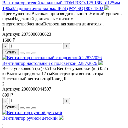
Вентилятор осевой канальный TDM ВКО-125 18Вт d125мм
190м3/ч д/приточно-вытяж. IP24 (РФ) SQ1807-1802
ПреимуществаВысокая производительностьНизкий уровень
шумаНадежный двигатель с низким
энергопотреблениемВстроенная защита двигателя..
1
Артикул:
2075000036623
1580 ₽
-
+
Купить
Вентилятор настольный с подсветкой 2287/2026
Вес с упаковкой (кг) 0.51 кгВес без упаковки (кг) 0.25
кгВысота предмета 17 смКонструкция вентилятора
Настольный вентиляторПовод Б..
2
Артикул:
2000000044507
899 ₽
-
+
Купить
Вентилятор ручной детский
..