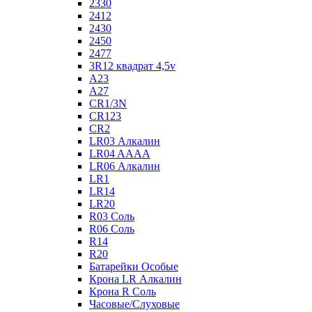
2330
2412
2430
2450
2477
3R12 квадрат 4,5v
A23
A27
CR1/3N
CR123
CR2
LR03 Алкалин
LR04 AAAA
LR06 Алкалин
LR1
LR14
LR20
R03 Соль
R06 Соль
R14
R20
Батарейки Особые
Крона LR Алкалин
Крона R Соль
Часовые/Слуховые