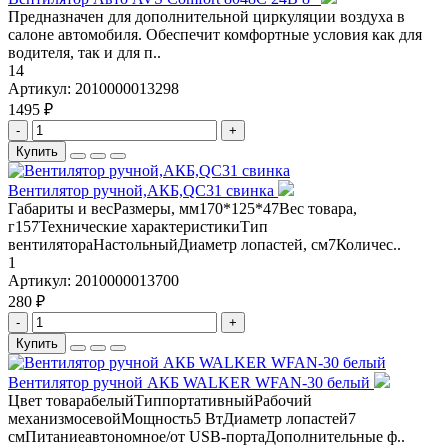
Предназначен для дополнительной циркуляции воздуха в
салоне автомобиля. Обеспечит комфортные условия как для
водителя, так и для п..
14
Артикул:
2010000013298
1495 ₽
-
+
Купить
Вентилятор ручной,АКБ,QC31 свинка
Габариты и весРазмеры, мм170*125*47Вес товара,
г157Технические характеристикиТип
вентилятораНастольныйДиаметр лопастей, см7Количес..
1
Артикул:
2010000013700
280 ₽
-
+
Купить
Вентилятор ручной АКБ WALKER WFAN-30 белый
Цвет товарабелыйТиппортативныйРабочий
механизмосевойМощность5 ВтДиаметр лопастей7
смПитаниеавтономное/от USB-портаДополнительные ф..