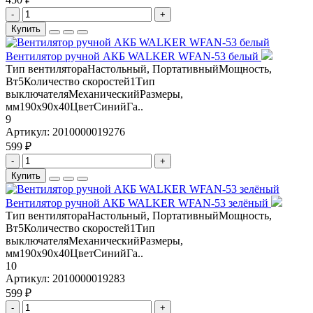
-
+
Купить
Вентилятор ручной АКБ WALKER WFAN-53 белый
Тип вентилятораНастольный, ПортативныйМощность,
Вт5Количество скоростей1Тип
выключателяМеханическийРазмеры,
мм190х90х40ЦветСинийГа..
9
Артикул:
2010000019276
599 ₽
-
+
Купить
Вентилятор ручной АКБ WALKER WFAN-53 зелёный
Тип вентилятораНастольный, ПортативныйМощность,
Вт5Количество скоростей1Тип
выключателяМеханическийРазмеры,
мм190х90х40ЦветСинийГа..
10
Артикул:
2010000019283
599 ₽
-
+