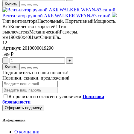
Купить
Вентилятор ручной АКБ WALKER WFAN-53 синий
Тип вентилятораНастольный, ПортативныйМощность,
Вт5Количество скоростей1Тип
выключателяМеханическийРазмеры,
мм190х90х40ЦветСинийГа..
12
Артикул:
2010000019290
599 ₽
-
+
Купить
Подпишитесь на наши новости!
Новинки, скидки, предложения!
Я прочитал и согласен с условиями
Политика
безопасности
Оформить подписку
Информация
О компании