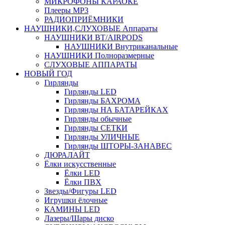
МИКРОФОНЫ КАРАОКЕ
Плееры MP3
РАДИОПРИЁМНИКИ
НАУШНИКИ,СЛУХОВЫЕ Аппараты
НАУШНИКИ BT/AIRPODS
НАУШНИКИ Внутриканальные
НАУШНИКИ Полноразмерные
СЛУХОВЫЕ АППАРАТЫ
НОВЫЙ ГОД
Гирлянды
Гирлянды LED
Гирлянды БАХРОМА
Гирлянды НА БАТАРЕЙКАХ
Гирлянды обычные
Гирлянды СЕТКИ
Гирлянды УЛИЧНЫЕ
Гирлянды ШТОРЫ-ЗАНАВЕС
ДЮРАЛАЙТ
Ёлки искусственные
Ёлки LED
Ёлки ПВХ
Звезды/Фигуры LED
Игрушки ёлочные
КАМИНЫ LED
Лазеры/Шары диско