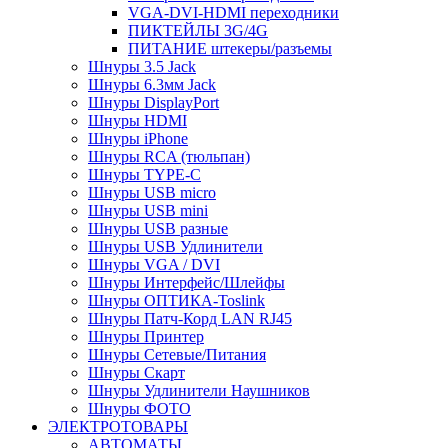
VGA-DVI-HDMI переходники
ПИКТЕЙЛЫ 3G/4G
ПИТАНИЕ штекеры/разъемы
Шнуры 3.5 Jack
Шнуры 6.3мм Jack
Шнуры DisplayPort
Шнуры HDMI
Шнуры iPhone
Шнуры RCA (тюльпан)
Шнуры TYPE-C
Шнуры USB micro
Шнуры USB mini
Шнуры USB разные
Шнуры USB Удлинители
Шнуры VGA / DVI
Шнуры Интерфейс/Шлейфы
Шнуры ОПТИКА-Toslink
Шнуры Патч-Корд LAN RJ45
Шнуры Принтер
Шнуры Сетевые/Питания
Шнуры Скарт
Шнуры Удлинители Наушников
Шнуры ФОТО
ЭЛЕКТРОТОВАРЫ
АВТОМАТЫ