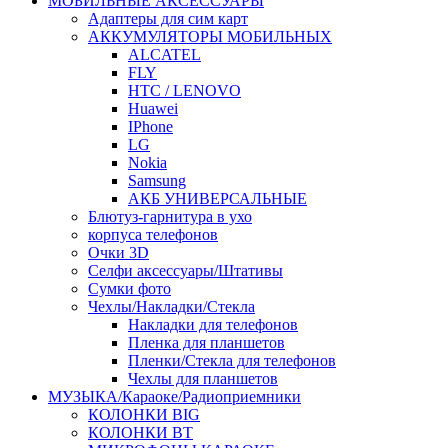
МОБИЛЬНЫЕ АКСЕССУАРЫ
Адаптеры для сим карт
АККУМУЛЯТОРЫ МОБИЛЬНЫХ
ALCATEL
FLY
HTC / LENOVO
Huawei
IPhone
LG
Nokia
Samsung
АКБ УНИВЕРСАЛЬНЫЕ
Блютуз-гарнитура в ухо
корпуса телефонов
Очки 3D
Селфи аксессуары/Штативы
Сумки фото
Чехлы/Накладки/Стекла
Накладки для телефонов
Пленка для планшетов
Пленки/Стекла для телефонов
Чехлы для планшетов
МУЗЫКА/Караоке/Радиоприемники
КОЛОНКИ BIG
КОЛОНКИ BT