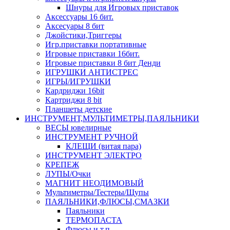
Шнуры для Игровых приставок
Аксессуары 16 бит.
Аксесуары 8 бит
Джойстики,Триггеры
Игр.приставки портативные
Игровые приставки 16бит.
Игровые приставки 8 бит Денди
ИГРУШКИ АНТИСТРЕС
ИГРЫ/ИГРУШКИ
Кардриджи 16bit
Картриджи 8 bit
Планшеты детские
ИНСТРУМЕНТ,МУЛЬТИМЕТРЫ,ПАЯЛЬНИКИ
ВЕСЫ ювелирные
ИНСТРУМЕНТ РУЧНОЙ
КЛЕЩИ (витая пара)
ИНСТРУМЕНТ ЭЛЕКТРО
КРЕПЕЖ
ЛУПЫ/Очки
МАГНИТ НЕОДИМОВЫЙ
Мультиметры/Тестеры/Щупы
ПАЯЛЬНИКИ,ФЛЮСЫ,СМАЗКИ
Паяльники
ТЕРМОПАСТА
Флюсы и т.п.