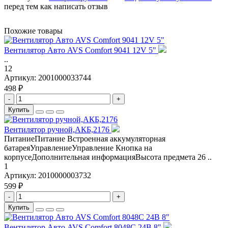
перед тем как написать отзыв
Похожие товары
Вентилятор Авто AVS Comfort 9041 12V 5"
..
12
Артикул:
2001000033744
498 ₽
-
+
Купить
Вентилятор ручной,АКБ,2176
ПитаниеПитание Встроенная аккумуляторная
батареяУправлениеУправление Кнопка на
корпусеДополнительная информацияВысота предмета 26 ..
1
Артикул:
2010000003732
599 ₽
-
+
Купить
Вентилятор Авто AVS Comfort 8048C 24В 8"