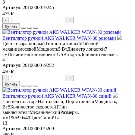
8
Артикул:
2010000019245
475 ₽
-
+
Купить
Вентилятор ручной АКБ WALKER WFAN-30 розовый
Цвет товарарозовыйТиппортативныйРабочий
механизмосевойМощность5 ВтДиаметр лопастей7
смПитаниеавтономное/от USB-портаДополнительные..
4
Артикул:
2010000019252
450 ₽
-
+
Купить
Вентилятор ручной АКБ WALKER WFAN-30 синий
Тип вентилятораНастольный, ПортативныйМощность,
Вт5Количество скоростей1Тип
выключателяМеханическийРазмеры,
мм190х90х40ЦветСинийГа..
13
Артикул:
2010000019269
450 ₽