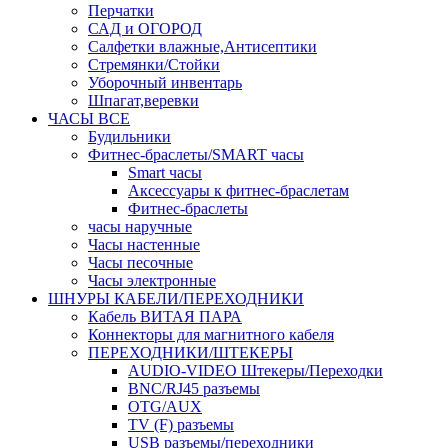
Перчатки
САД и ОГОРОД
Салфетки влажные,Антисептики
Стремянки/Стойки
Уборочный инвентарь
Шпагат,веревки
ЧАСЫ ВСЕ
Будильники
Фитнес-браслеты/SMART часы
Smart часы
Аксессуары к фитнес-браслетам
Фитнес-браслеты
часы наручные
Часы настенные
Часы песочные
Часы электронные
ШНУРЫ КАБЕЛИ/ПЕРЕХОДНИКИ
Кабель ВИТАЯ ПАРА
Коннекторы для магнитного кабеля
ПЕРЕХОДНИКИ/ШТЕКЕРЫ
AUDIO-VIDEO Штекеры/Переходки
BNC/RJ45 разъемы
OTG/AUX
TV (F) разъемы
USB разъемы/переходники