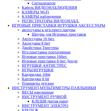
Сигнализатор
Кабель ВИДЕОНАБЛЮДЕНИЯ
КАМЕРЫ Wi-Fi
КАМЕРЫ наблюдения
РЕГИСТРАТОРЫ ВИДЕОНАБЛ.
ИГРОВЫЕ ПРИСТАВКИ,ИГРУШКИ,АКСЕССУАРЫ
аксесcуары к игр.прист./шнуры
Шнуры для Игровых приставок
Аксессуары 16 бит.
Аксесуары 8 бит
Джойстики,Триггеры
Игр.приставки портативные
Игровые приставки 16бит.
Игровые приставки 8 бит Денди
ИГРУШКИ АНТИСТРЕС
ИГРЫ/ИГРУШКИ
Кардриджи 16bit
Картриджи 8 bit
Планшеты детские
ИНСТРУМЕНТ,МУЛЬТИМЕТРЫ,ПАЯЛЬНИКИ
ВЕСЫ ювелирные
ИНСТРУМЕНТ РУЧНОЙ
КЛЕЩИ (витая пара)
ИНСТРУМЕНТ ЭЛЕКТРО
КРЕПЕЖ