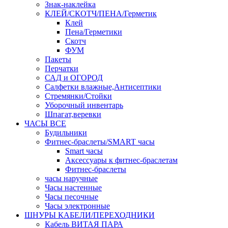
Знак-наклейка
КЛЕЙ/СКОТЧ/ПЕНА/Герметик
Клей
Пена/Герметики
Скотч
ФУМ
Пакеты
Перчатки
САД и ОГОРОД
Салфетки влажные,Антисептики
Стремянки/Стойки
Уборочный инвентарь
Шпагат,веревки
ЧАСЫ ВСЕ
Будильники
Фитнес-браслеты/SMART часы
Smart часы
Аксессуары к фитнес-браслетам
Фитнес-браслеты
часы наручные
Часы настенные
Часы песочные
Часы электронные
ШНУРЫ КАБЕЛИ/ПЕРЕХОДНИКИ
Кабель ВИТАЯ ПАРА