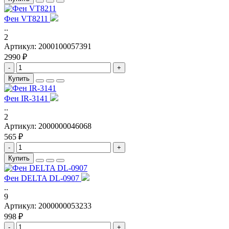
Фен VT8211
..
2
Артикул:
2000100057391
2990 ₽
-
+
Купить
Фен IR-3141
..
2
Артикул:
2000000046068
565 ₽
-
+
Купить
Фен DELTA DL-0907
..
9
Артикул:
2000000053233
998 ₽
-
+