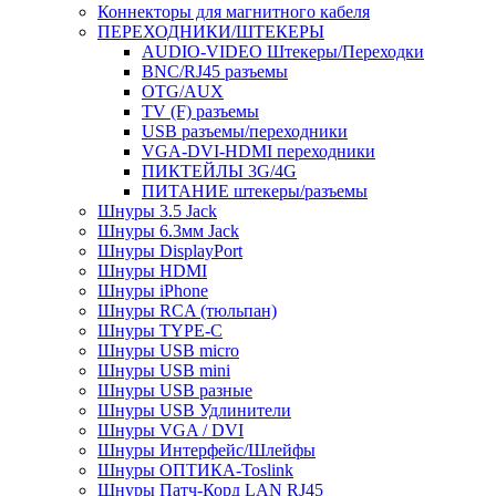
Коннекторы для магнитного кабеля
ПЕРЕХОДНИКИ/ШТЕКЕРЫ
AUDIO-VIDEO Штекеры/Переходки
BNC/RJ45 разъемы
OTG/AUX
TV (F) разъемы
USB разъемы/переходники
VGA-DVI-HDMI переходники
ПИКТЕЙЛЫ 3G/4G
ПИТАНИЕ штекеры/разъемы
Шнуры 3.5 Jack
Шнуры 6.3мм Jack
Шнуры DisplayPort
Шнуры HDMI
Шнуры iPhone
Шнуры RCA (тюльпан)
Шнуры TYPE-C
Шнуры USB micro
Шнуры USB mini
Шнуры USB разные
Шнуры USB Удлинители
Шнуры VGA / DVI
Шнуры Интерфейс/Шлейфы
Шнуры ОПТИКА-Toslink
Шнуры Патч-Корд LAN RJ45