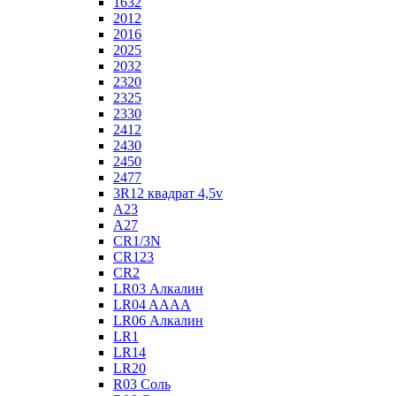
1632
2012
2016
2025
2032
2320
2325
2330
2412
2430
2450
2477
3R12 квадрат 4,5v
A23
A27
CR1/3N
CR123
CR2
LR03 Алкалин
LR04 AAAA
LR06 Алкалин
LR1
LR14
LR20
R03 Соль