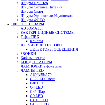
Шнуры Принтер
Шнуры Сетевые/Питания
Шнуры Скарт
Шнуры Удлинители Наушников
Шнуры ФОТО
ЭЛЕКТРОТОВАРЫ
АВТОМАТЫ
БАКТЕРИЦИДНЫЕ СИСТЕМЫ
Гофра ПВХ
Клипсы
ДАТЧИКИ,ДЕТЕКТОРЫ
ДЕТЕКТОРЫ ОСВЕЩЕНИЯ
ЗВОНКИ
Кабель электро
КОНДЕНСАТОРЫ
ЛАМПОЧКИ в фонарики
ЛАМПЫ LED
A60/A55/A70
C37 LED Свеча
E40 LED
G4 LED
G45 Шар
G9 LED
GU10 LED
GU5.3 LED