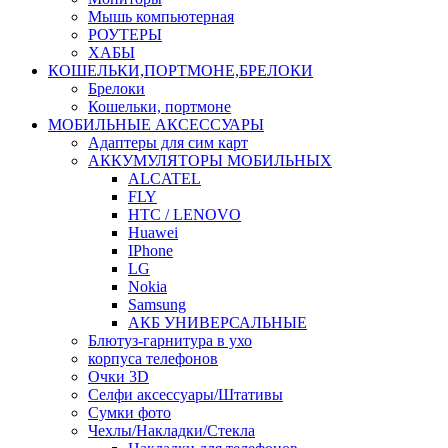
Мышь компьютерная
РОУТЕРЫ
ХАБЫ
КОШЕЛЬКИ,ПОРТМОНЕ,БРЕЛОКИ
Брелоки
Кошельки, портмоне
МОБИЛЬНЫЕ АКСЕССУАРЫ
Адаптеры для сим карт
АККУМУЛЯТОРЫ МОБИЛЬНЫХ
ALCATEL
FLY
HTC / LENOVO
Huawei
IPhone
LG
Nokia
Samsung
АКБ УНИВЕРСАЛЬНЫЕ
Блютуз-гарнитура в ухо
корпуса телефонов
Очки 3D
Селфи аксессуары/Штативы
Сумки фото
Чехлы/Накладки/Стекла