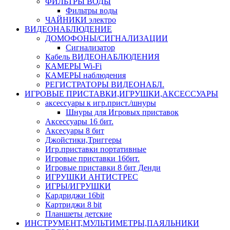
ФИЛЬТРЫ ВОДЫ
Фильтры воды
ЧАЙНИКИ электро
ВИДЕОНАБЛЮДЕНИЕ
ДОМОФОНЫ/СИГНАЛИЗАЦИИ
Сигнализатор
Кабель ВИДЕОНАБЛЮДЕНИЯ
КАМЕРЫ Wi-Fi
КАМЕРЫ наблюдения
РЕГИСТРАТОРЫ ВИДЕОНАБЛ.
ИГРОВЫЕ ПРИСТАВКИ,ИГРУШКИ,АКСЕССУАРЫ
аксесcуары к игр.прист./шнуры
Шнуры для Игровых приставок
Аксессуары 16 бит.
Аксесуары 8 бит
Джойстики,Триггеры
Игр.приставки портативные
Игровые приставки 16бит.
Игровые приставки 8 бит Денди
ИГРУШКИ АНТИСТРЕС
ИГРЫ/ИГРУШКИ
Кардриджи 16bit
Картриджи 8 bit
Планшеты детские
ИНСТРУМЕНТ,МУЛЬТИМЕТРЫ,ПАЯЛЬНИКИ