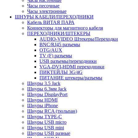
Часы настенные
Часы песочные
Часы электронные
ШНУРЫ КАБЕЛИ/ПЕРЕХОДНИКИ
Кабель ВИТАЯ ПАРА
Коннекторы для магнитного кабеля
ПЕРЕХОДНИКИ/ШТЕКЕРЫ
AUDIO-VIDEO Штекеры/Переходки
BNC/RJ45 разъемы
OTG/AUX
TV (F) разъемы
USB разъемы/переходники
VGA-DVI-HDMI переходники
ПИКТЕЙЛЫ 3G/4G
ПИТАНИЕ штекеры/разъемы
Шнуры 3.5 Jack
Шнуры 6.3мм Jack
Шнуры DisplayPort
Шнуры HDMI
Шнуры iPhone
Шнуры RCA (тюльпан)
Шнуры TYPE-C
Шнуры USB micro
Шнуры USB mini
Шнуры USB разные