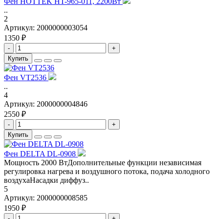
Фен HOTTEK HT-965-011, 2200Вт
..
2
Артикул:
2000000003054
1350 ₽
-
+
Купить
Фен VT2536
..
4
Артикул:
2000000004846
2550 ₽
-
+
Купить
Фен DELTA DL-0908
Мощность 2000 ВтДополнительные функции независимая
регулировка нагрева и воздушного потока, подача холодного
воздухаНасадки диффуз..
5
Артикул:
2000000008585
1950 ₽
-
+