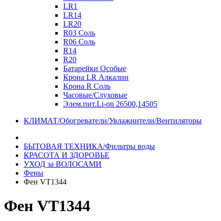
LR1
LR14
LR20
R03 Соль
R06 Соль
R14
R20
Батарейки Особые
Крона LR Алкалин
Крона R Соль
Часовые/Слуховые
Элем.пит.Li-on 26500,14505
КЛИМАТ/Обогреватели/Увлажнители/Вентиляторы
БЫТОВАЯ ТЕХНИКА/Фильтры воды
КРАСОТА И ЗДОРОВЬЕ
УХОД за ВОЛОСАМИ
Фены
Фен VT1344
Фен VT1344