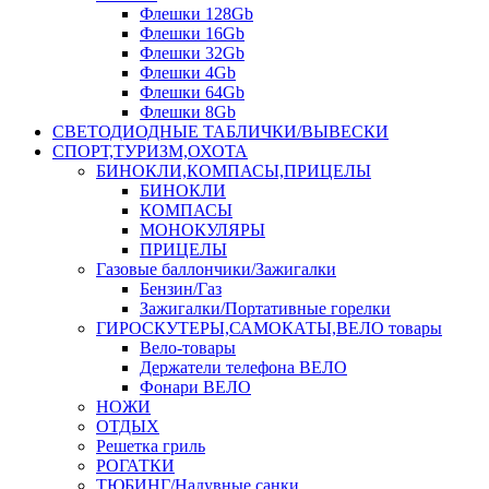
Флешки 128Gb
Флешки 16Gb
Флешки 32Gb
Флешки 4Gb
Флешки 64Gb
Флешки 8Gb
СВЕТОДИОДНЫЕ ТАБЛИЧКИ/ВЫВЕСКИ
СПОРТ,ТУРИЗМ,ОХОТА
БИНОКЛИ,КОМПАСЫ,ПРИЦЕЛЫ
БИНОКЛИ
КОМПАСЫ
МОНОКУЛЯРЫ
ПРИЦЕЛЫ
Газовые баллончики/Зажигалки
Бензин/Газ
Зажигалки/Портативные горелки
ГИРОСКУТЕРЫ,САМОКАТЫ,ВЕЛО товары
Вело-товары
Держатели телефона ВЕЛО
Фонари ВЕЛО
НОЖИ
ОТДЫХ
Решетка гриль
РОГАТКИ
ТЮБИНГ/Надувные санки