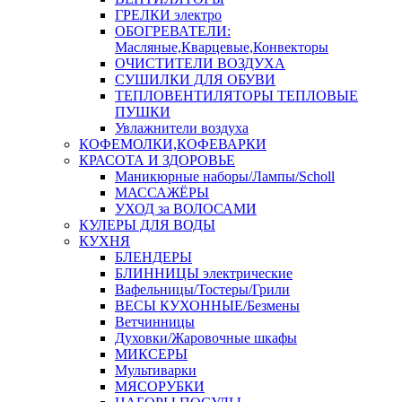
ГРЕЛКИ электро
ОБОГРЕВАТЕЛИ:
Масляные,Кварцевые,Конвекторы
ОЧИСТИТЕЛИ ВОЗДУХА
СУШИЛКИ ДЛЯ ОБУВИ
ТЕПЛОВЕНТИЛЯТОРЫ ТЕПЛОВЫЕ
ПУШКИ
Увлажнители воздуха
КОФЕМОЛКИ,КОФЕВАРКИ
КРАСОТА И ЗДОРОВЬЕ
Маникюрные наборы/Лампы/Scholl
МАССАЖЁРЫ
УХОД за ВОЛОСАМИ
КУЛЕРЫ ДЛЯ ВОДЫ
КУХНЯ
БЛЕНДЕРЫ
БЛИННИЦЫ электрические
Вафельницы/Тостеры/Грили
ВЕСЫ КУХОННЫЕ/Безмены
Ветчинницы
Духовки/Жаровочные шкафы
МИКСЕРЫ
Мультиварки
МЯСОРУБКИ