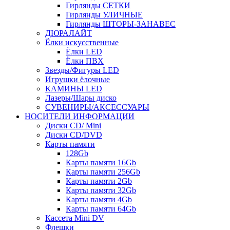
Гирлянды СЕТКИ
Гирлянды УЛИЧНЫЕ
Гирлянды ШТОРЫ-ЗАНАВЕС
ДЮРАЛАЙТ
Ёлки искусственные
Ёлки LED
Ёлки ПВХ
Звезды/Фигуры LED
Игрушки ёлочные
КАМИНЫ LED
Лазеры/Шары диско
СУВЕНИРЫ/АКСЕССУАРЫ
НОСИТЕЛИ ИНФОРМАЦИИ
Диски CD/ Mini
Диски CD/DVD
Карты памяти
128Gb
Карты памяти 16Gb
Карты памяти 256Gb
Карты памяти 2Gb
Карты памяти 32Gb
Карты памяти 4Gb
Карты памяти 64Gb
Кассета Mini DV
Флешки