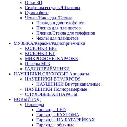
Очки 3D
Селфи аксессуары/Штативы
Сумки фото
Чехлы/Накладки/Стекла
Накладки для телефонов
Пленка для планшетов
Пленки/Стекла для телефонов
Чехлы для планшетов
МУЗЫКА/Караоке/Радиоприемники
КОЛОНКИ BIG
КОЛОНКИ BT
МИКРОФОНЫ КАРАОКЕ
Плееры MP3
РАДИОПРИЁМНИКИ
НАУШНИКИ,СЛУХОВЫЕ Аппараты
НАУШНИКИ BT/AIRPODS
НАУШНИКИ Внутриканальные
НАУШНИКИ Полноразмерные
СЛУХОВЫЕ АППАРАТЫ
НОВЫЙ ГОД
Гирлянды
Гирлянды LED
Гирлянды БАХРОМА
Гирлянды НА БАТАРЕЙКАХ
Гирлянды обычные