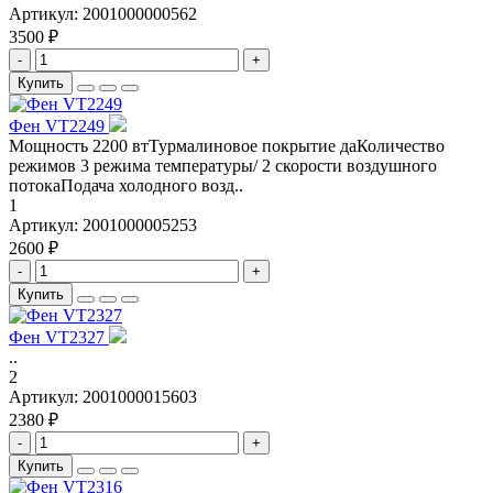
Артикул:
2001000000562
3500 ₽
-
+
Купить
Фен VT2249
Мощность 2200 втТурмалиновое покрытие даКоличество
режимов 3 режима температуры/ 2 скорости воздушного
потокаПодача холодного возд..
1
Артикул:
2001000005253
2600 ₽
-
+
Купить
Фен VT2327
..
2
Артикул:
2001000015603
2380 ₽
-
+
Купить