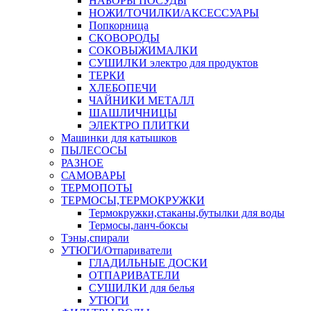
НАБОРЫ ПОСУДЫ
НОЖИ/ТОЧИЛКИ/АКСЕССУАРЫ
Попкорница
СКОВОРОДЫ
СОКОВЫЖИМАЛКИ
СУШИЛКИ электро для продуктов
ТЕРКИ
ХЛЕБОПЕЧИ
ЧАЙНИКИ МЕТАЛЛ
ШАШЛИЧНИЦЫ
ЭЛЕКТРО ПЛИТКИ
Машинки для катышков
ПЫЛЕСОСЫ
РАЗНОЕ
САМОВАРЫ
ТЕРМОПОТЫ
ТЕРМОСЫ,ТЕРМОКРУЖКИ
Термокружки,стаканы,бутылки для воды
Термосы,ланч-боксы
Тэны,спирали
УТЮГИ/Отпариватели
ГЛАДИЛЬНЫЕ ДОСКИ
ОТПАРИВАТЕЛИ
СУШИЛКИ для белья
УТЮГИ