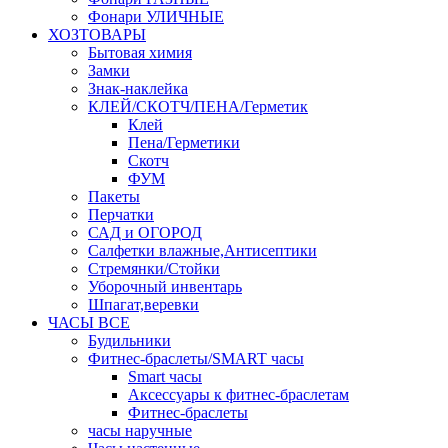
Фонари УЛИЧНЫЕ
ХОЗТОВАРЫ
Бытовая химия
Замки
Знак-наклейка
КЛЕЙ/СКОТЧ/ПЕНА/Герметик
Клей
Пена/Герметики
Скотч
ФУМ
Пакеты
Перчатки
САД и ОГОРОД
Салфетки влажные,Антисептики
Стремянки/Стойки
Уборочный инвентарь
Шпагат,веревки
ЧАСЫ ВСЕ
Будильники
Фитнес-браслеты/SMART часы
Smart часы
Аксессуары к фитнес-браслетам
Фитнес-браслеты
часы наручные