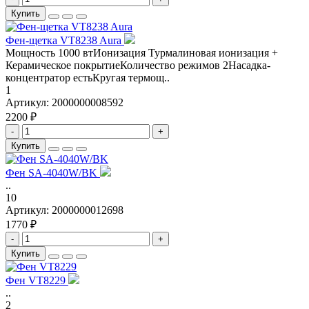
Купить
Фен-щетка VT8238 Aura
Мощность 1000 втИонизация Турмалиновая ионизация +
Керамическое покрытиеКоличество режимов 2Насадка-
концентратор естьКругая термощ..
1
Артикул:
2000000008592
2200 ₽
-
+
Купить
Фен SA-4040W/BK
..
10
Артикул:
2000000012698
1770 ₽
-
+
Купить
Фен VT8229
..
2