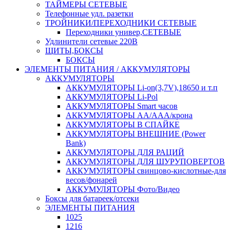
ТАЙМЕРЫ СЕТЕВЫЕ
Телефонные удл. разетки
ТРОЙНИКИ/ПЕРЕХОДНИКИ СЕТЕВЫЕ
Переходники универ,СЕТЕВЫЕ
Удлинители сетевые 220В
ЩИТЫ,БОКСЫ
БОКСЫ
ЭЛЕМЕНТЫ ПИТАНИЯ / АККУМУЛЯТОРЫ
АККУМУЛЯТОРЫ
АККУМУЛЯТОРЫ Li-on(3,7V),18650 и т.п
АККУМУЛЯТОРЫ Li-Pol
АККУМУЛЯТОРЫ Smart часов
АККУМУЛЯТОРЫ АА/ААА/крона
АККУМУЛЯТОРЫ В СПАЙКЕ
АККУМУЛЯТОРЫ ВНЕШНИЕ (Power
Bank)
АККУМУЛЯТОРЫ ДЛЯ РАЦИЙ
АККУМУЛЯТОРЫ ДЛЯ ШУРУПОВЕРТОВ
АККУМУЛЯТОРЫ свинцово-кислотные-для
весов/фонарей
АККУМУЛЯТОРЫ Фото/Видео
Боксы для батареек/отсеки
ЭЛЕМЕНТЫ ПИТАНИЯ
1025
1216