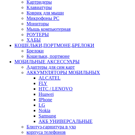
Картридеры
Клавиатуры
Коврик для мыши
Микрофоны PC
Мониторы
Мышь компьютерная
РОУТЕРЫ
ХАБЫ
КОШЕЛЬКИ,ПОРТМОНЕ,БРЕЛОКИ
Брелоки
Кошельки, портмоне
МОБИЛЬНЫЕ АКСЕССУАРЫ
Адаптеры для сим карт
АККУМУЛЯТОРЫ МОБИЛЬНЫХ
ALCATEL
FLY
HTC / LENOVO
Huawei
IPhone
LG
Nokia
Samsung
АКБ УНИВЕРСАЛЬНЫЕ
Блютуз-гарнитура в ухо
корпуса телефонов