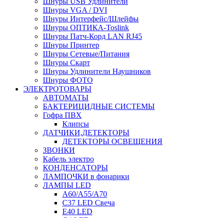
Шнуры USB Удлинители
Шнуры VGA / DVI
Шнуры Интерфейс/Шлейфы
Шнуры ОПТИКА-Toslink
Шнуры Патч-Корд LAN RJ45
Шнуры Принтер
Шнуры Сетевые/Питания
Шнуры Скарт
Шнуры Удлинители Наушников
Шнуры ФОТО
ЭЛЕКТРОТОВАРЫ
АВТОМАТЫ
БАКТЕРИЦИДНЫЕ СИСТЕМЫ
Гофра ПВХ
Клипсы
ДАТЧИКИ,ДЕТЕКТОРЫ
ДЕТЕКТОРЫ ОСВЕЩЕНИЯ
ЗВОНКИ
Кабель электро
КОНДЕНСАТОРЫ
ЛАМПОЧКИ в фонарики
ЛАМПЫ LED
A60/A55/A70
C37 LED Свеча
E40 LED