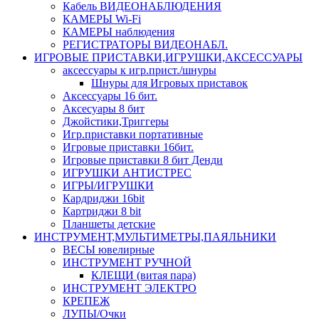
Кабель ВИДЕОНАБЛЮДЕНИЯ
КАМЕРЫ Wi-Fi
КАМЕРЫ наблюдения
РЕГИСТРАТОРЫ ВИДЕОНАБЛ.
ИГРОВЫЕ ПРИСТАВКИ,ИГРУШКИ,АКСЕССУАРЫ
аксесcуары к игр.прист./шнуры
Шнуры для Игровых приставок
Аксессуары 16 бит.
Аксесуары 8 бит
Джойстики,Триггеры
Игр.приставки портативные
Игровые приставки 16бит.
Игровые приставки 8 бит Денди
ИГРУШКИ АНТИСТРЕС
ИГРЫ/ИГРУШКИ
Кардриджи 16bit
Картриджи 8 bit
Планшеты детские
ИНСТРУМЕНТ,МУЛЬТИМЕТРЫ,ПАЯЛЬНИКИ
ВЕСЫ ювелирные
ИНСТРУМЕНТ РУЧНОЙ
КЛЕЩИ (витая пара)
ИНСТРУМЕНТ ЭЛЕКТРО
КРЕПЕЖ
ЛУПЫ/Очки