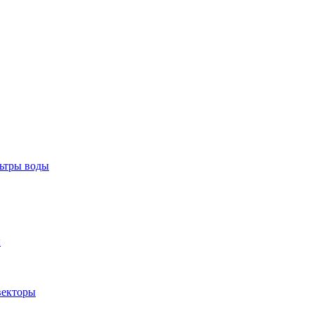
тры воды
ы
екторы