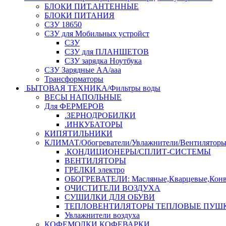
БЛОКИ ПИТ.АНТЕННЫЕ
БЛОКИ ПИТАНИЯ
СЗУ 18650
СЗУ для Мобильных устройст
СЗУ
СЗУ для ПЛАНШЕТОВ
СЗУ зарядка Ноутбука
СЗУ Зарядные АА/ааа
Трансформаторы
БЫТОВАЯ ТЕХНИКА/Фильтры воды
ВЕСЫ НАПОЛЬНЫЕ
Для ФЕРМЕРОВ
.ЗЕРНОДРОБИЛКИ
.ИНКУБАТОРЫ
КИПЯТИЛЬНИКИ
КЛИМАТ/Обогреватели/Увлажнители/Вентилятор
.КОНДИЦИОНЕРЫ/СПЛИТ-СИСТЕМЫ
ВЕНТИЛЯТОРЫ
ГРЕЛКИ электро
ОБОГРЕВАТЕЛИ: Масляные,Кварцевые,Конв
ОЧИСТИТЕЛИ ВОЗДУХА
СУШИЛКИ ДЛЯ ОБУВИ
ТЕПЛОВЕНТИЛЯТОРЫ ТЕПЛОВЫЕ ПУШ
Увлажнители воздуха
КОФЕМОЛКИ,КОФЕВАРКИ