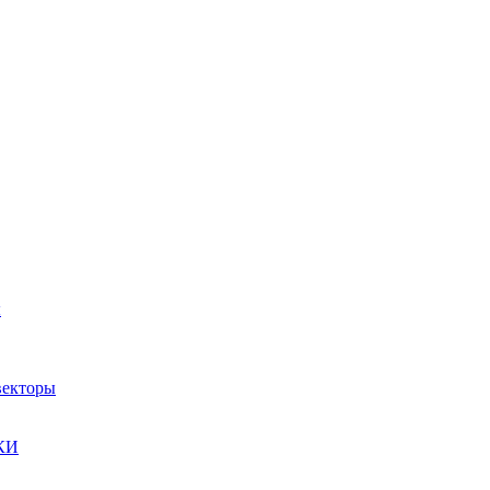
ы
екторы
КИ