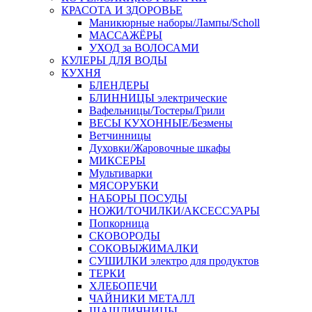
КРАСОТА И ЗДОРОВЬЕ
Маникюрные наборы/Лампы/Scholl
МАССАЖЁРЫ
УХОД за ВОЛОСАМИ
КУЛЕРЫ ДЛЯ ВОДЫ
КУХНЯ
БЛЕНДЕРЫ
БЛИННИЦЫ электрические
Вафельницы/Тостеры/Грили
ВЕСЫ КУХОННЫЕ/Безмены
Ветчинницы
Духовки/Жаровочные шкафы
МИКСЕРЫ
Мультиварки
МЯСОРУБКИ
НАБОРЫ ПОСУДЫ
НОЖИ/ТОЧИЛКИ/АКСЕССУАРЫ
Попкорница
СКОВОРОДЫ
СОКОВЫЖИМАЛКИ
СУШИЛКИ электро для продуктов
ТЕРКИ
ХЛЕБОПЕЧИ
ЧАЙНИКИ МЕТАЛЛ
ШАШЛИЧНИЦЫ