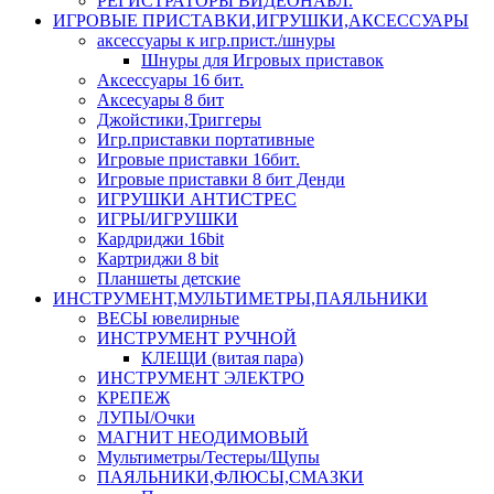
РЕГИСТРАТОРЫ ВИДЕОНАБЛ.
ИГРОВЫЕ ПРИСТАВКИ,ИГРУШКИ,АКСЕССУАРЫ
аксесcуары к игр.прист./шнуры
Шнуры для Игровых приставок
Аксессуары 16 бит.
Аксесуары 8 бит
Джойстики,Триггеры
Игр.приставки портативные
Игровые приставки 16бит.
Игровые приставки 8 бит Денди
ИГРУШКИ АНТИСТРЕС
ИГРЫ/ИГРУШКИ
Кардриджи 16bit
Картриджи 8 bit
Планшеты детские
ИНСТРУМЕНТ,МУЛЬТИМЕТРЫ,ПАЯЛЬНИКИ
ВЕСЫ ювелирные
ИНСТРУМЕНТ РУЧНОЙ
КЛЕЩИ (витая пара)
ИНСТРУМЕНТ ЭЛЕКТРО
КРЕПЕЖ
ЛУПЫ/Очки
МАГНИТ НЕОДИМОВЫЙ
Мультиметры/Тестеры/Щупы
ПАЯЛЬНИКИ,ФЛЮСЫ,СМАЗКИ