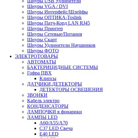
Шнуры USB Удлинители
Шнуры VGA / DVI
Шнуры Интерфейс/Шлейфы
Шнуры ОПТИКА-Toslink
Шнуры Патч-Корд LAN RJ45
Шнуры Принтер
Шнуры Сетевые/Питания
Шнуры Скарт
Шнуры Удлинители Наушников
Шнуры ФОТО
ЭЛЕКТРОТОВАРЫ
АВТОМАТЫ
БАКТЕРИЦИДНЫЕ СИСТЕМЫ
Гофра ПВХ
Клипсы
ДАТЧИКИ,ДЕТЕКТОРЫ
ДЕТЕКТОРЫ ОСВЕЩЕНИЯ
ЗВОНКИ
Кабель электро
КОНДЕНСАТОРЫ
ЛАМПОЧКИ в фонарики
ЛАМПЫ LED
A60/A55/A70
C37 LED Свеча
E40 LED