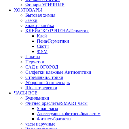
Фонари УЛИЧНЫЕ
ХОЗТОВАРЫ
Бытовая химия
Замки
Знак-наклейка
КЛЕЙ/СКОТЧ/ПЕНА/Герметик
Клей
Пена/Герметики
Скотч
ФУМ
Пакеты
Перчатки
САД и ОГОРОД
Салфетки влажные,Антисептики
Стремянки/Стойки
Уборочный инвентарь
Шпагат,веревки
ЧАСЫ ВСЕ
Будильники
Фитнес-браслеты/SMART часы
Smart часы
Аксессуары к фитнес-браслетам
Фитнес-браслеты
часы наручные