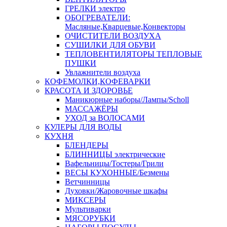
ГРЕЛКИ электро
ОБОГРЕВАТЕЛИ:
Масляные,Кварцевые,Конвекторы
ОЧИСТИТЕЛИ ВОЗДУХА
СУШИЛКИ ДЛЯ ОБУВИ
ТЕПЛОВЕНТИЛЯТОРЫ ТЕПЛОВЫЕ
ПУШКИ
Увлажнители воздуха
КОФЕМОЛКИ,КОФЕВАРКИ
КРАСОТА И ЗДОРОВЬЕ
Маникюрные наборы/Лампы/Scholl
МАССАЖЁРЫ
УХОД за ВОЛОСАМИ
КУЛЕРЫ ДЛЯ ВОДЫ
КУХНЯ
БЛЕНДЕРЫ
БЛИННИЦЫ электрические
Вафельницы/Тостеры/Грили
ВЕСЫ КУХОННЫЕ/Безмены
Ветчинницы
Духовки/Жаровочные шкафы
МИКСЕРЫ
Мультиварки
МЯСОРУБКИ