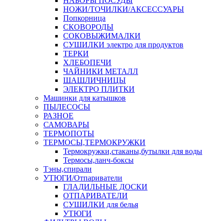
НАБОРЫ ПОСУДЫ
НОЖИ/ТОЧИЛКИ/АКСЕССУАРЫ
Попкорница
СКОВОРОДЫ
СОКОВЫЖИМАЛКИ
СУШИЛКИ электро для продуктов
ТЕРКИ
ХЛЕБОПЕЧИ
ЧАЙНИКИ МЕТАЛЛ
ШАШЛИЧНИЦЫ
ЭЛЕКТРО ПЛИТКИ
Машинки для катышков
ПЫЛЕСОСЫ
РАЗНОЕ
САМОВАРЫ
ТЕРМОПОТЫ
ТЕРМОСЫ,ТЕРМОКРУЖКИ
Термокружки,стаканы,бутылки для воды
Термосы,ланч-боксы
Тэны,спирали
УТЮГИ/Отпариватели
ГЛАДИЛЬНЫЕ ДОСКИ
ОТПАРИВАТЕЛИ
СУШИЛКИ для белья
УТЮГИ