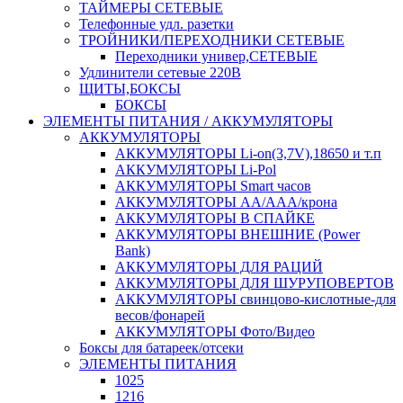
ТАЙМЕРЫ СЕТЕВЫЕ
Телефонные удл. разетки
ТРОЙНИКИ/ПЕРЕХОДНИКИ СЕТЕВЫЕ
Переходники универ,СЕТЕВЫЕ
Удлинители сетевые 220В
ЩИТЫ,БОКСЫ
БОКСЫ
ЭЛЕМЕНТЫ ПИТАНИЯ / АККУМУЛЯТОРЫ
АККУМУЛЯТОРЫ
АККУМУЛЯТОРЫ Li-on(3,7V),18650 и т.п
АККУМУЛЯТОРЫ Li-Pol
АККУМУЛЯТОРЫ Smart часов
АККУМУЛЯТОРЫ АА/ААА/крона
АККУМУЛЯТОРЫ В СПАЙКЕ
АККУМУЛЯТОРЫ ВНЕШНИЕ (Power
Bank)
АККУМУЛЯТОРЫ ДЛЯ РАЦИЙ
АККУМУЛЯТОРЫ ДЛЯ ШУРУПОВЕРТОВ
АККУМУЛЯТОРЫ свинцово-кислотные-для
весов/фонарей
АККУМУЛЯТОРЫ Фото/Видео
Боксы для батареек/отсеки
ЭЛЕМЕНТЫ ПИТАНИЯ
1025
1216