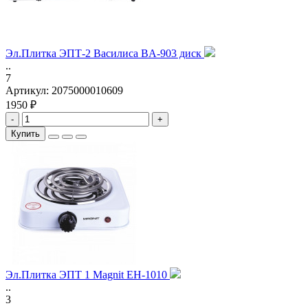
Эл.Плитка ЭПТ-2 Василиса BA-903 диск
..
7
Артикул:
2075000010609
1950 ₽
-
+
Купить
Эл.Плитка ЭПТ 1 Magnit EH-1010
..
3