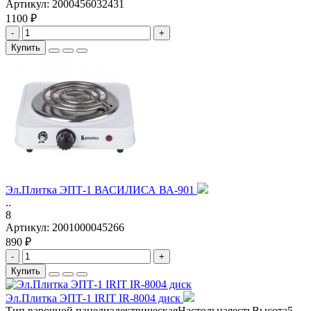
Артикул:
2000456032431
1100 ₽
-
+
Купить
Эл.Плитка ЭПТ-1 ВАСИЛИСА ВА-901
..
8
Артикул:
2001000045266
890 ₽
-
+
Купить
Эл.Плитка ЭПТ-1 IRIT IR-8004 диск
Тип варочной панелиэлектрическаяНастольнаяестьВысота5