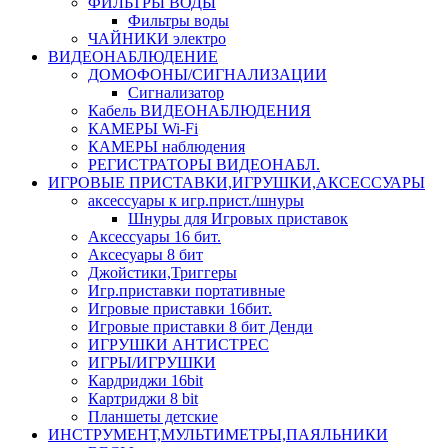
ФИЛЬТРЫ ВОДЫ
Фильтры воды
ЧАЙНИКИ электро
ВИДЕОНАБЛЮДЕНИЕ
ДОМОФОНЫ/СИГНАЛИЗАЦИИ
Сигнализатор
Кабель ВИДЕОНАБЛЮДЕНИЯ
КАМЕРЫ Wi-Fi
КАМЕРЫ наблюдения
РЕГИСТРАТОРЫ ВИДЕОНАБЛ.
ИГРОВЫЕ ПРИСТАВКИ,ИГРУШКИ,АКСЕССУАРЫ
аксесcуары к игр.прист./шнуры
Шнуры для Игровых приставок
Аксессуары 16 бит.
Аксесуары 8 бит
Джойстики,Триггеры
Игр.приставки портативные
Игровые приставки 16бит.
Игровые приставки 8 бит Денди
ИГРУШКИ АНТИСТРЕС
ИГРЫ/ИГРУШКИ
Кардриджи 16bit
Картриджи 8 bit
Планшеты детские
ИНСТРУМЕНТ,МУЛЬТИМЕТРЫ,ПАЯЛЬНИКИ