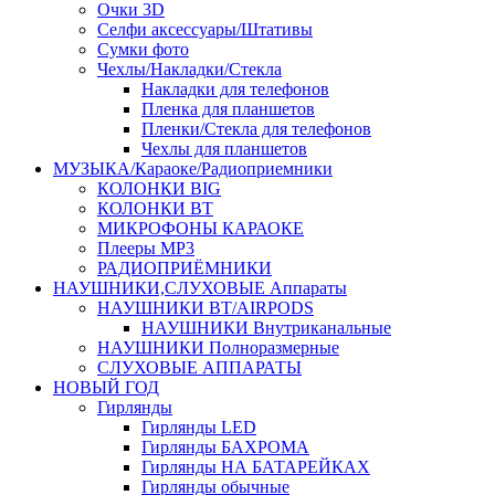
Очки 3D
Селфи аксессуары/Штативы
Сумки фото
Чехлы/Накладки/Стекла
Накладки для телефонов
Пленка для планшетов
Пленки/Стекла для телефонов
Чехлы для планшетов
МУЗЫКА/Караоке/Радиоприемники
КОЛОНКИ BIG
КОЛОНКИ BT
МИКРОФОНЫ КАРАОКЕ
Плееры MP3
РАДИОПРИЁМНИКИ
НАУШНИКИ,СЛУХОВЫЕ Аппараты
НАУШНИКИ BT/AIRPODS
НАУШНИКИ Внутриканальные
НАУШНИКИ Полноразмерные
СЛУХОВЫЕ АППАРАТЫ
НОВЫЙ ГОД
Гирлянды
Гирлянды LED
Гирлянды БАХРОМА
Гирлянды НА БАТАРЕЙКАХ
Гирлянды обычные