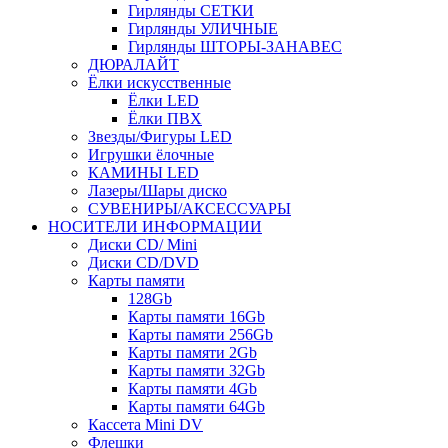
Гирлянды СЕТКИ
Гирлянды УЛИЧНЫЕ
Гирлянды ШТОРЫ-ЗАНАВЕС
ДЮРАЛАЙТ
Ёлки искусственные
Ёлки LED
Ёлки ПВХ
Звезды/Фигуры LED
Игрушки ёлочные
КАМИНЫ LED
Лазеры/Шары диско
СУВЕНИРЫ/АКСЕССУАРЫ
НОСИТЕЛИ ИНФОРМАЦИИ
Диски CD/ Mini
Диски CD/DVD
Карты памяти
128Gb
Карты памяти 16Gb
Карты памяти 256Gb
Карты памяти 2Gb
Карты памяти 32Gb
Карты памяти 4Gb
Карты памяти 64Gb
Кассета Mini DV
Флешки