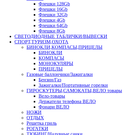
Флешки 128Gb
Флешки 16Gb
Флешки 32Gb
Флешки 4Gb
Флешки 64Gb
Флешки 8Gb
СВЕТОДИОДНЫЕ ТАБЛИЧКИ/ВЫВЕСКИ
СПОРТ,ТУРИЗМ,ОХОТА
БИНОКЛИ,КОМПАСЫ,ПРИЦЕЛЫ
БИНОКЛИ
КОМПАСЫ
МОНОКУЛЯРЫ
ПРИЦЕЛЫ
Газовые баллончики/Зажигалки
Бензин/Газ
Зажигалки/Портативные горелки
ГИРОСКУТЕРЫ,САМОКАТЫ,ВЕЛО товары
Вело-товары
Держатели телефона ВЕЛО
Фонари ВЕЛО
НОЖИ
ОТДЫХ
Решетка гриль
РОГАТКИ
ТЮБИНГ/Надувные санки