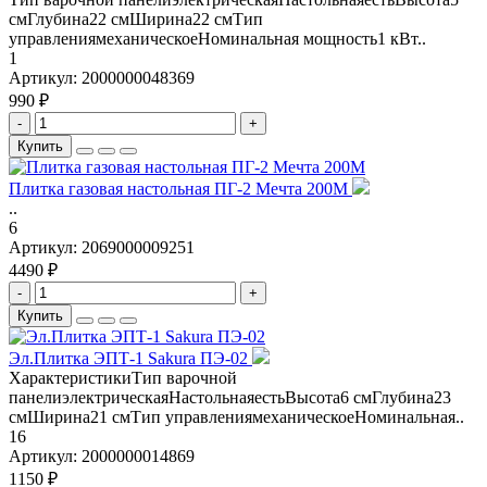
смГлубина22 смШирина22 смТип
управлениямеханическоеНоминальная мощность1 кВт..
1
Артикул:
2000000048369
990 ₽
-
+
Купить
Плитка газовая настольная ПГ-2 Мечта 200М
..
6
Артикул:
2069000009251
4490 ₽
-
+
Купить
Эл.Плитка ЭПТ-1 Sakura ПЭ-02
ХарактеристикиТип варочной
панелиэлектрическаяНастольнаяестьВысота6 смГлубина23
смШирина21 смТип управлениямеханическоеНоминальная..
16
Артикул:
2000000014869
1150 ₽