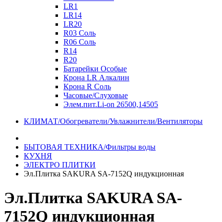
LR1
LR14
LR20
R03 Соль
R06 Соль
R14
R20
Батарейки Особые
Крона LR Алкалин
Крона R Соль
Часовые/Слуховые
Элем.пит.Li-on 26500,14505
КЛИМАТ/Обогреватели/Увлажнители/Вентиляторы
БЫТОВАЯ ТЕХНИКА/Фильтры воды
КУХНЯ
ЭЛЕКТРО ПЛИТКИ
Эл.Плитка SAKURA SA-7152Q индукционная
Эл.Плитка SAKURA SA-
7152Q индукционная