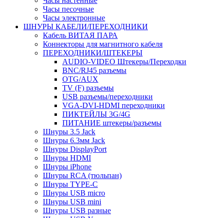
Часы настенные
Часы песочные
Часы электронные
ШНУРЫ КАБЕЛИ/ПЕРЕХОДНИКИ
Кабель ВИТАЯ ПАРА
Коннекторы для магнитного кабеля
ПЕРЕХОДНИКИ/ШТЕКЕРЫ
AUDIO-VIDEO Штекеры/Переходки
BNC/RJ45 разъемы
OTG/AUX
TV (F) разъемы
USB разъемы/переходники
VGA-DVI-HDMI переходники
ПИКТЕЙЛЫ 3G/4G
ПИТАНИЕ штекеры/разъемы
Шнуры 3.5 Jack
Шнуры 6.3мм Jack
Шнуры DisplayPort
Шнуры HDMI
Шнуры iPhone
Шнуры RCA (тюльпан)
Шнуры TYPE-C
Шнуры USB micro
Шнуры USB mini
Шнуры USB разные