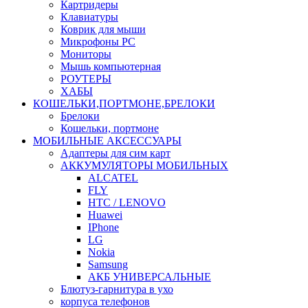
Картридеры
Клавиатуры
Коврик для мыши
Микрофоны PC
Мониторы
Мышь компьютерная
РОУТЕРЫ
ХАБЫ
КОШЕЛЬКИ,ПОРТМОНЕ,БРЕЛОКИ
Брелоки
Кошельки, портмоне
МОБИЛЬНЫЕ АКСЕССУАРЫ
Адаптеры для сим карт
АККУМУЛЯТОРЫ МОБИЛЬНЫХ
ALCATEL
FLY
HTC / LENOVO
Huawei
IPhone
LG
Nokia
Samsung
АКБ УНИВЕРСАЛЬНЫЕ
Блютуз-гарнитура в ухо
корпуса телефонов