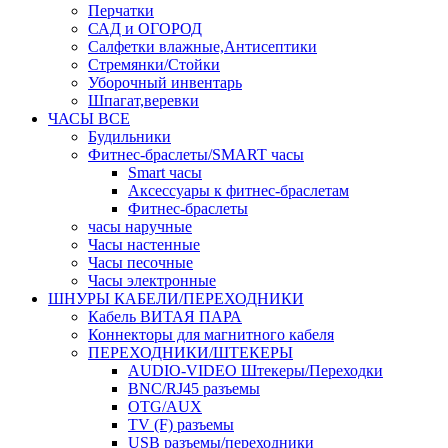
Перчатки
САД и ОГОРОД
Салфетки влажные,Антисептики
Стремянки/Стойки
Уборочный инвентарь
Шпагат,веревки
ЧАСЫ ВСЕ
Будильники
Фитнес-браслеты/SMART часы
Smart часы
Аксессуары к фитнес-браслетам
Фитнес-браслеты
часы наручные
Часы настенные
Часы песочные
Часы электронные
ШНУРЫ КАБЕЛИ/ПЕРЕХОДНИКИ
Кабель ВИТАЯ ПАРА
Коннекторы для магнитного кабеля
ПЕРЕХОДНИКИ/ШТЕКЕРЫ
AUDIO-VIDEO Штекеры/Переходки
BNC/RJ45 разъемы
OTG/AUX
TV (F) разъемы
USB разъемы/переходники