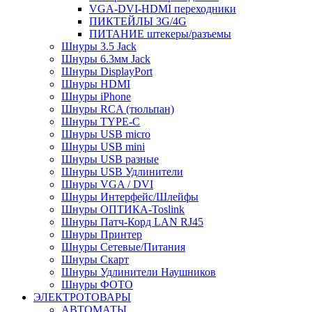
VGA-DVI-HDMI переходники
ПИКТЕЙЛЫ 3G/4G
ПИТАНИЕ штекеры/разъемы
Шнуры 3.5 Jack
Шнуры 6.3мм Jack
Шнуры DisplayPort
Шнуры HDMI
Шнуры iPhone
Шнуры RCA (тюльпан)
Шнуры TYPE-C
Шнуры USB micro
Шнуры USB mini
Шнуры USB разные
Шнуры USB Удлинители
Шнуры VGA / DVI
Шнуры Интерфейс/Шлейфы
Шнуры ОПТИКА-Toslink
Шнуры Патч-Корд LAN RJ45
Шнуры Принтер
Шнуры Сетевые/Питания
Шнуры Скарт
Шнуры Удлинители Наушников
Шнуры ФОТО
ЭЛЕКТРОТОВАРЫ
АВТОМАТЫ