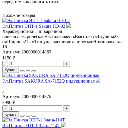
перед тем как написать отзыв
Похожие товары
Эл.Плитка ЭПТ-1 Sakura ПЭ-02
ХарактеристикиТип варочной
панелиэлектрическаяНастольнаяестьВысота6 смГлубина23
смШирина21 смТип управлениямеханическоеНоминальная..
16
Артикул:
2000000014869
1150 ₽
-
+
Купить
Эл.Плитка SAKURA SA-7152Q индукционная
..
3
Артикул:
2000000014876
3990 ₽
-
+
Купить
Эл.Плитка ЭПТ-1 Злата-114Т