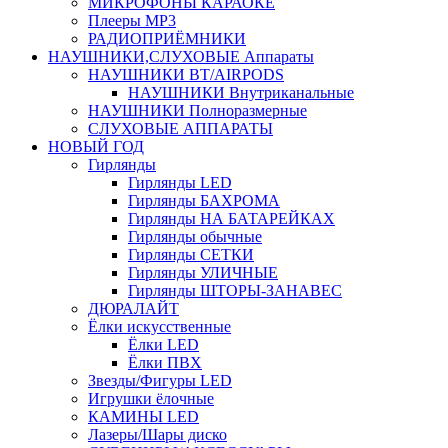
МИКРОФОНЫ КАРАОКЕ
Плееры MP3
РАДИОПРИЁМНИКИ
НАУШНИКИ,СЛУХОВЫЕ Аппараты
НАУШНИКИ BT/AIRPODS
НАУШНИКИ Внутриканальные
НАУШНИКИ Полноразмерные
СЛУХОВЫЕ АППАРАТЫ
НОВЫЙ ГОД
Гирлянды
Гирлянды LED
Гирлянды БАХРОМА
Гирлянды НА БАТАРЕЙКАХ
Гирлянды обычные
Гирлянды СЕТКИ
Гирлянды УЛИЧНЫЕ
Гирлянды ШТОРЫ-ЗАНАВЕС
ДЮРАЛАЙТ
Ёлки искусственные
Ёлки LED
Ёлки ПВХ
Звезды/Фигуры LED
Игрушки ёлочные
КАМИНЫ LED
Лазеры/Шары диско