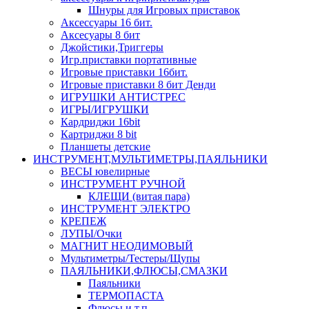
Шнуры для Игровых приставок
Аксессуары 16 бит.
Аксесуары 8 бит
Джойстики,Триггеры
Игр.приставки портативные
Игровые приставки 16бит.
Игровые приставки 8 бит Денди
ИГРУШКИ АНТИСТРЕС
ИГРЫ/ИГРУШКИ
Кардриджи 16bit
Картриджи 8 bit
Планшеты детские
ИНСТРУМЕНТ,МУЛЬТИМЕТРЫ,ПАЯЛЬНИКИ
ВЕСЫ ювелирные
ИНСТРУМЕНТ РУЧНОЙ
КЛЕЩИ (витая пара)
ИНСТРУМЕНТ ЭЛЕКТРО
КРЕПЕЖ
ЛУПЫ/Очки
МАГНИТ НЕОДИМОВЫЙ
Мультиметры/Тестеры/Щупы
ПАЯЛЬНИКИ,ФЛЮСЫ,СМАЗКИ
Паяльники
ТЕРМОПАСТА
Флюсы и т.п.