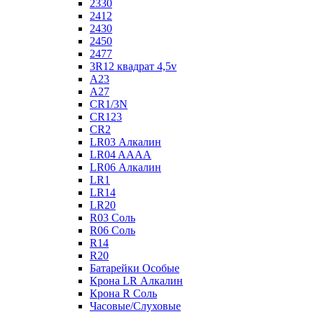
2330
2412
2430
2450
2477
3R12 квадрат 4,5v
A23
A27
CR1/3N
CR123
CR2
LR03 Алкалин
LR04 AAAA
LR06 Алкалин
LR1
LR14
LR20
R03 Соль
R06 Соль
R14
R20
Батарейки Особые
Крона LR Алкалин
Крона R Соль
Часовые/Слуховые