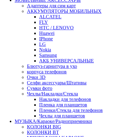
МОБИЛЬНЫЕ АКСЕССУАРЫ
Адаптеры для сим карт
АККУМУЛЯТОРЫ МОБИЛЬНЫХ
ALCATEL
FLY
HTC / LENOVO
Huawei
IPhone
LG
Nokia
Samsung
АКБ УНИВЕРСАЛЬНЫЕ
Блютуз-гарнитура в ухо
корпуса телефонов
Очки 3D
Селфи аксессуары/Штативы
Сумки фото
Чехлы/Накладки/Стекла
Накладки для телефонов
Пленка для планшетов
Пленки/Стекла для телефонов
Чехлы для планшетов
МУЗЫКА/Караоке/Радиоприемники
КОЛОНКИ BIG
КОЛОНКИ BT