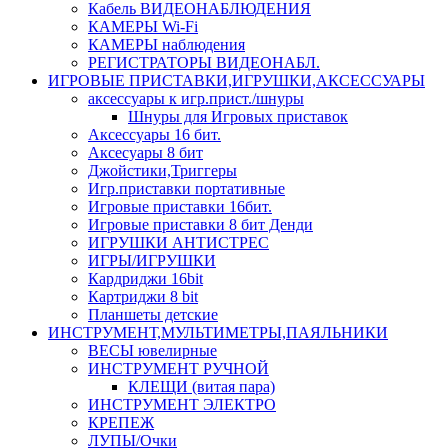
Кабель ВИДЕОНАБЛЮДЕНИЯ
КАМЕРЫ Wi-Fi
КАМЕРЫ наблюдения
РЕГИСТРАТОРЫ ВИДЕОНАБЛ.
ИГРОВЫЕ ПРИСТАВКИ,ИГРУШКИ,АКСЕССУАРЫ
аксесcуары к игр.прист./шнуры
Шнуры для Игровых приставок
Аксессуары 16 бит.
Аксесуары 8 бит
Джойстики,Триггеры
Игр.приставки портативные
Игровые приставки 16бит.
Игровые приставки 8 бит Денди
ИГРУШКИ АНТИСТРЕС
ИГРЫ/ИГРУШКИ
Кардриджи 16bit
Картриджи 8 bit
Планшеты детские
ИНСТРУМЕНТ,МУЛЬТИМЕТРЫ,ПАЯЛЬНИКИ
ВЕСЫ ювелирные
ИНСТРУМЕНТ РУЧНОЙ
КЛЕЩИ (витая пара)
ИНСТРУМЕНТ ЭЛЕКТРО
КРЕПЕЖ
ЛУПЫ/Очки