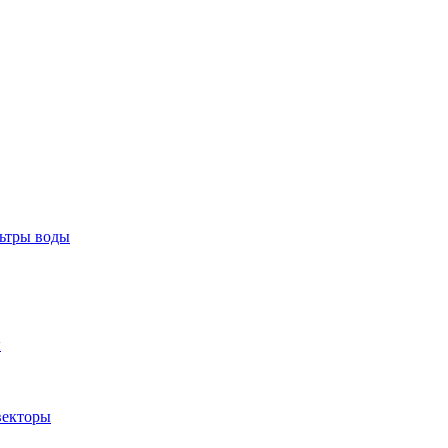
тры воды
ы
екторы