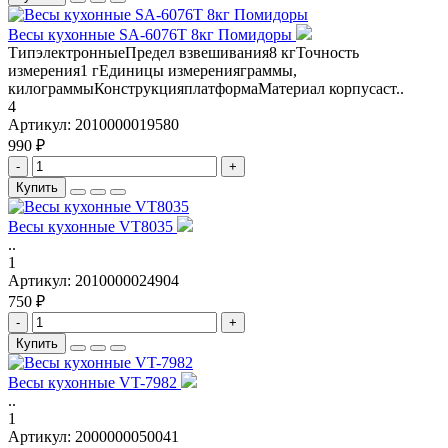
Весы кухонные SA-6076T 8кг Помидоры
ТипэлектронныеПредел взвешивания8 кгТочность
измерения1 гЕдиницы измеренияграммы,
килограммыКонструкцияплатформаМатериал корпусаст..
4
Артикул:
2010000019580
990 ₽
-
+
Купить
Весы кухонные VT8035
..
1
Артикул:
2010000024904
750 ₽
-
+
Купить
Весы кухонные VT-7982
..
1
Артикул:
2000000050041