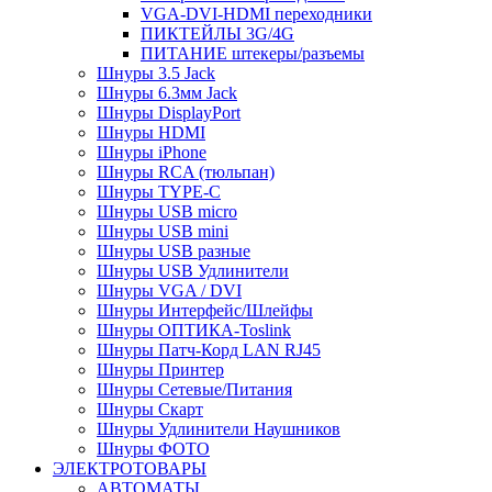
VGA-DVI-HDMI переходники
ПИКТЕЙЛЫ 3G/4G
ПИТАНИЕ штекеры/разъемы
Шнуры 3.5 Jack
Шнуры 6.3мм Jack
Шнуры DisplayPort
Шнуры HDMI
Шнуры iPhone
Шнуры RCA (тюльпан)
Шнуры TYPE-C
Шнуры USB micro
Шнуры USB mini
Шнуры USB разные
Шнуры USB Удлинители
Шнуры VGA / DVI
Шнуры Интерфейс/Шлейфы
Шнуры ОПТИКА-Toslink
Шнуры Патч-Корд LAN RJ45
Шнуры Принтер
Шнуры Сетевые/Питания
Шнуры Скарт
Шнуры Удлинители Наушников
Шнуры ФОТО
ЭЛЕКТРОТОВАРЫ
АВТОМАТЫ