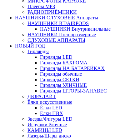
МИКРОФОНЫ КАРАОКЕ
Плееры MP3
РАДИОПРИЁМНИКИ
НАУШНИКИ,СЛУХОВЫЕ Аппараты
НАУШНИКИ BT/AIRPODS
НАУШНИКИ Внутриканальные
НАУШНИКИ Полноразмерные
СЛУХОВЫЕ АППАРАТЫ
НОВЫЙ ГОД
Гирлянды
Гирлянды LED
Гирлянды БАХРОМА
Гирлянды НА БАТАРЕЙКАХ
Гирлянды обычные
Гирлянды СЕТКИ
Гирлянды УЛИЧНЫЕ
Гирлянды ШТОРЫ-ЗАНАВЕС
ДЮРАЛАЙТ
Ёлки искусственные
Ёлки LED
Ёлки ПВХ
Звезды/Фигуры LED
Игрушки ёлочные
КАМИНЫ LED
Лазеры/Шары диско