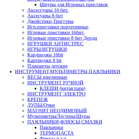
Шнуры для Игровых приставок
Аксессуары 16 бит.
Аксесуары 8 бит
Джойстики,Триггеры
Игр.приставки портативные
Игровые приставки 16бит.
Игровые приставки 8 бит Денди
ИГРУШКИ АНТИСТРЕС
ИГРЫ/ИГРУШКИ
Кардриджи 16bit
Картриджи 8 bit
Планшеты детские
ИНСТРУМЕНТ,МУЛЬТИМЕТРЫ,ПАЯЛЬНИКИ
ВЕСЫ ювелирные
ИНСТРУМЕНТ РУЧНОЙ
КЛЕЩИ (витая пара)
ИНСТРУМЕНТ ЭЛЕКТРО
КРЕПЕЖ
ЛУПЫ/Очки
МАГНИТ НЕОДИМОВЫЙ
Мультиметры/Тестеры/Щупы
ПАЯЛЬНИКИ,ФЛЮСЫ,СМАЗКИ
Паяльники
ТЕРМОПАСТА
Флюсы и т.п.