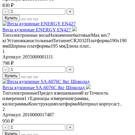
830 ₽
-
+
Купить
Весы кухонные ENERGY EN427
Типэлектронные весыНазначениебытовыеМах вес7
кгУстановканастольныеПитаниеCR2032Платформа190х190
ммШирина платформы195 ммДлина плат..
1
Артикул:
2055000001111
798 ₽
-
+
Купить
Весы кухонные SA-6076C 8кг Шоколад
ТипэлектронныеПредел взвешивания8 кгТочность
измерения1 гЕдиницы измеренияграммы,
килограммыКонструкцияплатформаМатериал корпусаст..
2
Артикул:
2010000017487
950 ₽
-
+
Купить