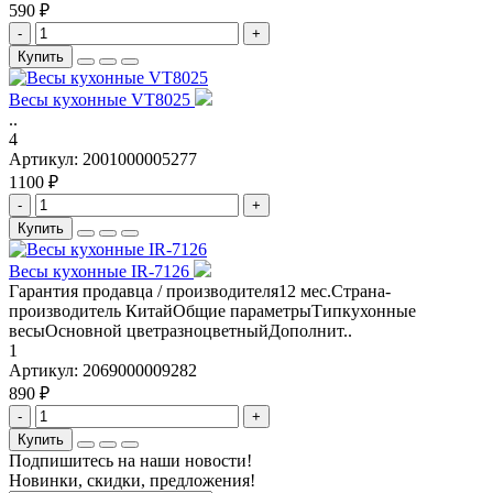
590 ₽
-
+
Купить
Весы кухонные VT8025
..
4
Артикул:
2001000005277
1100 ₽
-
+
Купить
Весы кухонные IR-7126
Гарантия продавца / производителя12 мес.Страна-
производитель КитайОбщие параметрыТипкухонные
весыОсновной цветразноцветныйДополнит..
1
Артикул:
2069000009282
890 ₽
-
+
Купить
Подпишитесь на наши новости!
Новинки, скидки, предложения!