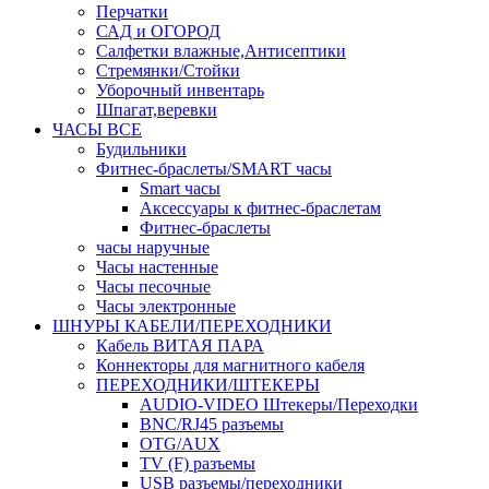
Перчатки
САД и ОГОРОД
Салфетки влажные,Антисептики
Стремянки/Стойки
Уборочный инвентарь
Шпагат,веревки
ЧАСЫ ВСЕ
Будильники
Фитнес-браслеты/SMART часы
Smart часы
Аксессуары к фитнес-браслетам
Фитнес-браслеты
часы наручные
Часы настенные
Часы песочные
Часы электронные
ШНУРЫ КАБЕЛИ/ПЕРЕХОДНИКИ
Кабель ВИТАЯ ПАРА
Коннекторы для магнитного кабеля
ПЕРЕХОДНИКИ/ШТЕКЕРЫ
AUDIO-VIDEO Штекеры/Переходки
BNC/RJ45 разъемы
OTG/AUX
TV (F) разъемы
USB разъемы/переходники