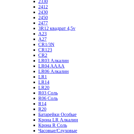
2330
2412
2430
2450
2477
3R12 квадрат 4,5v
A23
A27
CR1/3N
CR123
CR2
LR03 Алкалин
LR04 AAAA
LR06 Алкалин
LR1
LR14
LR20
R03 Соль
R06 Соль
R14
R20
Батарейки Особые
Крона LR Алкалин
Крона R Соль
Часовые/Слуховые