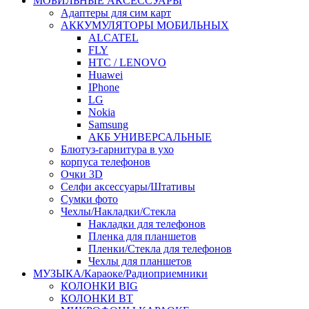
МОБИЛЬНЫЕ АКСЕССУАРЫ
Адаптеры для сим карт
АККУМУЛЯТОРЫ МОБИЛЬНЫХ
ALCATEL
FLY
HTC / LENOVO
Huawei
IPhone
LG
Nokia
Samsung
АКБ УНИВЕРСАЛЬНЫЕ
Блютуз-гарнитура в ухо
корпуса телефонов
Очки 3D
Селфи аксессуары/Штативы
Сумки фото
Чехлы/Накладки/Стекла
Накладки для телефонов
Пленка для планшетов
Пленки/Стекла для телефонов
Чехлы для планшетов
МУЗЫКА/Караоке/Радиоприемники
КОЛОНКИ BIG
КОЛОНКИ BT