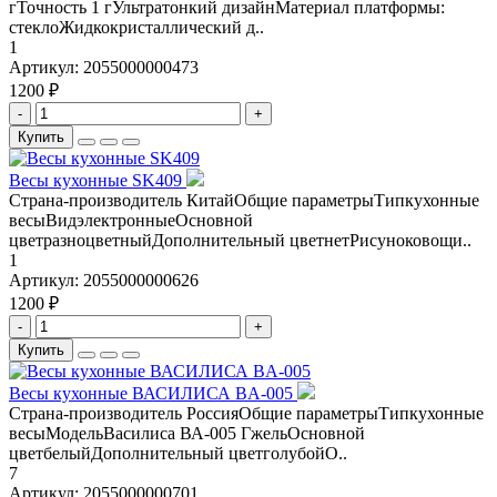
гТочность 1 гУльтратонкий дизайнМатериал платформы:
стеклоЖидкокристаллический д..
1
Артикул:
2055000000473
1200 ₽
-
+
Купить
Весы кухонные SK409
Страна-производитель КитайОбщие параметрыТипкухонные
весыВидэлектронныеОсновной
цветразноцветныйДополнительный цветнетРисуноковощи..
1
Артикул:
2055000000626
1200 ₽
-
+
Купить
Весы кухонные ВАСИЛИСА BA-005
Страна-производитель РоссияОбщие параметрыТипкухонные
весыМодельВасилиса ВА-005 ГжельОсновной
цветбелыйДополнительный цветголубойО..
7
Артикул:
2055000000701