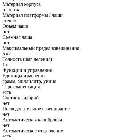
Материал корпуса
пластик
Материал платформы / чаши
стекло
Объем чаши
нет
Съемная чаша
нет
Максимальный предел взвешивания
5 кг
Точность (шаг деления)
1 г
Функции и управление
Единицы измерения
грамм, миллилитр, унция
Тарокомпенсация
есть
Счетчик калорий
нет
Последовательное взвешивание
нет
Автоматическая калибровка
нет
Автоматическое отключение
есть