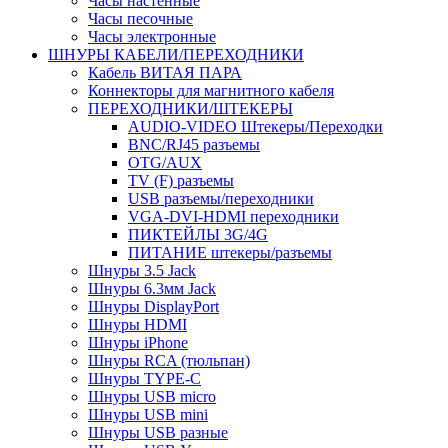
Часы настенные
Часы песочные
Часы электронные
ШНУРЫ КАБЕЛИ/ПЕРЕХОДНИКИ
Кабель ВИТАЯ ПАРА
Коннекторы для магнитного кабеля
ПЕРЕХОДНИКИ/ШТЕКЕРЫ
AUDIO-VIDEO Штекеры/Переходки
BNC/RJ45 разъемы
OTG/AUX
TV (F) разъемы
USB разъемы/переходники
VGA-DVI-HDMI переходники
ПИКТЕЙЛЫ 3G/4G
ПИТАНИЕ штекеры/разъемы
Шнуры 3.5 Jack
Шнуры 6.3мм Jack
Шнуры DisplayPort
Шнуры HDMI
Шнуры iPhone
Шнуры RCA (тюльпан)
Шнуры TYPE-C
Шнуры USB micro
Шнуры USB mini
Шнуры USB разные