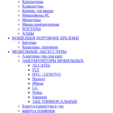
Картридеры
Клавиатуры
Коврик для мыши
Микрофоны PC
Мониторы
Мышь компьютерная
РОУТЕРЫ
ХАБЫ
КОШЕЛЬКИ,ПОРТМОНЕ,БРЕЛОКИ
Брелоки
Кошельки, портмоне
МОБИЛЬНЫЕ АКСЕССУАРЫ
Адаптеры для сим карт
АККУМУЛЯТОРЫ МОБИЛЬНЫХ
ALCATEL
FLY
HTC / LENOVO
Huawei
IPhone
LG
Nokia
Samsung
АКБ УНИВЕРСАЛЬНЫЕ
Блютуз-гарнитура в ухо
корпуса телефонов