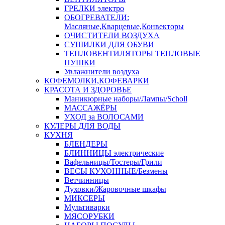
ГРЕЛКИ электро
ОБОГРЕВАТЕЛИ:
Масляные,Кварцевые,Конвекторы
ОЧИСТИТЕЛИ ВОЗДУХА
СУШИЛКИ ДЛЯ ОБУВИ
ТЕПЛОВЕНТИЛЯТОРЫ ТЕПЛОВЫЕ
ПУШКИ
Увлажнители воздуха
КОФЕМОЛКИ,КОФЕВАРКИ
КРАСОТА И ЗДОРОВЬЕ
Маникюрные наборы/Лампы/Scholl
МАССАЖЁРЫ
УХОД за ВОЛОСАМИ
КУЛЕРЫ ДЛЯ ВОДЫ
КУХНЯ
БЛЕНДЕРЫ
БЛИННИЦЫ электрические
Вафельницы/Тостеры/Грили
ВЕСЫ КУХОННЫЕ/Безмены
Ветчинницы
Духовки/Жаровочные шкафы
МИКСЕРЫ
Мультиварки
МЯСОРУБКИ