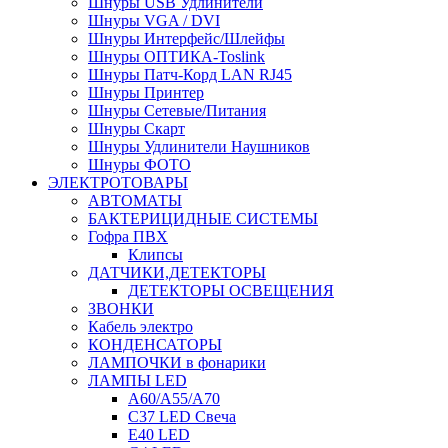
Шнуры USB Удлинители
Шнуры VGA / DVI
Шнуры Интерфейс/Шлейфы
Шнуры ОПТИКА-Toslink
Шнуры Патч-Корд LAN RJ45
Шнуры Принтер
Шнуры Сетевые/Питания
Шнуры Скарт
Шнуры Удлинители Наушников
Шнуры ФОТО
ЭЛЕКТРОТОВАРЫ
АВТОМАТЫ
БАКТЕРИЦИДНЫЕ СИСТЕМЫ
Гофра ПВХ
Клипсы
ДАТЧИКИ,ДЕТЕКТОРЫ
ДЕТЕКТОРЫ ОСВЕЩЕНИЯ
ЗВОНКИ
Кабель электро
КОНДЕНСАТОРЫ
ЛАМПОЧКИ в фонарики
ЛАМПЫ LED
A60/A55/A70
C37 LED Свеча
E40 LED