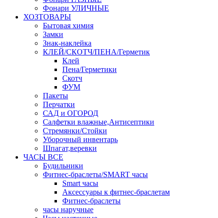
Фонари УЛИЧНЫЕ
ХОЗТОВАРЫ
Бытовая химия
Замки
Знак-наклейка
КЛЕЙ/СКОТЧ/ПЕНА/Герметик
Клей
Пена/Герметики
Скотч
ФУМ
Пакеты
Перчатки
САД и ОГОРОД
Салфетки влажные,Антисептики
Стремянки/Стойки
Уборочный инвентарь
Шпагат,веревки
ЧАСЫ ВСЕ
Будильники
Фитнес-браслеты/SMART часы
Smart часы
Аксессуары к фитнес-браслетам
Фитнес-браслеты
часы наручные