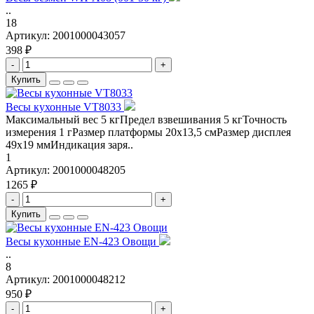
..
18
Артикул:
2001000043057
398 ₽
-
+
Купить
Весы кухонные VT8033
Максимальный вес 5 кгПредел взвешивания 5 кгТочность
измерения 1 гРазмер платформы 20x13,5 смРазмер дисплея
49x19 ммИндикация заря..
1
Артикул:
2001000048205
1265 ₽
-
+
Купить
Весы кухонные EN-423 Овощи
..
8
Артикул:
2001000048212
950 ₽
-
+