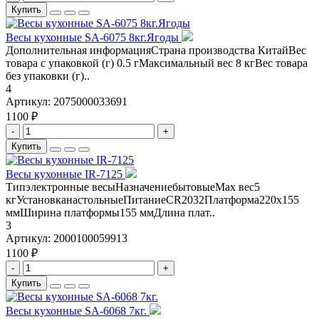
Купить
Весы кухонные SA-6075 8кг.Ягоды
Дополнительная информацияСтрана производства КитайВес
товара с упаковкой (г) 0.5 гМаксимaльный вес 8 кгВес товара
без упаковки (г)..
4
Артикул:
2075000033691
1100 ₽
-
+
Купить
Весы кухонные IR-7125
Типэлектронные весыНазначениебытовыеМах вес5
кгУстановканастольныеПитаниеCR2032Платформа220х155
ммШирина платформы155 ммДлина плат..
3
Артикул:
2000100059913
1100 ₽
-
+
Купить
Весы кухонные SA-6068 7кг.