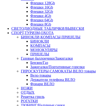
Флешки 128Gb
Флешки 16Gb
Флешки 32Gb
Флешки 4Gb
Флешки 64Gb
Флешки 8Gb
СВЕТОДИОДНЫЕ ТАБЛИЧКИ/ВЫВЕСКИ
СПОРТ,ТУРИЗМ,ОХОТА
БИНОКЛИ,КОМПАСЫ,ПРИЦЕЛЫ
БИНОКЛИ
КОМПАСЫ
МОНОКУЛЯРЫ
ПРИЦЕЛЫ
Газовые баллончики/Зажигалки
Бензин/Газ
Зажигалки/Портативные горелки
ГИРОСКУТЕРЫ,САМОКАТЫ,ВЕЛО товары
Вело-товары
Держатели телефона ВЕЛО
Фонари ВЕЛО
НОЖИ
ОТДЫХ
Решетка гриль
РОГАТКИ
ТЮБИНГ/Надувные санки