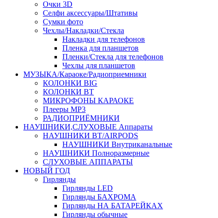
Очки 3D
Селфи аксессуары/Штативы
Сумки фото
Чехлы/Накладки/Стекла
Накладки для телефонов
Пленка для планшетов
Пленки/Стекла для телефонов
Чехлы для планшетов
МУЗЫКА/Караоке/Радиоприемники
КОЛОНКИ BIG
КОЛОНКИ BT
МИКРОФОНЫ КАРАОКЕ
Плееры MP3
РАДИОПРИЁМНИКИ
НАУШНИКИ,СЛУХОВЫЕ Аппараты
НАУШНИКИ BT/AIRPODS
НАУШНИКИ Внутриканальные
НАУШНИКИ Полноразмерные
СЛУХОВЫЕ АППАРАТЫ
НОВЫЙ ГОД
Гирлянды
Гирлянды LED
Гирлянды БАХРОМА
Гирлянды НА БАТАРЕЙКАХ
Гирлянды обычные