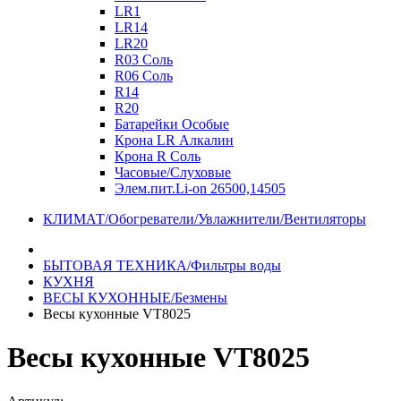
LR1
LR14
LR20
R03 Соль
R06 Соль
R14
R20
Батарейки Особые
Крона LR Алкалин
Крона R Соль
Часовые/Слуховые
Элем.пит.Li-on 26500,14505
КЛИМАТ/Обогреватели/Увлажнители/Вентиляторы
БЫТОВАЯ ТЕХНИКА/Фильтры воды
КУХНЯ
ВЕСЫ КУХОННЫЕ/Безмены
Весы кухонные VT8025
Весы кухонные VT8025