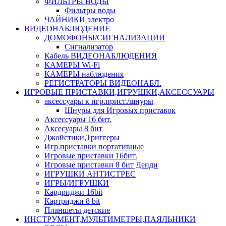
ФИЛЬТРЫ ВОДЫ
Фильтры воды
ЧАЙНИКИ электро
ВИДЕОНАБЛЮДЕНИЕ
ДОМОФОНЫ/СИГНАЛИЗАЦИИ
Сигнализатор
Кабель ВИДЕОНАБЛЮДЕНИЯ
КАМЕРЫ Wi-Fi
КАМЕРЫ наблюдения
РЕГИСТРАТОРЫ ВИДЕОНАБЛ.
ИГРОВЫЕ ПРИСТАВКИ,ИГРУШКИ,АКСЕССУАРЫ
аксесcуары к игр.прист./шнуры
Шнуры для Игровых приставок
Аксессуары 16 бит.
Аксесуары 8 бит
Джойстики,Триггеры
Игр.приставки портативные
Игровые приставки 16бит.
Игровые приставки 8 бит Денди
ИГРУШКИ АНТИСТРЕС
ИГРЫ/ИГРУШКИ
Кардриджи 16bit
Картриджи 8 bit
Планшеты детские
ИНСТРУМЕНТ,МУЛЬТИМЕТРЫ,ПАЯЛЬНИКИ