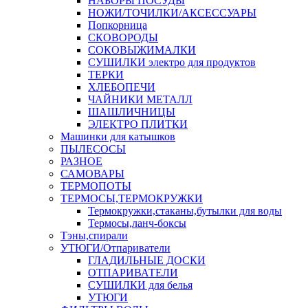
НАБОРЫ ПОСУДЫ
НОЖИ/ТОЧИЛКИ/АКСЕССУАРЫ
Попкорница
СКОВОРОДЫ
СОКОВЫЖИМАЛКИ
СУШИЛКИ электро для продуктов
ТЕРКИ
ХЛЕБОПЕЧИ
ЧАЙНИКИ МЕТАЛЛ
ШАШЛИЧНИЦЫ
ЭЛЕКТРО ПЛИТКИ
Машинки для катышков
ПЫЛЕСОСЫ
РАЗНОЕ
САМОВАРЫ
ТЕРМОПОТЫ
ТЕРМОСЫ,ТЕРМОКРУЖКИ
Термокружки,стаканы,бутылки для воды
Термосы,ланч-боксы
Тэны,спирали
УТЮГИ/Отпариватели
ГЛАДИЛЬНЫЕ ДОСКИ
ОТПАРИВАТЕЛИ
СУШИЛКИ для белья
УТЮГИ