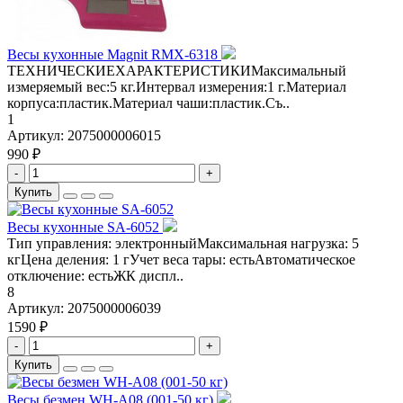
Весы кухонные Magnit RMX-6318
ТЕХНИЧЕСКИЕХАРАКТЕРИСТИКИМаксимальный
измеряемый вес:5 кг.Интервал измерения:1 г.Материал
корпуса:пластик.Материал чаши:пластик.Съ..
1
Артикул:
2075000006015
990 ₽
-
+
Купить
Весы кухонные SA-6052
Тип управления: электронныйМаксимальная нагрузка: 5
кгЦена деления: 1 гУчет веса тары: естьАвтоматическое
отключение: естьЖК диспл..
8
Артикул:
2075000006039
1590 ₽
-
+
Купить
Весы безмен WH-A08 (001-50 кг)