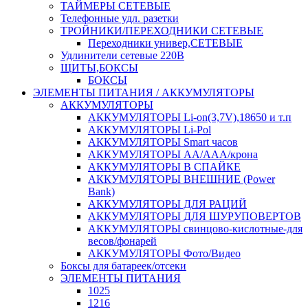
ТАЙМЕРЫ СЕТЕВЫЕ
Телефонные удл. разетки
ТРОЙНИКИ/ПЕРЕХОДНИКИ СЕТЕВЫЕ
Переходники универ,СЕТЕВЫЕ
Удлинители сетевые 220В
ЩИТЫ,БОКСЫ
БОКСЫ
ЭЛЕМЕНТЫ ПИТАНИЯ / АККУМУЛЯТОРЫ
АККУМУЛЯТОРЫ
АККУМУЛЯТОРЫ Li-on(3,7V),18650 и т.п
АККУМУЛЯТОРЫ Li-Pol
АККУМУЛЯТОРЫ Smart часов
АККУМУЛЯТОРЫ АА/ААА/крона
АККУМУЛЯТОРЫ В СПАЙКЕ
АККУМУЛЯТОРЫ ВНЕШНИЕ (Power
Bank)
АККУМУЛЯТОРЫ ДЛЯ РАЦИЙ
АККУМУЛЯТОРЫ ДЛЯ ШУРУПОВЕРТОВ
АККУМУЛЯТОРЫ свинцово-кислотные-для
весов/фонарей
АККУМУЛЯТОРЫ Фото/Видео
Боксы для батареек/отсеки
ЭЛЕМЕНТЫ ПИТАНИЯ
1025
1216