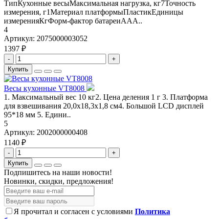
ТипКухонные весыМаксимальная нагрузка, кг7Точность
измерения, г1Материал платформыПластикЕдиницы
измеренияКгФорм-фактор батареиAAA..
4
Артикул:
2075000003052
1397 ₽
-
+
Купить
Весы кухонные VT8008
1. Максимальный вес 10 кг2. Цена деления 1 г 3. Платформа
для взвешивания 20,0х18,3х1,8 см4. Большой LCD дисплей
95*18 мм 5. Едини..
5
Артикул:
2002000000408
1140 ₽
-
+
Купить
Подпишитесь на наши новости!
Новинки, скидки, предложения!
Я прочитал и согласен с условиями
Политика