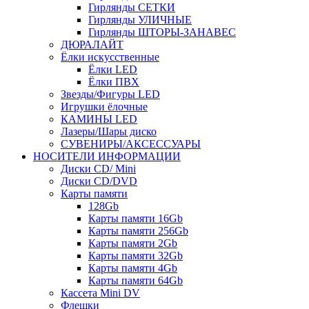
Гирлянды СЕТКИ
Гирлянды УЛИЧНЫЕ
Гирлянды ШТОРЫ-ЗАНАВЕС
ДЮРАЛАЙТ
Ёлки искусственные
Ёлки LED
Ёлки ПВХ
Звезды/Фигуры LED
Игрушки ёлочные
КАМИНЫ LED
Лазеры/Шары диско
СУВЕНИРЫ/АКСЕССУАРЫ
НОСИТЕЛИ ИНФОРМАЦИИ
Диски CD/ Mini
Диски CD/DVD
Карты памяти
128Gb
Карты памяти 16Gb
Карты памяти 256Gb
Карты памяти 2Gb
Карты памяти 32Gb
Карты памяти 4Gb
Карты памяти 64Gb
Кассета Mini DV
Флешки