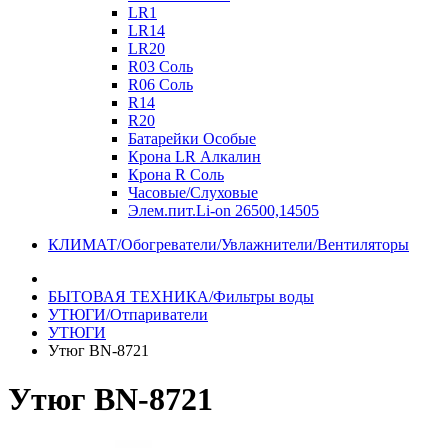
LR1
LR14
LR20
R03 Соль
R06 Соль
R14
R20
Батарейки Особые
Крона LR Алкалин
Крона R Соль
Часовые/Слуховые
Элем.пит.Li-on 26500,14505
КЛИМАТ/Обогреватели/Увлажнители/Вентиляторы
БЫТОВАЯ ТЕХНИКА/Фильтры воды
УТЮГИ/Отпариватели
УТЮГИ
Утюг BN-8721
Утюг BN-8721