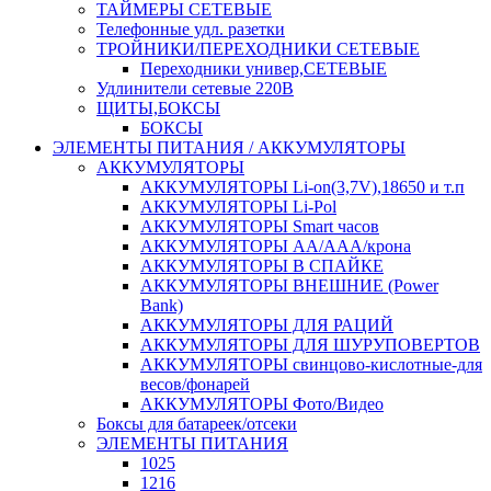
ТАЙМЕРЫ СЕТЕВЫЕ
Телефонные удл. разетки
ТРОЙНИКИ/ПЕРЕХОДНИКИ СЕТЕВЫЕ
Переходники универ,СЕТЕВЫЕ
Удлинители сетевые 220В
ЩИТЫ,БОКСЫ
БОКСЫ
ЭЛЕМЕНТЫ ПИТАНИЯ / АККУМУЛЯТОРЫ
АККУМУЛЯТОРЫ
АККУМУЛЯТОРЫ Li-on(3,7V),18650 и т.п
АККУМУЛЯТОРЫ Li-Pol
АККУМУЛЯТОРЫ Smart часов
АККУМУЛЯТОРЫ АА/ААА/крона
АККУМУЛЯТОРЫ В СПАЙКЕ
АККУМУЛЯТОРЫ ВНЕШНИЕ (Power
Bank)
АККУМУЛЯТОРЫ ДЛЯ РАЦИЙ
АККУМУЛЯТОРЫ ДЛЯ ШУРУПОВЕРТОВ
АККУМУЛЯТОРЫ свинцово-кислотные-для
весов/фонарей
АККУМУЛЯТОРЫ Фото/Видео
Боксы для батареек/отсеки
ЭЛЕМЕНТЫ ПИТАНИЯ
1025
1216