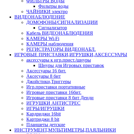
ФИЛЬТРЫ ВОДЫ
Фильтры воды
ЧАЙНИКИ электро
ВИДЕОНАБЛЮДЕНИЕ
ДОМОФОНЫ/СИГНАЛИЗАЦИИ
Сигнализатор
Кабель ВИДЕОНАБЛЮДЕНИЯ
КАМЕРЫ Wi-Fi
КАМЕРЫ наблюдения
РЕГИСТРАТОРЫ ВИДЕОНАБЛ.
ИГРОВЫЕ ПРИСТАВКИ,ИГРУШКИ,АКСЕССУАРЫ
аксесcуары к игр.прист./шнуры
Шнуры для Игровых приставок
Аксессуары 16 бит.
Аксесуары 8 бит
Джойстики,Триггеры
Игр.приставки портативные
Игровые приставки 16бит.
Игровые приставки 8 бит Денди
ИГРУШКИ АНТИСТРЕС
ИГРЫ/ИГРУШКИ
Кардриджи 16bit
Картриджи 8 bit
Планшеты детские
ИНСТРУМЕНТ,МУЛЬТИМЕТРЫ,ПАЯЛЬНИКИ