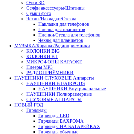
Очки 3D
Селфи аксессуары/Штативы
Сумки фото
Чехлы/Накладки/Стекла
Накладки для телефонов
Пленка для планшетов
Пленки/Стекла для телефонов
Чехлы для планшетов
МУЗЫКА/Караоке/Радиоприемники
КОЛОНКИ BIG
КОЛОНКИ BT
МИКРОФОНЫ КАРАОКЕ
Плееры MP3
РАДИОПРИЁМНИКИ
НАУШНИКИ,СЛУХОВЫЕ Аппараты
НАУШНИКИ BT/AIRPODS
НАУШНИКИ Внутриканальные
НАУШНИКИ Полноразмерные
СЛУХОВЫЕ АППАРАТЫ
НОВЫЙ ГОД
Гирлянды
Гирлянды LED
Гирлянды БАХРОМА
Гирлянды НА БАТАРЕЙКАХ
Гирлянды обычные