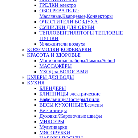
ГРЕЛКИ электро
ОБОГРЕВАТЕЛИ:
Масляные,Кварцевые,Конвекторы
ОЧИСТИТЕЛИ ВОЗДУХА
СУШИЛКИ ДЛЯ ОБУВИ
ТЕПЛОВЕНТИЛЯТОРЫ ТЕПЛОВЫЕ
ПУШКИ
Увлажнители воздуха
КОФЕМОЛКИ,КОФЕВАРКИ
КРАСОТА И ЗДОРОВЬЕ
Маникюрные наборы/Лампы/Scholl
МАССАЖЁРЫ
УХОД за ВОЛОСАМИ
КУЛЕРЫ ДЛЯ ВОДЫ
КУХНЯ
БЛЕНДЕРЫ
БЛИННИЦЫ электрические
Вафельницы/Тостеры/Грили
ВЕСЫ КУХОННЫЕ/Безмены
Ветчинницы
Духовки/Жаровочные шкафы
МИКСЕРЫ
Мультиварки
МЯСОРУБКИ