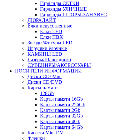
Гирлянды СЕТКИ
Гирлянды УЛИЧНЫЕ
Гирлянды ШТОРЫ-ЗАНАВЕС
ДЮРАЛАЙТ
Ёлки искусственные
Ёлки LED
Ёлки ПВХ
Звезды/Фигуры LED
Игрушки ёлочные
КАМИНЫ LED
Лазеры/Шары диско
СУВЕНИРЫ/АКСЕССУАРЫ
НОСИТЕЛИ ИНФОРМАЦИИ
Диски CD/ Mini
Диски CD/DVD
Карты памяти
128Gb
Карты памяти 16Gb
Карты памяти 256Gb
Карты памяти 2Gb
Карты памяти 32Gb
Карты памяти 4Gb
Карты памяти 64Gb
Кассета Mini DV
Флешки