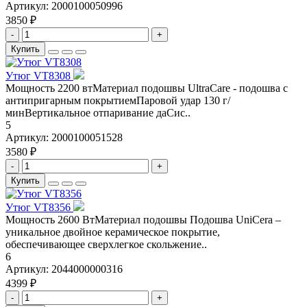
Артикул:
2000100050996
3850 ₽
-
+
Купить
Утюг VT8308
Мощность 2200 втМатериал подошвы UltraCare - подошва с
антипригарным покрытиемПаровой удар 130 г/
минВертикальное отпаривание даСис..
5
Артикул:
2000100051528
3580 ₽
-
+
Купить
Утюг VT8356
Мощность 2600 ВтМатериал подошвы Подошва UniCera –
уникальное двойное керамическое покрытие,
обеспечивающее сверхлегкое скольжение..
6
Артикул:
2044000000316
4399 ₽
-
+