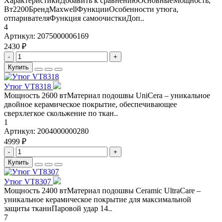
ХарактеристикиДобавить к сравнениюОсновныеМощность,
Вт2200БрендMaxwellФункцииОсобенности утюга,
отпаривателяФункция самоочисткиДоп..
4
Артикул:
2075000006169
2430 ₽
-
+
Купить
Утюг VT8318
Мощность 2600 втМатериал подошвы UniCera – уникальное
двойное керамическое покрытие, обеспечивающее
сверхлегкое скольжение по ткан..
1
Артикул:
2004000000280
4999 ₽
-
+
Купить
Утюг VT8307
Мощность 2400 втМатериал подошвы Ceramic UltraCare –
уникальное керамическое покрытие для максимальной
защиты тканиПаровой удар 14..
7