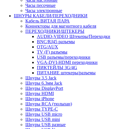
Часы настенные
Часы песочные
Часы электронные
ШНУРЫ КАБЕЛИ/ПЕРЕХОДНИКИ
Кабель ВИТАЯ ПАРА
Коннекторы для магнитного кабеля
ПЕРЕХОДНИКИ/ШТЕКЕРЫ
AUDIO-VIDEO Штекеры/Переходки
BNC/RJ45 разъемы
OTG/AUX
TV (F) разъемы
USB разъемы/переходники
VGA-DVI-HDMI переходники
ПИКТЕЙЛЫ 3G/4G
ПИТАНИЕ штекеры/разъемы
Шнуры 3.5 Jack
Шнуры 6.3мм Jack
Шнуры DisplayPort
Шнуры HDMI
Шнуры iPhone
Шнуры RCA (тюльпан)
Шнуры TYPE-C
Шнуры USB micro
Шнуры USB mini
Шнуры USB разные