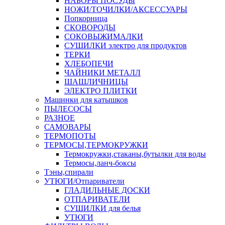
НАБОРЫ ПОСУДЫ
НОЖИ/ТОЧИЛКИ/АКСЕССУАРЫ
Попкорница
СКОВОРОДЫ
СОКОВЫЖИМАЛКИ
СУШИЛКИ электро для продуктов
ТЕРКИ
ХЛЕБОПЕЧИ
ЧАЙНИКИ МЕТАЛЛ
ШАШЛИЧНИЦЫ
ЭЛЕКТРО ПЛИТКИ
Машинки для катышков
ПЫЛЕСОСЫ
РАЗНОЕ
САМОВАРЫ
ТЕРМОПОТЫ
ТЕРМОСЫ,ТЕРМОКРУЖКИ
Термокружки,стаканы,бутылки для воды
Термосы,ланч-боксы
Тэны,спирали
УТЮГИ/Отпариватели
ГЛАДИЛЬНЫЕ ДОСКИ
ОТПАРИВАТЕЛИ
СУШИЛКИ для белья
УТЮГИ