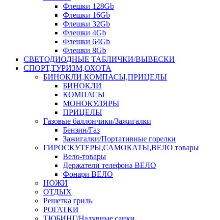
Флешки 128Gb
Флешки 16Gb
Флешки 32Gb
Флешки 4Gb
Флешки 64Gb
Флешки 8Gb
СВЕТОДИОДНЫЕ ТАБЛИЧКИ/ВЫВЕСКИ
СПОРТ,ТУРИЗМ,ОХОТА
БИНОКЛИ,КОМПАСЫ,ПРИЦЕЛЫ
БИНОКЛИ
КОМПАСЫ
МОНОКУЛЯРЫ
ПРИЦЕЛЫ
Газовые баллончики/Зажигалки
Бензин/Газ
Зажигалки/Портативные горелки
ГИРОСКУТЕРЫ,САМОКАТЫ,ВЕЛО товары
Вело-товары
Держатели телефона ВЕЛО
Фонари ВЕЛО
НОЖИ
ОТДЫХ
Решетка гриль
РОГАТКИ
ТЮБИНГ/Надувные санки