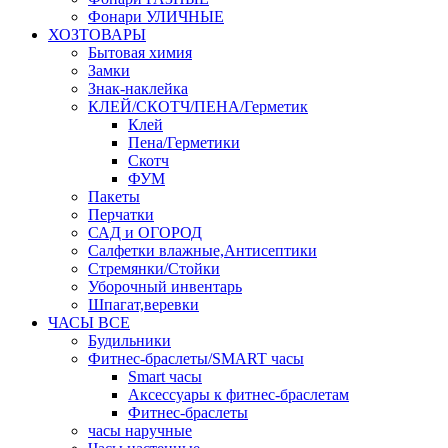
Фонари УЛИЧНЫЕ
ХОЗТОВАРЫ
Бытовая химия
Замки
Знак-наклейка
КЛЕЙ/СКОТЧ/ПЕНА/Герметик
Клей
Пена/Герметики
Скотч
ФУМ
Пакеты
Перчатки
САД и ОГОРОД
Салфетки влажные,Антисептики
Стремянки/Стойки
Уборочный инвентарь
Шпагат,веревки
ЧАСЫ ВСЕ
Будильники
Фитнес-браслеты/SMART часы
Smart часы
Аксессуары к фитнес-браслетам
Фитнес-браслеты
часы наручные