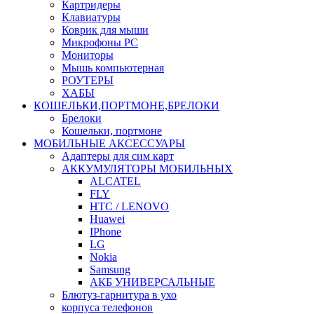
Картридеры
Клавиатуры
Коврик для мыши
Микрофоны PC
Мониторы
Мышь компьютерная
РОУТЕРЫ
ХАБЫ
КОШЕЛЬКИ,ПОРТМОНЕ,БРЕЛОКИ
Брелоки
Кошельки, портмоне
МОБИЛЬНЫЕ АКСЕССУАРЫ
Адаптеры для сим карт
АККУМУЛЯТОРЫ МОБИЛЬНЫХ
ALCATEL
FLY
HTC / LENOVO
Huawei
IPhone
LG
Nokia
Samsung
АКБ УНИВЕРСАЛЬНЫЕ
Блютуз-гарнитура в ухо
корпуса телефонов