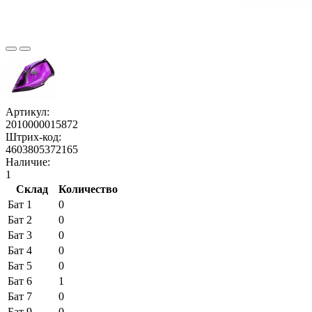
Артикул:
2010000015872
Штрих-код:
4603805372165
Наличие:
1
Склад
Количество
Бат 1
0
Бат 2
0
Бат 3
0
Бат 4
0
Бат 5
0
Бат 6
1
Бат 7
0
Бат 9
0