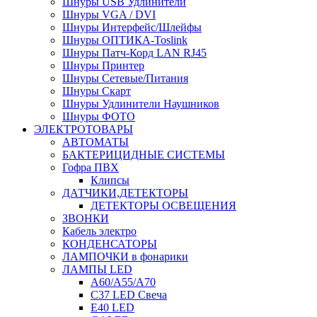
Шнуры USB Удлинители
Шнуры VGA / DVI
Шнуры Интерфейс/Шлейфы
Шнуры ОПТИКА-Toslink
Шнуры Патч-Корд LAN RJ45
Шнуры Принтер
Шнуры Сетевые/Питания
Шнуры Скарт
Шнуры Удлинители Наушников
Шнуры ФОТО
ЭЛЕКТРОТОВАРЫ
АВТОМАТЫ
БАКТЕРИЦИДНЫЕ СИСТЕМЫ
Гофра ПВХ
Клипсы
ДАТЧИКИ,ДЕТЕКТОРЫ
ДЕТЕКТОРЫ ОСВЕЩЕНИЯ
ЗВОНКИ
Кабель электро
КОНДЕНСАТОРЫ
ЛАМПОЧКИ в фонарики
ЛАМПЫ LED
A60/A55/A70
C37 LED Свеча
E40 LED