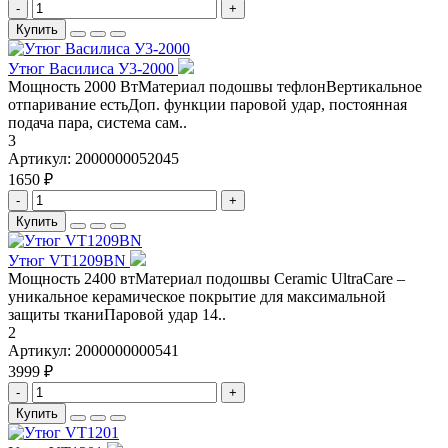
-
+
Купить
Утюг Василиса У3-2000
Мощность 2000 ВтМатериал подошвы тефлонВертикальное
отпаривание естьДоп. функции паровой удар, постоянная
подача пара, система сам..
3
Артикул:
2000000052045
1650 ₽
-
+
Купить
Утюг VT1209BN
Мощность 2400 втМатериал подошвы Ceramic UltraCare –
уникальное керамическое покрытие для максимальной
защиты тканиПаровой удар 14..
2
Артикул:
2000000000541
3999 ₽
-
+
Купить