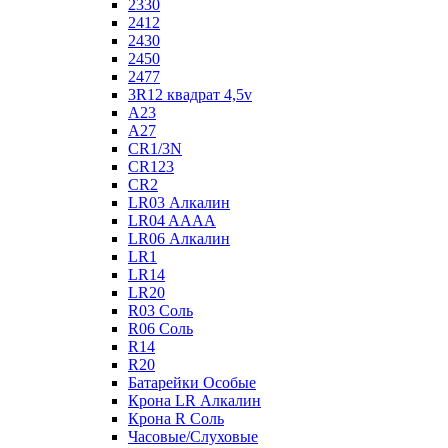
2330
2412
2430
2450
2477
3R12 квадрат 4,5v
A23
A27
CR1/3N
CR123
CR2
LR03 Алкалин
LR04 AAAA
LR06 Алкалин
LR1
LR14
LR20
R03 Соль
R06 Соль
R14
R20
Батарейки Особые
Крона LR Алкалин
Крона R Соль
Часовые/Слуховые