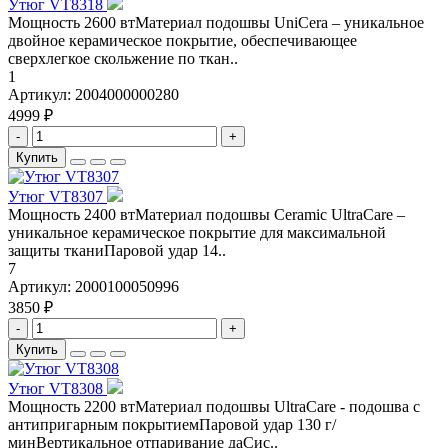
Утюг VT8318
Мощность 2600 втМатериал подошвы UniCera – уникальное
двойное керамическое покрытие, обеспечивающее
сверхлегкое скольжение по ткан..
1
Артикул:
2004000000280
4999 ₽
-
+
Купить
Утюг VT8307
Мощность 2400 втМатериал подошвы Ceramic UltraCare –
уникальное керамическое покрытие для максимальной
защиты тканиПаровой удар 14..
7
Артикул:
2000100050996
3850 ₽
-
+
Купить
Утюг VT8308
Мощность 2200 втМатериал подошвы UltraCare - подошва с
антипригарным покрытиемПаровой удар 130 г/
минВертикальное отпаривание даСис..