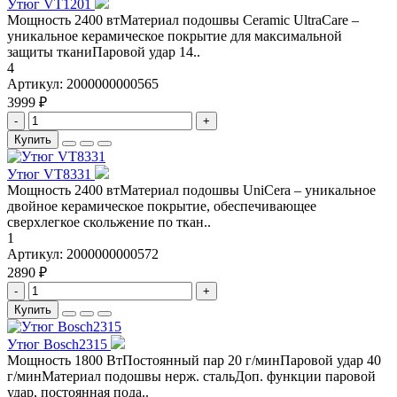
Утюг VT1201
Мощность 2400 втМатериал подошвы Ceramic UltraCare –
уникальное керамическое покрытие для максимальной
защиты тканиПаровой удар 14..
4
Артикул:
2000000000565
3999 ₽
-
+
Купить
Утюг VT8331
Мощность 2400 втМатериал подошвы UniCera – уникальное
двойное керамическое покрытие, обеспечивающее
сверхлегкое скольжение по ткан..
1
Артикул:
2000000000572
2890 ₽
-
+
Купить
Утюг Bosch2315
Мощность 1800 ВтПостоянный пар 20 г/минПаровой удар 40
г/минМатериал подошвы нерж. стальДоп. функции паровой
удар, постоянная пода..