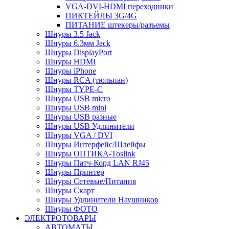
VGA-DVI-HDMI переходники
ПИКТЕЙЛЫ 3G/4G
ПИТАНИЕ штекеры/разъемы
Шнуры 3.5 Jack
Шнуры 6.3мм Jack
Шнуры DisplayPort
Шнуры HDMI
Шнуры iPhone
Шнуры RCA (тюльпан)
Шнуры TYPE-C
Шнуры USB micro
Шнуры USB mini
Шнуры USB разные
Шнуры USB Удлинители
Шнуры VGA / DVI
Шнуры Интерфейс/Шлейфы
Шнуры ОПТИКА-Toslink
Шнуры Патч-Корд LAN RJ45
Шнуры Принтер
Шнуры Сетевые/Питания
Шнуры Скарт
Шнуры Удлинители Наушников
Шнуры ФОТО
ЭЛЕКТРОТОВАРЫ
АВТОМАТЫ