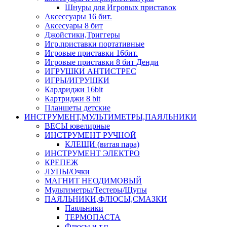
Шнуры для Игровых приставок
Аксессуары 16 бит.
Аксесуары 8 бит
Джойстики,Триггеры
Игр.приставки портативные
Игровые приставки 16бит.
Игровые приставки 8 бит Денди
ИГРУШКИ АНТИСТРЕС
ИГРЫ/ИГРУШКИ
Кардриджи 16bit
Картриджи 8 bit
Планшеты детские
ИНСТРУМЕНТ,МУЛЬТИМЕТРЫ,ПАЯЛЬНИКИ
ВЕСЫ ювелирные
ИНСТРУМЕНТ РУЧНОЙ
КЛЕЩИ (витая пара)
ИНСТРУМЕНТ ЭЛЕКТРО
КРЕПЕЖ
ЛУПЫ/Очки
МАГНИТ НЕОДИМОВЫЙ
Мультиметры/Тестеры/Щупы
ПАЯЛЬНИКИ,ФЛЮСЫ,СМАЗКИ
Паяльники
ТЕРМОПАСТА
Флюсы и т.п.