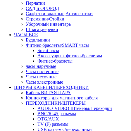
Перчатки
САД и ОГОРОД
Салфетки влажные,Антисептики
Стремянки/Стойки
Уборочный инвентарь
Шпагат,веревки
ЧАСЫ ВСЕ
Будильники
Фитнес-браслеты/SMART часы
Smart часы
Аксессуары к фитнес-браслетам
Фитнес-браслеты
часы наручные
Часы настенные
Часы песочные
Часы электронные
ШНУРЫ КАБЕЛИ/ПЕРЕХОДНИКИ
Кабель ВИТАЯ ПАРА
Коннекторы для магнитного кабеля
ПЕРЕХОДНИКИ/ШТЕКЕРЫ
AUDIO-VIDEO Штекеры/Переходки
BNC/RJ45 разъемы
OTG/AUX
TV (F) разъемы
USB разъемы/переходники