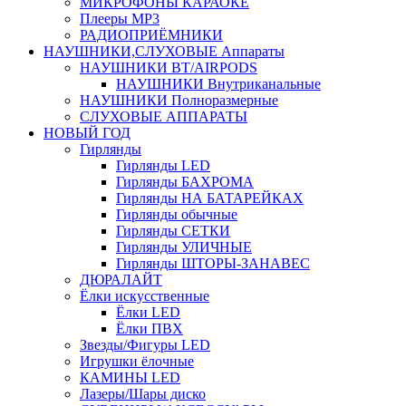
МИКРОФОНЫ КАРАОКЕ
Плееры MP3
РАДИОПРИЁМНИКИ
НАУШНИКИ,СЛУХОВЫЕ Аппараты
НАУШНИКИ BT/AIRPODS
НАУШНИКИ Внутриканальные
НАУШНИКИ Полноразмерные
СЛУХОВЫЕ АППАРАТЫ
НОВЫЙ ГОД
Гирлянды
Гирлянды LED
Гирлянды БАХРОМА
Гирлянды НА БАТАРЕЙКАХ
Гирлянды обычные
Гирлянды СЕТКИ
Гирлянды УЛИЧНЫЕ
Гирлянды ШТОРЫ-ЗАНАВЕС
ДЮРАЛАЙТ
Ёлки искусственные
Ёлки LED
Ёлки ПВХ
Звезды/Фигуры LED
Игрушки ёлочные
КАМИНЫ LED
Лазеры/Шары диско