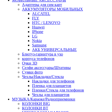
МОБИЛЬНЫЕ АКСЕССУАРЫ
Адаптеры для сим карт
АККУМУЛЯТОРЫ МОБИЛЬНЫХ
ALCATEL
FLY
HTC / LENOVO
Huawei
IPhone
LG
Nokia
Samsung
АКБ УНИВЕРСАЛЬНЫЕ
Блютуз-гарнитура в ухо
корпуса телефонов
Очки 3D
Селфи аксессуары/Штативы
Сумки фото
Чехлы/Накладки/Стекла
Накладки для телефонов
Пленка для планшетов
Пленки/Стекла для телефонов
Чехлы для планшетов
МУЗЫКА/Караоке/Радиоприемники
КОЛОНКИ BIG
КОЛОНКИ BT