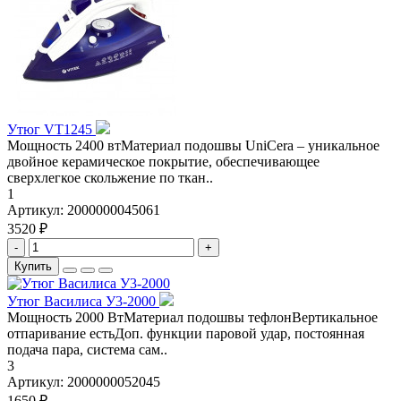
Утюг VT1245
Мощность 2400 втМатериал подошвы UniCera – уникальное
двойное керамическое покрытие, обеспечивающее
сверхлегкое скольжение по ткан..
1
Артикул:
2000000045061
3520 ₽
-
+
Купить
Утюг Василиса У3-2000
Мощность 2000 ВтМатериал подошвы тефлонВертикальное
отпаривание естьДоп. функции паровой удар, постоянная
подача пара, система сам..
3
Артикул:
2000000052045
1650 ₽