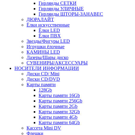
Гирлянды СЕТКИ
Гирлянды УЛИЧНЫЕ
Гирлянды ШТОРЫ-ЗАНАВЕС
ДЮРАЛАЙТ
Ёлки искусственные
Ёлки LED
Ёлки ПВХ
Звезды/Фигуры LED
Игрушки ёлочные
КАМИНЫ LED
Лазеры/Шары диско
СУВЕНИРЫ/АКСЕССУАРЫ
НОСИТЕЛИ ИНФОРМАЦИИ
Диски CD/ Mini
Диски CD/DVD
Карты памяти
128Gb
Карты памяти 16Gb
Карты памяти 256Gb
Карты памяти 2Gb
Карты памяти 32Gb
Карты памяти 4Gb
Карты памяти 64Gb
Кассета Mini DV
Флешки