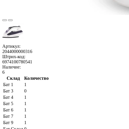
Артикул:
2044000000316
Штрих-код:
6974100780541
Наличие:
6
Склад
Количество
Бат 1
1
Бат 3
0
Бат 4
1
Бат 5
1
Бат 6
1
Бат 7
1
Бат 9
1
Бат Склад
0