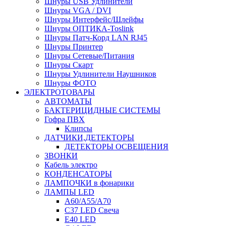
Шнуры USB Удлинители
Шнуры VGA / DVI
Шнуры Интерфейс/Шлейфы
Шнуры ОПТИКА-Toslink
Шнуры Патч-Корд LAN RJ45
Шнуры Принтер
Шнуры Сетевые/Питания
Шнуры Скарт
Шнуры Удлинители Наушников
Шнуры ФОТО
ЭЛЕКТРОТОВАРЫ
АВТОМАТЫ
БАКТЕРИЦИДНЫЕ СИСТЕМЫ
Гофра ПВХ
Клипсы
ДАТЧИКИ,ДЕТЕКТОРЫ
ДЕТЕКТОРЫ ОСВЕЩЕНИЯ
ЗВОНКИ
Кабель электро
КОНДЕНСАТОРЫ
ЛАМПОЧКИ в фонарики
ЛАМПЫ LED
A60/A55/A70
C37 LED Свеча
E40 LED