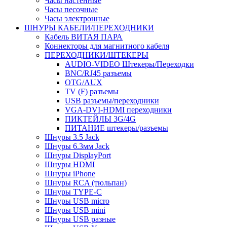
Часы настенные
Часы песочные
Часы электронные
ШНУРЫ КАБЕЛИ/ПЕРЕХОДНИКИ
Кабель ВИТАЯ ПАРА
Коннекторы для магнитного кабеля
ПЕРЕХОДНИКИ/ШТЕКЕРЫ
AUDIO-VIDEO Штекеры/Переходки
BNC/RJ45 разъемы
OTG/AUX
TV (F) разъемы
USB разъемы/переходники
VGA-DVI-HDMI переходники
ПИКТЕЙЛЫ 3G/4G
ПИТАНИЕ штекеры/разъемы
Шнуры 3.5 Jack
Шнуры 6.3мм Jack
Шнуры DisplayPort
Шнуры HDMI
Шнуры iPhone
Шнуры RCA (тюльпан)
Шнуры TYPE-C
Шнуры USB micro
Шнуры USB mini
Шнуры USB разные