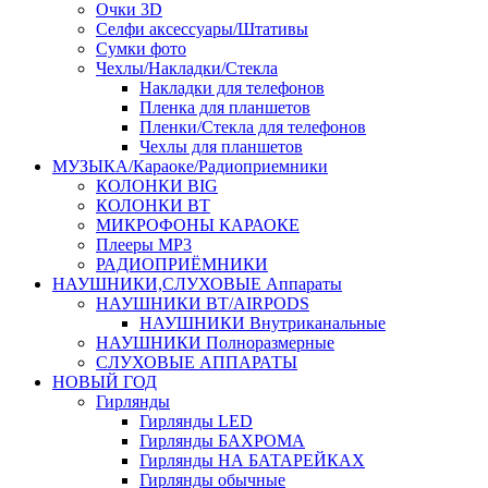
Очки 3D
Селфи аксессуары/Штативы
Сумки фото
Чехлы/Накладки/Стекла
Накладки для телефонов
Пленка для планшетов
Пленки/Стекла для телефонов
Чехлы для планшетов
МУЗЫКА/Караоке/Радиоприемники
КОЛОНКИ BIG
КОЛОНКИ BT
МИКРОФОНЫ КАРАОКЕ
Плееры MP3
РАДИОПРИЁМНИКИ
НАУШНИКИ,СЛУХОВЫЕ Аппараты
НАУШНИКИ BT/AIRPODS
НАУШНИКИ Внутриканальные
НАУШНИКИ Полноразмерные
СЛУХОВЫЕ АППАРАТЫ
НОВЫЙ ГОД
Гирлянды
Гирлянды LED
Гирлянды БАХРОМА
Гирлянды НА БАТАРЕЙКАХ
Гирлянды обычные