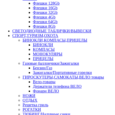
Флешки 128Gb
Флешки 16Gb
Флешки 32Gb
Флешки 4Gb
Флешки 64Gb
Флешки 8Gb
СВЕТОДИОДНЫЕ ТАБЛИЧКИ/ВЫВЕСКИ
СПОРТ,ТУРИЗМ,ОХОТА
БИНОКЛИ,КОМПАСЫ,ПРИЦЕЛЫ
БИНОКЛИ
КОМПАСЫ
МОНОКУЛЯРЫ
ПРИЦЕЛЫ
Газовые баллончики/Зажигалки
Бензин/Газ
Зажигалки/Портативные горелки
ГИРОСКУТЕРЫ,САМОКАТЫ,ВЕЛО товары
Вело-товары
Держатели телефона ВЕЛО
Фонари ВЕЛО
НОЖИ
ОТДЫХ
Решетка гриль
РОГАТКИ
ТЮБИНГ/Надувные санки