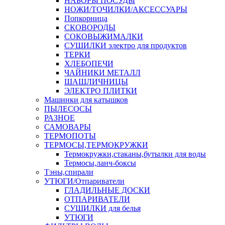
НАБОРЫ ПОСУДЫ
НОЖИ/ТОЧИЛКИ/АКСЕССУАРЫ
Попкорница
СКОВОРОДЫ
СОКОВЫЖИМАЛКИ
СУШИЛКИ электро для продуктов
ТЕРКИ
ХЛЕБОПЕЧИ
ЧАЙНИКИ МЕТАЛЛ
ШАШЛИЧНИЦЫ
ЭЛЕКТРО ПЛИТКИ
Машинки для катышков
ПЫЛЕСОСЫ
РАЗНОЕ
САМОВАРЫ
ТЕРМОПОТЫ
ТЕРМОСЫ,ТЕРМОКРУЖКИ
Термокружки,стаканы,бутылки для воды
Термосы,ланч-боксы
Тэны,спирали
УТЮГИ/Отпариватели
ГЛАДИЛЬНЫЕ ДОСКИ
ОТПАРИВАТЕЛИ
СУШИЛКИ для белья
УТЮГИ