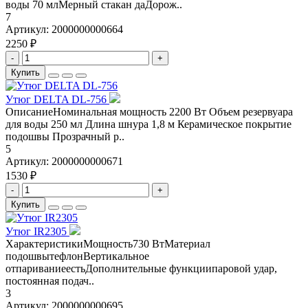
воды 70 млМерный стакан даДорож..
7
Артикул:
2000000000664
2250 ₽
-
+
Купить
Утюг DELTA DL-756
ОписаниеНоминальная мощность 2200 Вт Объем резервуара
для воды 250 мл Длина шнура 1,8 м Керамическое покрытие
подошвы Прозрачный р..
5
Артикул:
2000000000671
1530 ₽
-
+
Купить
Утюг IR2305
ХарактеристикиМощность730 ВтМатериал
подошвытефлонВертикальное
отпариваниеестьДополнительные функциипаровой удар,
постоянная подач..
3
Артикул:
2000000000695