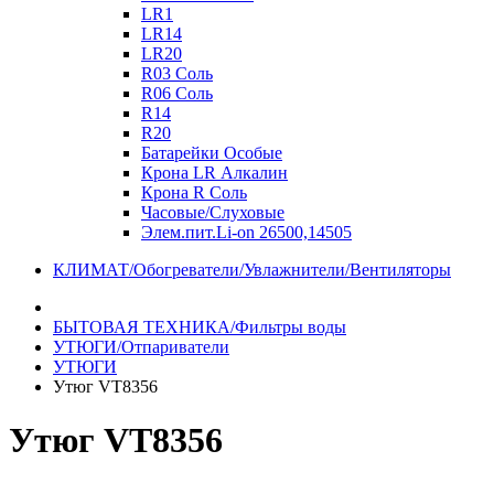
LR1
LR14
LR20
R03 Соль
R06 Соль
R14
R20
Батарейки Особые
Крона LR Алкалин
Крона R Соль
Часовые/Слуховые
Элем.пит.Li-on 26500,14505
КЛИМАТ/Обогреватели/Увлажнители/Вентиляторы
БЫТОВАЯ ТЕХНИКА/Фильтры воды
УТЮГИ/Отпариватели
УТЮГИ
Утюг VT8356
Утюг VT8356