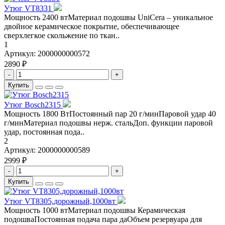
Утюг VT8331
Мощность 2400 втМатериал подошвы UniCera – уникальное
двойное керамическое покрытие, обеспечивающее
сверхлегкое скольжение по ткан..
1
Артикул:
2000000000572
2890 ₽
-
+
Купить
Утюг Bosch2315
Мощность 1800 ВтПостоянный пар 20 г/минПаровой удар 40
г/минМатериал подошвы нерж. стальДоп. функции паровой
удар, постоянная пода..
2
Артикул:
2000000000589
2999 ₽
-
+
Купить
Утюг VT8305,дорожный,1000вт
Мощность 1000 втМатериал подошвы Керамическая
подошваПостоянная подача пара даОбъeм резервуара для