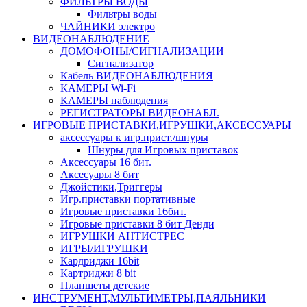
ФИЛЬТРЫ ВОДЫ
Фильтры воды
ЧАЙНИКИ электро
ВИДЕОНАБЛЮДЕНИЕ
ДОМОФОНЫ/СИГНАЛИЗАЦИИ
Сигнализатор
Кабель ВИДЕОНАБЛЮДЕНИЯ
КАМЕРЫ Wi-Fi
КАМЕРЫ наблюдения
РЕГИСТРАТОРЫ ВИДЕОНАБЛ.
ИГРОВЫЕ ПРИСТАВКИ,ИГРУШКИ,АКСЕССУАРЫ
аксесcуары к игр.прист./шнуры
Шнуры для Игровых приставок
Аксессуары 16 бит.
Аксесуары 8 бит
Джойстики,Триггеры
Игр.приставки портативные
Игровые приставки 16бит.
Игровые приставки 8 бит Денди
ИГРУШКИ АНТИСТРЕС
ИГРЫ/ИГРУШКИ
Кардриджи 16bit
Картриджи 8 bit
Планшеты детские
ИНСТРУМЕНТ,МУЛЬТИМЕТРЫ,ПАЯЛЬНИКИ