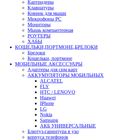
Картридеры
Клавиатуры
Коврик для мыши
Микрофоны PC
Мониторы
Мышь компьютерная
РОУТЕРЫ
ХАБЫ
КОШЕЛЬКИ,ПОРТМОНЕ,БРЕЛОКИ
Брелоки
Кошельки, портмоне
МОБИЛЬНЫЕ АКСЕССУАРЫ
Адаптеры для сим карт
АККУМУЛЯТОРЫ МОБИЛЬНЫХ
ALCATEL
FLY
HTC / LENOVO
Huawei
IPhone
LG
Nokia
Samsung
АКБ УНИВЕРСАЛЬНЫЕ
Блютуз-гарнитура в ухо
корпуса телефонов