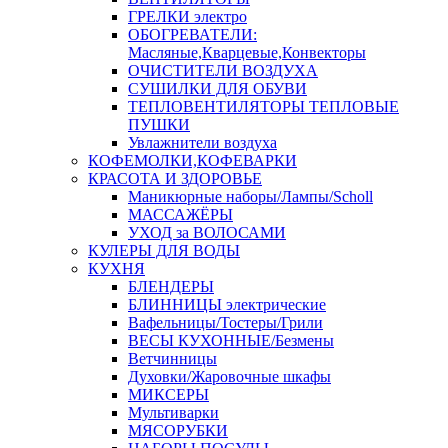
ГРЕЛКИ электро
ОБОГРЕВАТЕЛИ:
Масляные,Кварцевые,Конвекторы
ОЧИСТИТЕЛИ ВОЗДУХА
СУШИЛКИ ДЛЯ ОБУВИ
ТЕПЛОВЕНТИЛЯТОРЫ ТЕПЛОВЫЕ
ПУШКИ
Увлажнители воздуха
КОФЕМОЛКИ,КОФЕВАРКИ
КРАСОТА И ЗДОРОВЬЕ
Маникюрные наборы/Лампы/Scholl
МАССАЖЁРЫ
УХОД за ВОЛОСАМИ
КУЛЕРЫ ДЛЯ ВОДЫ
КУХНЯ
БЛЕНДЕРЫ
БЛИННИЦЫ электрические
Вафельницы/Тостеры/Грили
ВЕСЫ КУХОННЫЕ/Безмены
Ветчинницы
Духовки/Жаровочные шкафы
МИКСЕРЫ
Мультиварки
МЯСОРУБКИ