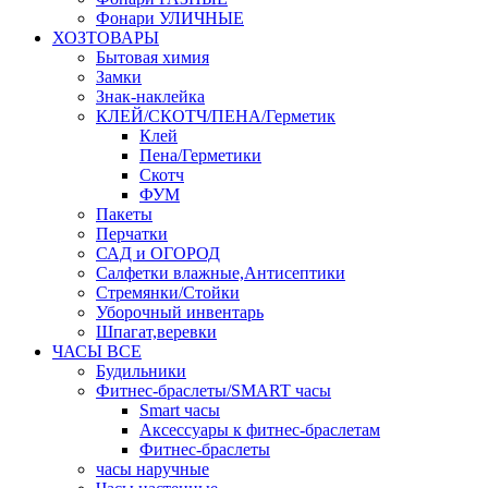
Фонари УЛИЧНЫЕ
ХОЗТОВАРЫ
Бытовая химия
Замки
Знак-наклейка
КЛЕЙ/СКОТЧ/ПЕНА/Герметик
Клей
Пена/Герметики
Скотч
ФУМ
Пакеты
Перчатки
САД и ОГОРОД
Салфетки влажные,Антисептики
Стремянки/Стойки
Уборочный инвентарь
Шпагат,веревки
ЧАСЫ ВСЕ
Будильники
Фитнес-браслеты/SMART часы
Smart часы
Аксессуары к фитнес-браслетам
Фитнес-браслеты
часы наручные