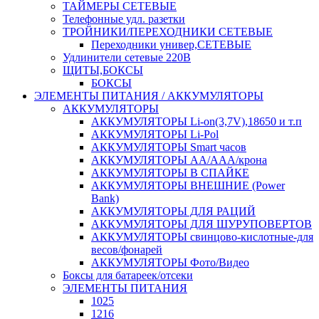
ТАЙМЕРЫ СЕТЕВЫЕ
Телефонные удл. разетки
ТРОЙНИКИ/ПЕРЕХОДНИКИ СЕТЕВЫЕ
Переходники универ,СЕТЕВЫЕ
Удлинители сетевые 220В
ЩИТЫ,БОКСЫ
БОКСЫ
ЭЛЕМЕНТЫ ПИТАНИЯ / АККУМУЛЯТОРЫ
АККУМУЛЯТОРЫ
АККУМУЛЯТОРЫ Li-on(3,7V),18650 и т.п
АККУМУЛЯТОРЫ Li-Pol
АККУМУЛЯТОРЫ Smart часов
АККУМУЛЯТОРЫ АА/ААА/крона
АККУМУЛЯТОРЫ В СПАЙКЕ
АККУМУЛЯТОРЫ ВНЕШНИЕ (Power
Bank)
АККУМУЛЯТОРЫ ДЛЯ РАЦИЙ
АККУМУЛЯТОРЫ ДЛЯ ШУРУПОВЕРТОВ
АККУМУЛЯТОРЫ свинцово-кислотные-для
весов/фонарей
АККУМУЛЯТОРЫ Фото/Видео
Боксы для батареек/отсеки
ЭЛЕМЕНТЫ ПИТАНИЯ
1025
1216