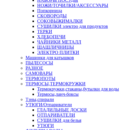
НАБОРЫ ПОСУДЫ
НОЖИ/ТОЧИЛКИ/АКСЕССУАРЫ
Попкорница
СКОВОРОДЫ
СОКОВЫЖИМАЛКИ
СУШИЛКИ электро для продуктов
ТЕРКИ
ХЛЕБОПЕЧИ
ЧАЙНИКИ МЕТАЛЛ
ШАШЛИЧНИЦЫ
ЭЛЕКТРО ПЛИТКИ
Машинки для катышков
ПЫЛЕСОСЫ
РАЗНОЕ
САМОВАРЫ
ТЕРМОПОТЫ
ТЕРМОСЫ,ТЕРМОКРУЖКИ
Термокружки,стаканы,бутылки для воды
Термосы,ланч-боксы
Тэны,спирали
УТЮГИ/Отпариватели
ГЛАДИЛЬНЫЕ ДОСКИ
ОТПАРИВАТЕЛИ
СУШИЛКИ для белья
УТЮГИ