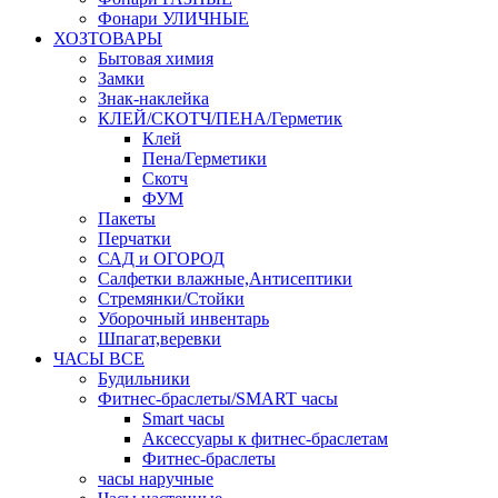
Фонари УЛИЧНЫЕ
ХОЗТОВАРЫ
Бытовая химия
Замки
Знак-наклейка
КЛЕЙ/СКОТЧ/ПЕНА/Герметик
Клей
Пена/Герметики
Скотч
ФУМ
Пакеты
Перчатки
САД и ОГОРОД
Салфетки влажные,Антисептики
Стремянки/Стойки
Уборочный инвентарь
Шпагат,веревки
ЧАСЫ ВСЕ
Будильники
Фитнес-браслеты/SMART часы
Smart часы
Аксессуары к фитнес-браслетам
Фитнес-браслеты
часы наручные