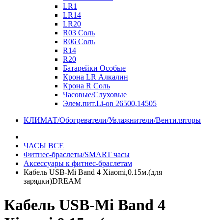
LR1
LR14
LR20
R03 Соль
R06 Соль
R14
R20
Батарейки Особые
Крона LR Алкалин
Крона R Соль
Часовые/Слуховые
Элем.пит.Li-on 26500,14505
КЛИМАТ/Обогреватели/Увлажнители/Вентиляторы
ЧАСЫ ВСЕ
Фитнес-браслеты/SMART часы
Аксессуары к фитнес-браслетам
Кабель USB-Mi Band 4 Xiaomi,0.15м.(для
зарядки)DREAM
Кабель USB-Mi Band 4