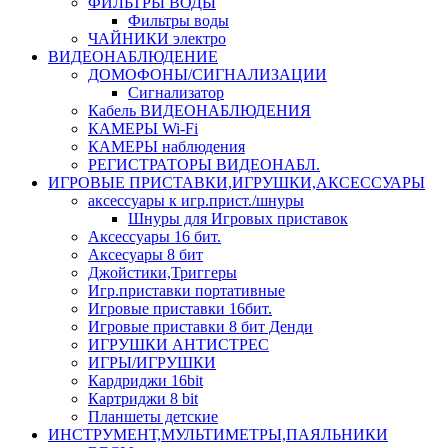
ФИЛЬТРЫ ВОДЫ
Фильтры воды
ЧАЙНИКИ электро
ВИДЕОНАБЛЮДЕНИЕ
ДОМОФОНЫ/СИГНАЛИЗАЦИИ
Сигнализатор
Кабель ВИДЕОНАБЛЮДЕНИЯ
КАМЕРЫ Wi-Fi
КАМЕРЫ наблюдения
РЕГИСТРАТОРЫ ВИДЕОНАБЛ.
ИГРОВЫЕ ПРИСТАВКИ,ИГРУШКИ,АКСЕССУАРЫ
аксесcуары к игр.прист./шнуры
Шнуры для Игровых приставок
Аксессуары 16 бит.
Аксесуары 8 бит
Джойстики,Триггеры
Игр.приставки портативные
Игровые приставки 16бит.
Игровые приставки 8 бит Денди
ИГРУШКИ АНТИСТРЕС
ИГРЫ/ИГРУШКИ
Кардриджи 16bit
Картриджи 8 bit
Планшеты детские
ИНСТРУМЕНТ,МУЛЬТИМЕТРЫ,ПАЯЛЬНИКИ