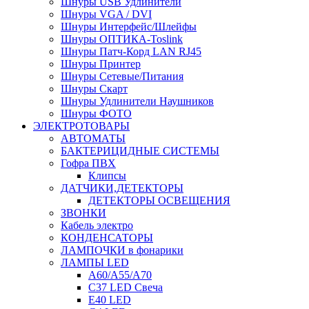
Шнуры USB Удлинители
Шнуры VGA / DVI
Шнуры Интерфейс/Шлейфы
Шнуры ОПТИКА-Toslink
Шнуры Патч-Корд LAN RJ45
Шнуры Принтер
Шнуры Сетевые/Питания
Шнуры Скарт
Шнуры Удлинители Наушников
Шнуры ФОТО
ЭЛЕКТРОТОВАРЫ
АВТОМАТЫ
БАКТЕРИЦИДНЫЕ СИСТЕМЫ
Гофра ПВХ
Клипсы
ДАТЧИКИ,ДЕТЕКТОРЫ
ДЕТЕКТОРЫ ОСВЕЩЕНИЯ
ЗВОНКИ
Кабель электро
КОНДЕНСАТОРЫ
ЛАМПОЧКИ в фонарики
ЛАМПЫ LED
A60/A55/A70
C37 LED Свеча
E40 LED