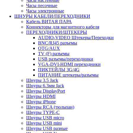
Часы настенные
Часы песочные
Часы электронные
ШНУРЫ КАБЕЛИ/ПЕРЕХОДНИКИ
Кабель ВИТАЯ ПАРА
Коннекторы для магнитного кабеля
ПЕРЕХОДНИКИ/ШТЕКЕРЫ
AUDIO-VIDEO Штекеры/Переходки
BNC/RJ45 разъемы
OTG/AUX
TV (F) разъемы
USB разъемы/переходники
VGA-DVI-HDMI переходники
ПИКТЕЙЛЫ 3G/4G
ПИТАНИЕ штекеры/разъемы
Шнуры 3.5 Jack
Шнуры 6.3мм Jack
Шнуры DisplayPort
Шнуры HDMI
Шнуры iPhone
Шнуры RCA (тюльпан)
Шнуры TYPE-C
Шнуры USB micro
Шнуры USB mini
Шнуры USB разные