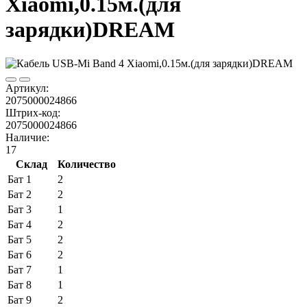
Xiaomi,0.15м.(для
зарядки)DREAM
Артикул:
2075000024866
Штрих-код:
2075000024866
Наличие:
17
Склад
Количество
Бат 1
2
Бат 2
2
Бат 3
1
Бат 4
2
Бат 5
2
Бат 6
2
Бат 7
1
Бат 8
1
Бат 9
2