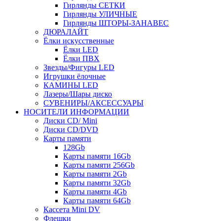
Гирлянды СЕТКИ
Гирлянды УЛИЧНЫЕ
Гирлянды ШТОРЫ-ЗАНАВЕС
ДЮРАЛАЙТ
Ёлки искусственные
Ёлки LED
Ёлки ПВХ
Звезды/Фигуры LED
Игрушки ёлочные
КАМИНЫ LED
Лазеры/Шары диско
СУВЕНИРЫ/АКСЕССУАРЫ
НОСИТЕЛИ ИНФОРМАЦИИ
Диски CD/ Mini
Диски CD/DVD
Карты памяти
128Gb
Карты памяти 16Gb
Карты памяти 256Gb
Карты памяти 2Gb
Карты памяти 32Gb
Карты памяти 4Gb
Карты памяти 64Gb
Кассета Mini DV
Флешки