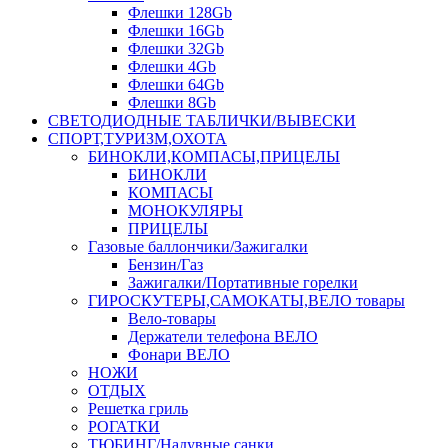
Флешки 128Gb
Флешки 16Gb
Флешки 32Gb
Флешки 4Gb
Флешки 64Gb
Флешки 8Gb
СВЕТОДИОДНЫЕ ТАБЛИЧКИ/ВЫВЕСКИ
СПОРТ,ТУРИЗМ,ОХОТА
БИНОКЛИ,КОМПАСЫ,ПРИЦЕЛЫ
БИНОКЛИ
КОМПАСЫ
МОНОКУЛЯРЫ
ПРИЦЕЛЫ
Газовые баллончики/Зажигалки
Бензин/Газ
Зажигалки/Портативные горелки
ГИРОСКУТЕРЫ,САМОКАТЫ,ВЕЛО товары
Вело-товары
Держатели телефона ВЕЛО
Фонари ВЕЛО
НОЖИ
ОТДЫХ
Решетка гриль
РОГАТКИ
ТЮБИНГ/Надувные санки