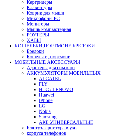
Картридеры
Клавиатуры
Коврик для мыши
Микрофоны PC
Мониторы
Мышь компьютерная
РОУТЕРЫ
ХАБЫ
КОШЕЛЬКИ,ПОРТМОНЕ,БРЕЛОКИ
Брелоки
Кошельки, портмоне
МОБИЛЬНЫЕ АКСЕССУАРЫ
Адаптеры для сим карт
АККУМУЛЯТОРЫ МОБИЛЬНЫХ
ALCATEL
FLY
HTC / LENOVO
Huawei
IPhone
LG
Nokia
Samsung
АКБ УНИВЕРСАЛЬНЫЕ
Блютуз-гарнитура в ухо
корпуса телефонов