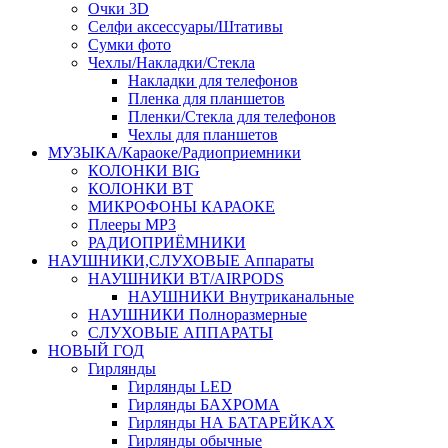
Очки 3D
Селфи аксессуары/Штативы
Сумки фото
Чехлы/Накладки/Стекла
Накладки для телефонов
Пленка для планшетов
Пленки/Стекла для телефонов
Чехлы для планшетов
МУЗЫКА/Караоке/Радиоприемники
КОЛОНКИ BIG
КОЛОНКИ BT
МИКРОФОНЫ КАРАОКЕ
Плееры MP3
РАДИОПРИЁМНИКИ
НАУШНИКИ,СЛУХОВЫЕ Аппараты
НАУШНИКИ BT/AIRPODS
НАУШНИКИ Внутриканальные
НАУШНИКИ Полноразмерные
СЛУХОВЫЕ АППАРАТЫ
НОВЫЙ ГОД
Гирлянды
Гирлянды LED
Гирлянды БАХРОМА
Гирлянды НА БАТАРЕЙКАХ
Гирлянды обычные