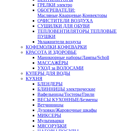
ГРЕЛКИ электро
ОБОГРЕВАТЕЛИ:
Масляные,Кварцевые,Конвекторы
ОЧИСТИТЕЛИ ВОЗДУХА
СУШИЛКИ ДЛЯ ОБУВИ
ТЕПЛОВЕНТИЛЯТОРЫ ТЕПЛОВЫЕ
ПУШКИ
Увлажнители воздуха
КОФЕМОЛКИ,КОФЕВАРКИ
КРАСОТА И ЗДОРОВЬЕ
Маникюрные наборы/Лампы/Scholl
МАССАЖЁРЫ
УХОД за ВОЛОСАМИ
КУЛЕРЫ ДЛЯ ВОДЫ
КУХНЯ
БЛЕНДЕРЫ
БЛИННИЦЫ электрические
Вафельницы/Тостеры/Грили
ВЕСЫ КУХОННЫЕ/Безмены
Ветчинницы
Духовки/Жаровочные шкафы
МИКСЕРЫ
Мультиварки
МЯСОРУБКИ