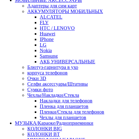
МОБИЛЬНЫЕ АКСЕССУАРЫ
Адаптеры для сим карт
АККУМУЛЯТОРЫ МОБИЛЬНЫХ
ALCATEL
FLY
HTC / LENOVO
Huawei
IPhone
LG
Nokia
Samsung
АКБ УНИВЕРСАЛЬНЫЕ
Блютуз-гарнитура в ухо
корпуса телефонов
Очки 3D
Селфи аксессуары/Штативы
Сумки фото
Чехлы/Накладки/Стекла
Накладки для телефонов
Пленка для планшетов
Пленки/Стекла для телефонов
Чехлы для планшетов
МУЗЫКА/Караоке/Радиоприемники
КОЛОНКИ BIG
КОЛОНКИ BT