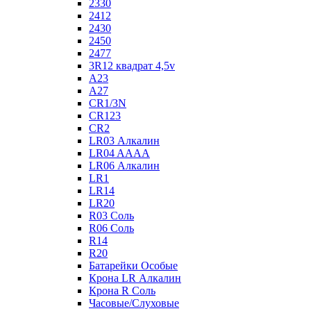
2330
2412
2430
2450
2477
3R12 квадрат 4,5v
A23
A27
CR1/3N
CR123
CR2
LR03 Алкалин
LR04 AAAA
LR06 Алкалин
LR1
LR14
LR20
R03 Соль
R06 Соль
R14
R20
Батарейки Особые
Крона LR Алкалин
Крона R Соль
Часовые/Слуховые