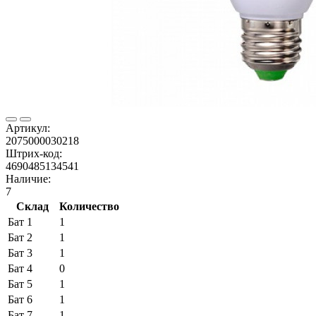
Артикул:
2075000030218
Штрих-код:
4690485134541
Наличие:
7
Склад
Количество
Бат 1
1
Бат 2
1
Бат 3
1
Бат 4
0
Бат 5
1
Бат 6
1
Бат 7
1