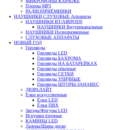
МИКРОФОНЫ КАРАОКЕ
Плееры MP3
РАДИОПРИЁМНИКИ
НАУШНИКИ,СЛУХОВЫЕ Аппараты
НАУШНИКИ BT/AIRPODS
НАУШНИКИ Внутриканальные
НАУШНИКИ Полноразмерные
СЛУХОВЫЕ АППАРАТЫ
НОВЫЙ ГОД
Гирлянды
Гирлянды LED
Гирлянды БАХРОМА
Гирлянды НА БАТАРЕЙКАХ
Гирлянды обычные
Гирлянды СЕТКИ
Гирлянды УЛИЧНЫЕ
Гирлянды ШТОРЫ-ЗАНАВЕС
ДЮРАЛАЙТ
Ёлки искусственные
Ёлки LED
Ёлки ПВХ
Звезды/Фигуры LED
Игрушки ёлочные
КАМИНЫ LED
Лазеры/Шары диско