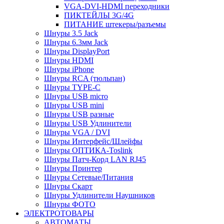
VGA-DVI-HDMI переходники
ПИКТЕЙЛЫ 3G/4G
ПИТАНИЕ штекеры/разъемы
Шнуры 3.5 Jack
Шнуры 6.3мм Jack
Шнуры DisplayPort
Шнуры HDMI
Шнуры iPhone
Шнуры RCA (тюльпан)
Шнуры TYPE-C
Шнуры USB micro
Шнуры USB mini
Шнуры USB разные
Шнуры USB Удлинители
Шнуры VGA / DVI
Шнуры Интерфейс/Шлейфы
Шнуры ОПТИКА-Toslink
Шнуры Патч-Корд LAN RJ45
Шнуры Принтер
Шнуры Сетевые/Питания
Шнуры Скарт
Шнуры Удлинители Наушников
Шнуры ФОТО
ЭЛЕКТРОТОВАРЫ
АВТОМАТЫ