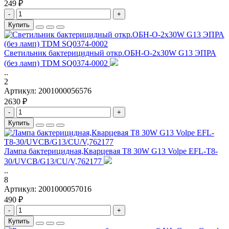
249 ₽
-
+
Купить
Светильник бактерицидный откр.ОБН-О-2x30W G13 ЭПРА
(без ламп) TDM SQ0374-0002
..
2
Артикул:
2001000056576
2630 ₽
-
+
Купить
Лампа бактерицидная,Кварцевая T8 30W G13 Volpe EFL-T8-
30/UVCB/G13/CU/V,762177
..
8
Артикул:
2001000057016
490 ₽
-
+
Купить