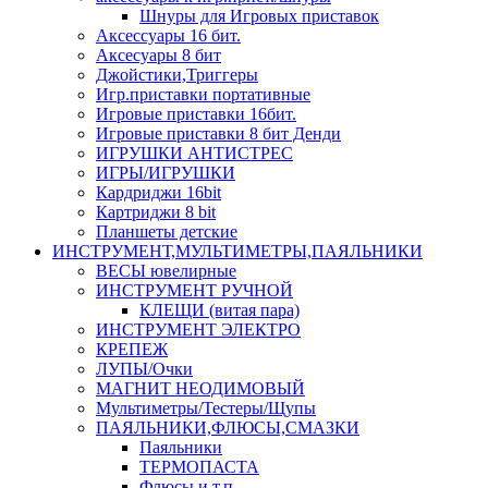
Шнуры для Игровых приставок
Аксессуары 16 бит.
Аксесуары 8 бит
Джойстики,Триггеры
Игр.приставки портативные
Игровые приставки 16бит.
Игровые приставки 8 бит Денди
ИГРУШКИ АНТИСТРЕС
ИГРЫ/ИГРУШКИ
Кардриджи 16bit
Картриджи 8 bit
Планшеты детские
ИНСТРУМЕНТ,МУЛЬТИМЕТРЫ,ПАЯЛЬНИКИ
ВЕСЫ ювелирные
ИНСТРУМЕНТ РУЧНОЙ
КЛЕЩИ (витая пара)
ИНСТРУМЕНТ ЭЛЕКТРО
КРЕПЕЖ
ЛУПЫ/Очки
МАГНИТ НЕОДИМОВЫЙ
Мультиметры/Тестеры/Щупы
ПАЯЛЬНИКИ,ФЛЮСЫ,СМАЗКИ
Паяльники
ТЕРМОПАСТА
Флюсы и т.п.