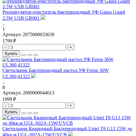
Рециркулятор-очиститель бактерицидный УФ Gauss Guard
2.5W USB GR001
..
1
Артикул:
2075000033639
1799 ₽
-
+
Купить
Светильник Бактерицидный настол.УФ Feron 36W
UL360,41322
..
8
Артикул:
2000000044613
1999 ₽
-
+
Купить
Светильник Кварцевый Бактерицидный Uniel T8 G13 15W до
40кв.м.UGL-S02A-15W/UVCB