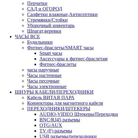
Перчатки
САД и ОГОРОД
Салфетки влажные,Антисептики
Стремянки/Стойки
Уборочный инвентарь
Шпагат,веревки
ЧАСЫ ВСЕ
Будильники
Фитнес-браслеты/SMART часы
Smart часы
Аксессуары к фитнес-браслетам
Фитнес-браслеты
часы наручные
Часы настенные
Часы песочные
Часы электронные
ШНУРЫ КАБЕЛИ/ПЕРЕХОДНИКИ
Кабель ВИТАЯ ПАРА
Коннекторы для магнитного кабеля
ПЕРЕХОДНИКИ/ШТЕКЕРЫ
AUDIO-VIDEO Штекеры/Переходки
BNC/RJ45 разъемы
OTG/AUX
TV (F) разъемы
USB разъемы/переходники