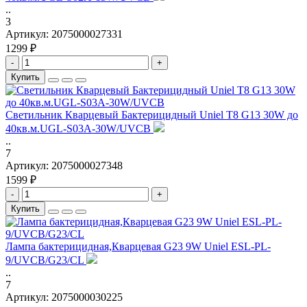
..
3
Артикул:
2075000027331
1299 ₽
-
+
Купить
Светильник Кварцевый Бактерицидный Uniel T8 G13 30W до
40кв.м.UGL-S03A-30W/UVCB
..
7
Артикул:
2075000027348
1599 ₽
-
+
Купить
Лампа бактерицидная,Кварцевая G23 9W Uniel ESL-PL-
9/UVCB/G23/CL
..
7
Артикул:
2075000030225