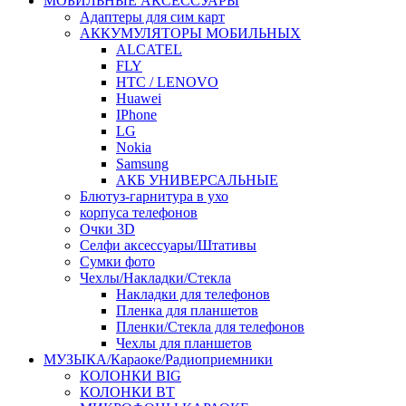
МОБИЛЬНЫЕ АКСЕССУАРЫ
Адаптеры для сим карт
АККУМУЛЯТОРЫ МОБИЛЬНЫХ
ALCATEL
FLY
HTC / LENOVO
Huawei
IPhone
LG
Nokia
Samsung
АКБ УНИВЕРСАЛЬНЫЕ
Блютуз-гарнитура в ухо
корпуса телефонов
Очки 3D
Селфи аксессуары/Штативы
Сумки фото
Чехлы/Накладки/Стекла
Накладки для телефонов
Пленка для планшетов
Пленки/Стекла для телефонов
Чехлы для планшетов
МУЗЫКА/Караоке/Радиоприемники
КОЛОНКИ BIG
КОЛОНКИ BT