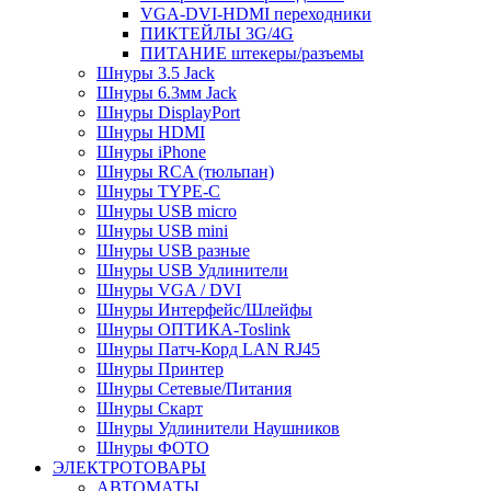
VGA-DVI-HDMI переходники
ПИКТЕЙЛЫ 3G/4G
ПИТАНИЕ штекеры/разъемы
Шнуры 3.5 Jack
Шнуры 6.3мм Jack
Шнуры DisplayPort
Шнуры HDMI
Шнуры iPhone
Шнуры RCA (тюльпан)
Шнуры TYPE-C
Шнуры USB micro
Шнуры USB mini
Шнуры USB разные
Шнуры USB Удлинители
Шнуры VGA / DVI
Шнуры Интерфейс/Шлейфы
Шнуры ОПТИКА-Toslink
Шнуры Патч-Корд LAN RJ45
Шнуры Принтер
Шнуры Сетевые/Питания
Шнуры Скарт
Шнуры Удлинители Наушников
Шнуры ФОТО
ЭЛЕКТРОТОВАРЫ
АВТОМАТЫ