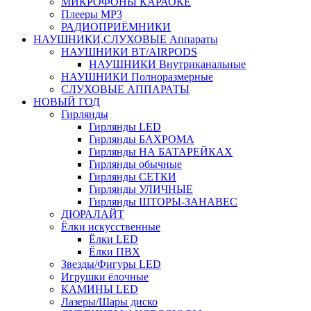
МИКРОФОНЫ КАРАОКЕ
Плееры MP3
РАДИОПРИЁМНИКИ
НАУШНИКИ,СЛУХОВЫЕ Аппараты
НАУШНИКИ BT/AIRPODS
НАУШНИКИ Внутриканальные
НАУШНИКИ Полноразмерные
СЛУХОВЫЕ АППАРАТЫ
НОВЫЙ ГОД
Гирлянды
Гирлянды LED
Гирлянды БАХРОМА
Гирлянды НА БАТАРЕЙКАХ
Гирлянды обычные
Гирлянды СЕТКИ
Гирлянды УЛИЧНЫЕ
Гирлянды ШТОРЫ-ЗАНАВЕС
ДЮРАЛАЙТ
Ёлки искусственные
Ёлки LED
Ёлки ПВХ
Звезды/Фигуры LED
Игрушки ёлочные
КАМИНЫ LED
Лазеры/Шары диско