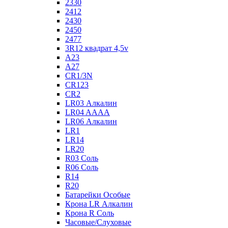
2330
2412
2430
2450
2477
3R12 квадрат 4,5v
A23
A27
CR1/3N
CR123
CR2
LR03 Алкалин
LR04 AAAA
LR06 Алкалин
LR1
LR14
LR20
R03 Соль
R06 Соль
R14
R20
Батарейки Особые
Крона LR Алкалин
Крона R Соль
Часовые/Слуховые