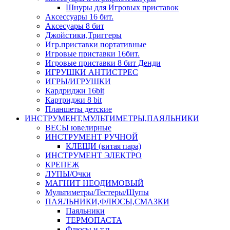
Шнуры для Игровых приставок
Аксессуары 16 бит.
Аксесуары 8 бит
Джойстики,Триггеры
Игр.приставки портативные
Игровые приставки 16бит.
Игровые приставки 8 бит Денди
ИГРУШКИ АНТИСТРЕС
ИГРЫ/ИГРУШКИ
Кардриджи 16bit
Картриджи 8 bit
Планшеты детские
ИНСТРУМЕНТ,МУЛЬТИМЕТРЫ,ПАЯЛЬНИКИ
ВЕСЫ ювелирные
ИНСТРУМЕНТ РУЧНОЙ
КЛЕЩИ (витая пара)
ИНСТРУМЕНТ ЭЛЕКТРО
КРЕПЕЖ
ЛУПЫ/Очки
МАГНИТ НЕОДИМОВЫЙ
Мультиметры/Тестеры/Щупы
ПАЯЛЬНИКИ,ФЛЮСЫ,СМАЗКИ
Паяльники
ТЕРМОПАСТА
Флюсы и т.п.