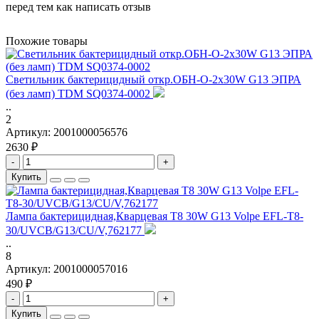
перед тем как написать отзыв
Похожие товары
Светильник бактерицидный откр.ОБН-О-2x30W G13 ЭПРА
(без ламп) TDM SQ0374-0002
..
2
Артикул:
2001000056576
2630 ₽
-
+
Купить
Лампа бактерицидная,Кварцевая T8 30W G13 Volpe EFL-T8-
30/UVCB/G13/CU/V,762177
..
8
Артикул:
2001000057016
490 ₽
-
+
Купить