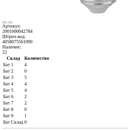
Артикул:
2001000042784
Штрих-код:
4058075561090
Наличие:
22
Склад
Количество
Бат 1
4
Бат 2
0
Бат 3
5
Бат 4
4
Бат 5
4
Бат 6
2
Бат 7
2
Бат 8
0
Бат 9
1
Бат Склад
0