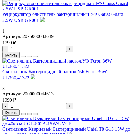
Рециркулятор-очиститель бактерицидный УФ Gauss Guard
2.5W USB GR001
..
1
Артикул:
2075000033639
1799 ₽
-
+
Купить
Светильник Бактерицидный настол.УФ Feron 36W
UL360,41322
..
8
Артикул:
2000000044613
1999 ₽
-
+
Купить
Светильник Кварцевый Бактерицидный Uniel T8 G13 15W до