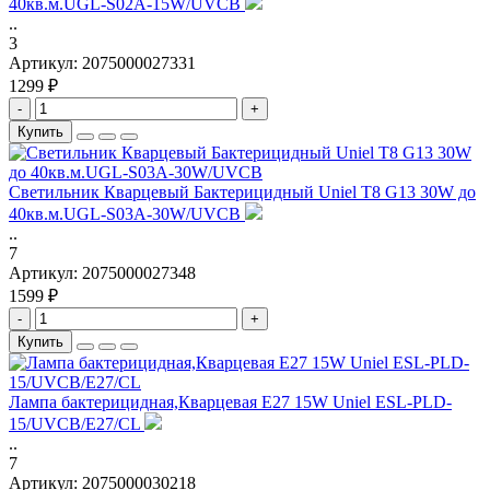
40кв.м.UGL-S02A-15W/UVCB
..
3
Артикул:
2075000027331
1299 ₽
-
+
Купить
Светильник Кварцевый Бактерицидный Uniel T8 G13 30W до
40кв.м.UGL-S03A-30W/UVCB
..
7
Артикул:
2075000027348
1599 ₽
-
+
Купить
Лампа бактерицидная,Кварцевая E27 15W Uniel ESL-PLD-
15/UVCB/E27/CL
..
7
Артикул:
2075000030218