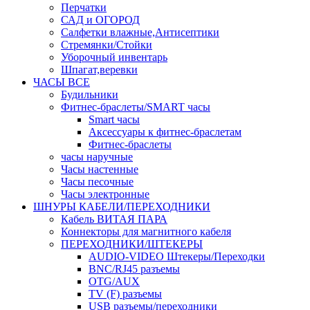
Перчатки
САД и ОГОРОД
Салфетки влажные,Антисептики
Стремянки/Стойки
Уборочный инвентарь
Шпагат,веревки
ЧАСЫ ВСЕ
Будильники
Фитнес-браслеты/SMART часы
Smart часы
Аксессуары к фитнес-браслетам
Фитнес-браслеты
часы наручные
Часы настенные
Часы песочные
Часы электронные
ШНУРЫ КАБЕЛИ/ПЕРЕХОДНИКИ
Кабель ВИТАЯ ПАРА
Коннекторы для магнитного кабеля
ПЕРЕХОДНИКИ/ШТЕКЕРЫ
AUDIO-VIDEO Штекеры/Переходки
BNC/RJ45 разъемы
OTG/AUX
TV (F) разъемы
USB разъемы/переходники