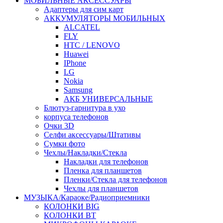
МОБИЛЬНЫЕ АКСЕССУАРЫ
Адаптеры для сим карт
АККУМУЛЯТОРЫ МОБИЛЬНЫХ
ALCATEL
FLY
HTC / LENOVO
Huawei
IPhone
LG
Nokia
Samsung
АКБ УНИВЕРСАЛЬНЫЕ
Блютуз-гарнитура в ухо
корпуса телефонов
Очки 3D
Селфи аксессуары/Штативы
Сумки фото
Чехлы/Накладки/Стекла
Накладки для телефонов
Пленка для планшетов
Пленки/Стекла для телефонов
Чехлы для планшетов
МУЗЫКА/Караоке/Радиоприемники
КОЛОНКИ BIG
КОЛОНКИ BT