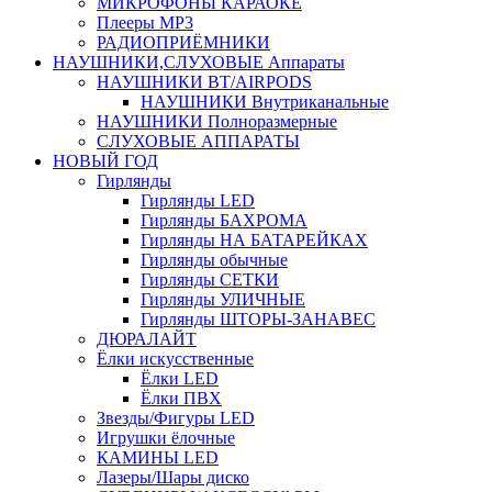
МИКРОФОНЫ КАРАОКЕ
Плееры MP3
РАДИОПРИЁМНИКИ
НАУШНИКИ,СЛУХОВЫЕ Аппараты
НАУШНИКИ BT/AIRPODS
НАУШНИКИ Внутриканальные
НАУШНИКИ Полноразмерные
СЛУХОВЫЕ АППАРАТЫ
НОВЫЙ ГОД
Гирлянды
Гирлянды LED
Гирлянды БАХРОМА
Гирлянды НА БАТАРЕЙКАХ
Гирлянды обычные
Гирлянды СЕТКИ
Гирлянды УЛИЧНЫЕ
Гирлянды ШТОРЫ-ЗАНАВЕС
ДЮРАЛАЙТ
Ёлки искусственные
Ёлки LED
Ёлки ПВХ
Звезды/Фигуры LED
Игрушки ёлочные
КАМИНЫ LED
Лазеры/Шары диско