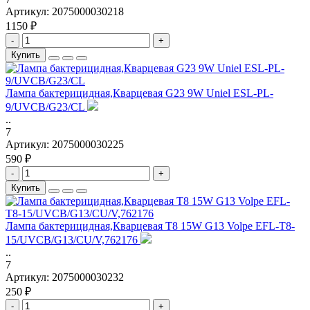
Артикул:
2075000030218
1150 ₽
-
+
Купить
Лампа бактерицидная,Кварцевая G23 9W Uniel ESL-PL-
9/UVCB/G23/CL
..
7
Артикул:
2075000030225
590 ₽
-
+
Купить
Лампа бактерицидная,Кварцевая T8 15W G13 Volpe EFL-T8-
15/UVCB/G13/CU/V,762176
..
7
Артикул:
2075000030232
250 ₽
-
+