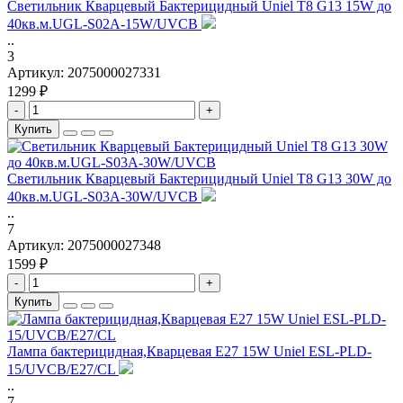
Светильник Кварцевый Бактерицидный Uniel T8 G13 15W до
40кв.м.UGL-S02A-15W/UVCB
..
3
Артикул:
2075000027331
1299 ₽
-
+
Купить
Светильник Кварцевый Бактерицидный Uniel T8 G13 30W до
40кв.м.UGL-S03A-30W/UVCB
..
7
Артикул:
2075000027348
1599 ₽
-
+
Купить
Лампа бактерицидная,Кварцевая E27 15W Uniel ESL-PLD-
15/UVCB/E27/CL
..
7