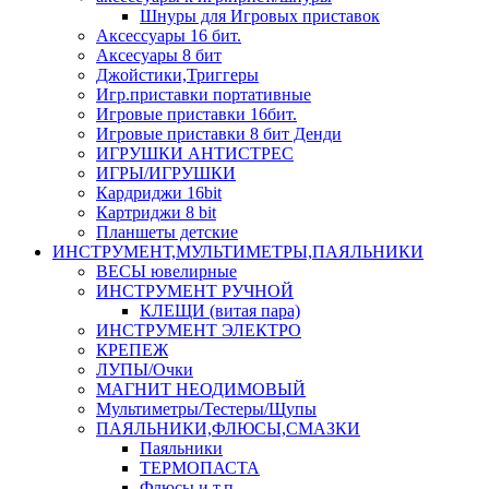
Шнуры для Игровых приставок
Аксессуары 16 бит.
Аксесуары 8 бит
Джойстики,Триггеры
Игр.приставки портативные
Игровые приставки 16бит.
Игровые приставки 8 бит Денди
ИГРУШКИ АНТИСТРЕС
ИГРЫ/ИГРУШКИ
Кардриджи 16bit
Картриджи 8 bit
Планшеты детские
ИНСТРУМЕНТ,МУЛЬТИМЕТРЫ,ПАЯЛЬНИКИ
ВЕСЫ ювелирные
ИНСТРУМЕНТ РУЧНОЙ
КЛЕЩИ (витая пара)
ИНСТРУМЕНТ ЭЛЕКТРО
КРЕПЕЖ
ЛУПЫ/Очки
МАГНИТ НЕОДИМОВЫЙ
Мультиметры/Тестеры/Щупы
ПАЯЛЬНИКИ,ФЛЮСЫ,СМАЗКИ
Паяльники
ТЕРМОПАСТА
Флюсы и т.п.