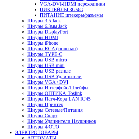
VGA-DVI-HDMI переходники
ПИКТЕЙЛЫ 3G/4G
ПИТАНИЕ штекеры/разъемы
Шнуры 3.5 Jack
Шнуры 6.3мм Jack
Шнуры DisplayPort
Шнуры HDMI
Шнуры iPhone
Шнуры RCA (тюльпан)
Шнуры TYPE-C
Шнуры USB micro
Шнуры USB mini
Шнуры USB разные
Шнуры USB Удлинители
Шнуры VGA / DVI
Шнуры Интерфейс/Шлейфы
Шнуры ОПТИКА-Toslink
Шнуры Патч-Корд LAN RJ45
Шнуры Принтер
Шнуры Сетевые/Питания
Шнуры Скарт
Шнуры Удлинители Наушников
Шнуры ФОТО
ЭЛЕКТРОТОВАРЫ
АВТОМАТЫ