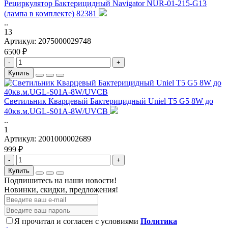
Рециркулятор Бактерицидный Navigator NUR-01-215-G13
(лампа в комплекте) 82381
..
13
Артикул:
2075000029748
6500 ₽
-
+
Купить
Светильник Кварцевый Бактерицидный Uniel T5 G5 8W до
40кв.м.UGL-S01A-8W/UVCB
..
1
Артикул:
2001000002689
999 ₽
-
+
Купить
Подпишитесь на наши новости!
Новинки, скидки, предложения!
Я прочитал и согласен с условиями
Политика