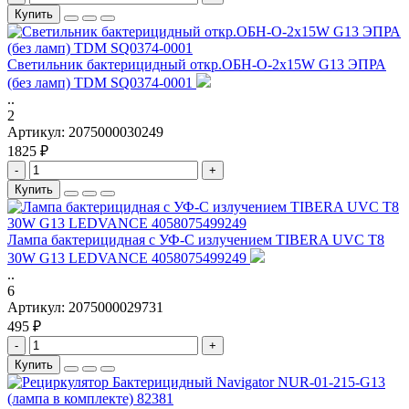
Купить
Светильник бактерицидный откр.ОБН-О-2х15W G13 ЭПРА
(без ламп) TDM SQ0374-0001
..
2
Артикул:
2075000030249
1825 ₽
-
+
Купить
Лампа бактерицидная с УФ-С излучением TIBERA UVC T8
30W G13 LEDVANCE 4058075499249
..
6
Артикул:
2075000029731
495 ₽
-
+
Купить