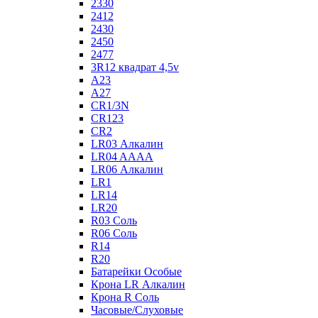
2330
2412
2430
2450
2477
3R12 квадрат 4,5v
A23
A27
CR1/3N
CR123
CR2
LR03 Алкалин
LR04 AAAA
LR06 Алкалин
LR1
LR14
LR20
R03 Соль
R06 Соль
R14
R20
Батарейки Особые
Крона LR Алкалин
Крона R Соль
Часовые/Слуховые