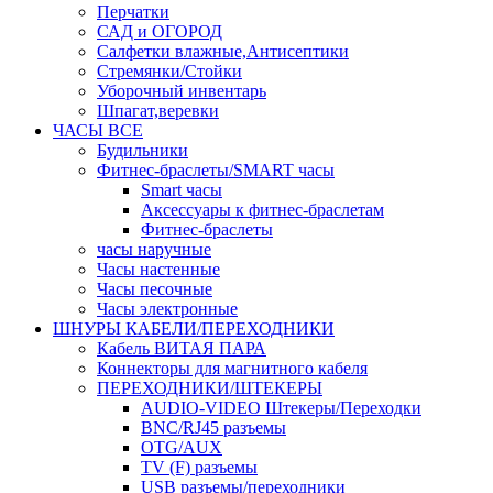
Перчатки
САД и ОГОРОД
Салфетки влажные,Антисептики
Стремянки/Стойки
Уборочный инвентарь
Шпагат,веревки
ЧАСЫ ВСЕ
Будильники
Фитнес-браслеты/SMART часы
Smart часы
Аксессуары к фитнес-браслетам
Фитнес-браслеты
часы наручные
Часы настенные
Часы песочные
Часы электронные
ШНУРЫ КАБЕЛИ/ПЕРЕХОДНИКИ
Кабель ВИТАЯ ПАРА
Коннекторы для магнитного кабеля
ПЕРЕХОДНИКИ/ШТЕКЕРЫ
AUDIO-VIDEO Штекеры/Переходки
BNC/RJ45 разъемы
OTG/AUX
TV (F) разъемы
USB разъемы/переходники