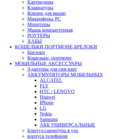
Картридеры
Клавиатуры
Коврик для мыши
Микрофоны PC
Мониторы
Мышь компьютерная
РОУТЕРЫ
ХАБЫ
КОШЕЛЬКИ,ПОРТМОНЕ,БРЕЛОКИ
Брелоки
Кошельки, портмоне
МОБИЛЬНЫЕ АКСЕССУАРЫ
Адаптеры для сим карт
АККУМУЛЯТОРЫ МОБИЛЬНЫХ
ALCATEL
FLY
HTC / LENOVO
Huawei
IPhone
LG
Nokia
Samsung
АКБ УНИВЕРСАЛЬНЫЕ
Блютуз-гарнитура в ухо
корпуса телефонов