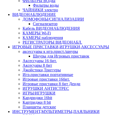
ФИЛЬТРЫ ВОДЫ
Фильтры воды
ЧАЙНИКИ электро
ВИДЕОНАБЛЮДЕНИЕ
ДОМОФОНЫ/СИГНАЛИЗАЦИИ
Сигнализатор
Кабель ВИДЕОНАБЛЮДЕНИЯ
КАМЕРЫ Wi-Fi
КАМЕРЫ наблюдения
РЕГИСТРАТОРЫ ВИДЕОНАБЛ.
ИГРОВЫЕ ПРИСТАВКИ,ИГРУШКИ,АКСЕССУАРЫ
аксесcуары к игр.прист./шнуры
Шнуры для Игровых приставок
Аксессуары 16 бит.
Аксесуары 8 бит
Джойстики,Триггеры
Игр.приставки портативные
Игровые приставки 16бит.
Игровые приставки 8 бит Денди
ИГРУШКИ АНТИСТРЕС
ИГРЫ/ИГРУШКИ
Кардриджи 16bit
Картриджи 8 bit
Планшеты детские
ИНСТРУМЕНТ,МУЛЬТИМЕТРЫ,ПАЯЛЬНИКИ