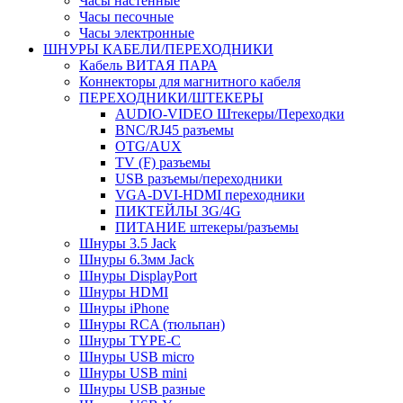
Часы настенные
Часы песочные
Часы электронные
ШНУРЫ КАБЕЛИ/ПЕРЕХОДНИКИ
Кабель ВИТАЯ ПАРА
Коннекторы для магнитного кабеля
ПЕРЕХОДНИКИ/ШТЕКЕРЫ
AUDIO-VIDEO Штекеры/Переходки
BNC/RJ45 разъемы
OTG/AUX
TV (F) разъемы
USB разъемы/переходники
VGA-DVI-HDMI переходники
ПИКТЕЙЛЫ 3G/4G
ПИТАНИЕ штекеры/разъемы
Шнуры 3.5 Jack
Шнуры 6.3мм Jack
Шнуры DisplayPort
Шнуры HDMI
Шнуры iPhone
Шнуры RCA (тюльпан)
Шнуры TYPE-C
Шнуры USB micro
Шнуры USB mini
Шнуры USB разные