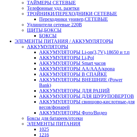
ТАЙМЕРЫ СЕТЕВЫЕ
Телефонные удл. разетки
ТРОЙНИКИ/ПЕРЕХОДНИКИ СЕТЕВЫЕ
Переходники универ,СЕТЕВЫЕ
Удлинители сетевые 220В
ЩИТЫ,БОКСЫ
БОКСЫ
ЭЛЕМЕНТЫ ПИТАНИЯ / АККУМУЛЯТОРЫ
АККУМУЛЯТОРЫ
АККУМУЛЯТОРЫ Li-on(3,7V),18650 и т.п
АККУМУЛЯТОРЫ Li-Pol
АККУМУЛЯТОРЫ Smart часов
АККУМУЛЯТОРЫ АА/ААА/крона
АККУМУЛЯТОРЫ В СПАЙКЕ
АККУМУЛЯТОРЫ ВНЕШНИЕ (Power
Bank)
АККУМУЛЯТОРЫ ДЛЯ РАЦИЙ
АККУМУЛЯТОРЫ ДЛЯ ШУРУПОВЕРТОВ
АККУМУЛЯТОРЫ свинцово-кислотные-для
весов/фонарей
АККУМУЛЯТОРЫ Фото/Видео
Боксы для батареек/отсеки
ЭЛЕМЕНТЫ ПИТАНИЯ
1025
1216