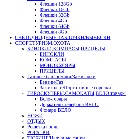
Флешки 128Gb
Флешки 16Gb
Флешки 32Gb
Флешки 4Gb
Флешки 64Gb
Флешки 8Gb
СВЕТОДИОДНЫЕ ТАБЛИЧКИ/ВЫВЕСКИ
СПОРТ,ТУРИЗМ,ОХОТА
БИНОКЛИ,КОМПАСЫ,ПРИЦЕЛЫ
БИНОКЛИ
КОМПАСЫ
МОНОКУЛЯРЫ
ПРИЦЕЛЫ
Газовые баллончики/Зажигалки
Бензин/Газ
Зажигалки/Портативные горелки
ГИРОСКУТЕРЫ,САМОКАТЫ,ВЕЛО товары
Вело-товары
Держатели телефона ВЕЛО
Фонари ВЕЛО
НОЖИ
ОТДЫХ
Решетка гриль
РОГАТКИ
ТЮБИНГ/Надувные санки