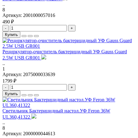
..
8
Артикул:
2001000057016
490 ₽
-
+
Купить
Рециркулятор-очиститель бактерицидный УФ Gauss Guard
2.5W USB GR001
..
1
Артикул:
2075000033639
1799 ₽
-
+
Купить
Светильник Бактерицидный настол.УФ Feron 36W
UL360,41322
..
8
Артикул:
2000000044613