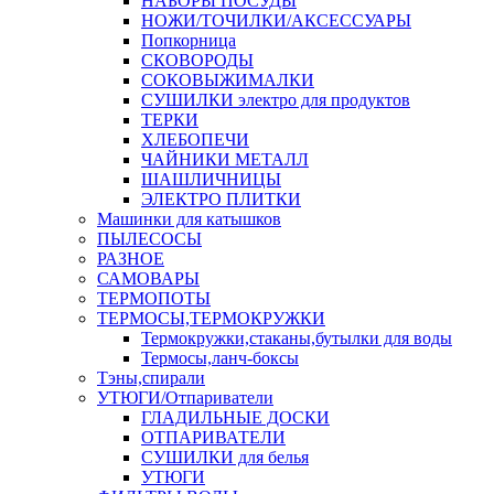
НАБОРЫ ПОСУДЫ
НОЖИ/ТОЧИЛКИ/АКСЕССУАРЫ
Попкорница
СКОВОРОДЫ
СОКОВЫЖИМАЛКИ
СУШИЛКИ электро для продуктов
ТЕРКИ
ХЛЕБОПЕЧИ
ЧАЙНИКИ МЕТАЛЛ
ШАШЛИЧНИЦЫ
ЭЛЕКТРО ПЛИТКИ
Машинки для катышков
ПЫЛЕСОСЫ
РАЗНОЕ
САМОВАРЫ
ТЕРМОПОТЫ
ТЕРМОСЫ,ТЕРМОКРУЖКИ
Термокружки,стаканы,бутылки для воды
Термосы,ланч-боксы
Тэны,спирали
УТЮГИ/Отпариватели
ГЛАДИЛЬНЫЕ ДОСКИ
ОТПАРИВАТЕЛИ
СУШИЛКИ для белья
УТЮГИ