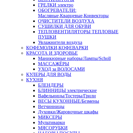
ГРЕЛКИ электро
ОБОГРЕВАТЕЛИ:
Масляные,Кварцевые,Конвекторы
ОЧИСТИТЕЛИ ВОЗДУХА
СУШИЛКИ ДЛЯ ОБУВИ
ТЕПЛОВЕНТИЛЯТОРЫ ТЕПЛОВЫЕ
ПУШКИ
Увлажнители воздуха
КОФЕМОЛКИ,КОФЕВАРКИ
КРАСОТА И ЗДОРОВЬЕ
Маникюрные наборы/Лампы/Scholl
МАССАЖЁРЫ
УХОД за ВОЛОСАМИ
КУЛЕРЫ ДЛЯ ВОДЫ
КУХНЯ
БЛЕНДЕРЫ
БЛИННИЦЫ электрические
Вафельницы/Тостеры/Грили
ВЕСЫ КУХОННЫЕ/Безмены
Ветчинницы
Духовки/Жаровочные шкафы
МИКСЕРЫ
Мультиварки
МЯСОРУБКИ