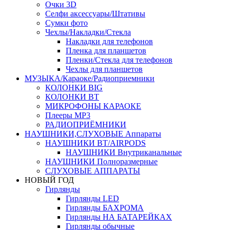
Очки 3D
Селфи аксессуары/Штативы
Сумки фото
Чехлы/Накладки/Стекла
Накладки для телефонов
Пленка для планшетов
Пленки/Стекла для телефонов
Чехлы для планшетов
МУЗЫКА/Караоке/Радиоприемники
КОЛОНКИ BIG
КОЛОНКИ BT
МИКРОФОНЫ КАРАОКЕ
Плееры MP3
РАДИОПРИЁМНИКИ
НАУШНИКИ,СЛУХОВЫЕ Аппараты
НАУШНИКИ BT/AIRPODS
НАУШНИКИ Внутриканальные
НАУШНИКИ Полноразмерные
СЛУХОВЫЕ АППАРАТЫ
НОВЫЙ ГОД
Гирлянды
Гирлянды LED
Гирлянды БАХРОМА
Гирлянды НА БАТАРЕЙКАХ
Гирлянды обычные