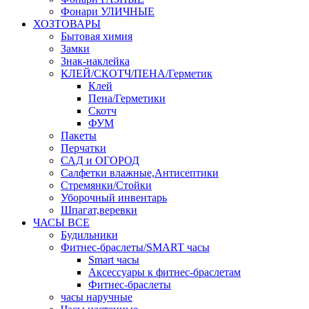
Фонари УЛИЧНЫЕ
ХОЗТОВАРЫ
Бытовая химия
Замки
Знак-наклейка
КЛЕЙ/СКОТЧ/ПЕНА/Герметик
Клей
Пена/Герметики
Скотч
ФУМ
Пакеты
Перчатки
САД и ОГОРОД
Салфетки влажные,Антисептики
Стремянки/Стойки
Уборочный инвентарь
Шпагат,веревки
ЧАСЫ ВСЕ
Будильники
Фитнес-браслеты/SMART часы
Smart часы
Аксессуары к фитнес-браслетам
Фитнес-браслеты
часы наручные