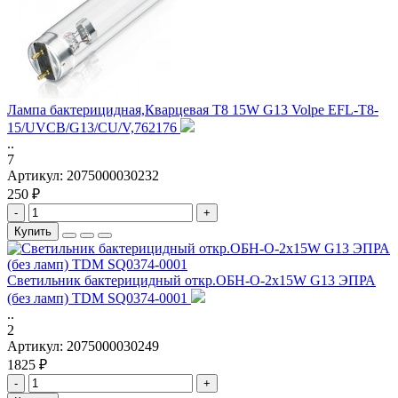
Лампа бактерицидная,Кварцевая T8 15W G13 Volpe EFL-T8-
15/UVCB/G13/CU/V,762176
..
7
Артикул:
2075000030232
250 ₽
-
+
Купить
Светильник бактерицидный откр.ОБН-О-2х15W G13 ЭПРА
(без ламп) TDM SQ0374-0001
..
2
Артикул:
2075000030249
1825 ₽
-
+