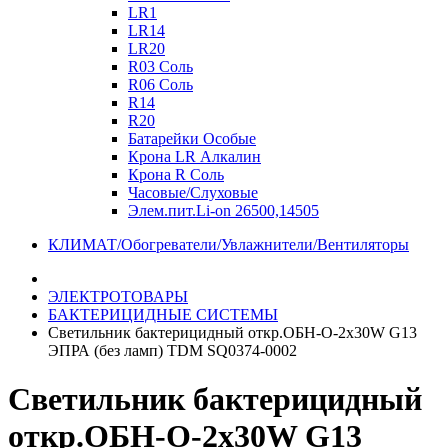
LR1
LR14
LR20
R03 Соль
R06 Соль
R14
R20
Батарейки Особые
Крона LR Алкалин
Крона R Соль
Часовые/Слуховые
Элем.пит.Li-on 26500,14505
КЛИМАТ/Обогреватели/Увлажнители/Вентиляторы
ЭЛЕКТРОТОВАРЫ
БАКТЕРИЦИДНЫЕ СИСТЕМЫ
Светильник бактерицидный откр.ОБН-О-2x30W G13
ЭПРА (без ламп) TDM SQ0374-0002
Светильник бактерицидный
откр.ОБН-О-2x30W G13