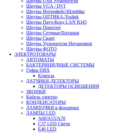
Шнуры USB Удлинители
Шнуры VGA / DVI
Шнуры Интерфейс/Шлейфы
Шнуры ОПТИКА-Toslink
Шнуры Патч-Корд LAN RJ45
Шнуры Принтер
Шнуры Сетевые/Питания
Шнуры Скарт
Шнуры Удлинители Наушников
Шнуры ФОТО
ЭЛЕКТРОТОВАРЫ
АВТОМАТЫ
БАКТЕРИЦИДНЫЕ СИСТЕМЫ
Гофра ПВХ
Клипсы
ДАТЧИКИ,ДЕТЕКТОРЫ
ДЕТЕКТОРЫ ОСВЕЩЕНИЯ
ЗВОНКИ
Кабель электро
КОНДЕНСАТОРЫ
ЛАМПОЧКИ в фонарики
ЛАМПЫ LED
A60/A55/A70
C37 LED Свеча
E40 LED