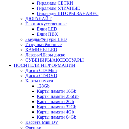
Гирлянды СЕТКИ
Гирлянды УЛИЧНЫЕ
Гирлянды ШТОРЫ-ЗАНАВЕС
ДЮРАЛАЙТ
Ёлки искусственные
Ёлки LED
Ёлки ПВХ
Звезды/Фигуры LED
Игрушки ёлочные
КАМИНЫ LED
Лазеры/Шары диско
СУВЕНИРЫ/АКСЕССУАРЫ
НОСИТЕЛИ ИНФОРМАЦИИ
Диски CD/ Mini
Диски CD/DVD
Карты памяти
128Gb
Карты памяти 16Gb
Карты памяти 256Gb
Карты памяти 2Gb
Карты памяти 32Gb
Карты памяти 4Gb
Карты памяти 64Gb
Кассета Mini DV
Флешки