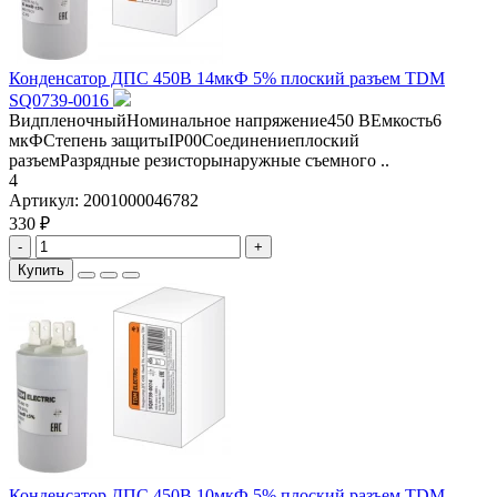
Конденсатор ДПС 450В 14мкФ 5% плоский разъем TDM
SQ0739-0016
ВидпленочныйНоминальное напряжение450 ВЕмкость6
мкФСтепень защитыIP00Соединениеплоский
разъемРазрядные резисторынаружные съемного ..
4
Артикул:
2001000046782
330 ₽
-
+
Купить
Конденсатор ДПС 450В 10мкФ 5% плоский разъем TDM