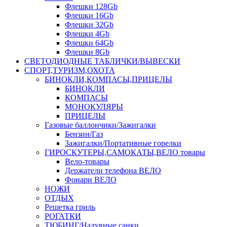
Флешки 128Gb
Флешки 16Gb
Флешки 32Gb
Флешки 4Gb
Флешки 64Gb
Флешки 8Gb
СВЕТОДИОДНЫЕ ТАБЛИЧКИ/ВЫВЕСКИ
СПОРТ,ТУРИЗМ,ОХОТА
БИНОКЛИ,КОМПАСЫ,ПРИЦЕЛЫ
БИНОКЛИ
КОМПАСЫ
МОНОКУЛЯРЫ
ПРИЦЕЛЫ
Газовые баллончики/Зажигалки
Бензин/Газ
Зажигалки/Портативные горелки
ГИРОСКУТЕРЫ,САМОКАТЫ,ВЕЛО товары
Вело-товары
Держатели телефона ВЕЛО
Фонари ВЕЛО
НОЖИ
ОТДЫХ
Решетка гриль
РОГАТКИ
ТЮБИНГ/Надувные санки