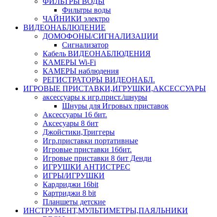
ФИЛЬТРЫ ВОДЫ
Фильтры воды
ЧАЙНИКИ электро
ВИДЕОНАБЛЮДЕНИЕ
ДОМОФОНЫ/СИГНАЛИЗАЦИИ
Сигнализатор
Кабель ВИДЕОНАБЛЮДЕНИЯ
КАМЕРЫ Wi-Fi
КАМЕРЫ наблюдения
РЕГИСТРАТОРЫ ВИДЕОНАБЛ.
ИГРОВЫЕ ПРИСТАВКИ,ИГРУШКИ,АКСЕССУАРЫ
аксесcуары к игр.прист./шнуры
Шнуры для Игровых приставок
Аксессуары 16 бит.
Аксесуары 8 бит
Джойстики,Триггеры
Игр.приставки портативные
Игровые приставки 16бит.
Игровые приставки 8 бит Денди
ИГРУШКИ АНТИСТРЕС
ИГРЫ/ИГРУШКИ
Кардриджи 16bit
Картриджи 8 bit
Планшеты детские
ИНСТРУМЕНТ,МУЛЬТИМЕТРЫ,ПАЯЛЬНИКИ