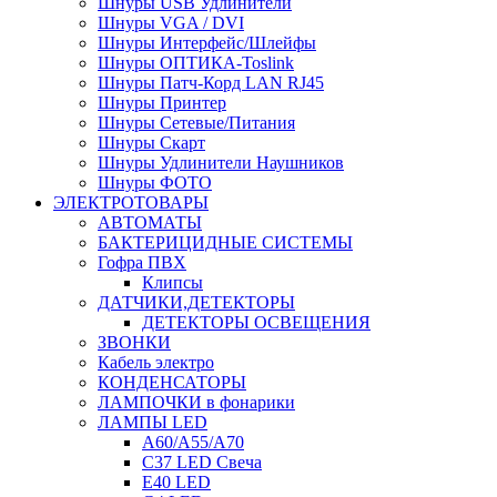
Шнуры USB Удлинители
Шнуры VGA / DVI
Шнуры Интерфейс/Шлейфы
Шнуры ОПТИКА-Toslink
Шнуры Патч-Корд LAN RJ45
Шнуры Принтер
Шнуры Сетевые/Питания
Шнуры Скарт
Шнуры Удлинители Наушников
Шнуры ФОТО
ЭЛЕКТРОТОВАРЫ
АВТОМАТЫ
БАКТЕРИЦИДНЫЕ СИСТЕМЫ
Гофра ПВХ
Клипсы
ДАТЧИКИ,ДЕТЕКТОРЫ
ДЕТЕКТОРЫ ОСВЕЩЕНИЯ
ЗВОНКИ
Кабель электро
КОНДЕНСАТОРЫ
ЛАМПОЧКИ в фонарики
ЛАМПЫ LED
A60/A55/A70
C37 LED Свеча
E40 LED