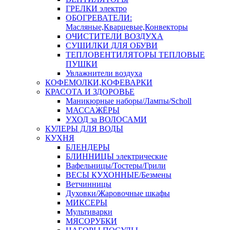
ГРЕЛКИ электро
ОБОГРЕВАТЕЛИ:
Масляные,Кварцевые,Конвекторы
ОЧИСТИТЕЛИ ВОЗДУХА
СУШИЛКИ ДЛЯ ОБУВИ
ТЕПЛОВЕНТИЛЯТОРЫ ТЕПЛОВЫЕ
ПУШКИ
Увлажнители воздуха
КОФЕМОЛКИ,КОФЕВАРКИ
КРАСОТА И ЗДОРОВЬЕ
Маникюрные наборы/Лампы/Scholl
МАССАЖЁРЫ
УХОД за ВОЛОСАМИ
КУЛЕРЫ ДЛЯ ВОДЫ
КУХНЯ
БЛЕНДЕРЫ
БЛИННИЦЫ электрические
Вафельницы/Тостеры/Грили
ВЕСЫ КУХОННЫЕ/Безмены
Ветчинницы
Духовки/Жаровочные шкафы
МИКСЕРЫ
Мультиварки
МЯСОРУБКИ