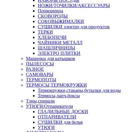
НАБОРЫ ПОСУДЫ
НОЖИ/ТОЧИЛКИ/АКСЕССУАРЫ
Попкорница
СКОВОРОДЫ
СОКОВЫЖИМАЛКИ
СУШИЛКИ электро для продуктов
ТЕРКИ
ХЛЕБОПЕЧИ
ЧАЙНИКИ МЕТАЛЛ
ШАШЛИЧНИЦЫ
ЭЛЕКТРО ПЛИТКИ
Машинки для катышков
ПЫЛЕСОСЫ
РАЗНОЕ
САМОВАРЫ
ТЕРМОПОТЫ
ТЕРМОСЫ,ТЕРМОКРУЖКИ
Термокружки,стаканы,бутылки для воды
Термосы,ланч-боксы
Тэны,спирали
УТЮГИ/Отпариватели
ГЛАДИЛЬНЫЕ ДОСКИ
ОТПАРИВАТЕЛИ
СУШИЛКИ для белья
УТЮГИ