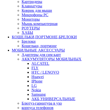
Картридеры
Клавиатуры
Коврик для мыши
Микрофоны PC
Мониторы
Мышь компьютерная
РОУТЕРЫ
ХАБЫ
КОШЕЛЬКИ,ПОРТМОНЕ,БРЕЛОКИ
Брелоки
Кошельки, портмоне
МОБИЛЬНЫЕ АКСЕССУАРЫ
Адаптеры для сим карт
АККУМУЛЯТОРЫ МОБИЛЬНЫХ
ALCATEL
FLY
HTC / LENOVO
Huawei
IPhone
LG
Nokia
Samsung
АКБ УНИВЕРСАЛЬНЫЕ
Блютуз-гарнитура в ухо
корпуса телефонов