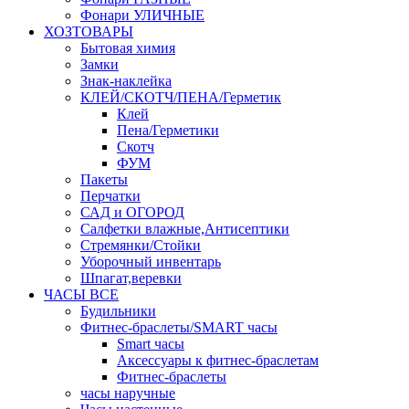
Фонари УЛИЧНЫЕ
ХОЗТОВАРЫ
Бытовая химия
Замки
Знак-наклейка
КЛЕЙ/СКОТЧ/ПЕНА/Герметик
Клей
Пена/Герметики
Скотч
ФУМ
Пакеты
Перчатки
САД и ОГОРОД
Салфетки влажные,Антисептики
Стремянки/Стойки
Уборочный инвентарь
Шпагат,веревки
ЧАСЫ ВСЕ
Будильники
Фитнес-браслеты/SMART часы
Smart часы
Аксессуары к фитнес-браслетам
Фитнес-браслеты
часы наручные