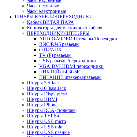
Часы настенные
Часы песочные
Часы электронные
ШНУРЫ КАБЕЛИ/ПЕРЕХОДНИКИ
Кабель ВИТАЯ ПАРА
Коннекторы для магнитного кабеля
ПЕРЕХОДНИКИ/ШТЕКЕРЫ
AUDIO-VIDEO Штекеры/Переходки
BNC/RJ45 разъемы
OTG/AUX
TV (F) разъемы
USB разъемы/переходники
VGA-DVI-HDMI переходники
ПИКТЕЙЛЫ 3G/4G
ПИТАНИЕ штекеры/разъемы
Шнуры 3.5 Jack
Шнуры 6.3мм Jack
Шнуры DisplayPort
Шнуры HDMI
Шнуры iPhone
Шнуры RCA (тюльпан)
Шнуры TYPE-C
Шнуры USB micro
Шнуры USB mini
Шнуры USB разные