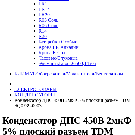
LR1
LR14
LR20
R03 Соль
R06 Соль
R14
R20
Батарейки Особые
Крона LR Алкалин
Крона R Соль
Часовые/Слуховые
Элем.пит.Li-on 26500,14505
КЛИМАТ/Обогреватели/Увлажнители/Вентиляторы
ЭЛЕКТРОТОВАРЫ
КОНДЕНСАТОРЫ
Конденсатор ДПС 450В 2мкФ 5% плоский разъем TDM
SQ0739-0003
Конденсатор ДПС 450В 2мкФ
5% плоский разъем TDM