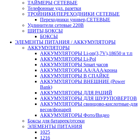
ТАЙМЕРЫ СЕТЕВЫЕ
Телефонные удл. разетки
ТРОЙНИКИ/ПЕРЕХОДНИКИ СЕТЕВЫЕ
Переходники универ,СЕТЕВЫЕ
Удлинители сетевые 220В
ЩИТЫ,БОКСЫ
БОКСЫ
ЭЛЕМЕНТЫ ПИТАНИЯ / АККУМУЛЯТОРЫ
АККУМУЛЯТОРЫ
АККУМУЛЯТОРЫ Li-on(3,7V),18650 и т.п
АККУМУЛЯТОРЫ Li-Pol
АККУМУЛЯТОРЫ Smart часов
АККУМУЛЯТОРЫ АА/ААА/крона
АККУМУЛЯТОРЫ В СПАЙКЕ
АККУМУЛЯТОРЫ ВНЕШНИЕ (Power
Bank)
АККУМУЛЯТОРЫ ДЛЯ РАЦИЙ
АККУМУЛЯТОРЫ ДЛЯ ШУРУПОВЕРТОВ
АККУМУЛЯТОРЫ свинцово-кислотные-для
весов/фонарей
АККУМУЛЯТОРЫ Фото/Видео
Боксы для батареек/отсеки
ЭЛЕМЕНТЫ ПИТАНИЯ
1025
1216