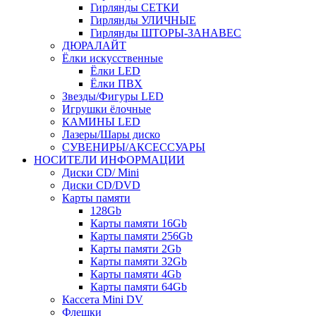
Гирлянды СЕТКИ
Гирлянды УЛИЧНЫЕ
Гирлянды ШТОРЫ-ЗАНАВЕС
ДЮРАЛАЙТ
Ёлки искусственные
Ёлки LED
Ёлки ПВХ
Звезды/Фигуры LED
Игрушки ёлочные
КАМИНЫ LED
Лазеры/Шары диско
СУВЕНИРЫ/АКСЕССУАРЫ
НОСИТЕЛИ ИНФОРМАЦИИ
Диски CD/ Mini
Диски CD/DVD
Карты памяти
128Gb
Карты памяти 16Gb
Карты памяти 256Gb
Карты памяти 2Gb
Карты памяти 32Gb
Карты памяти 4Gb
Карты памяти 64Gb
Кассета Mini DV
Флешки