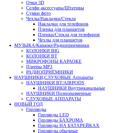
Очки 3D
Селфи аксессуары/Штативы
Сумки фото
Чехлы/Накладки/Стекла
Накладки для телефонов
Пленка для планшетов
Пленки/Стекла для телефонов
Чехлы для планшетов
МУЗЫКА/Караоке/Радиоприемники
КОЛОНКИ BIG
КОЛОНКИ BT
МИКРОФОНЫ КАРАОКЕ
Плееры MP3
РАДИОПРИЁМНИКИ
НАУШНИКИ,СЛУХОВЫЕ Аппараты
НАУШНИКИ BT/AIRPODS
НАУШНИКИ Внутриканальные
НАУШНИКИ Полноразмерные
СЛУХОВЫЕ АППАРАТЫ
НОВЫЙ ГОД
Гирлянды
Гирлянды LED
Гирлянды БАХРОМА
Гирлянды НА БАТАРЕЙКАХ
Гирлянды обычные