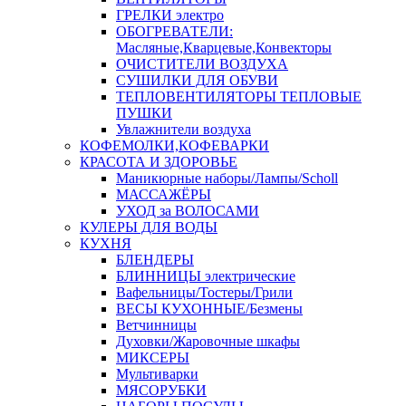
ГРЕЛКИ электро
ОБОГРЕВАТЕЛИ:
Масляные,Кварцевые,Конвекторы
ОЧИСТИТЕЛИ ВОЗДУХА
СУШИЛКИ ДЛЯ ОБУВИ
ТЕПЛОВЕНТИЛЯТОРЫ ТЕПЛОВЫЕ
ПУШКИ
Увлажнители воздуха
КОФЕМОЛКИ,КОФЕВАРКИ
КРАСОТА И ЗДОРОВЬЕ
Маникюрные наборы/Лампы/Scholl
МАССАЖЁРЫ
УХОД за ВОЛОСАМИ
КУЛЕРЫ ДЛЯ ВОДЫ
КУХНЯ
БЛЕНДЕРЫ
БЛИННИЦЫ электрические
Вафельницы/Тостеры/Грили
ВЕСЫ КУХОННЫЕ/Безмены
Ветчинницы
Духовки/Жаровочные шкафы
МИКСЕРЫ
Мультиварки
МЯСОРУБКИ