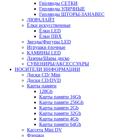
Гирлянды СЕТКИ
Гирлянды УЛИЧНЫЕ
Гирлянды ШТОРЫ-ЗАНАВЕС
ДЮРАЛАЙТ
Ёлки искусственные
Ёлки LED
Ёлки ПВХ
Звезды/Фигуры LED
Игрушки ёлочные
КАМИНЫ LED
Лазеры/Шары диско
СУВЕНИРЫ/АКСЕССУАРЫ
НОСИТЕЛИ ИНФОРМАЦИИ
Диски CD/ Mini
Диски CD/DVD
Карты памяти
128Gb
Карты памяти 16Gb
Карты памяти 256Gb
Карты памяти 2Gb
Карты памяти 32Gb
Карты памяти 4Gb
Карты памяти 64Gb
Кассета Mini DV
Флешки