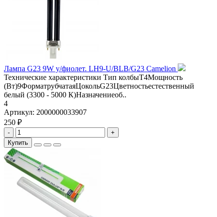
Лампа G23 9W у/фиолет. LH9-U/BLB/G23 Camelion
Технические характеристики Тип колбыT4Мощность
(Вт)9ФорматрубчатаяЦокольG23Цветностьестественный
белый (3300 - 5000 К)Назначениеоб..
4
Артикул:
2000000033907
250 ₽
-
+
Купить