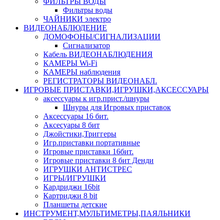
ФИЛЬТРЫ ВОДЫ
Фильтры воды
ЧАЙНИКИ электро
ВИДЕОНАБЛЮДЕНИЕ
ДОМОФОНЫ/СИГНАЛИЗАЦИИ
Сигнализатор
Кабель ВИДЕОНАБЛЮДЕНИЯ
КАМЕРЫ Wi-Fi
КАМЕРЫ наблюдения
РЕГИСТРАТОРЫ ВИДЕОНАБЛ.
ИГРОВЫЕ ПРИСТАВКИ,ИГРУШКИ,АКСЕССУАРЫ
аксесcуары к игр.прист./шнуры
Шнуры для Игровых приставок
Аксессуары 16 бит.
Аксесуары 8 бит
Джойстики,Триггеры
Игр.приставки портативные
Игровые приставки 16бит.
Игровые приставки 8 бит Денди
ИГРУШКИ АНТИСТРЕС
ИГРЫ/ИГРУШКИ
Кардриджи 16bit
Картриджи 8 bit
Планшеты детские
ИНСТРУМЕНТ,МУЛЬТИМЕТРЫ,ПАЯЛЬНИКИ