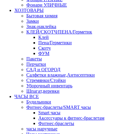
Фонари УЛИЧНЫЕ
ХОЗТОВАРЫ
Бытовая химия
Замки
Знак-наклейка
КЛЕЙ/СКОТЧ/ПЕНА/Герметик
Клей
Пена/Герметики
Скотч
ФУМ
Пакеты
Перчатки
САД и ОГОРОД
Салфетки влажные,Антисептики
Стремянки/Стойки
Уборочный инвентарь
Шпагат,веревки
ЧАСЫ ВСЕ
Будильники
Фитнес-браслеты/SMART часы
Smart часы
Аксессуары к фитнес-браслетам
Фитнес-браслеты
часы наручные