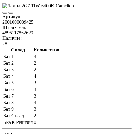
Артикул:
2001000039425
Штрих-код:
4895117862629
Наличие:
28
Склад
Количество
Бат 1
3
Бат 2
2
Бат 3
2
Бат 4
4
Бат 5
3
Бат 6
3
Бат 7
3
Бат 8
3
Бат 9
3
Бат Склад
2
БРАК Ревизия
0