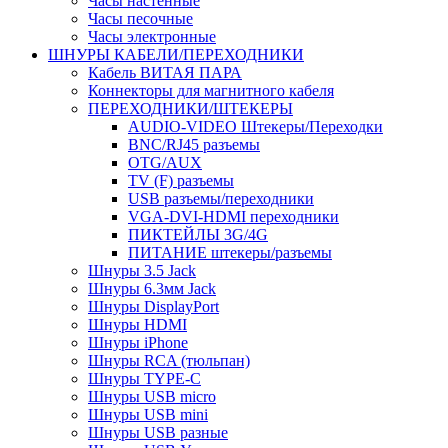
Часы настенные
Часы песочные
Часы электронные
ШНУРЫ КАБЕЛИ/ПЕРЕХОДНИКИ
Кабель ВИТАЯ ПАРА
Коннекторы для магнитного кабеля
ПЕРЕХОДНИКИ/ШТЕКЕРЫ
AUDIO-VIDEO Штекеры/Переходки
BNC/RJ45 разъемы
OTG/AUX
TV (F) разъемы
USB разъемы/переходники
VGA-DVI-HDMI переходники
ПИКТЕЙЛЫ 3G/4G
ПИТАНИЕ штекеры/разъемы
Шнуры 3.5 Jack
Шнуры 6.3мм Jack
Шнуры DisplayPort
Шнуры HDMI
Шнуры iPhone
Шнуры RCA (тюльпан)
Шнуры TYPE-C
Шнуры USB micro
Шнуры USB mini
Шнуры USB разные