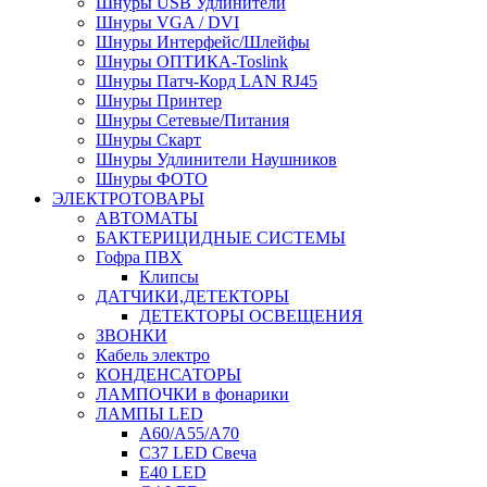
Шнуры USB Удлинители
Шнуры VGA / DVI
Шнуры Интерфейс/Шлейфы
Шнуры ОПТИКА-Toslink
Шнуры Патч-Корд LAN RJ45
Шнуры Принтер
Шнуры Сетевые/Питания
Шнуры Скарт
Шнуры Удлинители Наушников
Шнуры ФОТО
ЭЛЕКТРОТОВАРЫ
АВТОМАТЫ
БАКТЕРИЦИДНЫЕ СИСТЕМЫ
Гофра ПВХ
Клипсы
ДАТЧИКИ,ДЕТЕКТОРЫ
ДЕТЕКТОРЫ ОСВЕЩЕНИЯ
ЗВОНКИ
Кабель электро
КОНДЕНСАТОРЫ
ЛАМПОЧКИ в фонарики
ЛАМПЫ LED
A60/A55/A70
C37 LED Свеча
E40 LED