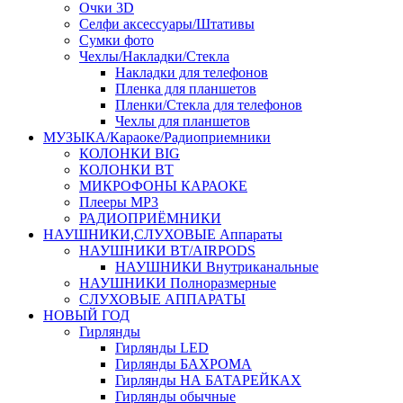
Очки 3D
Селфи аксессуары/Штативы
Сумки фото
Чехлы/Накладки/Стекла
Накладки для телефонов
Пленка для планшетов
Пленки/Стекла для телефонов
Чехлы для планшетов
МУЗЫКА/Караоке/Радиоприемники
КОЛОНКИ BIG
КОЛОНКИ BT
МИКРОФОНЫ КАРАОКЕ
Плееры MP3
РАДИОПРИЁМНИКИ
НАУШНИКИ,СЛУХОВЫЕ Аппараты
НАУШНИКИ BT/AIRPODS
НАУШНИКИ Внутриканальные
НАУШНИКИ Полноразмерные
СЛУХОВЫЕ АППАРАТЫ
НОВЫЙ ГОД
Гирлянды
Гирлянды LED
Гирлянды БАХРОМА
Гирлянды НА БАТАРЕЙКАХ
Гирлянды обычные