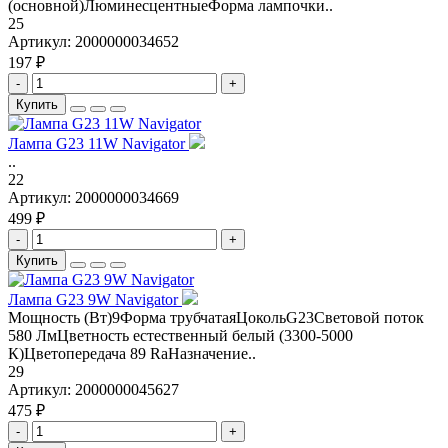
(основной)ЛюминесцентныеФорма лампочки..
25
Артикул:
2000000034652
197 ₽
-
+
Купить
Лампа G23 11W Navigator
..
22
Артикул:
2000000034669
499 ₽
-
+
Купить
Лампа G23 9W Navigator
Мощность (Вт)9Форма трубчатаяЦокольG23Световой поток
580 ЛмЦветность естественный белый (3300-5000
К)Цветопередача 89 RaНазначение..
29
Артикул:
2000000045627
475 ₽
-
+