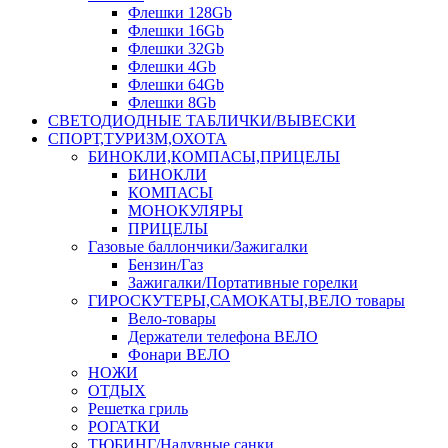
Флешки 128Gb
Флешки 16Gb
Флешки 32Gb
Флешки 4Gb
Флешки 64Gb
Флешки 8Gb
СВЕТОДИОДНЫЕ ТАБЛИЧКИ/ВЫВЕСКИ
СПОРТ,ТУРИЗМ,ОХОТА
БИНОКЛИ,КОМПАСЫ,ПРИЦЕЛЫ
БИНОКЛИ
КОМПАСЫ
МОНОКУЛЯРЫ
ПРИЦЕЛЫ
Газовые баллончики/Зажигалки
Бензин/Газ
Зажигалки/Портативные горелки
ГИРОСКУТЕРЫ,САМОКАТЫ,ВЕЛО товары
Вело-товары
Держатели телефона ВЕЛО
Фонари ВЕЛО
НОЖИ
ОТДЫХ
Решетка гриль
РОГАТКИ
ТЮБИНГ/Надувные санки