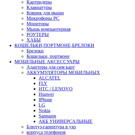
Картридеры
Клавиатуры
Коврик для мыши
Микрофоны PC
Мониторы
Мышь компьютерная
РОУТЕРЫ
ХАБЫ
КОШЕЛЬКИ,ПОРТМОНЕ,БРЕЛОКИ
Брелоки
Кошельки, портмоне
МОБИЛЬНЫЕ АКСЕССУАРЫ
Адаптеры для сим карт
АККУМУЛЯТОРЫ МОБИЛЬНЫХ
ALCATEL
FLY
HTC / LENOVO
Huawei
IPhone
LG
Nokia
Samsung
АКБ УНИВЕРСАЛЬНЫЕ
Блютуз-гарнитура в ухо
корпуса телефонов