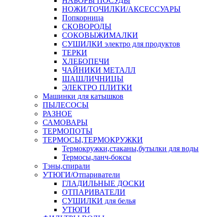
НАБОРЫ ПОСУДЫ
НОЖИ/ТОЧИЛКИ/АКСЕССУАРЫ
Попкорница
СКОВОРОДЫ
СОКОВЫЖИМАЛКИ
СУШИЛКИ электро для продуктов
ТЕРКИ
ХЛЕБОПЕЧИ
ЧАЙНИКИ МЕТАЛЛ
ШАШЛИЧНИЦЫ
ЭЛЕКТРО ПЛИТКИ
Машинки для катышков
ПЫЛЕСОСЫ
РАЗНОЕ
САМОВАРЫ
ТЕРМОПОТЫ
ТЕРМОСЫ,ТЕРМОКРУЖКИ
Термокружки,стаканы,бутылки для воды
Термосы,ланч-боксы
Тэны,спирали
УТЮГИ/Отпариватели
ГЛАДИЛЬНЫЕ ДОСКИ
ОТПАРИВАТЕЛИ
СУШИЛКИ для белья
УТЮГИ