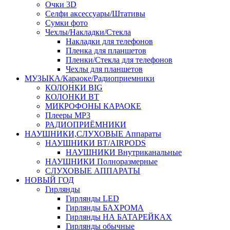
Очки 3D
Селфи аксессуары/Штативы
Сумки фото
Чехлы/Накладки/Стекла
Накладки для телефонов
Пленка для планшетов
Пленки/Стекла для телефонов
Чехлы для планшетов
МУЗЫКА/Караоке/Радиоприемники
КОЛОНКИ BIG
КОЛОНКИ BT
МИКРОФОНЫ КАРАОКЕ
Плееры MP3
РАДИОПРИЁМНИКИ
НАУШНИКИ,СЛУХОВЫЕ Аппараты
НАУШНИКИ BT/AIRPODS
НАУШНИКИ Внутриканальные
НАУШНИКИ Полноразмерные
СЛУХОВЫЕ АППАРАТЫ
НОВЫЙ ГОД
Гирлянды
Гирлянды LED
Гирлянды БАХРОМА
Гирлянды НА БАТАРЕЙКАХ
Гирлянды обычные