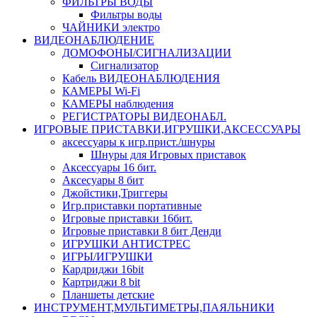
ФИЛЬТРЫ ВОДЫ
Фильтры воды
ЧАЙНИКИ электро
ВИДЕОНАБЛЮДЕНИЕ
ДОМОФОНЫ/СИГНАЛИЗАЦИИ
Сигнализатор
Кабель ВИДЕОНАБЛЮДЕНИЯ
КАМЕРЫ Wi-Fi
КАМЕРЫ наблюдения
РЕГИСТРАТОРЫ ВИДЕОНАБЛ.
ИГРОВЫЕ ПРИСТАВКИ,ИГРУШКИ,АКСЕССУАРЫ
аксесcуары к игр.прист./шнуры
Шнуры для Игровых приставок
Аксессуары 16 бит.
Аксесуары 8 бит
Джойстики,Триггеры
Игр.приставки портативные
Игровые приставки 16бит.
Игровые приставки 8 бит Денди
ИГРУШКИ АНТИСТРЕС
ИГРЫ/ИГРУШКИ
Кардриджи 16bit
Картриджи 8 bit
Планшеты детские
ИНСТРУМЕНТ,МУЛЬТИМЕТРЫ,ПАЯЛЬНИКИ