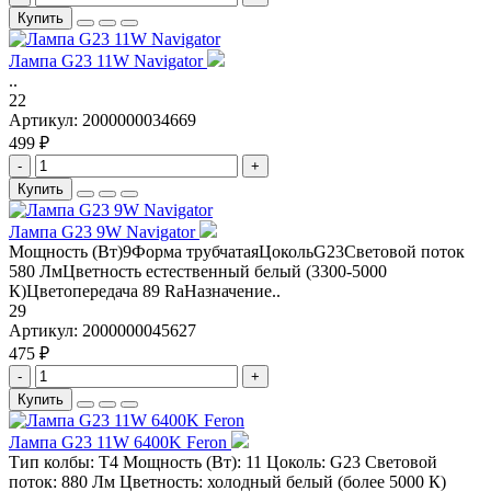
Купить
Лампа G23 11W Navigator
..
22
Артикул:
2000000034669
499 ₽
-
+
Купить
Лампа G23 9W Navigator
Мощность (Вт)9Форма трубчатаяЦокольG23Световой поток
580 ЛмЦветность естественный белый (3300-5000
К)Цветопередача 89 RaНазначение..
29
Артикул:
2000000045627
475 ₽
-
+
Купить
Лампа G23 11W 6400K Feron
Тип колбы: T4 Мощность (Вт): 11 Цоколь: G23 Световой
поток: 880 Лм Цветность: холодный белый (более 5000 К)