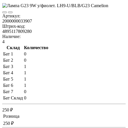
Артикул:
2000000033907
Штрих-код:
4895117809280
Наличие:
4
Склад
Количество
Бат 1
0
Бат 2
0
Бат 3
1
Бат 4
1
Бат 5
1
Бат 6
1
Бат 7
0
Бат Склад
0
250 ₽
Розница
250 ₽