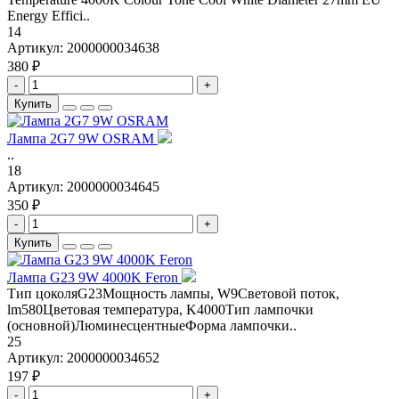
Energy Effici..
14
Артикул:
2000000034638
380 ₽
-
+
Купить
Лампа 2G7 9W OSRAM
..
18
Артикул:
2000000034645
350 ₽
-
+
Купить
Лампа G23 9W 4000K Feron
Тип цоколяG23Мощность лампы, W9Световой поток,
lm580Цветовая температура, K4000Тип лампочки
(основной)ЛюминесцентныеФорма лампочки..
25
Артикул:
2000000034652
197 ₽
-
+