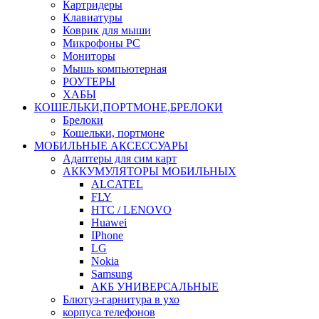
Картридеры
Клавиатуры
Коврик для мыши
Микрофоны PC
Мониторы
Мышь компьютерная
РОУТЕРЫ
ХАБЫ
КОШЕЛЬКИ,ПОРТМОНЕ,БРЕЛОКИ
Брелоки
Кошельки, портмоне
МОБИЛЬНЫЕ АКСЕССУАРЫ
Адаптеры для сим карт
АККУМУЛЯТОРЫ МОБИЛЬНЫХ
ALCATEL
FLY
HTC / LENOVO
Huawei
IPhone
LG
Nokia
Samsung
АКБ УНИВЕРСАЛЬНЫЕ
Блютуз-гарнитура в ухо
корпуса телефонов