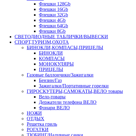
Флешки 128Gb
Флешки 16Gb
Флешки 32Gb
Флешки 4Gb
Флешки 64Gb
Флешки 8Gb
СВЕТОДИОДНЫЕ ТАБЛИЧКИ/ВЫВЕСКИ
СПОРТ,ТУРИЗМ,ОХОТА
БИНОКЛИ,КОМПАСЫ,ПРИЦЕЛЫ
БИНОКЛИ
КОМПАСЫ
МОНОКУЛЯРЫ
ПРИЦЕЛЫ
Газовые баллончики/Зажигалки
Бензин/Газ
Зажигалки/Портативные горелки
ГИРОСКУТЕРЫ,САМОКАТЫ,ВЕЛО товары
Вело-товары
Держатели телефона ВЕЛО
Фонари ВЕЛО
НОЖИ
ОТДЫХ
Решетка гриль
РОГАТКИ
ТЮБИНГ/Надувные санки