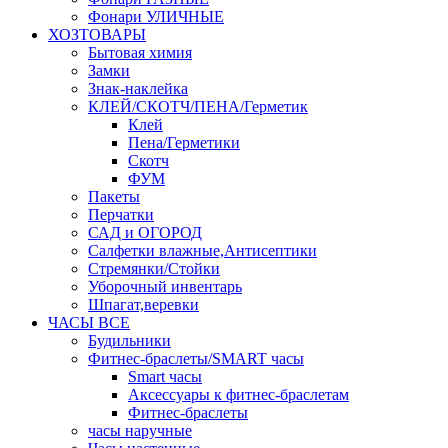
Фонари УЛИЧНЫЕ
ХОЗТОВАРЫ
Бытовая химия
Замки
Знак-наклейка
КЛЕЙ/СКОТЧ/ПЕНА/Герметик
Клей
Пена/Герметики
Скотч
ФУМ
Пакеты
Перчатки
САД и ОГОРОД
Салфетки влажные,Антисептики
Стремянки/Стойки
Уборочный инвентарь
Шпагат,веревки
ЧАСЫ ВСЕ
Будильники
Фитнес-браслеты/SMART часы
Smart часы
Аксессуары к фитнес-браслетам
Фитнес-браслеты
часы наручные