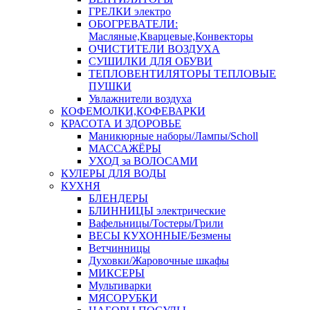
ГРЕЛКИ электро
ОБОГРЕВАТЕЛИ:
Масляные,Кварцевые,Конвекторы
ОЧИСТИТЕЛИ ВОЗДУХА
СУШИЛКИ ДЛЯ ОБУВИ
ТЕПЛОВЕНТИЛЯТОРЫ ТЕПЛОВЫЕ
ПУШКИ
Увлажнители воздуха
КОФЕМОЛКИ,КОФЕВАРКИ
КРАСОТА И ЗДОРОВЬЕ
Маникюрные наборы/Лампы/Scholl
МАССАЖЁРЫ
УХОД за ВОЛОСАМИ
КУЛЕРЫ ДЛЯ ВОДЫ
КУХНЯ
БЛЕНДЕРЫ
БЛИННИЦЫ электрические
Вафельницы/Тостеры/Грили
ВЕСЫ КУХОННЫЕ/Безмены
Ветчинницы
Духовки/Жаровочные шкафы
МИКСЕРЫ
Мультиварки
МЯСОРУБКИ