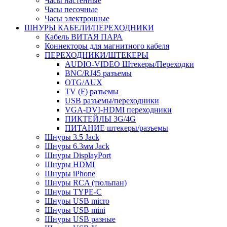
Часы настенные
Часы песочные
Часы электронные
ШНУРЫ КАБЕЛИ/ПЕРЕХОДНИКИ
Кабель ВИТАЯ ПАРА
Коннекторы для магнитного кабеля
ПЕРЕХОДНИКИ/ШТЕКЕРЫ
AUDIO-VIDEO Штекеры/Переходки
BNC/RJ45 разъемы
OTG/AUX
TV (F) разъемы
USB разъемы/переходники
VGA-DVI-HDMI переходники
ПИКТЕЙЛЫ 3G/4G
ПИТАНИЕ штекеры/разъемы
Шнуры 3.5 Jack
Шнуры 6.3мм Jack
Шнуры DisplayPort
Шнуры HDMI
Шнуры iPhone
Шнуры RCA (тюльпан)
Шнуры TYPE-C
Шнуры USB micro
Шнуры USB mini
Шнуры USB разные