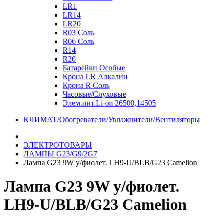
LR1
LR14
LR20
R03 Соль
R06 Соль
R14
R20
Батарейки Особые
Крона LR Алкалин
Крона R Соль
Часовые/Слуховые
Элем.пит.Li-on 26500,14505
КЛИМАТ/Обогреватели/Увлажнители/Вентиляторы
ЭЛЕКТРОТОВАРЫ
ЛАМПЫ G23/G9/2G7
Лампа G23 9W у/фиолет. LH9-U/BLB/G23 Camelion
Лампа G23 9W у/фиолет.
LH9-U/BLB/G23 Camelion