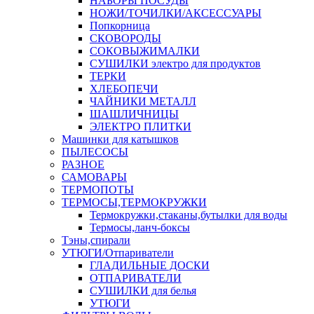
НАБОРЫ ПОСУДЫ
НОЖИ/ТОЧИЛКИ/АКСЕССУАРЫ
Попкорница
СКОВОРОДЫ
СОКОВЫЖИМАЛКИ
СУШИЛКИ электро для продуктов
ТЕРКИ
ХЛЕБОПЕЧИ
ЧАЙНИКИ МЕТАЛЛ
ШАШЛИЧНИЦЫ
ЭЛЕКТРО ПЛИТКИ
Машинки для катышков
ПЫЛЕСОСЫ
РАЗНОЕ
САМОВАРЫ
ТЕРМОПОТЫ
ТЕРМОСЫ,ТЕРМОКРУЖКИ
Термокружки,стаканы,бутылки для воды
Термосы,ланч-боксы
Тэны,спирали
УТЮГИ/Отпариватели
ГЛАДИЛЬНЫЕ ДОСКИ
ОТПАРИВАТЕЛИ
СУШИЛКИ для белья
УТЮГИ