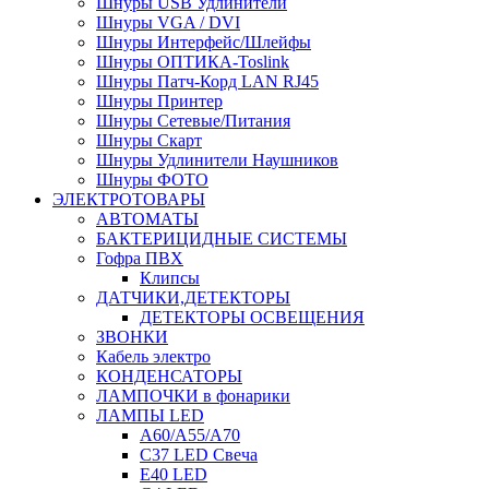
Шнуры USB Удлинители
Шнуры VGA / DVI
Шнуры Интерфейс/Шлейфы
Шнуры ОПТИКА-Toslink
Шнуры Патч-Корд LAN RJ45
Шнуры Принтер
Шнуры Сетевые/Питания
Шнуры Скарт
Шнуры Удлинители Наушников
Шнуры ФОТО
ЭЛЕКТРОТОВАРЫ
АВТОМАТЫ
БАКТЕРИЦИДНЫЕ СИСТЕМЫ
Гофра ПВХ
Клипсы
ДАТЧИКИ,ДЕТЕКТОРЫ
ДЕТЕКТОРЫ ОСВЕЩЕНИЯ
ЗВОНКИ
Кабель электро
КОНДЕНСАТОРЫ
ЛАМПОЧКИ в фонарики
ЛАМПЫ LED
A60/A55/A70
C37 LED Свеча
E40 LED