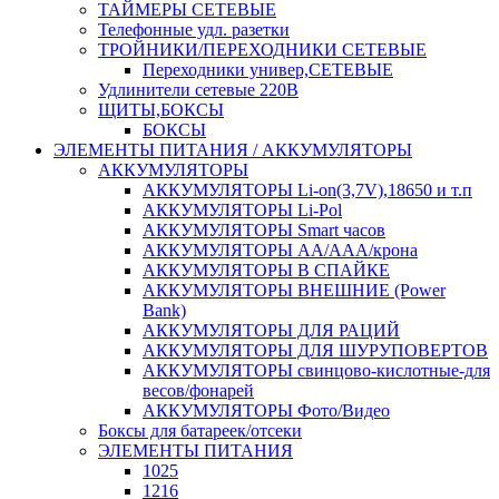
ТАЙМЕРЫ СЕТЕВЫЕ
Телефонные удл. разетки
ТРОЙНИКИ/ПЕРЕХОДНИКИ СЕТЕВЫЕ
Переходники универ,СЕТЕВЫЕ
Удлинители сетевые 220В
ЩИТЫ,БОКСЫ
БОКСЫ
ЭЛЕМЕНТЫ ПИТАНИЯ / АККУМУЛЯТОРЫ
АККУМУЛЯТОРЫ
АККУМУЛЯТОРЫ Li-on(3,7V),18650 и т.п
АККУМУЛЯТОРЫ Li-Pol
АККУМУЛЯТОРЫ Smart часов
АККУМУЛЯТОРЫ АА/ААА/крона
АККУМУЛЯТОРЫ В СПАЙКЕ
АККУМУЛЯТОРЫ ВНЕШНИЕ (Power
Bank)
АККУМУЛЯТОРЫ ДЛЯ РАЦИЙ
АККУМУЛЯТОРЫ ДЛЯ ШУРУПОВЕРТОВ
АККУМУЛЯТОРЫ свинцово-кислотные-для
весов/фонарей
АККУМУЛЯТОРЫ Фото/Видео
Боксы для батареек/отсеки
ЭЛЕМЕНТЫ ПИТАНИЯ
1025
1216