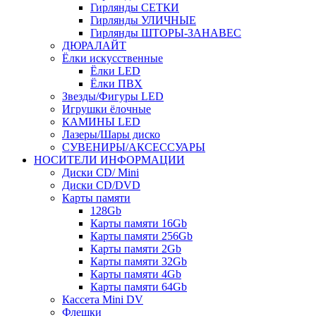
Гирлянды СЕТКИ
Гирлянды УЛИЧНЫЕ
Гирлянды ШТОРЫ-ЗАНАВЕС
ДЮРАЛАЙТ
Ёлки искусственные
Ёлки LED
Ёлки ПВХ
Звезды/Фигуры LED
Игрушки ёлочные
КАМИНЫ LED
Лазеры/Шары диско
СУВЕНИРЫ/АКСЕССУАРЫ
НОСИТЕЛИ ИНФОРМАЦИИ
Диски CD/ Mini
Диски CD/DVD
Карты памяти
128Gb
Карты памяти 16Gb
Карты памяти 256Gb
Карты памяти 2Gb
Карты памяти 32Gb
Карты памяти 4Gb
Карты памяти 64Gb
Кассета Mini DV
Флешки