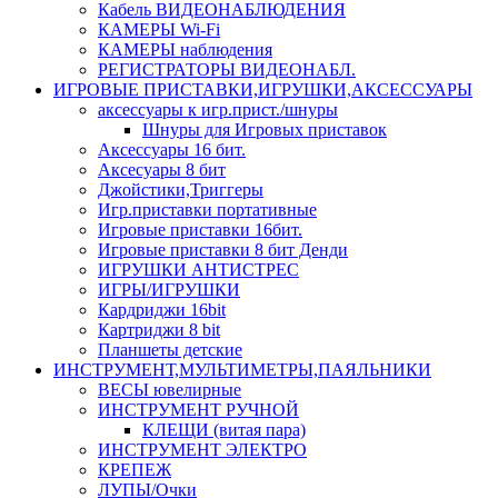
Кабель ВИДЕОНАБЛЮДЕНИЯ
КАМЕРЫ Wi-Fi
КАМЕРЫ наблюдения
РЕГИСТРАТОРЫ ВИДЕОНАБЛ.
ИГРОВЫЕ ПРИСТАВКИ,ИГРУШКИ,АКСЕССУАРЫ
аксесcуары к игр.прист./шнуры
Шнуры для Игровых приставок
Аксессуары 16 бит.
Аксесуары 8 бит
Джойстики,Триггеры
Игр.приставки портативные
Игровые приставки 16бит.
Игровые приставки 8 бит Денди
ИГРУШКИ АНТИСТРЕС
ИГРЫ/ИГРУШКИ
Кардриджи 16bit
Картриджи 8 bit
Планшеты детские
ИНСТРУМЕНТ,МУЛЬТИМЕТРЫ,ПАЯЛЬНИКИ
ВЕСЫ ювелирные
ИНСТРУМЕНТ РУЧНОЙ
КЛЕЩИ (витая пара)
ИНСТРУМЕНТ ЭЛЕКТРО
КРЕПЕЖ
ЛУПЫ/Очки