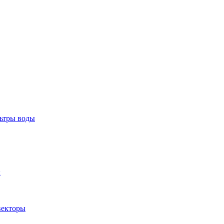
тры воды
ы
екторы