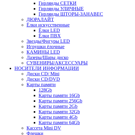
Гирлянды СЕТКИ
Гирлянды УЛИЧНЫЕ
Гирлянды ШТОРЫ-ЗАНАВЕС
ДЮРАЛАЙТ
Ёлки искусственные
Ёлки LED
Ёлки ПВХ
Звезды/Фигуры LED
Игрушки ёлочные
КАМИНЫ LED
Лазеры/Шары диско
СУВЕНИРЫ/АКСЕССУАРЫ
НОСИТЕЛИ ИНФОРМАЦИИ
Диски CD/ Mini
Диски CD/DVD
Карты памяти
128Gb
Карты памяти 16Gb
Карты памяти 256Gb
Карты памяти 2Gb
Карты памяти 32Gb
Карты памяти 4Gb
Карты памяти 64Gb
Кассета Mini DV
Флешки