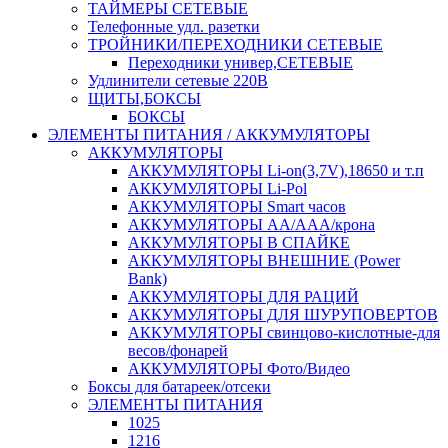
ТАЙМЕРЫ СЕТЕВЫЕ
Телефонные удл. разетки
ТРОЙНИКИ/ПЕРЕХОДНИКИ СЕТЕВЫЕ
Переходники универ,СЕТЕВЫЕ
Удлинители сетевые 220В
ЩИТЫ,БОКСЫ
БОКСЫ
ЭЛЕМЕНТЫ ПИТАНИЯ / АККУМУЛЯТОРЫ
АККУМУЛЯТОРЫ
АККУМУЛЯТОРЫ Li-on(3,7V),18650 и т.п
АККУМУЛЯТОРЫ Li-Pol
АККУМУЛЯТОРЫ Smart часов
АККУМУЛЯТОРЫ АА/ААА/крона
АККУМУЛЯТОРЫ В СПАЙКЕ
АККУМУЛЯТОРЫ ВНЕШНИЕ (Power
Bank)
АККУМУЛЯТОРЫ ДЛЯ РАЦИЙ
АККУМУЛЯТОРЫ ДЛЯ ШУРУПОВЕРТОВ
АККУМУЛЯТОРЫ свинцово-кислотные-для
весов/фонарей
АККУМУЛЯТОРЫ Фото/Видео
Боксы для батареек/отсеки
ЭЛЕМЕНТЫ ПИТАНИЯ
1025
1216