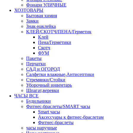
Фонари УЛИЧНЫЕ
ХОЗТОВАРЫ
Бытовая химия
Замки
Знак-наклейка
КЛЕЙ/СКОТЧ/ПЕНА/Герметик
Клей
Пена/Герметики
Скотч
ФУМ
Пакеты
Перчатки
САД и ОГОРОД
Салфетки влажные,Антисептики
Стремянки/Стойки
Уборочный инвентарь
Шпагат,веревки
ЧАСЫ ВСЕ
Будильники
Фитнес-браслеты/SMART часы
Smart часы
Аксессуары к фитнес-браслетам
Фитнес-браслеты
часы наручные