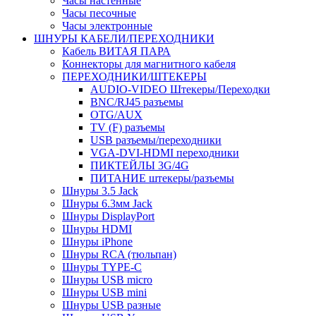
Часы настенные
Часы песочные
Часы электронные
ШНУРЫ КАБЕЛИ/ПЕРЕХОДНИКИ
Кабель ВИТАЯ ПАРА
Коннекторы для магнитного кабеля
ПЕРЕХОДНИКИ/ШТЕКЕРЫ
AUDIO-VIDEO Штекеры/Переходки
BNC/RJ45 разъемы
OTG/AUX
TV (F) разъемы
USB разъемы/переходники
VGA-DVI-HDMI переходники
ПИКТЕЙЛЫ 3G/4G
ПИТАНИЕ штекеры/разъемы
Шнуры 3.5 Jack
Шнуры 6.3мм Jack
Шнуры DisplayPort
Шнуры HDMI
Шнуры iPhone
Шнуры RCA (тюльпан)
Шнуры TYPE-C
Шнуры USB micro
Шнуры USB mini
Шнуры USB разные