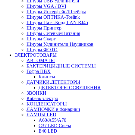
Шнуры USB Удлинители
Шнуры VGA / DVI
Шнуры Интерфейс/Шлейфы
Шнуры ОПТИКА-Toslink
Шнуры Патч-Корд LAN RJ45
Шнуры Принтер
Шнуры Сетевые/Питания
Шнуры Скарт
Шнуры Удлинители Наушников
Шнуры ФОТО
ЭЛЕКТРОТОВАРЫ
АВТОМАТЫ
БАКТЕРИЦИДНЫЕ СИСТЕМЫ
Гофра ПВХ
Клипсы
ДАТЧИКИ,ДЕТЕКТОРЫ
ДЕТЕКТОРЫ ОСВЕЩЕНИЯ
ЗВОНКИ
Кабель электро
КОНДЕНСАТОРЫ
ЛАМПОЧКИ в фонарики
ЛАМПЫ LED
A60/A55/A70
C37 LED Свеча
E40 LED