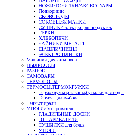
НАБОРЫ ПОСУДЫ
НОЖИ/ТОЧИЛКИ/АКСЕССУАРЫ
Попкорница
СКОВОРОДЫ
СОКОВЫЖИМАЛКИ
СУШИЛКИ электро для продуктов
ТЕРКИ
ХЛЕБОПЕЧИ
ЧАЙНИКИ МЕТАЛЛ
ШАШЛИЧНИЦЫ
ЭЛЕКТРО ПЛИТКИ
Машинки для катышков
ПЫЛЕСОСЫ
РАЗНОЕ
САМОВАРЫ
ТЕРМОПОТЫ
ТЕРМОСЫ,ТЕРМОКРУЖКИ
Термокружки,стаканы,бутылки для воды
Термосы,ланч-боксы
Тэны,спирали
УТЮГИ/Отпариватели
ГЛАДИЛЬНЫЕ ДОСКИ
ОТПАРИВАТЕЛИ
СУШИЛКИ для белья
УТЮГИ