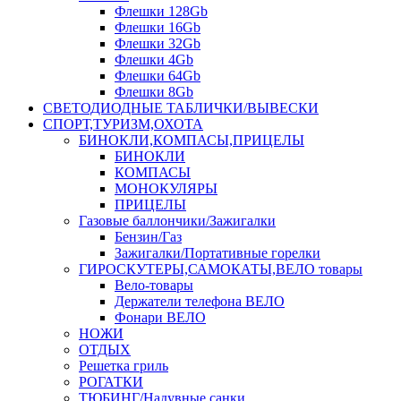
Флешки 128Gb
Флешки 16Gb
Флешки 32Gb
Флешки 4Gb
Флешки 64Gb
Флешки 8Gb
СВЕТОДИОДНЫЕ ТАБЛИЧКИ/ВЫВЕСКИ
СПОРТ,ТУРИЗМ,ОХОТА
БИНОКЛИ,КОМПАСЫ,ПРИЦЕЛЫ
БИНОКЛИ
КОМПАСЫ
МОНОКУЛЯРЫ
ПРИЦЕЛЫ
Газовые баллончики/Зажигалки
Бензин/Газ
Зажигалки/Портативные горелки
ГИРОСКУТЕРЫ,САМОКАТЫ,ВЕЛО товары
Вело-товары
Держатели телефона ВЕЛО
Фонари ВЕЛО
НОЖИ
ОТДЫХ
Решетка гриль
РОГАТКИ
ТЮБИНГ/Надувные санки