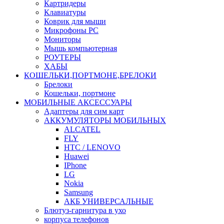
Картридеры
Клавиатуры
Коврик для мыши
Микрофоны PC
Мониторы
Мышь компьютерная
РОУТЕРЫ
ХАБЫ
КОШЕЛЬКИ,ПОРТМОНЕ,БРЕЛОКИ
Брелоки
Кошельки, портмоне
МОБИЛЬНЫЕ АКСЕССУАРЫ
Адаптеры для сим карт
АККУМУЛЯТОРЫ МОБИЛЬНЫХ
ALCATEL
FLY
HTC / LENOVO
Huawei
IPhone
LG
Nokia
Samsung
АКБ УНИВЕРСАЛЬНЫЕ
Блютуз-гарнитура в ухо
корпуса телефонов