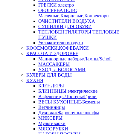
ГРЕЛКИ электро
ОБОГРЕВАТЕЛИ:
Масляные,Кварцевые,Конвекторы
ОЧИСТИТЕЛИ ВОЗДУХА
СУШИЛКИ ДЛЯ ОБУВИ
ТЕПЛОВЕНТИЛЯТОРЫ ТЕПЛОВЫЕ
ПУШКИ
Увлажнители воздуха
КОФЕМОЛКИ,КОФЕВАРКИ
КРАСОТА И ЗДОРОВЬЕ
Маникюрные наборы/Лампы/Scholl
МАССАЖЁРЫ
УХОД за ВОЛОСАМИ
КУЛЕРЫ ДЛЯ ВОДЫ
КУХНЯ
БЛЕНДЕРЫ
БЛИННИЦЫ электрические
Вафельницы/Тостеры/Грили
ВЕСЫ КУХОННЫЕ/Безмены
Ветчинницы
Духовки/Жаровочные шкафы
МИКСЕРЫ
Мультиварки
МЯСОРУБКИ