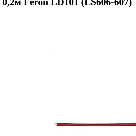
0,2м Feron LD101 (LS606-607)