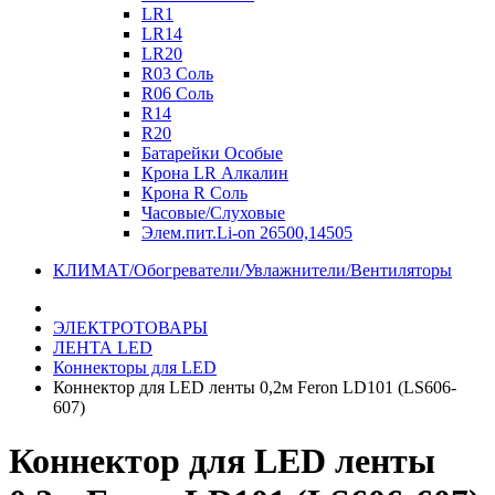
LR1
LR14
LR20
R03 Соль
R06 Соль
R14
R20
Батарейки Особые
Крона LR Алкалин
Крона R Соль
Часовые/Слуховые
Элем.пит.Li-on 26500,14505
КЛИМАТ/Обогреватели/Увлажнители/Вентиляторы
ЭЛЕКТРОТОВАРЫ
ЛЕНТА LED
Коннекторы для LED
Коннектор для LED ленты 0,2м Feron LD101 (LS606-
607)
Коннектор для LED ленты