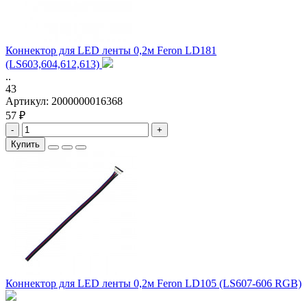
Коннектор для LED ленты 0,2м Feron LD181
(LS603,604,612,613)
..
43
Артикул:
2000000016368
57 ₽
-
+
Купить
Коннектор для LED ленты 0,2м Feron LD105 (LS607-606 RGB)