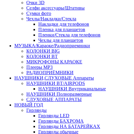
Очки 3D
Селфи аксессуары/Штативы
Сумки фото
Чехлы/Накладки/Стекла
Накладки для телефонов
Пленка для планшетов
Пленки/Стекла для телефонов
Чехлы для планшетов
МУЗЫКА/Караоке/Радиоприемники
КОЛОНКИ BIG
КОЛОНКИ BT
МИКРОФОНЫ КАРАОКЕ
Плееры MP3
РАДИОПРИЁМНИКИ
НАУШНИКИ,СЛУХОВЫЕ Аппараты
НАУШНИКИ BT/AIRPODS
НАУШНИКИ Внутриканальные
НАУШНИКИ Полноразмерные
СЛУХОВЫЕ АППАРАТЫ
НОВЫЙ ГОД
Гирлянды
Гирлянды LED
Гирлянды БАХРОМА
Гирлянды НА БАТАРЕЙКАХ
Гирлянды обычные