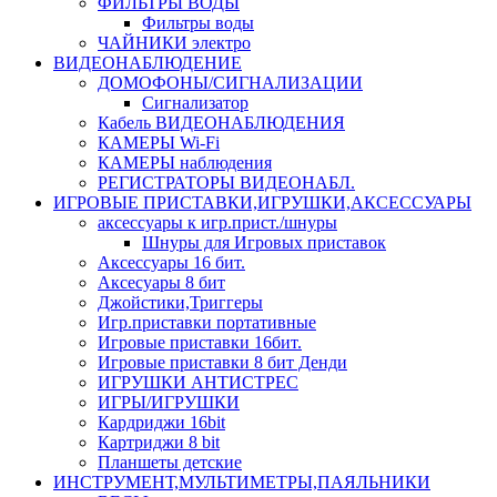
ФИЛЬТРЫ ВОДЫ
Фильтры воды
ЧАЙНИКИ электро
ВИДЕОНАБЛЮДЕНИЕ
ДОМОФОНЫ/СИГНАЛИЗАЦИИ
Сигнализатор
Кабель ВИДЕОНАБЛЮДЕНИЯ
КАМЕРЫ Wi-Fi
КАМЕРЫ наблюдения
РЕГИСТРАТОРЫ ВИДЕОНАБЛ.
ИГРОВЫЕ ПРИСТАВКИ,ИГРУШКИ,АКСЕССУАРЫ
аксесcуары к игр.прист./шнуры
Шнуры для Игровых приставок
Аксессуары 16 бит.
Аксесуары 8 бит
Джойстики,Триггеры
Игр.приставки портативные
Игровые приставки 16бит.
Игровые приставки 8 бит Денди
ИГРУШКИ АНТИСТРЕС
ИГРЫ/ИГРУШКИ
Кардриджи 16bit
Картриджи 8 bit
Планшеты детские
ИНСТРУМЕНТ,МУЛЬТИМЕТРЫ,ПАЯЛЬНИКИ