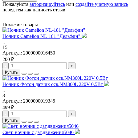
Пожалуйста
авторизируйтесь
или
создайте учетную запись
перед тем как написать отзыв
Похожие товары
Ночник Camelion NL-181 "Дельфин"
..
15
Артикул:
2000000016450
200 ₽
-
+
Купить
Ночник Фотон датчик осв.NM360L 220V 0.5Вт
..
3
Артикул:
2000000019345
499 ₽
-
+
Купить
Свет. ночник с дат.движения5046
..