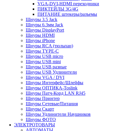
VGA-DVI-HDMI переходники
ПИКТЕЙЛЫ 3G/4G
ПИТАНИЕ штекеры/разъемы
Шнуры 3.5 Jack
Шнуры 6.3мм Jack
Шнуры DisplayPort
Шнуры HDMI
Шнуры iPhone
Шнуры RCA (тюльпан)
Шнуры TYPE-C
Шнуры USB micro
Шнуры USB mini
Шнуры USB разные
Шнуры USB Удлинители
Шнуры VGA / DVI
Шнуры Интерфейс/Шлейфы
Шнуры ОПТИКА-Toslink
Шнуры Патч-Корд LAN RJ45
Шнуры Принтер
Шнуры Сетевые/Питания
Шнуры Скарт
Шнуры Удлинители Наушников
Шнуры ФОТО
ЭЛЕКТРОТОВАРЫ
АВТОМАТЫ