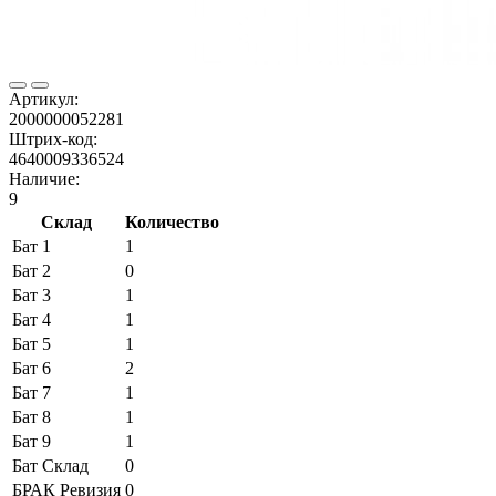
Артикул:
2000000052281
Штрих-код:
4640009336524
Наличие:
9
Склад
Количество
Бат 1
1
Бат 2
0
Бат 3
1
Бат 4
1
Бат 5
1
Бат 6
2
Бат 7
1
Бат 8
1
Бат 9
1
Бат Склад
0
БРАК Ревизия
0