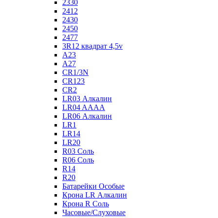
2330
2412
2430
2450
2477
3R12 квадрат 4,5v
A23
A27
CR1/3N
CR123
CR2
LR03 Алкалин
LR04 AAAA
LR06 Алкалин
LR1
LR14
LR20
R03 Соль
R06 Соль
R14
R20
Батарейки Особые
Крона LR Алкалин
Крона R Соль
Часовые/Слуховые