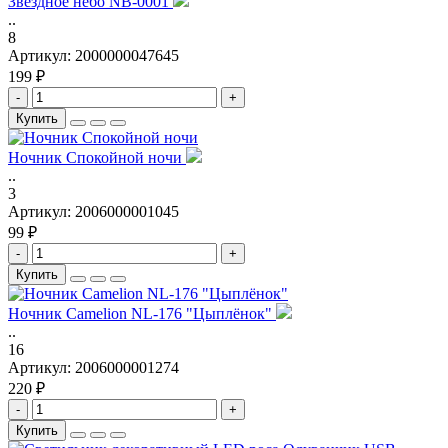
Звездное небо NB-0001
..
8
Артикул:
2000000047645
199 ₽
-
+
Купить
Ночник Спокойной ночи
..
3
Артикул:
2006000001045
99 ₽
-
+
Купить
Ночник Camelion NL-176 "Цыплёнок"
..
16
Артикул:
2006000001274
220 ₽
-
+
Купить