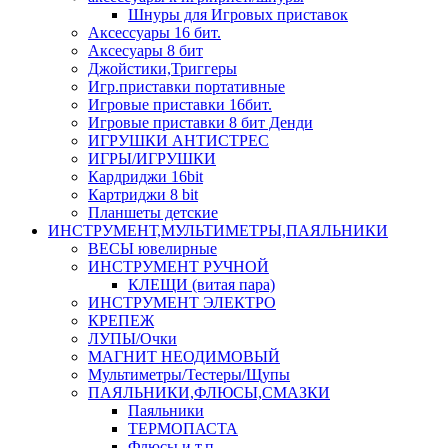
Шнуры для Игровых приставок
Аксессуары 16 бит.
Аксесуары 8 бит
Джойстики,Триггеры
Игр.приставки портативные
Игровые приставки 16бит.
Игровые приставки 8 бит Денди
ИГРУШКИ АНТИСТРЕС
ИГРЫ/ИГРУШКИ
Кардриджи 16bit
Картриджи 8 bit
Планшеты детские
ИНСТРУМЕНТ,МУЛЬТИМЕТРЫ,ПАЯЛЬНИКИ
ВЕСЫ ювелирные
ИНСТРУМЕНТ РУЧНОЙ
КЛЕЩИ (витая пара)
ИНСТРУМЕНТ ЭЛЕКТРО
КРЕПЕЖ
ЛУПЫ/Очки
МАГНИТ НЕОДИМОВЫЙ
Мультиметры/Тестеры/Щупы
ПАЯЛЬНИКИ,ФЛЮСЫ,СМАЗКИ
Паяльники
ТЕРМОПАСТА
Флюсы и т.п.