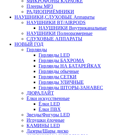
МИКРОФОНЫ КАРАОКЕ
Плееры MP3
РАДИОПРИЁМНИКИ
НАУШНИКИ,СЛУХОВЫЕ Аппараты
НАУШНИКИ BT/AIRPODS
НАУШНИКИ Внутриканальные
НАУШНИКИ Полноразмерные
СЛУХОВЫЕ АППАРАТЫ
НОВЫЙ ГОД
Гирлянды
Гирлянды LED
Гирлянды БАХРОМА
Гирлянды НА БАТАРЕЙКАХ
Гирлянды обычные
Гирлянды СЕТКИ
Гирлянды УЛИЧНЫЕ
Гирлянды ШТОРЫ-ЗАНАВЕС
ДЮРАЛАЙТ
Ёлки искусственные
Ёлки LED
Ёлки ПВХ
Звезды/Фигуры LED
Игрушки ёлочные
КАМИНЫ LED
Лазеры/Шары диско