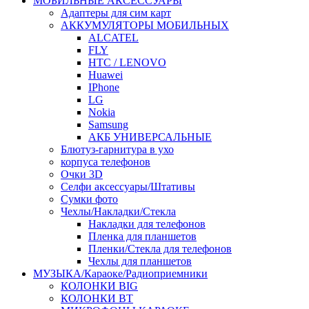
МОБИЛЬНЫЕ АКСЕССУАРЫ
Адаптеры для сим карт
АККУМУЛЯТОРЫ МОБИЛЬНЫХ
ALCATEL
FLY
HTC / LENOVO
Huawei
IPhone
LG
Nokia
Samsung
АКБ УНИВЕРСАЛЬНЫЕ
Блютуз-гарнитура в ухо
корпуса телефонов
Очки 3D
Селфи аксессуары/Штативы
Сумки фото
Чехлы/Накладки/Стекла
Накладки для телефонов
Пленка для планшетов
Пленки/Стекла для телефонов
Чехлы для планшетов
МУЗЫКА/Караоке/Радиоприемники
КОЛОНКИ BIG
КОЛОНКИ BT