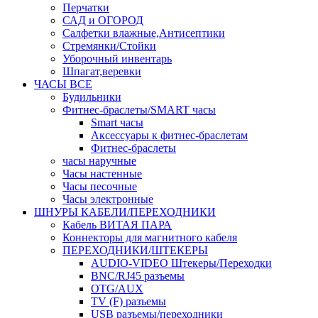
Перчатки
САД и ОГОРОД
Салфетки влажные,Антисептики
Стремянки/Стойки
Уборочный инвентарь
Шпагат,веревки
ЧАСЫ ВСЕ
Будильники
Фитнес-браслеты/SMART часы
Smart часы
Аксессуары к фитнес-браслетам
Фитнес-браслеты
часы наручные
Часы настенные
Часы песочные
Часы электронные
ШНУРЫ КАБЕЛИ/ПЕРЕХОДНИКИ
Кабель ВИТАЯ ПАРА
Коннекторы для магнитного кабеля
ПЕРЕХОДНИКИ/ШТЕКЕРЫ
AUDIO-VIDEO Штекеры/Переходки
BNC/RJ45 разъемы
OTG/AUX
TV (F) разъемы
USB разъемы/переходники