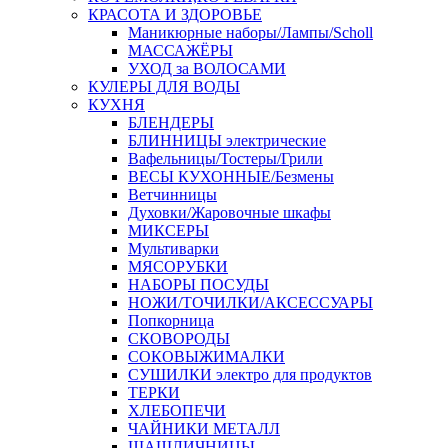
КРАСОТА И ЗДОРОВЬЕ
Маникюрные наборы/Лампы/Scholl
МАССАЖЁРЫ
УХОД за ВОЛОСАМИ
КУЛЕРЫ ДЛЯ ВОДЫ
КУХНЯ
БЛЕНДЕРЫ
БЛИННИЦЫ электрические
Вафельницы/Тостеры/Грили
ВЕСЫ КУХОННЫЕ/Безмены
Ветчинницы
Духовки/Жаровочные шкафы
МИКСЕРЫ
Мультиварки
МЯСОРУБКИ
НАБОРЫ ПОСУДЫ
НОЖИ/ТОЧИЛКИ/АКСЕССУАРЫ
Попкорница
СКОВОРОДЫ
СОКОВЫЖИМАЛКИ
СУШИЛКИ электро для продуктов
ТЕРКИ
ХЛЕБОПЕЧИ
ЧАЙНИКИ МЕТАЛЛ
ШАШЛИЧНИЦЫ