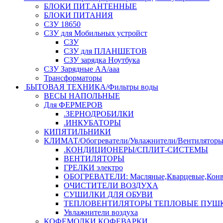
БЛОКИ ПИТ.АНТЕННЫЕ
БЛОКИ ПИТАНИЯ
СЗУ 18650
СЗУ для Мобильных устройст
СЗУ
СЗУ для ПЛАНШЕТОВ
СЗУ зарядка Ноутбука
СЗУ Зарядные АА/ааа
Трансформаторы
БЫТОВАЯ ТЕХНИКА/Фильтры воды
ВЕСЫ НАПОЛЬНЫЕ
Для ФЕРМЕРОВ
.ЗЕРНОДРОБИЛКИ
.ИНКУБАТОРЫ
КИПЯТИЛЬНИКИ
КЛИМАТ/Обогреватели/Увлажнители/Вентилятор
.КОНДИЦИОНЕРЫ/СПЛИТ-СИСТЕМЫ
ВЕНТИЛЯТОРЫ
ГРЕЛКИ электро
ОБОГРЕВАТЕЛИ: Масляные,Кварцевые,Конв
ОЧИСТИТЕЛИ ВОЗДУХА
СУШИЛКИ ДЛЯ ОБУВИ
ТЕПЛОВЕНТИЛЯТОРЫ ТЕПЛОВЫЕ ПУШ
Увлажнители воздуха
КОФЕМОЛКИ,КОФЕВАРКИ