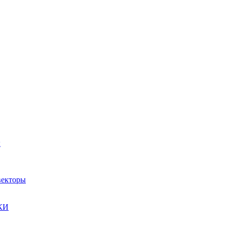
ы
екторы
КИ