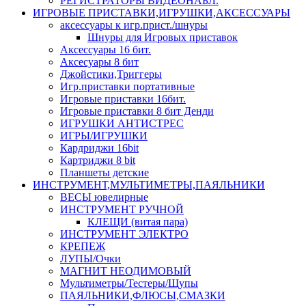
РЕГИСТРАТОРЫ ВИДЕОНАБЛ.
ИГРОВЫЕ ПРИСТАВКИ,ИГРУШКИ,АКСЕССУАРЫ
аксесcуары к игр.прист./шнуры
Шнуры для Игровых приставок
Аксессуары 16 бит.
Аксесуары 8 бит
Джойстики,Триггеры
Игр.приставки портативные
Игровые приставки 16бит.
Игровые приставки 8 бит Денди
ИГРУШКИ АНТИСТРЕС
ИГРЫ/ИГРУШКИ
Кардриджи 16bit
Картриджи 8 bit
Планшеты детские
ИНСТРУМЕНТ,МУЛЬТИМЕТРЫ,ПАЯЛЬНИКИ
ВЕСЫ ювелирные
ИНСТРУМЕНТ РУЧНОЙ
КЛЕЩИ (витая пара)
ИНСТРУМЕНТ ЭЛЕКТРО
КРЕПЕЖ
ЛУПЫ/Очки
МАГНИТ НЕОДИМОВЫЙ
Мультиметры/Тестеры/Щупы
ПАЯЛЬНИКИ,ФЛЮСЫ,СМАЗКИ