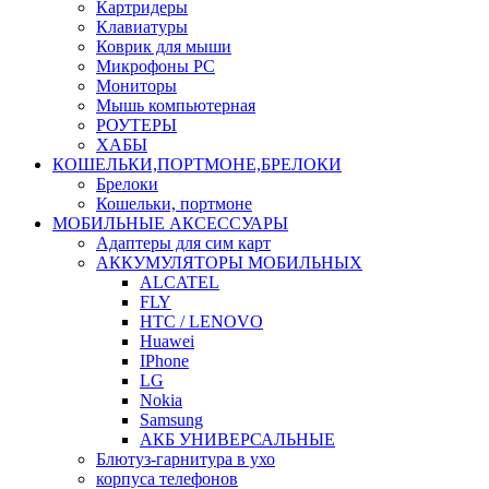
Картридеры
Клавиатуры
Коврик для мыши
Микрофоны PC
Мониторы
Мышь компьютерная
РОУТЕРЫ
ХАБЫ
КОШЕЛЬКИ,ПОРТМОНЕ,БРЕЛОКИ
Брелоки
Кошельки, портмоне
МОБИЛЬНЫЕ АКСЕССУАРЫ
Адаптеры для сим карт
АККУМУЛЯТОРЫ МОБИЛЬНЫХ
ALCATEL
FLY
HTC / LENOVO
Huawei
IPhone
LG
Nokia
Samsung
АКБ УНИВЕРСАЛЬНЫЕ
Блютуз-гарнитура в ухо
корпуса телефонов