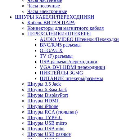
Часы настенные
Часы песочные
Часы электронные
ШНУРЫ КАБЕЛИ/ПЕРЕХОДНИКИ
Кабель ВИТАЯ ПАРА
Коннекторы для магнитного кабеля
ПЕРЕХОДНИКИ/ШТЕКЕРЫ
AUDIO-VIDEO Штекеры/Переходки
BNC/RJ45 разъемы
OTG/AUX
TV (F) разъемы
USB разъемы/переходники
VGA-DVI-HDMI переходники
ПИКТЕЙЛЫ 3G/4G
ПИТАНИЕ штекеры/разъемы
Шнуры 3.5 Jack
Шнуры 6.3мм Jack
Шнуры DisplayPort
Шнуры HDMI
Шнуры iPhone
Шнуры RCA (тюльпан)
Шнуры TYPE-C
Шнуры USB micro
Шнуры USB mini
Шнуры USB разные