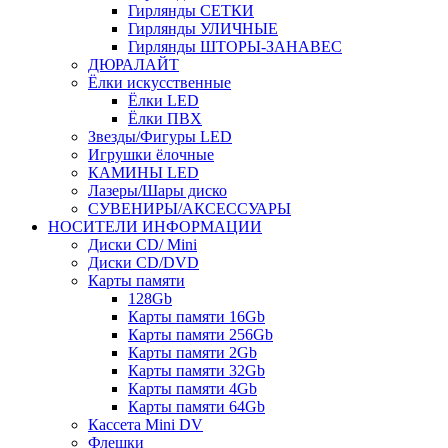
Гирлянды СЕТКИ
Гирлянды УЛИЧНЫЕ
Гирлянды ШТОРЫ-ЗАНАВЕС
ДЮРАЛАЙТ
Ёлки искусственные
Ёлки LED
Ёлки ПВХ
Звезды/Фигуры LED
Игрушки ёлочные
КАМИНЫ LED
Лазеры/Шары диско
СУВЕНИРЫ/АКСЕССУАРЫ
НОСИТЕЛИ ИНФОРМАЦИИ
Диски CD/ Mini
Диски CD/DVD
Карты памяти
128Gb
Карты памяти 16Gb
Карты памяти 256Gb
Карты памяти 2Gb
Карты памяти 32Gb
Карты памяти 4Gb
Карты памяти 64Gb
Кассета Mini DV
Флешки