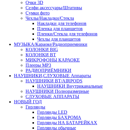
Очки 3D
Селфи аксессуары/Штативы
Сумки фото
Чехлы/Накладки/Стекла
Накладки для телефонов
Пленка для планшетов
Пленки/Стекла для телефонов
Чехлы для планшетов
МУЗЫКА/Караоке/Радиоприемники
КОЛОНКИ BIG
КОЛОНКИ BT
МИКРОФОНЫ КАРАОКЕ
Плееры MP3
РАДИОПРИЁМНИКИ
НАУШНИКИ,СЛУХОВЫЕ Аппараты
НАУШНИКИ BT/AIRPODS
НАУШНИКИ Внутриканальные
НАУШНИКИ Полноразмерные
СЛУХОВЫЕ АППАРАТЫ
НОВЫЙ ГОД
Гирлянды
Гирлянды LED
Гирлянды БАХРОМА
Гирлянды НА БАТАРЕЙКАХ
Гирлянды обычные