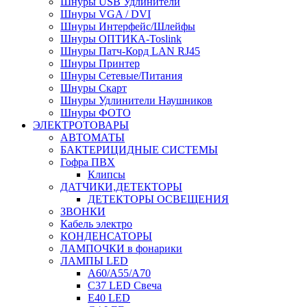
Шнуры USB Удлинители
Шнуры VGA / DVI
Шнуры Интерфейс/Шлейфы
Шнуры ОПТИКА-Toslink
Шнуры Патч-Корд LAN RJ45
Шнуры Принтер
Шнуры Сетевые/Питания
Шнуры Скарт
Шнуры Удлинители Наушников
Шнуры ФОТО
ЭЛЕКТРОТОВАРЫ
АВТОМАТЫ
БАКТЕРИЦИДНЫЕ СИСТЕМЫ
Гофра ПВХ
Клипсы
ДАТЧИКИ,ДЕТЕКТОРЫ
ДЕТЕКТОРЫ ОСВЕЩЕНИЯ
ЗВОНКИ
Кабель электро
КОНДЕНСАТОРЫ
ЛАМПОЧКИ в фонарики
ЛАМПЫ LED
A60/A55/A70
C37 LED Свеча
E40 LED