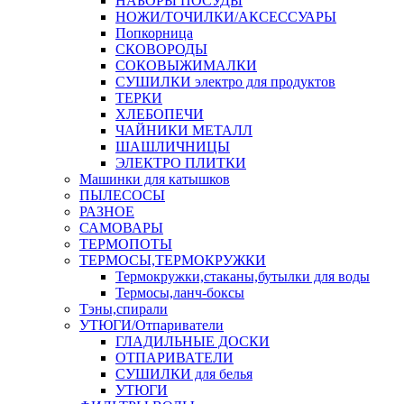
НАБОРЫ ПОСУДЫ
НОЖИ/ТОЧИЛКИ/АКСЕССУАРЫ
Попкорница
СКОВОРОДЫ
СОКОВЫЖИМАЛКИ
СУШИЛКИ электро для продуктов
ТЕРКИ
ХЛЕБОПЕЧИ
ЧАЙНИКИ МЕТАЛЛ
ШАШЛИЧНИЦЫ
ЭЛЕКТРО ПЛИТКИ
Машинки для катышков
ПЫЛЕСОСЫ
РАЗНОЕ
САМОВАРЫ
ТЕРМОПОТЫ
ТЕРМОСЫ,ТЕРМОКРУЖКИ
Термокружки,стаканы,бутылки для воды
Термосы,ланч-боксы
Тэны,спирали
УТЮГИ/Отпариватели
ГЛАДИЛЬНЫЕ ДОСКИ
ОТПАРИВАТЕЛИ
СУШИЛКИ для белья
УТЮГИ