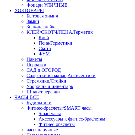
Фонари УЛИЧНЫЕ
ХОЗТОВАРЫ
Бытовая химия
Замки
Знак-наклейка
КЛЕЙ/СКОТЧ/ПЕНА/Герметик
Клей
Пена/Герметики
Скотч
ФУМ
Пакеты
Перчатки
САД и ОГОРОД
Салфетки влажные,Антисептики
Стремянки/Стойки
Уборочный инвентарь
Шпагат,веревки
ЧАСЫ ВСЕ
Будильники
Фитнес-браслеты/SMART часы
Smart часы
Аксессуары к фитнес-браслетам
Фитнес-браслеты
часы наручные