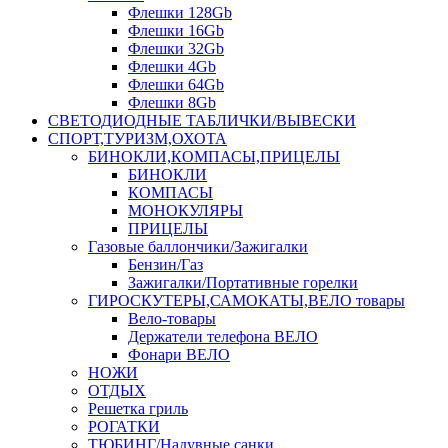
Флешки 128Gb
Флешки 16Gb
Флешки 32Gb
Флешки 4Gb
Флешки 64Gb
Флешки 8Gb
СВЕТОДИОДНЫЕ ТАБЛИЧКИ/ВЫВЕСКИ
СПОРТ,ТУРИЗМ,ОХОТА
БИНОКЛИ,КОМПАСЫ,ПРИЦЕЛЫ
БИНОКЛИ
КОМПАСЫ
МОНОКУЛЯРЫ
ПРИЦЕЛЫ
Газовые баллончики/Зажигалки
Бензин/Газ
Зажигалки/Портативные горелки
ГИРОСКУТЕРЫ,САМОКАТЫ,ВЕЛО товары
Вело-товары
Держатели телефона ВЕЛО
Фонари ВЕЛО
НОЖИ
ОТДЫХ
Решетка гриль
РОГАТКИ
ТЮБИНГ/Надувные санки