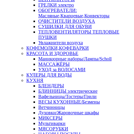
ГРЕЛКИ электро
ОБОГРЕВАТЕЛИ:
Масляные,Кварцевые,Конвекторы
ОЧИСТИТЕЛИ ВОЗДУХА
СУШИЛКИ ДЛЯ ОБУВИ
ТЕПЛОВЕНТИЛЯТОРЫ ТЕПЛОВЫЕ
ПУШКИ
Увлажнители воздуха
КОФЕМОЛКИ,КОФЕВАРКИ
КРАСОТА И ЗДОРОВЬЕ
Маникюрные наборы/Лампы/Scholl
МАССАЖЁРЫ
УХОД за ВОЛОСАМИ
КУЛЕРЫ ДЛЯ ВОДЫ
КУХНЯ
БЛЕНДЕРЫ
БЛИННИЦЫ электрические
Вафельницы/Тостеры/Грили
ВЕСЫ КУХОННЫЕ/Безмены
Ветчинницы
Духовки/Жаровочные шкафы
МИКСЕРЫ
Мультиварки
МЯСОРУБКИ