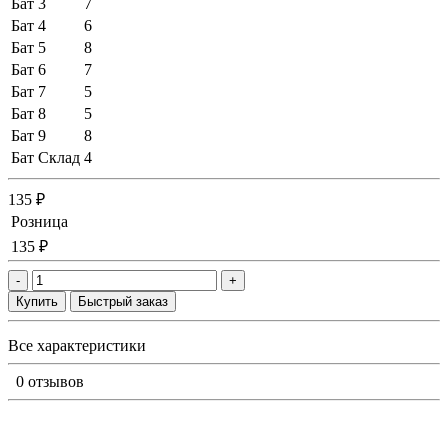
Бат 3
7
Бат 4
6
Бат 5
8
Бат 6
7
Бат 7
5
Бат 8
5
Бат 9
8
Бат Склад
4
135 ₽
Розница
135 ₽
-
+
Купить
Быстрый заказ
Все характеристики
0 отзывов