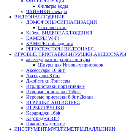
ФИЛЬТРЫ ВОДЫ
Фильтры воды
ЧАЙНИКИ электро
ВИДЕОНАБЛЮДЕНИЕ
ДОМОФОНЫ/СИГНАЛИЗАЦИИ
Сигнализатор
Кабель ВИДЕОНАБЛЮДЕНИЯ
КАМЕРЫ Wi-Fi
КАМЕРЫ наблюдения
РЕГИСТРАТОРЫ ВИДЕОНАБЛ.
ИГРОВЫЕ ПРИСТАВКИ,ИГРУШКИ,АКСЕССУАРЫ
аксесcуары к игр.прист./шнуры
Шнуры для Игровых приставок
Аксессуары 16 бит.
Аксесуары 8 бит
Джойстики,Триггеры
Игр.приставки портативные
Игровые приставки 16бит.
Игровые приставки 8 бит Денди
ИГРУШКИ АНТИСТРЕС
ИГРЫ/ИГРУШКИ
Кардриджи 16bit
Картриджи 8 bit
Планшеты детские
ИНСТРУМЕНТ,МУЛЬТИМЕТРЫ,ПАЯЛЬНИКИ