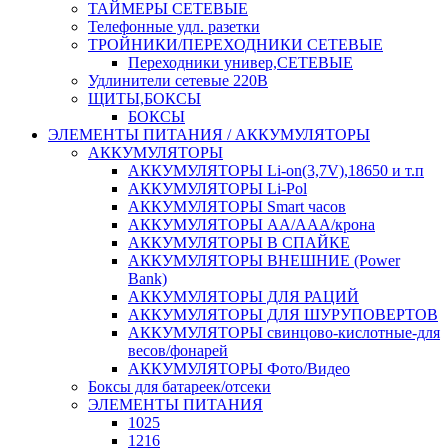
ТАЙМЕРЫ СЕТЕВЫЕ
Телефонные удл. разетки
ТРОЙНИКИ/ПЕРЕХОДНИКИ СЕТЕВЫЕ
Переходники универ,СЕТЕВЫЕ
Удлинители сетевые 220В
ЩИТЫ,БОКСЫ
БОКСЫ
ЭЛЕМЕНТЫ ПИТАНИЯ / АККУМУЛЯТОРЫ
АККУМУЛЯТОРЫ
АККУМУЛЯТОРЫ Li-on(3,7V),18650 и т.п
АККУМУЛЯТОРЫ Li-Pol
АККУМУЛЯТОРЫ Smart часов
АККУМУЛЯТОРЫ АА/ААА/крона
АККУМУЛЯТОРЫ В СПАЙКЕ
АККУМУЛЯТОРЫ ВНЕШНИЕ (Power
Bank)
АККУМУЛЯТОРЫ ДЛЯ РАЦИЙ
АККУМУЛЯТОРЫ ДЛЯ ШУРУПОВЕРТОВ
АККУМУЛЯТОРЫ свинцово-кислотные-для
весов/фонарей
АККУМУЛЯТОРЫ Фото/Видео
Боксы для батареек/отсеки
ЭЛЕМЕНТЫ ПИТАНИЯ
1025
1216