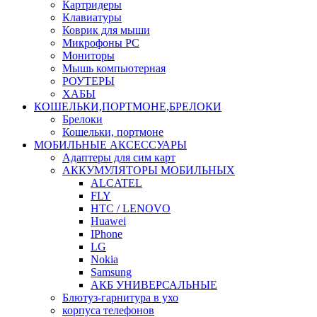
Картридеры
Клавиатуры
Коврик для мыши
Микрофоны PC
Мониторы
Мышь компьютерная
РОУТЕРЫ
ХАБЫ
КОШЕЛЬКИ,ПОРТМОНЕ,БРЕЛОКИ
Брелоки
Кошельки, портмоне
МОБИЛЬНЫЕ АКСЕССУАРЫ
Адаптеры для сим карт
АККУМУЛЯТОРЫ МОБИЛЬНЫХ
ALCATEL
FLY
HTC / LENOVO
Huawei
IPhone
LG
Nokia
Samsung
АКБ УНИВЕРСАЛЬНЫЕ
Блютуз-гарнитура в ухо
корпуса телефонов