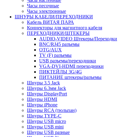
Часы настенные
Часы песочные
Часы электронные
ШНУРЫ КАБЕЛИ/ПЕРЕХОДНИКИ
Кабель ВИТАЯ ПАРА
Коннекторы для магнитного кабеля
ПЕРЕХОДНИКИ/ШТЕКЕРЫ
AUDIO-VIDEO Штекеры/Переходки
BNC/RJ45 разъемы
OTG/AUX
TV (F) разъемы
USB разъемы/переходники
VGA-DVI-HDMI переходники
ПИКТЕЙЛЫ 3G/4G
ПИТАНИЕ штекеры/разъемы
Шнуры 3.5 Jack
Шнуры 6.3мм Jack
Шнуры DisplayPort
Шнуры HDMI
Шнуры iPhone
Шнуры RCA (тюльпан)
Шнуры TYPE-C
Шнуры USB micro
Шнуры USB mini
Шнуры USB разные