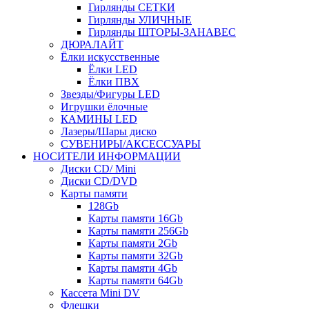
Гирлянды СЕТКИ
Гирлянды УЛИЧНЫЕ
Гирлянды ШТОРЫ-ЗАНАВЕС
ДЮРАЛАЙТ
Ёлки искусственные
Ёлки LED
Ёлки ПВХ
Звезды/Фигуры LED
Игрушки ёлочные
КАМИНЫ LED
Лазеры/Шары диско
СУВЕНИРЫ/АКСЕССУАРЫ
НОСИТЕЛИ ИНФОРМАЦИИ
Диски CD/ Mini
Диски CD/DVD
Карты памяти
128Gb
Карты памяти 16Gb
Карты памяти 256Gb
Карты памяти 2Gb
Карты памяти 32Gb
Карты памяти 4Gb
Карты памяти 64Gb
Кассета Mini DV
Флешки