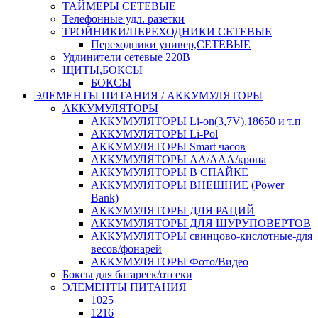
ТАЙМЕРЫ СЕТЕВЫЕ
Телефонные удл. разетки
ТРОЙНИКИ/ПЕРЕХОДНИКИ СЕТЕВЫЕ
Переходники универ,СЕТЕВЫЕ
Удлинители сетевые 220В
ЩИТЫ,БОКСЫ
БОКСЫ
ЭЛЕМЕНТЫ ПИТАНИЯ / АККУМУЛЯТОРЫ
АККУМУЛЯТОРЫ
АККУМУЛЯТОРЫ Li-on(3,7V),18650 и т.п
АККУМУЛЯТОРЫ Li-Pol
АККУМУЛЯТОРЫ Smart часов
АККУМУЛЯТОРЫ АА/ААА/крона
АККУМУЛЯТОРЫ В СПАЙКЕ
АККУМУЛЯТОРЫ ВНЕШНИЕ (Power
Bank)
АККУМУЛЯТОРЫ ДЛЯ РАЦИЙ
АККУМУЛЯТОРЫ ДЛЯ ШУРУПОВЕРТОВ
АККУМУЛЯТОРЫ свинцово-кислотные-для
весов/фонарей
АККУМУЛЯТОРЫ Фото/Видео
Боксы для батареек/отсеки
ЭЛЕМЕНТЫ ПИТАНИЯ
1025
1216