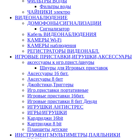
ФИЛЬТРЫ ВОДЫ
Фильтры воды
ЧАЙНИКИ электро
ВИДЕОНАБЛЮДЕНИЕ
ДОМОФОНЫ/СИГНАЛИЗАЦИИ
Сигнализатор
Кабель ВИДЕОНАБЛЮДЕНИЯ
КАМЕРЫ Wi-Fi
КАМЕРЫ наблюдения
РЕГИСТРАТОРЫ ВИДЕОНАБЛ.
ИГРОВЫЕ ПРИСТАВКИ,ИГРУШКИ,АКСЕССУАРЫ
аксесcуары к игр.прист./шнуры
Шнуры для Игровых приставок
Аксессуары 16 бит.
Аксесуары 8 бит
Джойстики,Триггеры
Игр.приставки портативные
Игровые приставки 16бит.
Игровые приставки 8 бит Денди
ИГРУШКИ АНТИСТРЕС
ИГРЫ/ИГРУШКИ
Кардриджи 16bit
Картриджи 8 bit
Планшеты детские
ИНСТРУМЕНТ,МУЛЬТИМЕТРЫ,ПАЯЛЬНИКИ