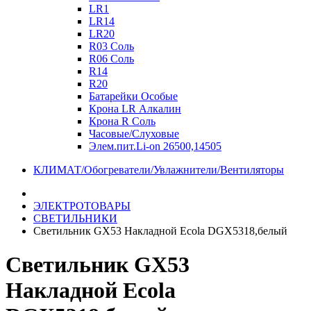
LR1
LR14
LR20
R03 Соль
R06 Соль
R14
R20
Батарейки Особые
Крона LR Алкалин
Крона R Соль
Часовые/Слуховые
Элем.пит.Li-on 26500,14505
КЛИМАТ/Обогреватели/Увлажнители/Вентиляторы
ЭЛЕКТРОТОВАРЫ
СВЕТИЛЬНИКИ
Светильник GX53 Накладной Ecola DGX5318,белый
Светильник GX53
Накладной Ecola