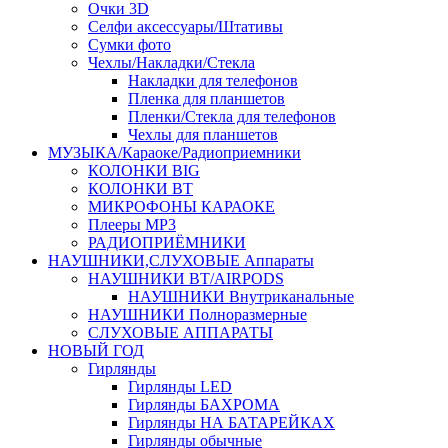
Очки 3D
Селфи аксессуары/Штативы
Сумки фото
Чехлы/Накладки/Стекла
Накладки для телефонов
Пленка для планшетов
Пленки/Стекла для телефонов
Чехлы для планшетов
МУЗЫКА/Караоке/Радиоприемники
КОЛОНКИ BIG
КОЛОНКИ BT
МИКРОФОНЫ КАРАОКЕ
Плееры MP3
РАДИОПРИЁМНИКИ
НАУШНИКИ,СЛУХОВЫЕ Аппараты
НАУШНИКИ BT/AIRPODS
НАУШНИКИ Внутриканальные
НАУШНИКИ Полноразмерные
СЛУХОВЫЕ АППАРАТЫ
НОВЫЙ ГОД
Гирлянды
Гирлянды LED
Гирлянды БАХРОМА
Гирлянды НА БАТАРЕЙКАХ
Гирлянды обычные