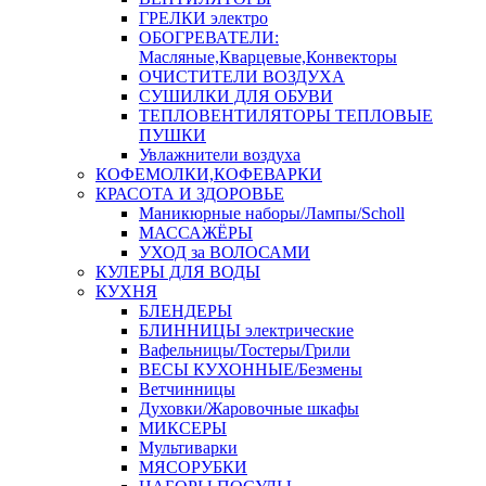
ГРЕЛКИ электро
ОБОГРЕВАТЕЛИ:
Масляные,Кварцевые,Конвекторы
ОЧИСТИТЕЛИ ВОЗДУХА
СУШИЛКИ ДЛЯ ОБУВИ
ТЕПЛОВЕНТИЛЯТОРЫ ТЕПЛОВЫЕ
ПУШКИ
Увлажнители воздуха
КОФЕМОЛКИ,КОФЕВАРКИ
КРАСОТА И ЗДОРОВЬЕ
Маникюрные наборы/Лампы/Scholl
МАССАЖЁРЫ
УХОД за ВОЛОСАМИ
КУЛЕРЫ ДЛЯ ВОДЫ
КУХНЯ
БЛЕНДЕРЫ
БЛИННИЦЫ электрические
Вафельницы/Тостеры/Грили
ВЕСЫ КУХОННЫЕ/Безмены
Ветчинницы
Духовки/Жаровочные шкафы
МИКСЕРЫ
Мультиварки
МЯСОРУБКИ