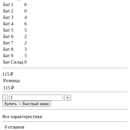
Бат 1
6
Бат 2
0
Бат 3
4
Бат 4
6
Бат 5
5
Бат 6
2
Бат 7
2
Бат 8
3
Бат 9
5
Бат Склад
0
115 ₽
Розница
115 ₽
-
+
Купить
Быстрый заказ
Все характеристики
0 отзывов