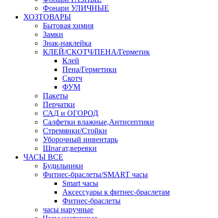
Фонари УЛИЧНЫЕ
ХОЗТОВАРЫ
Бытовая химия
Замки
Знак-наклейка
КЛЕЙ/СКОТЧ/ПЕНА/Герметик
Клей
Пена/Герметики
Скотч
ФУМ
Пакеты
Перчатки
САД и ОГОРОД
Салфетки влажные,Антисептики
Стремянки/Стойки
Уборочный инвентарь
Шпагат,веревки
ЧАСЫ ВСЕ
Будильники
Фитнес-браслеты/SMART часы
Smart часы
Аксессуары к фитнес-браслетам
Фитнес-браслеты
часы наручные