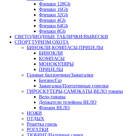
Флешки 128Gb
Флешки 16Gb
Флешки 32Gb
Флешки 4Gb
Флешки 64Gb
Флешки 8Gb
СВЕТОДИОДНЫЕ ТАБЛИЧКИ/ВЫВЕСКИ
СПОРТ,ТУРИЗМ,ОХОТА
БИНОКЛИ,КОМПАСЫ,ПРИЦЕЛЫ
БИНОКЛИ
КОМПАСЫ
МОНОКУЛЯРЫ
ПРИЦЕЛЫ
Газовые баллончики/Зажигалки
Бензин/Газ
Зажигалки/Портативные горелки
ГИРОСКУТЕРЫ,САМОКАТЫ,ВЕЛО товары
Вело-товары
Держатели телефона ВЕЛО
Фонари ВЕЛО
НОЖИ
ОТДЫХ
Решетка гриль
РОГАТКИ
ТЮБИНГ/Надувные санки