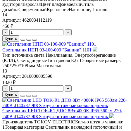
аудиторияВзрослаяЦвет плафонабелыйСтиль
дизайнаСовременныйКреплениеНастенное, Потоло..
14
Артикул:
4620034112119
450 ₽
-
+
Купить
Светильник НПП 03-100-009 "Банник" 1101
Тип источника света Накаливания, Энергосберегающие
(КЛЛ), СветодиодныеТип цоколя Е27 Габаритные размеры
250*250*108 мм Максимальн..
13
Артикул:
2010000005590
1320 ₽
-
+
Купить
Светильник LED TOK-R1 ДПО 8Вт 4000К IP65 560лм 220-
240В d140х37 ЖКХ кругл.оптико-микроволн.датчик
Производитель TOKOV ELECTRICКол-во штук в упаковке
1Товарная категория Светильник накладной потолочный и