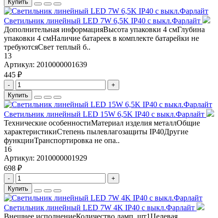
Купить
Светильник линейный LED 7W 6,5K IP40 с выкл.Фарлайт
Дополнительная информацияВысота упаковки 4 смГлубина
упаковки 4 смНаличие батареек в комплекте батарейки не
требуютсяСвет теплый б..
13
Артикул:
2010000001639
445 ₽
-
+
Купить
Светильник линейный LED 15W 6,5K IP40 с выкл.Фарлайт
Технические особенностиМатериал изделия металлОбщие
характеристикиСтепень пылевлагозащиты IP40Другие
функцииТранспортировка не опа..
16
Артикул:
2010000001929
698 ₽
-
+
Купить
Светильник линейный LED 7W 4K IP40 с выкл.Фарлайт
Внешнее исполнениеКоличество ламп, шт1Целевая