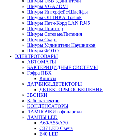
Шнуры USB Удлинители
Шнуры VGA / DVI
Шнуры Интерфейс/Шлейфы
Шнуры ОПТИКА-Toslink
Шнуры Патч-Корд LAN RJ45
Шнуры Принтер
Шнуры Сетевые/Питания
Шнуры Скарт
Шнуры Удлинители Наушников
Шнуры ФОТО
ЭЛЕКТРОТОВАРЫ
АВТОМАТЫ
БАКТЕРИЦИДНЫЕ СИСТЕМЫ
Гофра ПВХ
Клипсы
ДАТЧИКИ,ДЕТЕКТОРЫ
ДЕТЕКТОРЫ ОСВЕЩЕНИЯ
ЗВОНКИ
Кабель электро
КОНДЕНСАТОРЫ
ЛАМПОЧКИ в фонарики
ЛАМПЫ LED
A60/A55/A70
C37 LED Свеча
E40 LED