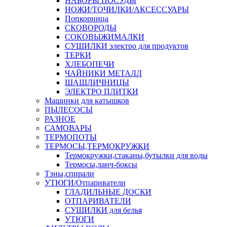
НАБОРЫ ПОСУДЫ
НОЖИ/ТОЧИЛКИ/АКСЕССУАРЫ
Попкорница
СКОВОРОДЫ
СОКОВЫЖИМАЛКИ
СУШИЛКИ электро для продуктов
ТЕРКИ
ХЛЕБОПЕЧИ
ЧАЙНИКИ МЕТАЛЛ
ШАШЛИЧНИЦЫ
ЭЛЕКТРО ПЛИТКИ
Машинки для катышков
ПЫЛЕСОСЫ
РАЗНОЕ
САМОВАРЫ
ТЕРМОПОТЫ
ТЕРМОСЫ,ТЕРМОКРУЖКИ
Термокружки,стаканы,бутылки для воды
Термосы,ланч-боксы
Тэны,спирали
УТЮГИ/Отпариватели
ГЛАДИЛЬНЫЕ ДОСКИ
ОТПАРИВАТЕЛИ
СУШИЛКИ для белья
УТЮГИ