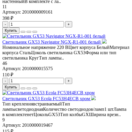
настенныйВ комплекте с ла..
11
Артикул:
2010000009161
398 ₽
-
+
Купить
Светильник GX53 Navigator NGX-R1-001 белый
Номинальное напряжение 220 ВЦвет корпуса БелыйМатериал
корпуса СтальЦоколь светильника GX53Форма или тип
светильника КругТип лампы..
46
Артикул:
2010000015575
110 ₽
-
+
Купить
Светильник GX53 Ecola FC53H4ECB хром
Тип креплениявстраиваемыйТип
лампысветодиоднаяКоличество светодиодов/ламп1 штЛампа
в комплектенетЦокольGX53Тип колбыGXШирина врезн..
9
Артикул:
2010000019467
115 ₽