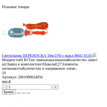
Похожие товары
Светильник ПЕРЕНОСКА 10м.UNI с выкл.966U-0110
Мощность60 ВтТип лампынакаливанияКоличество ламп1
штЛампа в комплектенетЦокольE27Элементы
питаниясетьКоличество и напряжение элеме..
10
Артикул:
2001000024056
990 ₽
-
+
Купить