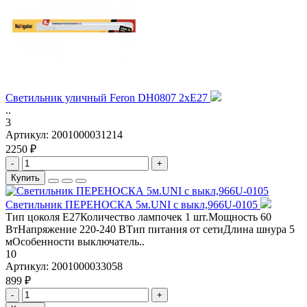
Светильник уличный Feron DH0807 2хE27
..
3
Артикул:
2001000031214
2250 ₽
-
+
Купить
Светильник ПЕРЕНОСКА 5м.UNI с выкл,966U-0105
Тип цоколя E27Количество лампочек 1 шт.Мощность 60
ВтНапряжение 220-240 ВТип питания от сетиДлина шнура 5
мОсобенности выключатель..
10
Артикул:
2001000033058
899 ₽
-
+