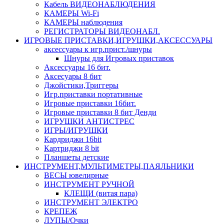
Кабель ВИДЕОНАБЛЮДЕНИЯ
КАМЕРЫ Wi-Fi
КАМЕРЫ наблюдения
РЕГИСТРАТОРЫ ВИДЕОНАБЛ.
ИГРОВЫЕ ПРИСТАВКИ,ИГРУШКИ,АКСЕССУАРЫ
аксесcуары к игр.прист./шнуры
Шнуры для Игровых приставок
Аксессуары 16 бит.
Аксесуары 8 бит
Джойстики,Триггеры
Игр.приставки портативные
Игровые приставки 16бит.
Игровые приставки 8 бит Денди
ИГРУШКИ АНТИСТРЕС
ИГРЫ/ИГРУШКИ
Кардриджи 16bit
Картриджи 8 bit
Планшеты детские
ИНСТРУМЕНТ,МУЛЬТИМЕТРЫ,ПАЯЛЬНИКИ
ВЕСЫ ювелирные
ИНСТРУМЕНТ РУЧНОЙ
КЛЕЩИ (витая пара)
ИНСТРУМЕНТ ЭЛЕКТРО
КРЕПЕЖ
ЛУПЫ/Очки