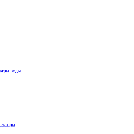
тры воды
ы
екторы