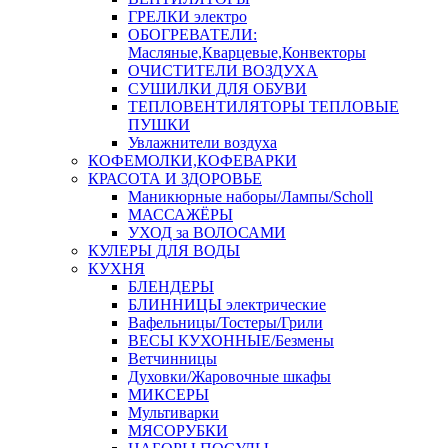
ГРЕЛКИ электро
ОБОГРЕВАТЕЛИ:
Масляные,Кварцевые,Конвекторы
ОЧИСТИТЕЛИ ВОЗДУХА
СУШИЛКИ ДЛЯ ОБУВИ
ТЕПЛОВЕНТИЛЯТОРЫ ТЕПЛОВЫЕ
ПУШКИ
Увлажнители воздуха
КОФЕМОЛКИ,КОФЕВАРКИ
КРАСОТА И ЗДОРОВЬЕ
Маникюрные наборы/Лампы/Scholl
МАССАЖЁРЫ
УХОД за ВОЛОСАМИ
КУЛЕРЫ ДЛЯ ВОДЫ
КУХНЯ
БЛЕНДЕРЫ
БЛИННИЦЫ электрические
Вафельницы/Тостеры/Грили
ВЕСЫ КУХОННЫЕ/Безмены
Ветчинницы
Духовки/Жаровочные шкафы
МИКСЕРЫ
Мультиварки
МЯСОРУБКИ