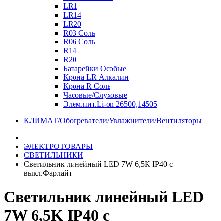
LR1
LR14
LR20
R03 Соль
R06 Соль
R14
R20
Батарейки Особые
Крона LR Алкалин
Крона R Соль
Часовые/Слуховые
Элем.пит.Li-on 26500,14505
КЛИМАТ/Обогреватели/Увлажнители/Вентиляторы
ЭЛЕКТРОТОВАРЫ
СВЕТИЛЬНИКИ
Светильник линейный LED 7W 6,5K IP40 с
выкл.Фарлайт
Светильник линейный LED
7W 6,5K IP40 с