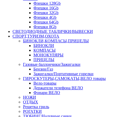
Флешки 128Gb
Флешки 16Gb
Флешки 32Gb
Флешки 4Gb
Флешки 64Gb
Флешки 8Gb
СВЕТОДИОДНЫЕ ТАБЛИЧКИ/ВЫВЕСКИ
СПОРТ,ТУРИЗМ,ОХОТА
БИНОКЛИ,КОМПАСЫ,ПРИЦЕЛЫ
БИНОКЛИ
КОМПАСЫ
МОНОКУЛЯРЫ
ПРИЦЕЛЫ
Газовые баллончики/Зажигалки
Бензин/Газ
Зажигалки/Портативные горелки
ГИРОСКУТЕРЫ,САМОКАТЫ,ВЕЛО товары
Вело-товары
Держатели телефона ВЕЛО
Фонари ВЕЛО
НОЖИ
ОТДЫХ
Решетка гриль
РОГАТКИ
ТЮБИНГ/Надувные санки