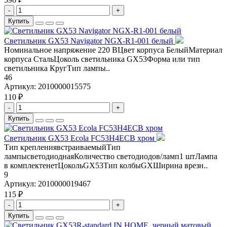
-
+
Купить
Светильник GX53 Navigator NGX-R1-001 белый
Номинальное напряжение 220 ВЦвет корпуса БелыйМатериал
корпуса СтальЦоколь светильника GX53Форма или тип
светильника КругТип лампы..
46
Артикул:
2010000015575
110 ₽
-
+
Купить
Светильник GX53 Ecola FC53H4ECB хром
Тип креплениявстраиваемыйТип
лампысветодиоднаяКоличество светодиодов/ламп1 штЛампа
в комплектенетЦокольGX53Тип колбыGXШирина врезн..
9
Артикул:
2010000019467
115 ₽
-
+
Купить