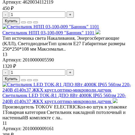
Артикул:
4620034112119
450 ₽
-
+
Купить
Светильник НПП 03-100-009 "Банник" 1101
Тип источника света Накаливания, Энергосберегающие
(КЛЛ), СветодиодныеТип цоколя Е27 Габаритные размеры
250*250*108 мм Максимальн..
13
Артикул:
2010000005590
1320 ₽
-
+
Купить
Светильник LED TOK-R1 ДПО 8Вт 4000К IP65 560лм 220-
240В d140х37 ЖКХ кругл.оптико-микроволн.датчик
Производитель TOKOV ELECTRICКол-во штук в упаковке
1Товарная категория Светильник накладной потолочный и
настенныйВ комплекте с ла..
11
Артикул:
2010000009161
398 ₽