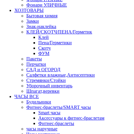
Фонари УЛИЧНЫЕ
ХОЗТОВАРЫ
Бытовая химия
Замки
Знак-наклейка
КЛЕЙ/СКОТЧ/ПЕНА/Герметик
Клей
Пена/Герметики
Скотч
ФУМ
Пакеты
Перчатки
САД и ОГОРОД
Салфетки влажные,Антисептики
Стремянки/Стойки
Уборочный инвентарь
Шпагат,веревки
ЧАСЫ ВСЕ
Будильники
Фитнес-браслеты/SMART часы
Smart часы
Аксессуары к фитнес-браслетам
Фитнес-браслеты
часы наручные