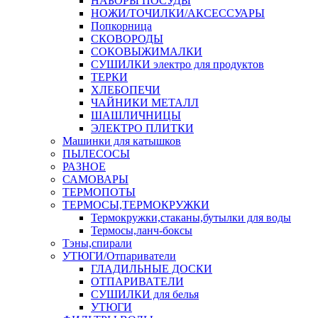
НАБОРЫ ПОСУДЫ
НОЖИ/ТОЧИЛКИ/АКСЕССУАРЫ
Попкорница
СКОВОРОДЫ
СОКОВЫЖИМАЛКИ
СУШИЛКИ электро для продуктов
ТЕРКИ
ХЛЕБОПЕЧИ
ЧАЙНИКИ МЕТАЛЛ
ШАШЛИЧНИЦЫ
ЭЛЕКТРО ПЛИТКИ
Машинки для катышков
ПЫЛЕСОСЫ
РАЗНОЕ
САМОВАРЫ
ТЕРМОПОТЫ
ТЕРМОСЫ,ТЕРМОКРУЖКИ
Термокружки,стаканы,бутылки для воды
Термосы,ланч-боксы
Тэны,спирали
УТЮГИ/Отпариватели
ГЛАДИЛЬНЫЕ ДОСКИ
ОТПАРИВАТЕЛИ
СУШИЛКИ для белья
УТЮГИ