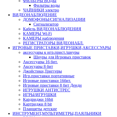
ФИЛЬТРЫ ВОДЫ
Фильтры воды
ЧАЙНИКИ электро
ВИДЕОНАБЛЮДЕНИЕ
ДОМОФОНЫ/СИГНАЛИЗАЦИИ
Сигнализатор
Кабель ВИДЕОНАБЛЮДЕНИЯ
КАМЕРЫ Wi-Fi
КАМЕРЫ наблюдения
РЕГИСТРАТОРЫ ВИДЕОНАБЛ.
ИГРОВЫЕ ПРИСТАВКИ,ИГРУШКИ,АКСЕССУАРЫ
аксесcуары к игр.прист./шнуры
Шнуры для Игровых приставок
Аксессуары 16 бит.
Аксесуары 8 бит
Джойстики,Триггеры
Игр.приставки портативные
Игровые приставки 16бит.
Игровые приставки 8 бит Денди
ИГРУШКИ АНТИСТРЕС
ИГРЫ/ИГРУШКИ
Кардриджи 16bit
Картриджи 8 bit
Планшеты детские
ИНСТРУМЕНТ,МУЛЬТИМЕТРЫ,ПАЯЛЬНИКИ