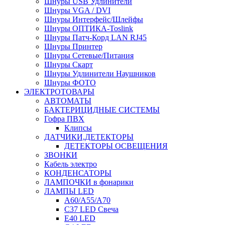
Шнуры USB Удлинители
Шнуры VGA / DVI
Шнуры Интерфейс/Шлейфы
Шнуры ОПТИКА-Toslink
Шнуры Патч-Корд LAN RJ45
Шнуры Принтер
Шнуры Сетевые/Питания
Шнуры Скарт
Шнуры Удлинители Наушников
Шнуры ФОТО
ЭЛЕКТРОТОВАРЫ
АВТОМАТЫ
БАКТЕРИЦИДНЫЕ СИСТЕМЫ
Гофра ПВХ
Клипсы
ДАТЧИКИ,ДЕТЕКТОРЫ
ДЕТЕКТОРЫ ОСВЕЩЕНИЯ
ЗВОНКИ
Кабель электро
КОНДЕНСАТОРЫ
ЛАМПОЧКИ в фонарики
ЛАМПЫ LED
A60/A55/A70
C37 LED Свеча
E40 LED