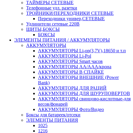
ТАЙМЕРЫ СЕТЕВЫЕ
Телефонные удл. разетки
ТРОЙНИКИ/ПЕРЕХОДНИКИ СЕТЕВЫЕ
Переходники универ,СЕТЕВЫЕ
Удлинители сетевые 220В
ЩИТЫ,БОКСЫ
БОКСЫ
ЭЛЕМЕНТЫ ПИТАНИЯ / АККУМУЛЯТОРЫ
АККУМУЛЯТОРЫ
АККУМУЛЯТОРЫ Li-on(3,7V),18650 и т.п
АККУМУЛЯТОРЫ Li-Pol
АККУМУЛЯТОРЫ Smart часов
АККУМУЛЯТОРЫ АА/ААА/крона
АККУМУЛЯТОРЫ В СПАЙКЕ
АККУМУЛЯТОРЫ ВНЕШНИЕ (Power
Bank)
АККУМУЛЯТОРЫ ДЛЯ РАЦИЙ
АККУМУЛЯТОРЫ ДЛЯ ШУРУПОВЕРТОВ
АККУМУЛЯТОРЫ свинцово-кислотные-для
весов/фонарей
АККУМУЛЯТОРЫ Фото/Видео
Боксы для батареек/отсеки
ЭЛЕМЕНТЫ ПИТАНИЯ
1025
1216