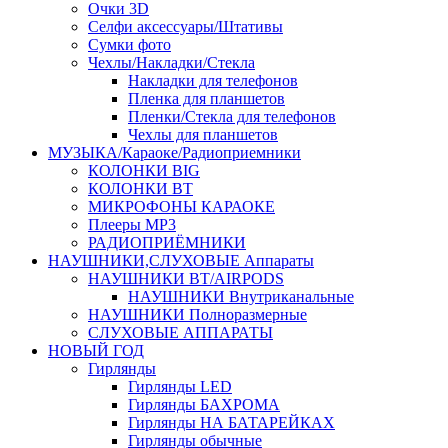
Очки 3D
Селфи аксессуары/Штативы
Сумки фото
Чехлы/Накладки/Стекла
Накладки для телефонов
Пленка для планшетов
Пленки/Стекла для телефонов
Чехлы для планшетов
МУЗЫКА/Караоке/Радиоприемники
КОЛОНКИ BIG
КОЛОНКИ BT
МИКРОФОНЫ КАРАОКЕ
Плееры MP3
РАДИОПРИЁМНИКИ
НАУШНИКИ,СЛУХОВЫЕ Аппараты
НАУШНИКИ BT/AIRPODS
НАУШНИКИ Внутриканальные
НАУШНИКИ Полноразмерные
СЛУХОВЫЕ АППАРАТЫ
НОВЫЙ ГОД
Гирлянды
Гирлянды LED
Гирлянды БАХРОМА
Гирлянды НА БАТАРЕЙКАХ
Гирлянды обычные