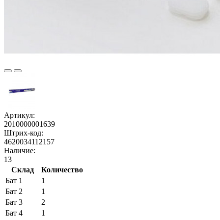
Артикул:
2010000001639
Штрих-код:
4620034112157
Наличие:
13
Склад
Количество
Бат 1
1
Бат 2
1
Бат 3
2
Бат 4
1