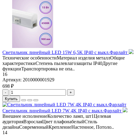
Светильник линейный LED 15W 6,5K IP40 с выкл.Фарлайт
Технические особенностиМатериал изделия металлОбщие
характеристикиСтепень пылевлагозащиты IP40Другие
функцииТранспортировка не опа..
16
Артикул:
2010000001929
698 ₽
-
+
Купить
Светильник линейный LED 7W 4K IP40 с выкл.Фарлайт
Внешнее исполнениеКоличество ламп, шт1Целевая
аудиторияВзрослаяЦвет плафонабелыйСтиль
дизайнаСовременныйКреплениеНастенное, Потоло..
14