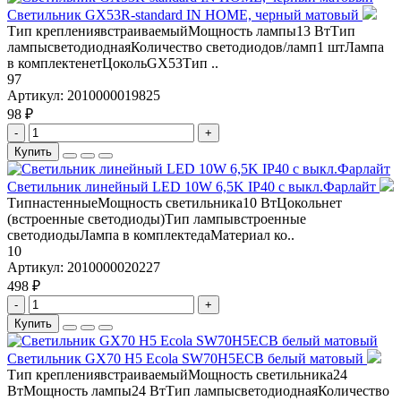
Светильник GX53R-standard IN HOME, черный матовый
Тип креплениявстраиваемыйМощность лампы13 ВтТип
лампысветодиоднаяКоличество светодиодов/ламп1 штЛампа
в комплектенетЦокольGX53Тип ..
97
Артикул:
2010000019825
98 ₽
-
+
Купить
Светильник линейный LED 10W 6,5K IP40 с выкл.Фарлайт
ТипнастенныеМощность светильника10 ВтЦокольнет
(встроенные светодиоды)Тип лампывстроенные
светодиодыЛампа в комплектедаМатериал ко..
10
Артикул:
2010000020227
498 ₽
-
+
Купить
Светильник GX70 H5 Ecola SW70H5ECB белый матовый
Тип креплениявстраиваемыйМощность светильника24
ВтМощность лампы24 ВтТип лампысветодиоднаяКоличество