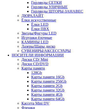
Гирлянды СЕТКИ
Гирлянды УЛИЧНЫЕ
Гирлянды ШТОРЫ-ЗАНАВЕС
ДЮРАЛАЙТ
Ёлки искусственные
Ёлки LED
Ёлки ПВХ
Звезды/Фигуры LED
Игрушки ёлочные
КАМИНЫ LED
Лазеры/Шары диско
СУВЕНИРЫ/АКСЕССУАРЫ
НОСИТЕЛИ ИНФОРМАЦИИ
Диски CD/ Mini
Диски CD/DVD
Карты памяти
128Gb
Карты памяти 16Gb
Карты памяти 256Gb
Карты памяти 2Gb
Карты памяти 32Gb
Карты памяти 4Gb
Карты памяти 64Gb
Кассета Mini DV
Флешки