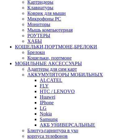
Картридеры
Клавиатуры
Коврик для мыши
Микрофоны PC
Мониторы
Мышь компьютерная
РОУТЕРЫ
ХАБЫ
КОШЕЛЬКИ,ПОРТМОНЕ,БРЕЛОКИ
Брелоки
Кошельки, портмоне
МОБИЛЬНЫЕ АКСЕССУАРЫ
Адаптеры для сим карт
АККУМУЛЯТОРЫ МОБИЛЬНЫХ
ALCATEL
FLY
HTC / LENOVO
Huawei
IPhone
LG
Nokia
Samsung
АКБ УНИВЕРСАЛЬНЫЕ
Блютуз-гарнитура в ухо
корпуса телефонов