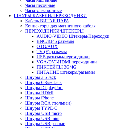
Часы настенные
Часы песочные
Часы электронные
ШНУРЫ КАБЕЛИ/ПЕРЕХОДНИКИ
Кабель ВИТАЯ ПАРА
Коннекторы для магнитного кабеля
ПЕРЕХОДНИКИ/ШТЕКЕРЫ
AUDIO-VIDEO Штекеры/Переходки
BNC/RJ45 разъемы
OTG/AUX
TV (F) разъемы
USB разъемы/переходники
VGA-DVI-HDMI переходники
ПИКТЕЙЛЫ 3G/4G
ПИТАНИЕ штекеры/разъемы
Шнуры 3.5 Jack
Шнуры 6.3мм Jack
Шнуры DisplayPort
Шнуры HDMI
Шнуры iPhone
Шнуры RCA (тюльпан)
Шнуры TYPE-C
Шнуры USB micro
Шнуры USB mini
Шнуры USB разные