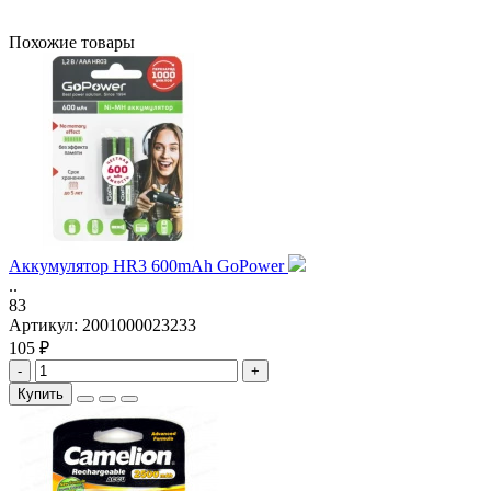
Похожие товары
Аккумулятор HR3 600mAh GoPower
..
83
Артикул:
2001000023233
105 ₽
-
+
Купить