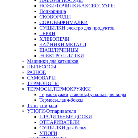
НАБОРЫ ПОСУДЫ
НОЖИ/ТОЧИЛКИ/АКСЕССУАРЫ
Попкорница
СКОВОРОДЫ
СОКОВЫЖИМАЛКИ
СУШИЛКИ электро для продуктов
ТЕРКИ
ХЛЕБОПЕЧИ
ЧАЙНИКИ МЕТАЛЛ
ШАШЛИЧНИЦЫ
ЭЛЕКТРО ПЛИТКИ
Машинки для катышков
ПЫЛЕСОСЫ
РАЗНОЕ
САМОВАРЫ
ТЕРМОПОТЫ
ТЕРМОСЫ,ТЕРМОКРУЖКИ
Термокружки,стаканы,бутылки для воды
Термосы,ланч-боксы
Тэны,спирали
УТЮГИ/Отпариватели
ГЛАДИЛЬНЫЕ ДОСКИ
ОТПАРИВАТЕЛИ
СУШИЛКИ для белья
УТЮГИ