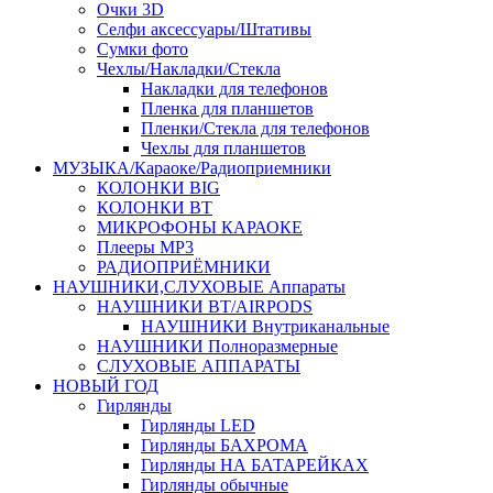
Очки 3D
Селфи аксессуары/Штативы
Сумки фото
Чехлы/Накладки/Стекла
Накладки для телефонов
Пленка для планшетов
Пленки/Стекла для телефонов
Чехлы для планшетов
МУЗЫКА/Караоке/Радиоприемники
КОЛОНКИ BIG
КОЛОНКИ BT
МИКРОФОНЫ КАРАОКЕ
Плееры MP3
РАДИОПРИЁМНИКИ
НАУШНИКИ,СЛУХОВЫЕ Аппараты
НАУШНИКИ BT/AIRPODS
НАУШНИКИ Внутриканальные
НАУШНИКИ Полноразмерные
СЛУХОВЫЕ АППАРАТЫ
НОВЫЙ ГОД
Гирлянды
Гирлянды LED
Гирлянды БАХРОМА
Гирлянды НА БАТАРЕЙКАХ
Гирлянды обычные