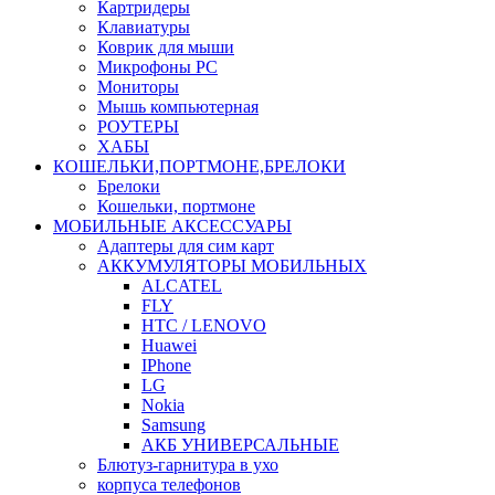
Картридеры
Клавиатуры
Коврик для мыши
Микрофоны PC
Мониторы
Мышь компьютерная
РОУТЕРЫ
ХАБЫ
КОШЕЛЬКИ,ПОРТМОНЕ,БРЕЛОКИ
Брелоки
Кошельки, портмоне
МОБИЛЬНЫЕ АКСЕССУАРЫ
Адаптеры для сим карт
АККУМУЛЯТОРЫ МОБИЛЬНЫХ
ALCATEL
FLY
HTC / LENOVO
Huawei
IPhone
LG
Nokia
Samsung
АКБ УНИВЕРСАЛЬНЫЕ
Блютуз-гарнитура в ухо
корпуса телефонов