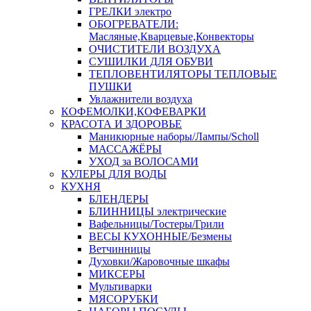
ГРЕЛКИ электро
ОБОГРЕВАТЕЛИ:
Масляные,Кварцевые,Конвекторы
ОЧИСТИТЕЛИ ВОЗДУХА
СУШИЛКИ ДЛЯ ОБУВИ
ТЕПЛОВЕНТИЛЯТОРЫ ТЕПЛОВЫЕ
ПУШКИ
Увлажнители воздуха
КОФЕМОЛКИ,КОФЕВАРКИ
КРАСОТА И ЗДОРОВЬЕ
Маникюрные наборы/Лампы/Scholl
МАССАЖЁРЫ
УХОД за ВОЛОСАМИ
КУЛЕРЫ ДЛЯ ВОДЫ
КУХНЯ
БЛЕНДЕРЫ
БЛИННИЦЫ электрические
Вафельницы/Тостеры/Грили
ВЕСЫ КУХОННЫЕ/Безмены
Ветчинницы
Духовки/Жаровочные шкафы
МИКСЕРЫ
Мультиварки
МЯСОРУБКИ