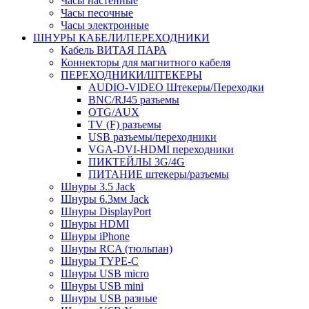
Часы настенные
Часы песочные
Часы электронные
ШНУРЫ КАБЕЛИ/ПЕРЕХОДНИКИ
Кабель ВИТАЯ ПАРА
Коннекторы для магнитного кабеля
ПЕРЕХОДНИКИ/ШТЕКЕРЫ
AUDIO-VIDEO Штекеры/Переходки
BNC/RJ45 разъемы
OTG/AUX
TV (F) разъемы
USB разъемы/переходники
VGA-DVI-HDMI переходники
ПИКТЕЙЛЫ 3G/4G
ПИТАНИЕ штекеры/разъемы
Шнуры 3.5 Jack
Шнуры 6.3мм Jack
Шнуры DisplayPort
Шнуры HDMI
Шнуры iPhone
Шнуры RCA (тюльпан)
Шнуры TYPE-C
Шнуры USB micro
Шнуры USB mini
Шнуры USB разные