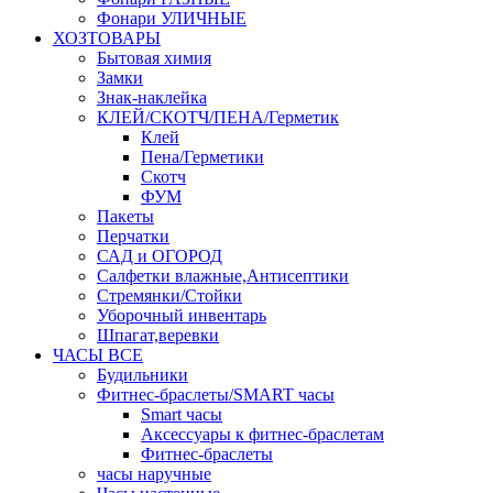
Фонари УЛИЧНЫЕ
ХОЗТОВАРЫ
Бытовая химия
Замки
Знак-наклейка
КЛЕЙ/СКОТЧ/ПЕНА/Герметик
Клей
Пена/Герметики
Скотч
ФУМ
Пакеты
Перчатки
САД и ОГОРОД
Салфетки влажные,Антисептики
Стремянки/Стойки
Уборочный инвентарь
Шпагат,веревки
ЧАСЫ ВСЕ
Будильники
Фитнес-браслеты/SMART часы
Smart часы
Аксессуары к фитнес-браслетам
Фитнес-браслеты
часы наручные