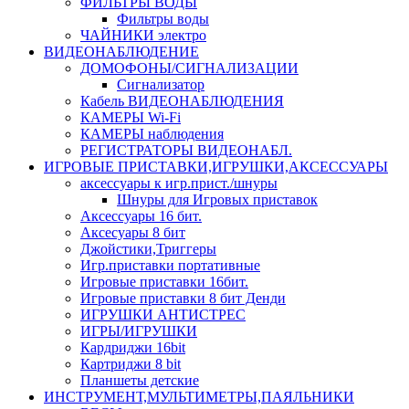
ФИЛЬТРЫ ВОДЫ
Фильтры воды
ЧАЙНИКИ электро
ВИДЕОНАБЛЮДЕНИЕ
ДОМОФОНЫ/СИГНАЛИЗАЦИИ
Сигнализатор
Кабель ВИДЕОНАБЛЮДЕНИЯ
КАМЕРЫ Wi-Fi
КАМЕРЫ наблюдения
РЕГИСТРАТОРЫ ВИДЕОНАБЛ.
ИГРОВЫЕ ПРИСТАВКИ,ИГРУШКИ,АКСЕССУАРЫ
аксесcуары к игр.прист./шнуры
Шнуры для Игровых приставок
Аксессуары 16 бит.
Аксесуары 8 бит
Джойстики,Триггеры
Игр.приставки портативные
Игровые приставки 16бит.
Игровые приставки 8 бит Денди
ИГРУШКИ АНТИСТРЕС
ИГРЫ/ИГРУШКИ
Кардриджи 16bit
Картриджи 8 bit
Планшеты детские
ИНСТРУМЕНТ,МУЛЬТИМЕТРЫ,ПАЯЛЬНИКИ