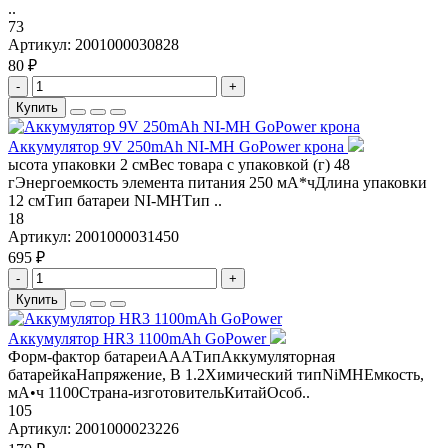
..
73
Артикул:
2001000030828
80 ₽
-
+
Купить
Аккумулятор 9V 250mAh NI-MH GoPower крона
ысота упаковки 2 смВес товара с упаковкой (г) 48
гЭнергоемкость элемента питания 250 мА*чДлина упаковки
12 смТип батареи NI-MHТип ..
18
Артикул:
2001000031450
695 ₽
-
+
Купить
Аккумулятор HR3 1100mAh GoPower
Форм-фактор батареиAAAТипАккумуляторная
батарейкаНапряжение, В 1.2Химический типNiMHЕмкость,
мА•ч 1100Страна-изготовительКитайОсоб..
105
Артикул:
2001000023226