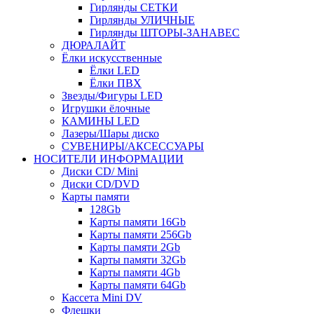
Гирлянды СЕТКИ
Гирлянды УЛИЧНЫЕ
Гирлянды ШТОРЫ-ЗАНАВЕС
ДЮРАЛАЙТ
Ёлки искусственные
Ёлки LED
Ёлки ПВХ
Звезды/Фигуры LED
Игрушки ёлочные
КАМИНЫ LED
Лазеры/Шары диско
СУВЕНИРЫ/АКСЕССУАРЫ
НОСИТЕЛИ ИНФОРМАЦИИ
Диски CD/ Mini
Диски CD/DVD
Карты памяти
128Gb
Карты памяти 16Gb
Карты памяти 256Gb
Карты памяти 2Gb
Карты памяти 32Gb
Карты памяти 4Gb
Карты памяти 64Gb
Кассета Mini DV
Флешки