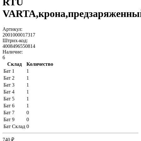
RTU
VARTA,крона,предзаряженны
Артикул:
2001000017317
Штрих-код:
4008496550814
Наличие:
6
Склад
Количество
Бат 1
1
Бат 2
1
Бат 3
1
Бат 4
1
Бат 5
1
Бат 6
1
Бат 7
0
Бат 9
0
Бат Склад
0
740 ₽