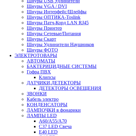
Шнуры USB Удлинители
Шнуры VGA / DVI
Шнуры Интерфейс/Шлейфы
Шнуры ОПТИКА-Toslink
Шнуры Патч-Корд LAN RJ45
Шнуры Принтер
Шнуры Сетевые/Питания
Шнуры Скарт
Шнуры Удлинители Наушников
Шнуры ФОТО
ЭЛЕКТРОТОВАРЫ
АВТОМАТЫ
БАКТЕРИЦИДНЫЕ СИСТЕМЫ
Гофра ПВХ
Клипсы
ДАТЧИКИ,ДЕТЕКТОРЫ
ДЕТЕКТОРЫ ОСВЕЩЕНИЯ
ЗВОНКИ
Кабель электро
КОНДЕНСАТОРЫ
ЛАМПОЧКИ в фонарики
ЛАМПЫ LED
A60/A55/A70
C37 LED Свеча
E40 LED