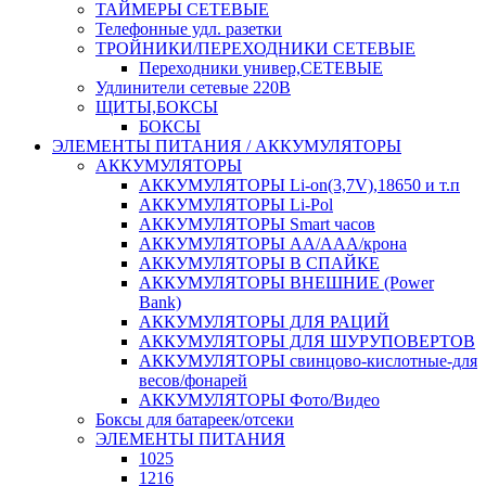
ТАЙМЕРЫ СЕТЕВЫЕ
Телефонные удл. разетки
ТРОЙНИКИ/ПЕРЕХОДНИКИ СЕТЕВЫЕ
Переходники универ,СЕТЕВЫЕ
Удлинители сетевые 220В
ЩИТЫ,БОКСЫ
БОКСЫ
ЭЛЕМЕНТЫ ПИТАНИЯ / АККУМУЛЯТОРЫ
АККУМУЛЯТОРЫ
АККУМУЛЯТОРЫ Li-on(3,7V),18650 и т.п
АККУМУЛЯТОРЫ Li-Pol
АККУМУЛЯТОРЫ Smart часов
АККУМУЛЯТОРЫ АА/ААА/крона
АККУМУЛЯТОРЫ В СПАЙКЕ
АККУМУЛЯТОРЫ ВНЕШНИЕ (Power
Bank)
АККУМУЛЯТОРЫ ДЛЯ РАЦИЙ
АККУМУЛЯТОРЫ ДЛЯ ШУРУПОВЕРТОВ
АККУМУЛЯТОРЫ свинцово-кислотные-для
весов/фонарей
АККУМУЛЯТОРЫ Фото/Видео
Боксы для батареек/отсеки
ЭЛЕМЕНТЫ ПИТАНИЯ
1025
1216