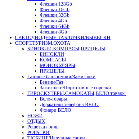
Флешки 128Gb
Флешки 16Gb
Флешки 32Gb
Флешки 4Gb
Флешки 64Gb
Флешки 8Gb
СВЕТОДИОДНЫЕ ТАБЛИЧКИ/ВЫВЕСКИ
СПОРТ,ТУРИЗМ,ОХОТА
БИНОКЛИ,КОМПАСЫ,ПРИЦЕЛЫ
БИНОКЛИ
КОМПАСЫ
МОНОКУЛЯРЫ
ПРИЦЕЛЫ
Газовые баллончики/Зажигалки
Бензин/Газ
Зажигалки/Портативные горелки
ГИРОСКУТЕРЫ,САМОКАТЫ,ВЕЛО товары
Вело-товары
Держатели телефона ВЕЛО
Фонари ВЕЛО
НОЖИ
ОТДЫХ
Решетка гриль
РОГАТКИ
ТЮБИНГ/Надувные санки