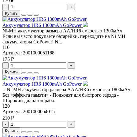
170 ₽
-
+
Купить
Аккумулятор HR6 1300mAh GoPower
Ni-MH аккумулятор размера АА/НR6 емкостью 1300мАч.
Если вы часто покупаете батарейки, переходите на Ni-MH
аккумуляторы GoPower! Ni..
116
Артикул:
2001000051168
175 ₽
-
+
Купить
Аккумулятор HR6 1800mAh GoPower
-- Ni-MH аккумулятор размера ААА/НR6 емкостью 1800мАч-
Без «эффекта памяти» - Подходят для быстрого заряда -
Широкий диапазон рабо..
120
Артикул:
2001000054015
210 ₽
-
+
Купить